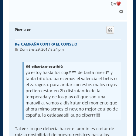
0
x
A
r
r
i
PiterLaion
b
a
Re: CAMPAÑA CONTRA EL CONSEJO
M
Dom Ene 29, 2017 8:24 pm
e
n
s
a
eibartxar escribió:
j
yo estoy hasta los cojo*** de tanta mierd* y
e
tanta trifulca. parecemos el valencia el betis o
el zaragoza. para andar con estos malos royos
prefiero estar en 2b disfrutando de la
temporada y de los play off que son una
maravilla. vamos a disfrutar del momento que
ahora mimo somos el noveno mejor equipo de
españa. la ostiaaaaa!!! aupa eibarrr!!!!
Tal vez lo que debería hacer el admin es cortar de
raiz la posibilidad de nuevos registros hasta las