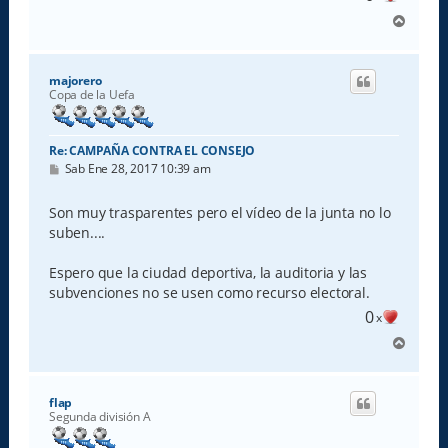
A
r
r
i
majorero
b
Copa de la Uefa
a
Re: CAMPAÑA CONTRA EL CONSEJO
M
Sab Ene 28, 2017 10:39 am
e
n
s
Son muy trasparentes pero el vídeo de la junta no lo
a
suben....
j
e
Espero que la ciudad deportiva, la auditoria y las
subvenciones no se usen como recurso electoral.
0
x
A
r
r
i
flap
b
Segunda división A
a