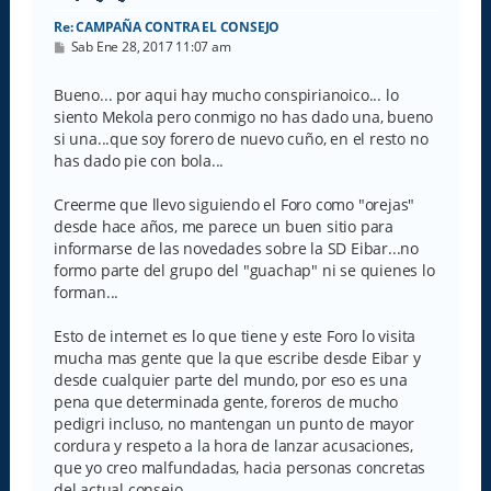
Re: CAMPAÑA CONTRA EL CONSEJO
M
Sab Ene 28, 2017 11:07 am
e
n
s
Bueno... por aqui hay mucho conspirianoico... lo
a
siento Mekola pero conmigo no has dado una, bueno
j
e
si una...que soy forero de nuevo cuño, en el resto no
has dado pie con bola...
Creerme que llevo siguiendo el Foro como "orejas"
desde hace años, me parece un buen sitio para
informarse de las novedades sobre la SD Eibar...no
formo parte del grupo del "guachap" ni se quienes lo
forman...
Esto de internet es lo que tiene y este Foro lo visita
mucha mas gente que la que escribe desde Eibar y
desde cualquier parte del mundo, por eso es una
pena que determinada gente, foreros de mucho
pedigri incluso, no mantengan un punto de mayor
cordura y respeto a la hora de lanzar acusaciones,
que yo creo malfundadas, hacia personas concretas
del actual consejo.