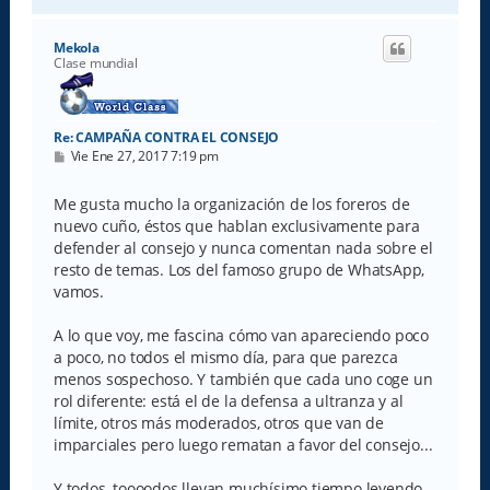
r
r
i
Mekola
b
Clase mundial
a
Re: CAMPAÑA CONTRA EL CONSEJO
M
Vie Ene 27, 2017 7:19 pm
e
n
s
Me gusta mucho la organización de los foreros de
a
nuevo cuño, éstos que hablan exclusivamente para
j
e
defender al consejo y nunca comentan nada sobre el
resto de temas. Los del famoso grupo de WhatsApp,
vamos.
A lo que voy, me fascina cómo van apareciendo poco
a poco, no todos el mismo día, para que parezca
menos sospechoso. Y también que cada uno coge un
rol diferente: está el de la defensa a ultranza y al
límite, otros más moderados, otros que van de
imparciales pero luego rematan a favor del consejo...
Y todos, toooodos llevan muchísimo tiempo leyendo