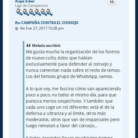
Aupa Eibar
b
Liga de Campeones
a
Re: CAMPAÑA CONTRA EL CONSEJO
M
Vie Ene 27, 2017 10:28 pm
e
n
s
a
Mekola escribió:
j
Me gusta mucho la organización de los foreros
e
de nuevo cuño, éstos que hablan
exclusivamente para defender al consejo y
nunca comentan nada sobre el resto de temas.
Los del famoso grupo de WhatsApp, vamos.
A lo que voy, me fascina cómo van apareciendo
poco a poco, no todos el mismo día, para que
parezca menos sospechoso. Y también que
cada uno coge un rol diferente: está el de la
defensa a ultranza y al límite, otros más
moderados, otros que van de imparciales pero
luego rematan a favor del consejo...
Y todos, toooodos llevan muchísimo tiempo