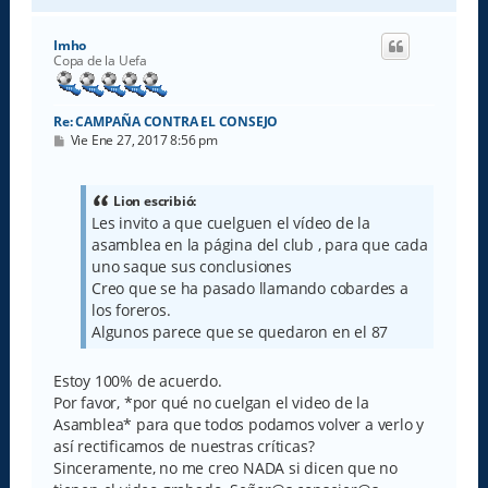
r
i
Imho
b
Copa de la Uefa
a
Re: CAMPAÑA CONTRA EL CONSEJO
M
Vie Ene 27, 2017 8:56 pm
e
n
s
a
Lion escribió:
j
Les invito a que cuelguen el vídeo de la
e
asamblea en la página del club , para que cada
uno saque sus conclusiones
Creo que se ha pasado llamando cobardes a
los foreros.
Algunos parece que se quedaron en el 87
Estoy 100% de acuerdo.
Por favor, *por qué no cuelgan el video de la
Asamblea* para que todos podamos volver a verlo y
así rectificamos de nuestras críticas?
Sinceramente, no me creo NADA si dicen que no