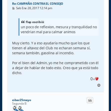
Re: CAMPAÑA CONTRA EL CONSEJO
M
Sab Ene 28, 2017 12:14 pm
e
n
s
a
flap escribió:
j
un poco de reflexion, mesura y tranquilidad no
e
vendrian mal para calmar animos
Muy cierto. Y a eso ayudaría mucho que los que
tienen el altavoz del Club no echaran semana sí,
semana también, gasolina al incendio.
Por el bien del Admin, yo me he comprometido con él
a dejar de hablar de todo esto. Creo que ya está todo
dicho.
0
x
A
r
r
i
eibar25mayo
b
Segunda B
a