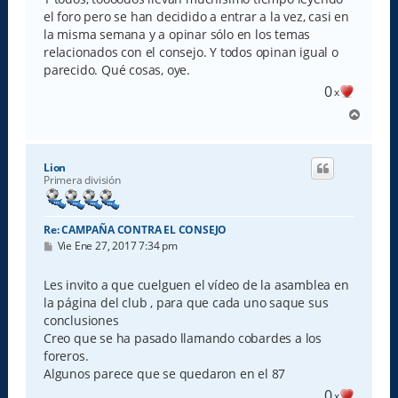
el foro pero se han decidido a entrar a la vez, casi en
la misma semana y a opinar sólo en los temas
relacionados con el consejo. Y todos opinan igual o
parecido. Qué cosas, oye.
0
x
A
r
r
i
Lion
b
Primera división
a
Re: CAMPAÑA CONTRA EL CONSEJO
M
Vie Ene 27, 2017 7:34 pm
e
n
s
Les invito a que cuelguen el vídeo de la asamblea en
a
la página del club , para que cada uno saque sus
j
e
conclusiones
Creo que se ha pasado llamando cobardes a los
foreros.
Algunos parece que se quedaron en el 87
0
x