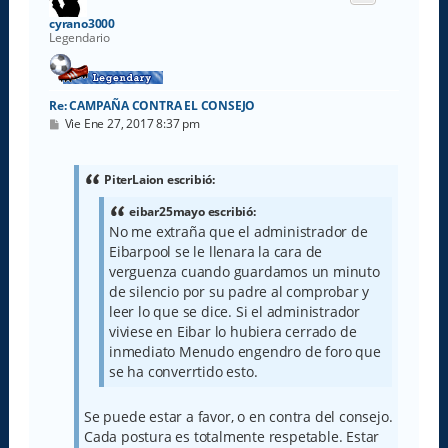
a
cyrano3000
Legendario
Re: CAMPAÑA CONTRA EL CONSEJO
M
Vie Ene 27, 2017 8:37 pm
e
n
s
a
PiterLaion escribió:
j
e
eibar25mayo escribió:
No me extraña que el administrador de
Eibarpool se le llenara la cara de
verguenza cuando guardamos un minuto
de silencio por su padre al comprobar y
leer lo que se dice. Si el administrador
viviese en Eibar lo hubiera cerrado de
inmediato Menudo engendro de foro que
se ha converrtido esto.
Se puede estar a favor, o en contra del consejo.
Cada postura es totalmente respetable. Estar