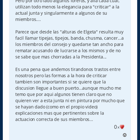
Pero por otro lado algunos foreros, y alla cada cual,
utilizan todo menos la elegancia para "criticar" a la
actual junta y singularmente a algunos de su
miembros....
Parece que desde las "alturas de Elgeta" resulta muy
facil llamar tipejas, tipejos, banda, chusma, cancer...a
los miembros del consejo y quedarse tan ancho para
rematar acusando de lucrarse a los mismos y de no
se sabe que mas chorradas a la Presidenta...
Es una pena que andemos tirandonos trastos entre
nosotros pero las formas a la hora de criticar
tambien son importantes si se quiere que la
discusion llegue a buen puerto...aunque mucho me
temo que por aqui algunos tienen claro que no
quieren ver a esta junta ni en pintura por mucho que
se hayan dado (como en el propio video)
explicaciones mas que pertinentes sobre la
actuacion correcta de sus miembros...
0
x
A