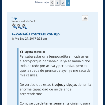
1
2
90 mensajes
3
Anterior
flap
Segunda división A
Re: CAMPAÑA CONTRA EL CONSEJO
M
Vie Ene 27, 2017 6:53 pm
e
n
s
a
Elgeta escribió:
j
Pensaba estar una temporadita sin opinar en
e
el foro porque pensaba que ya se había dicho
todo de todo por activa y por pasiva, pero es
que la rueda de prensa de ayer ya me saca de
mis casillas.
De verdad que estos
tipejos y tipejas
tienen la
enorme capacidad de no dejar de
sorprenderme.
Como se puede tener semejante cinismo para