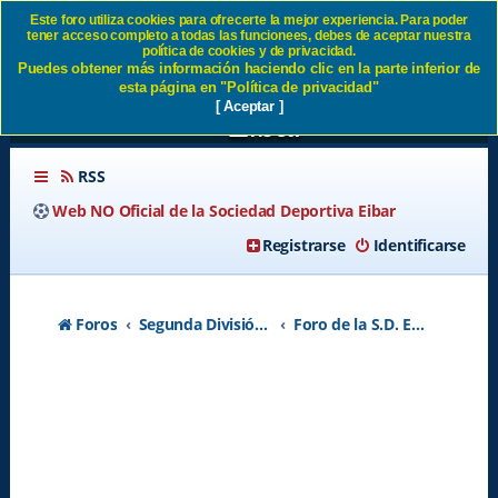
Este foro utiliza cookies para ofrecerte la mejor experiencia. Para poder
tener acceso completo a todas las funcionees, debes de aceptar nuestra
CAMPAÑA CONTRA EL
política de cookies y de privacidad.
Puedes obtener más información haciendo clic en la parte inferior de
CONSEJO - Página 3 SD
esta página en "Política de privacidad"
[ Aceptar ]
Eibar
RSS
Web NO Oficial de la Sociedad Deportiva Eibar
Registrarse
Identificarse
Foros
Segunda División A - Temporada 2026-2027
Foro de la S.D. Eibar