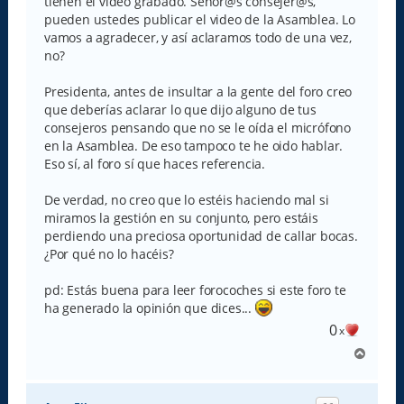
tienen el video grabado. Señor@s consejer@s,
pueden ustedes publicar el video de la Asamblea. Lo
vamos a agradecer, y así aclaramos todo de una vez,
no?
Presidenta, antes de insultar a la gente del foro creo
que deberías aclarar lo que dijo alguno de tus
consejeros pensando que no se le oída el micrófono
en la Asamblea. De eso tampoco te he oido hablar.
Eso sí, al foro sí que haces referencia.
De verdad, no creo que lo estéis haciendo mal si
miramos la gestión en su conjunto, pero estáis
perdiendo una preciosa oportunidad de callar bocas.
¿Por qué no lo hacéis?
pd: Estás buena para leer forocoches si este foro te
ha generado la opinión que dices...
0
x
A
r
r
i