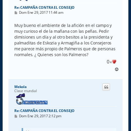
Re: CAMPAÑA CONTRA EL CONSEJO
M
Dom Ene 29, 2017 11:44 am
e
n
s
Muy bueno el ambiente de la afición en el campo y
a
muy curioso el de la mañana con las peñas. Pedir
j
e
dimisiones un día y al otro besitos a la presidenta y
palmaditas de Eskozia y Armagiña a los Consejeros
me parece más propio de Palmeros que de personas
normales. ¿ Quienes son los Palmeros?
0
x
A
r
r
i
Mekola
b
Clase mundial
a
Re: CAMPAÑA CONTRA EL CONSEJO
M
Dom Ene 29, 2017 2:12 pm
e
n
s