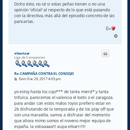
Dicho ésto, no sé si estas peñas tienen o no una
opinión 'oficial' al respecto de lo que está pasando
con la directiva, más allá del episodio concreto de las
pancartas.
0
x
A
r
r
i
eibartxar
b
Liga de Campeones
a
Re: CAMPAÑA CONTRA EL CONSEJO
M
Dom Ene 29, 2017 4:03 pm
e
n
s
yo estoy hasta los cojo*** de tanta mierd* y tanta
a
trifulca. parecemos el valencia el betis o el zaragoza.
j
e
para andar con estos malos royos prefiero estar en
2b disfrutando de la temporada y de los play off que
son una maravilla. vamos a disfrutar del momento
que ahora mimo somos el noveno mejor equipo de
españa. la ostiaaaaa!!! aupa eibarrr!!!!