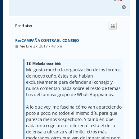
A
r
r
i
PiterLaion
b
a
Re: CAMPAÑA CONTRA EL CONSEJO
M
Vie Ene 27, 2017 7:47 pm
e
n
s
a
Mekola escribió:
j
Me gusta mucho la organización de los foreros
e
de nuevo cuño, éstos que hablan
exclusivamente para defender al consejo y
nunca comentan nada sobre el resto de temas.
Los del famoso grupo de WhatsApp, vamos.
A lo que voy, me fascina cómo van apareciendo
poco a poco, no todos el mismo día, para que
parezca menos sospechoso. Y también que
cada uno coge un rol diferente: está el de la
defensa a ultranza y al límite, otros más
moderados, otros que van de imparciales pero