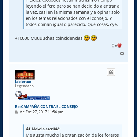
leyendo el foro pero se han decidido a entrar a
la vez, casi en la misma semana y a opinar sólo
en los temas relacionados con el consejo. Y
todos opinan igual o parecido. Qué cosas, oye.
+10000 Muuuuchas coincidencias
0
x
A
r
r
i
b
a
Jabiertxo
Legendario
Re: CAMPAÑA CONTRA EL CONSEJO
M
Vie Ene 27, 2017 11:54 pm
e
n
s
a
Mekola escribió:
j
Me gusta mucho la organización de los foreros