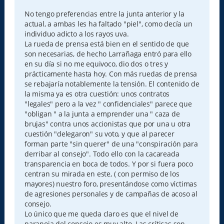
n
s
No tengo preferencias entre la junta anterior y la
a
actual, a ambas les ha faltado "piel", como decía un
j
e
individuo adicto a los rayos uva.
La rueda de prensa está bien en el sentido de que
son necesarias, de hecho Larrañaga entró para ello
en su día si no me equivoco, dio dos o tres y
prácticamente hasta hoy. Con más ruedas de prensa
se rebajaría notablemente la tensión. El contenido de
la misma ya es otra cuestión: unos contratos
"legales" pero a la vez " confidenciales" parece que
"obligan " a la junta a emprender una " caza de
brujas" contra unos accionistas que por una u otra
cuestión "delegaron" su voto, y que al parecer
forman parte "sin querer" de una "conspiración para
derribar al consejo". Todo ello con la cacareada
transparencia en boca de todos. Y por si fuera poco
centran su mirada en este, ( con permiso de los
mayores) nuestro foro, presentándose como víctimas
de agresiones personales y de campañas de acoso al
consejo.
Lo único que me queda claro es que el nivel de
paranoia del consejo es muy alto. Las críticas son