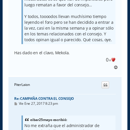
luego rematan a favor del consejo...
Y todos, toooodos llevan muchísimo tiempo
leyendo el foro pero se han decidido a entrar a
la vez, casi en la misma semana y a opinar sólo
en los temas relacionados con el consejo. Y
todos opinan igual o parecido. Qué cosas, oye.
Has dado en el clavo, Mekola.
0
x
A
r
r
i
PiterLaion
b
a
Re: CAMPAÑA CONTRA EL CONSEJO
M
Vie Ene 27, 2017 8:23 pm
e
n
s
a
eibar25mayo escribió:
j
No me extraña que el administrador de
e