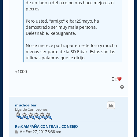
de un lado o del otro no nos hace mejores ni
peores.
Pero usted, "amigo" eibar25mayo, ha
demostrado ser muy mala persona.
Deleznable. Repugnante.
No se merece participar en este foro y mucho
menos ser parte de la SD Eibar. Estas son las
últimas palabras que le dirijo.
+1000
0
x
A
r
r
i
muchoeibar
b
Liga de Campeones
a
Re: CAMPAÑA CONTRA EL CONSEJO
M
Vie Ene 27, 2017 8:38 pm
e