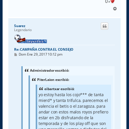
0
x
A
r
r
i
Suarez
b
Legendario
a
Re: CAMPAÑA CONTRA EL CONSEJO
M
Dom Ene 29, 2017 10:12 pm
e
n
s
a
Administrador escribió:
j
e
PiterLaion escribió:
eibartxar escribió:
yo estoy hasta los cojo*** de tanta
mierd* y tanta trifulca. parecemos el
valencia el betis o el zaragoza. para
andar con estos malos royos prefiero
estar en 2b disfrutando de la
temporada y de los play off que son