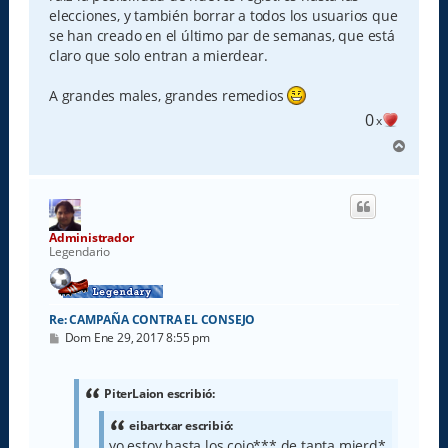
elecciones, y también borrar a todos los usuarios que
se han creado en el último par de semanas, que está
claro que solo entran a mierdear.
A grandes males, grandes remedios
0
x
A
r
r
i
b
a
Administrador
Legendario
Re: CAMPAÑA CONTRA EL CONSEJO
M
Dom Ene 29, 2017 8:55 pm
e
n
s
a
PiterLaion escribió:
j
e
eibartxar escribió:
yo estoy hasta los cojo*** de tanta mierd*