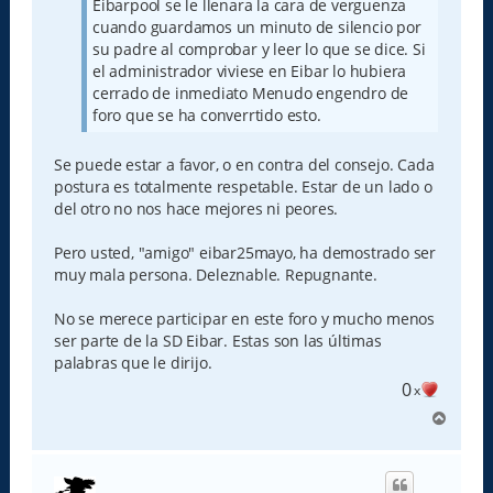
Eibarpool se le llenara la cara de verguenza
cuando guardamos un minuto de silencio por
su padre al comprobar y leer lo que se dice. Si
el administrador viviese en Eibar lo hubiera
cerrado de inmediato Menudo engendro de
foro que se ha converrtido esto.
Se puede estar a favor, o en contra del consejo. Cada
postura es totalmente respetable. Estar de un lado o
del otro no nos hace mejores ni peores.
Pero usted, "amigo" eibar25mayo, ha demostrado ser
muy mala persona. Deleznable. Repugnante.
No se merece participar en este foro y mucho menos
ser parte de la SD Eibar. Estas son las últimas
palabras que le dirijo.
0
x
A
r
r
i
b