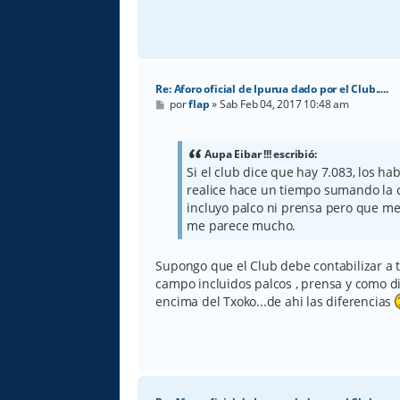
Re: Aforo oficial de Ipurua dado por el Club.....
M
por
flap
»
Sab Feb 04, 2017 10:48 am
e
n
s
a
Aupa Eibar !!! escribió:
j
Si el club dice que hay 7.083, los h
e
realice hace un tiempo sumando la c
incluyo palco ni prensa pero que m
me parece mucho.
Supongo que el Club debe contabilizar a 
campo incluidos palcos , prensa y como d
encima del Txoko...de ahi las diferencias