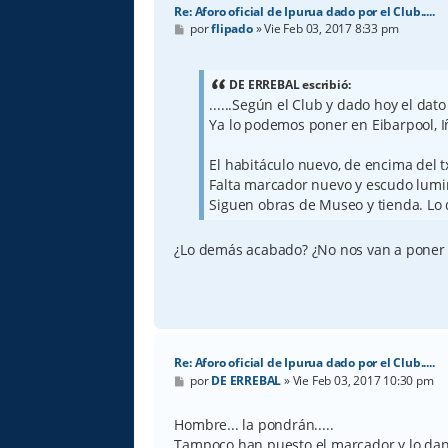
Re: Aforo oficial de Ipurua dado por el Club.....
M
por
flipado
»
Vie Feb 03, 2017 8:33 pm
e
n
s
a
DE ERREBAL escribió:
j
......Según el Club y dado hoy el dato 
e
Ya lo podemos poner en Eibarpool, I
El habitáculo nuevo, de encima del t
Falta marcador nuevo y escudo lumin
Siguen obras de Museo y tienda. Lo
¿Lo demás acabado? ¿No nos van a poner 
Re: Aforo oficial de Ipurua dado por el Club.....
M
por
DE ERREBAL
»
Vie Feb 03, 2017 10:30 pm
e
n
s
Hombre... la pondrán.....
a
Tampoco han puesto el marcador y lo dan p