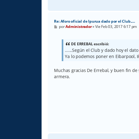
Re: Aforo oficial de Ipurua dado por el Club.....
M
por
Administrador
»
Vie Feb 03, 2017 6:17 pm
e
n
s
a
DE ERREBAL escribió:
j
......Según el Club y dado hoy el dato 
e
Ya lo podemos poner en Eibarpool, Iñ
Muchas gracias De Errebal, y buen fin de 
armera.