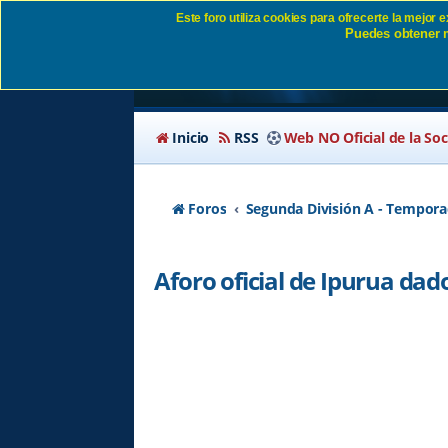
Este foro utiliza cookies para ofrecerte la mejor
Puedes obtener m
Aforo oficial de Ipuru
Inicio
RSS
Web NO Oficial de la So
Foros
Segunda División A - Tempora
Aforo oficial de Ipurua dado 