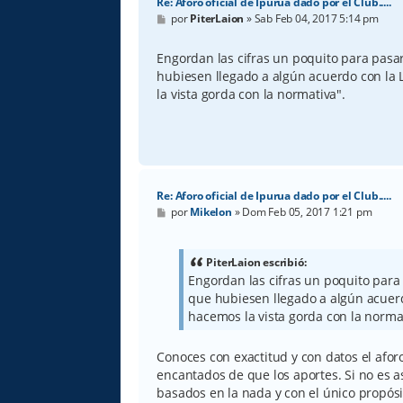
Re: Aforo oficial de Ipurua dado por el Club.....
M
por
PiterLaion
»
Sab Feb 04, 2017 5:14 pm
e
n
s
Engordan las cifras un poquito para pasa
a
hubiesen llegado a algún acuerdo con la L
j
e
la vista gorda con la normativa".
Re: Aforo oficial de Ipurua dado por el Club.....
M
por
Mikelon
»
Dom Feb 05, 2017 1:21 pm
e
n
s
a
PiterLaion escribió:
j
Engordan las cifras un poquito para
e
que hubiesen llegado a algún acuerdo
hacemos la vista gorda con la norma
Conoces con exactitud y con datos el aforo
encantados de que los aportes. Si no es 
basados en la nada y con el único propós