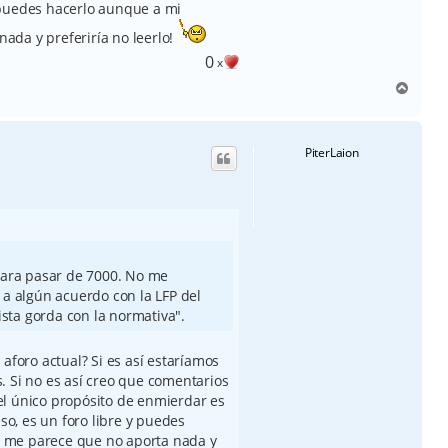
 y puedes hacerlo aunque a mi
da y preferiría no leerlo!
0
x
A
r
r
i
PiterLaion
b
a
para pasar de 7000. No me
 a algún acuerdo con la LFP del
ista gorda con la normativa".
aforo actual? Si es así estaríamos
. Si no es así creo que comentarios
l único propósito de enmierdar es
eso, es un foro libre y puedes
 me parece que no aporta nada y