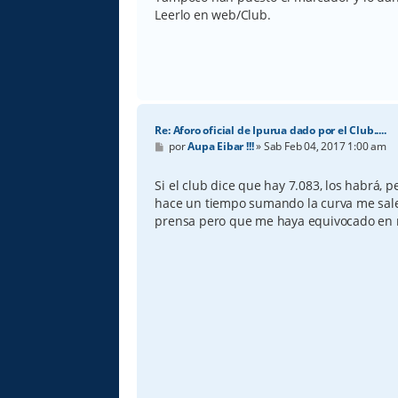
j
e
Leerlo en web/Club.
Re: Aforo oficial de Ipurua dado por el Club.....
M
por
Aupa Eibar !!!
»
Sab Feb 04, 2017 1:00 am
e
n
s
Si el club dice que hay 7.083, los habrá, 
a
hace un tiempo sumando la curva me salen
j
e
prensa pero que me haya equivocado en