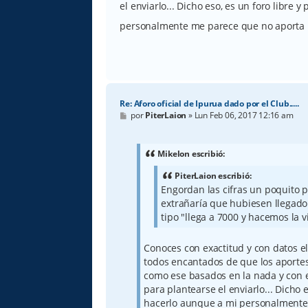
el enviarlo... Dicho eso, es un foro libre
personalmente me parece que no aporta na
Re: Aforo oficial de Ipurua dado por el Club.....
M
por
PiterLaion
»
Lun Feb 06, 2017 12:16 am
e
n
s
a
Mikelon escribió:
j
e
PiterLaion escribió:
Engordan las cifras un poquito 
extrañaría que hubiesen llegado
tipo "llega a 7000 y hacemos la v
Conoces con exactitud y con datos el 
todos encantados de que los aportes
como ese basados en la nada y con e
para plantearse el enviarlo... Dicho 
hacerlo aunque a mi personalmente