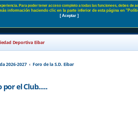
 experiencia. Para poder tener acceso completo a todas las funcionees, debes de ac
ás información haciendo clic en la parte inferior de esta página en "Políti
a dado por el Club..... SD Eibar
[ Aceptar ]
ciedad Deportiva Eibar
da 2026-2027
Foro de la S.D. Eibar
por el Club.....