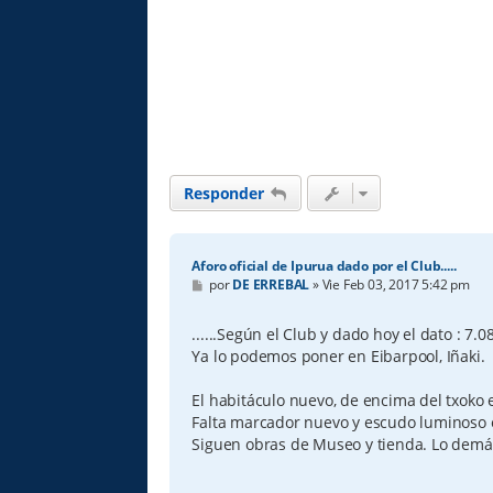
Responder
Aforo oficial de Ipurua dado por el Club.....
M
por
DE ERREBAL
»
Vie Feb 03, 2017 5:42 pm
e
n
s
......Según el Club y dado hoy el dato : 7.0
a
Ya lo podemos poner en Eibarpool, Iñaki.
j
e
El habitáculo nuevo, de encima del txoko 
Falta marcador nuevo y escudo luminoso e
Siguen obras de Museo y tienda. Lo demá