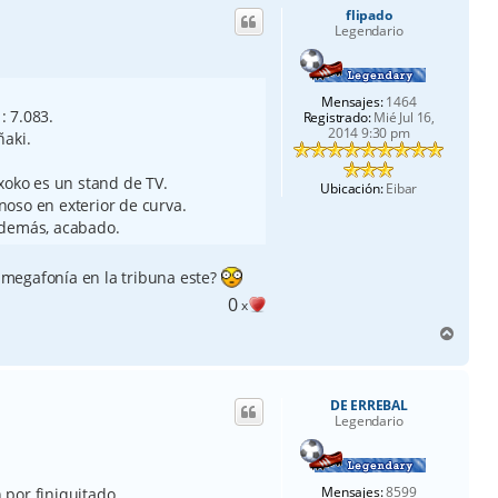
flipado
b
Legendario
a
Mensajes:
1464
: 7.083.
Registrado:
Mié Jul 16,
2014 9:30 pm
ñaki.
xoko es un stand de TV.
Ubicación:
Eibar
oso en exterior de curva.
 demás, acabado.
megafonía en la tribuna este?
0
x
A
r
r
i
DE ERREBAL
b
Legendario
a
Mensajes:
8599
or finiquitado.....