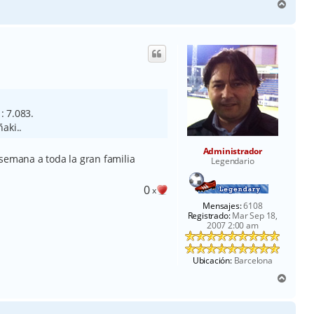
A
r
r
i
b
a
: 7.083.
aki..
Administrador
semana a toda la gran familia
Legendario
0
x
Mensajes:
6108
Registrado:
Mar Sep 18,
2007 2:00 am
Ubicación:
Barcelona
A
r
r
i