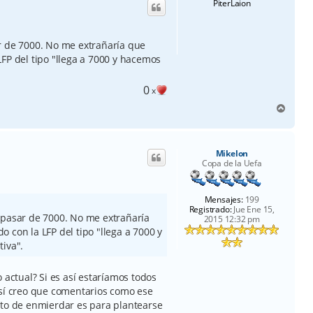
PiterLaion
b
a
r de 7000. No me extrañaría que
FP del tipo "llega a 7000 y hacemos
0
x
A
r
r
i
Mikelon
b
Copa de la Uefa
a
Mensajes:
199
Registrado:
Jue Ene 15,
 pasar de 7000. No me extrañaría
2015 12:32 pm
 con la LFP del tipo "llega a 7000 y
tiva".
 actual? Si es así estaríamos todos
así creo que comentarios como ese
ito de enmierdar es para plantearse