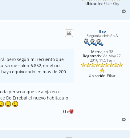
Ubicación:
Eibar City
A
r
r
i
flap
b
Segunda división A
a
Mensajes:
38
Registrado:
Vie May 27,
abrá, pero según mi recuento que
2016 11:51 am
urva me salen 6.852, en el no
e haya equivocado en mas de 200
Ubicación:
Eibar
toda persona que se aloja en el
ice De Errebal el nuevo habitaculo
0
x
A
r
r
i