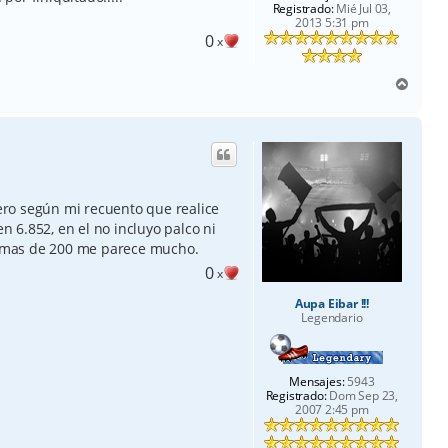
Registrado:
Mié Jul 03,
2013 5:31 pm
0
x
A
r
r
i
b
a
pero según mi recuento que realice
 6.852, en el no incluyo palco ni
 mas de 200 me parece mucho.
0
x
Aupa Eibar !!!
Legendario
Mensajes:
5943
Registrado:
Dom Sep 23,
2007 2:45 pm