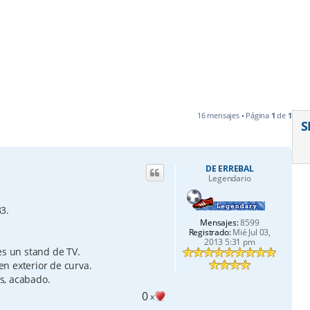
16 mensajes • Página
1
de
1
S
DE ERREBAL
Legendario
83.
Mensajes:
8599
Registrado:
Mié Jul 03,
2013 5:31 pm
es un stand de TV.
n exterior de curva.
s, acabado.
0
x