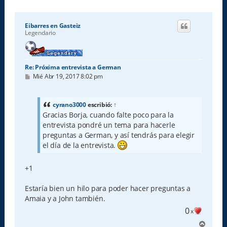
Eibarres en Gasteiz
Legendario
Re: Próxima entrevista a German
M
Mié Abr 19, 2017 8:02 pm
e
n
s
a
cyrano3000
escribió:
↑
j
Gracias Borja, cuando falte poco para la
e
entrevista pondré un tema para hacerle
preguntas a German, y así tendrás para elegir
el día de la entrevista.
+1
Estaría bien un hilo para poder hacer preguntas a
Amaia y a John también.
0
x
A