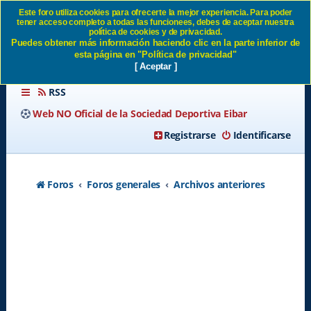
Este foro utiliza cookies para ofrecerte la mejor experiencia. Para poder
tener acceso completo a todas las funcionees, debes de aceptar nuestra
Próxima entrevista a German
política de cookies y de privacidad.
Puedes obtener más información haciendo clic en la parte inferior de
- Página 2 SD Eibar
esta página en "Política de privacidad"
[ Aceptar ]
RSS
Web NO Oficial de la Sociedad Deportiva Eibar
Registrarse
Identificarse
Foros
Foros generales
Archivos anteriores