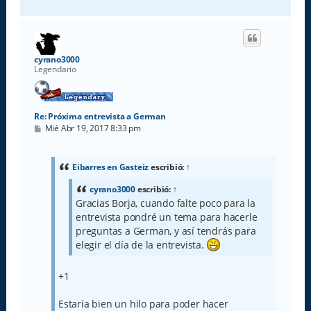
r
r
i
b
a
cyrano3000
Legendario
Re: Próxima entrevista a German
M
Mié Abr 19, 2017 8:33 pm
e
n
s
a
Eibarres en Gasteiz
escribió:
↑
j
e
cyrano3000
escribió:
↑
Gracias Borja, cuando falte poco para la
entrevista pondré un tema para hacerle
preguntas a German, y así tendrás para
elegir el día de la entrevista.
+1
Estaría bien un hilo para poder hacer