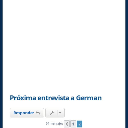
Próxima entrevista a German
Responder
1
34 mensajes
2
Anterior