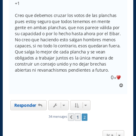
+1
Creo que debemos cruzar los votos de las planchas
pues estoy seguro que todos tenemos en mente
gente en ambas planchas, que nos parece válida por
su capacidad o por lo hecho hasta ahora por el Eibar.
No creo que haciendo esto salgan hombres menos
capaces, si no todo lo contrario, esos quedaran fuera.
Que salga lo mejor de cada plancha y se vean
obligados a trabajar juntos es la única manera de
construir un consejo unido y no dejar brechas
abiertas ni revanachismos pendientes a futuro.
0
x
A
r
r
i
Responder
b
a
1
34 mensajes
2
Anterior
Ir a