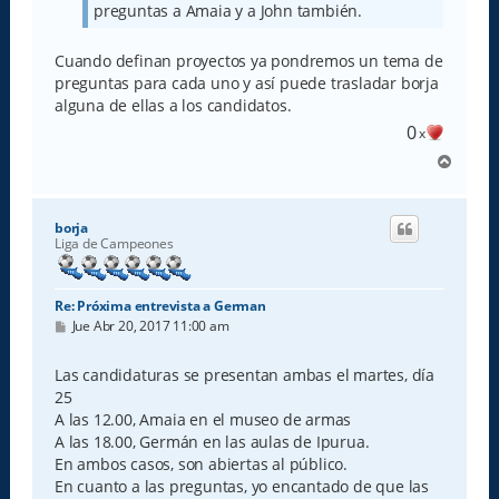
preguntas a Amaia y a John también.
Cuando definan proyectos ya pondremos un tema de
preguntas para cada uno y así puede trasladar borja
alguna de ellas a los candidatos.
0
x
A
r
r
i
borja
b
Liga de Campeones
a
Re: Próxima entrevista a German
M
Jue Abr 20, 2017 11:00 am
e
n
s
Las candidaturas se presentan ambas el martes, día
a
25
j
e
A las 12.00, Amaia en el museo de armas
A las 18.00, Germán en las aulas de Ipurua.
En ambos casos, son abiertas al público.
En cuanto a las preguntas, yo encantado de que las