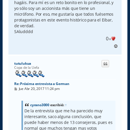
hagáis. Para mí es un reto bonito en lo profesional, y
yo sólo soy un accionista más que tiene un
micrófono. Por eso, me gustaría que todos fuésemos
protagonistas en este evento histórico para el Eibar,
de verdad.
SAludddd
0
x
A
r
r
i
tutulukua
b
Copa de la Uefa
a
Re: Próxima entrevista a German
M
Jue Abr 20, 2017 11:24 pm
e
n
s
a
cyrano3000
escribió:
↑
j
De la entrevista que me ha parecido muy
e
interesante, saco alguna conclusión, que
puede haber menos de 13 consejeros, pues es
normal que muchos tengan mas votos