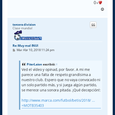
e
0
x
A
r
r
i
tercera division
b
Clase mundial
a
Re: Muy mal INUI
M
Mar Abr 10, 2018 11:24 pm
e
n
s
a
PiterLaion
escribió:
↑
j
Ved el vídeo y opinad, por favor. A mi me
e
parece una falta de respeto grandísima a
nuestro club. Espero que no vaya convocado ni
un solo partido más, y si juega algún partido,
se merece una sonora pitada. ¡Qué decepción!:
http://www.marca.com/futbol/betis/2018/ ...
=MOTB35403