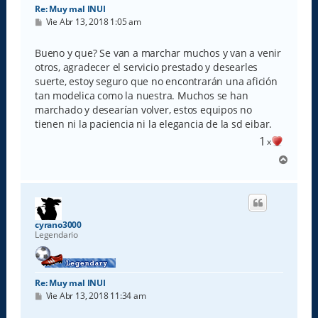
Re: Muy mal INUI
M
Vie Abr 13, 2018 1:05 am
e
n
s
Bueno y que? Se van a marchar muchos y van a venir
a
otros, agradecer el servicio prestado y desearles
j
e
suerte, estoy seguro que no encontrarán una afición
tan modelica como la nuestra. Muchos se han
marchado y desearían volver, estos equipos no
tienen ni la paciencia ni la elegancia de la sd eibar.
1
x
A
r
r
i
b
a
cyrano3000
Legendario
Re: Muy mal INUI
M
Vie Abr 13, 2018 11:34 am
e
n