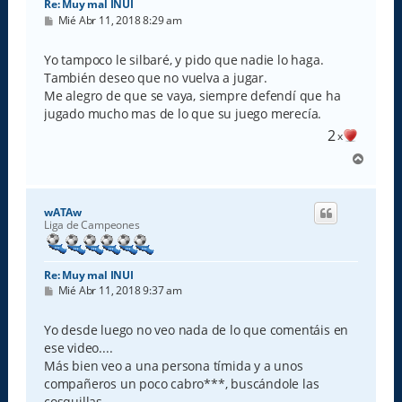
Re: Muy mal INUI
M
Mié Abr 11, 2018 8:29 am
e
n
s
Yo tampoco le silbaré, y pido que nadie lo haga.
a
También deseo que no vuelva a jugar.
j
e
Me alegro de que se vaya, siempre defendí que ha
jugado mucho mas de lo que su juego merecía.
2
x
A
r
r
i
wATAw
b
Liga de Campeones
a
Re: Muy mal INUI
M
Mié Abr 11, 2018 9:37 am
e
n
s
Yo desde luego no veo nada de lo que comentáis en
a
ese video....
j
e
Más bien veo a una persona tímida y a unos
compañeros un poco cabro***, buscándole las
cosquillas...