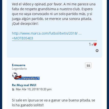
s
Ved el vídeo y opinad, por favor. A mi me parece una
a
falta de respeto grandísima a nuestro club. Espero
j
e
que no vaya convocado ni un solo partido más, y si
juega algún partido, se merece una sonora pitada.
¡Qué decepción!:
http://www.marca.com/futbol/betis/2018/ ...
=MOTB35403
1
x
A
r
r
i
Ermuarra
b
Legendario
a
Re: Muy mal INUI
M
Mar Abr 10, 2018 10:33 pm
e
n
s
Si sale en ipurua se va a ganar una buena pitada, se
a
lo ha ganado solito!!
j