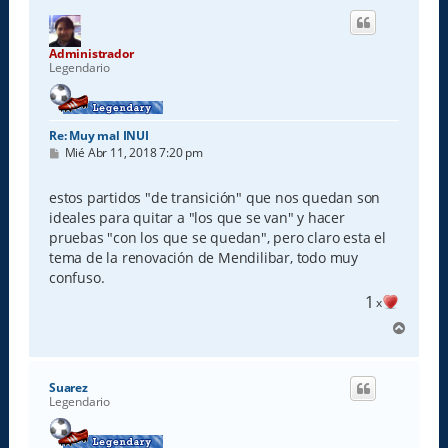
i
b
a
Administrador
Legendario
Re: Muy mal INUI
M
Mié Abr 11, 2018 7:20 pm
e
n
s
estos partidos "de transición" que nos quedan son
a
ideales para quitar a "los que se van" y hacer
j
e
pruebas "con los que se quedan", pero claro esta el
tema de la renovación de Mendilibar, todo muy
confuso.
1
x
A
r
r
i
Suarez
b
Legendario
a