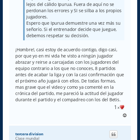
lejos del cálido Ipurua. Fuera de aquí no se
perdonan los errores y SI se silba a los propios
jugadores.
Espero que Ipurua demuestre una vez más su
señorío. Si el entrenador decide que juegue,
debemos respetar su decisión.
¡Hombre!, casi estoy de acuerdo contigo, digo casi,
por que yo en mi vida he visto a ningún jugador
abrazar y reirse a carcajadas con los jugadores del
equipo contrario a los que no conoces, 8 partidos
antes de acabar la liga y con la casi confirmación que
el próximo año jugará con ellos. De todas formas,
mas grave que el video y como ya comenté en la
crónica del partido, me pareció la actitud del jugador
durante el partido y el compadreo con los del Betis.
1
x
A
r
r
i
tercera division
b
Clase mundial