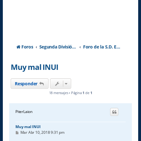
Foros
Segunda División A - Temporada 2026-2027
Foro de la S.D. Eibar
Muy mal INUI
Responder
18 mensajes • Página
1
de
1
PiterLaion
Muy mal INUI
M
Mar Abr 10, 2018 9:31 pm
e
n