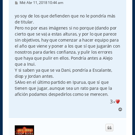
M
Mié Abr 11, 2018 10:44 am
e
n
s
yo soy de los que defienden que no le pondría más
a
de titular.
j
e
Pero no por esas imágenes si no porque (dando por
cierto que se va) a estas alturas, y por lo que parece
sin objetivos, hay que comenzar a hacer equipo para
el año que viene y poner a los que sí que jugarán con
nosotros para darles confianza, y pulir los errores
que haya que pulir en ellos. Pondría antes a Alejo
que a Inui.
Y si saben ya que se va Dani, pondría a Escalante,
diop y Jordan antes.
SAlvo en el último partido en Ipurua, que sí que
tienen que jugar, aunque sea un rato para que la
afición podamos despedirlos como se merecen.
3
x
A
r
r
i
b
a