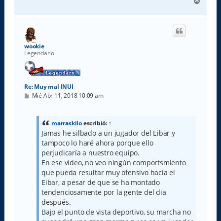
A
r
r
i
b
a
wookie
Legendario
Re: Muy mal INUI
M
Mié Abr 11, 2018 10:09 am
e
n
s
a
marraskilo
escribió:
↑
j
Jamas he silbado a un jugador del Eibar y
e
tampoco lo haré ahora porque ello
perjudicaría a nuestro equipo.
En ese video, no veo ningún comportsmiento
que pueda resultar muy ofensivo hacia el
Eibar, a pesar de que se ha montado
tendenciosamente por la gente del dia
después.
Bajo el punto de vista deportivo, su marcha no