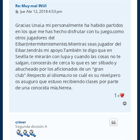
Re: Muy mal INUI
M
Jue Abr 12, 2018 4:53 pm
e
n
s
Gracias Unai,a mi personalmente ha habido partidos
a
en los que me has hecho disfrutar con tu juego,como
j
e
otros jugadores del
Eibar(intermitentemente).Mientras seas jugador del
Eibar,tendrás mi apoyo.También te digo que en
Sevilla te mirarán con lupa y cuando las cosas no te
salgan, conocerás de cerca lo que es ser silbado y
abucheado por los aficionados de un "gran
club".Respecto al idioma,no se cuál es su nivel,pero
os asuguro que estuvo recibiendo clases por parte
de una conocida mía,Nerea.
1
x
A
r
r
i
criner
b
Segunda división A
a