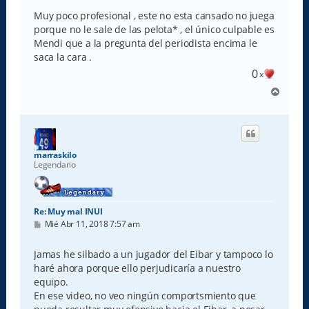
n
s
Muy poco profesional , este no esta cansado no juega
a
porque no le sale de las pelota* , el único culpable es
j
e
Mendi que a la pregunta del periodista encima le
saca la cara .
0
x
A
r
r
i
b
a
marraskilo
Legendario
Re: Muy mal INUI
M
Mié Abr 11, 2018 7:57 am
e
n
s
Jamas he silbado a un jugador del Eibar y tampoco lo
a
haré ahora porque ello perjudicaría a nuestro
j
e
equipo.
En ese video, no veo ningún comportsmiento que