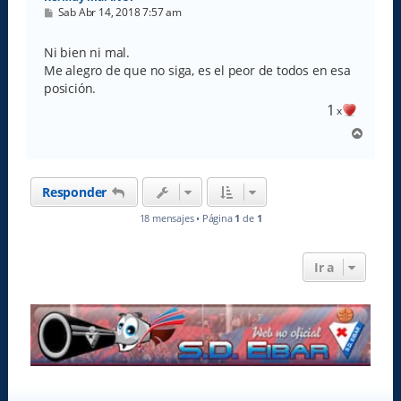
M
Sab Abr 14, 2018 7:57 am
e
n
s
Ni bien ni mal.
a
Me alegro de que no siga, es el peor de todos en esa
j
e
posición.
1
x
A
r
r
i
Responder
b
a
18 mensajes • Página
1
de
1
Ir a