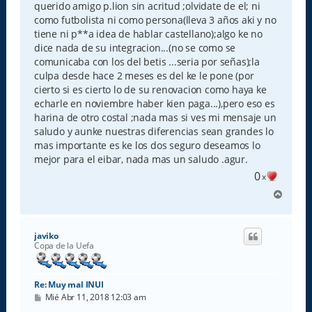
querido amigo p.lion sin acritud ;olvidate de el; ni
como futbolista ni como persona(lleva 3 años aki y no
tiene ni p**a idea de hablar castellano);algo ke no
dice nada de su integracion...(no se como se
comunicaba con los del betis ...seria por señas);la
culpa desde hace 2 meses es del ke le pone (por
cierto si es cierto lo de su renovacion como haya ke
echarle en noviembre haber kien paga...),pero eso es
harina de otro costal ;nada mas si ves mi mensaje un
saludo y aunke nuestras diferencias sean grandes lo
mas importante es ke los dos seguro deseamos lo
mejor para el eibar, nada mas un saludo .agur.
0
x
A
r
r
i
javiko
b
Copa de la Uefa
a
Re: Muy mal INUI
M
Mié Abr 11, 2018 12:03 am
e