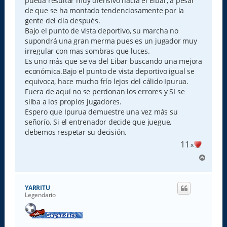
pueda resultar muy ofensivo hacia el Eibar, a pesar
de que se ha montado tendenciosamente por la
gente del dia después.
Bajo el punto de vista deportivo, su marcha no
supondrá una gran merma pues es un jugador muy
irregular con mas sombras que luces.
Es uno más que se va del Eibar buscando una mejora
económica.Bajo el punto de vista deportivo igual se
equivoca, hace mucho frío lejos del cálido Ipurua.
Fuera de aquí no se perdonan los errores y SI se
silba a los propios jugadores.
Espero que Ipurua demuestre una vez más su
señorío. Si el entrenador decide que juegue,
debemos respetar su decisión.
11
x
A
r
r
i
YARRITU
b
Legendario
a