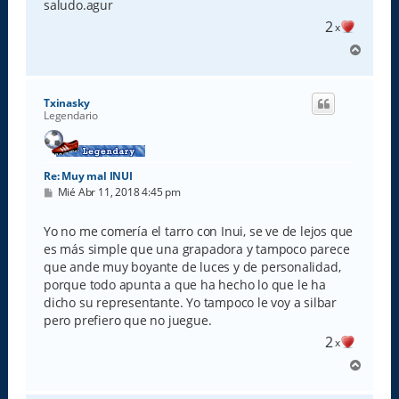
saludo.agur
2
x
A
r
r
i
Txinasky
b
Legendario
a
Re: Muy mal INUI
M
Mié Abr 11, 2018 4:45 pm
e
n
s
Yo no me comería el tarro con Inui, se ve de lejos que
a
es más simple que una grapadora y tampoco parece
j
e
que ande muy boyante de luces y de personalidad,
porque todo apunta a que ha hecho lo que le ha
dicho su representante. Yo tampoco le voy a silbar
pero prefiero que no juegue.
2
x
A
r
r