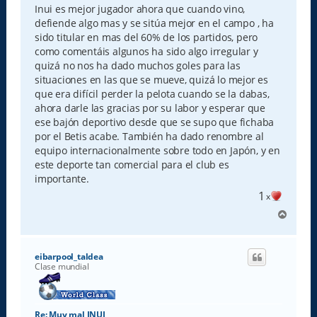
s
Inui es mejor jugador ahora que cuando vino,
a
defiende algo mas y se sitúa mejor en el campo , ha
j
e
sido titular en mas del 60% de los partidos, pero
como comentáis algunos ha sido algo irregular y
quizá no nos ha dado muchos goles para las
situaciones en las que se mueve, quizá lo mejor es
que era difícil perder la pelota cuando se la dabas,
ahora darle las gracias por su labor y esperar que
ese bajón deportivo desde que se supo que fichaba
por el Betis acabe. También ha dado renombre al
equipo internacionalmente sobre todo en Japón, y en
este deporte tan comercial para el club es
importante.
1
x
A
r
r
i
eibarpool_taldea
b
Clase mundial
a
Re: Muy mal INUI