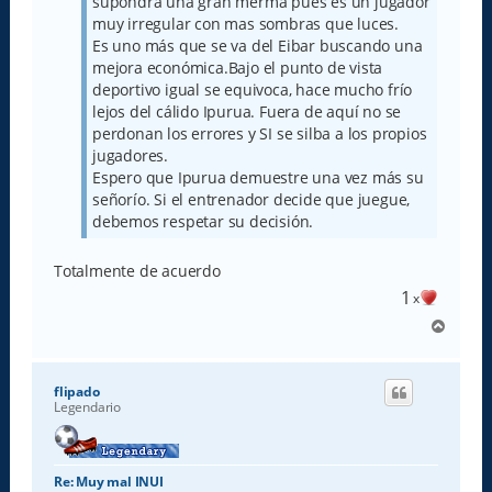
supondrá una gran merma pues es un jugador
muy irregular con mas sombras que luces.
Es uno más que se va del Eibar buscando una
mejora económica.Bajo el punto de vista
deportivo igual se equivoca, hace mucho frío
lejos del cálido Ipurua. Fuera de aquí no se
perdonan los errores y SI se silba a los propios
jugadores.
Espero que Ipurua demuestre una vez más su
señorío. Si el entrenador decide que juegue,
debemos respetar su decisión.
Totalmente de acuerdo
1
x
A
r
r
i
flipado
b
Legendario
a
Re: Muy mal INUI