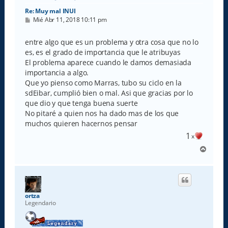
Re: Muy mal INUI
M
Mié Abr 11, 2018 10:11 pm
e
n
s
entre algo que es un problema y otra cosa que no lo
a
es, es el grado de importancia que le atribuyas
j
e
El problema aparece cuando le damos demasiada
importancia a algo.
Que yo pienso como Marras, tubo su ciclo en la
sdEibar, cumplió bien o mal. Asi que gracias por lo
que dio y que tenga buena suerte
No pitaré a quien nos ha dado mas de los que
muchos quieren hacernos pensar
1
x
A
r
r
i
b
a
ortza
Legendario