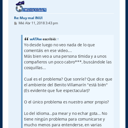
a
Re: Muy mal INUI
M
Mié Abr 11, 2018 3:43 pm
e
n
s
a
wATAw
escribió:
↑
j
Yo desde luego no veo nada de lo que
e
comentáis en ese video....
Más bien veo a una persona tímida y a unos
compañeros un poco cabro***, buscándole las
cosquillas...
Cual es el problema? Que sonríe? Que dice que
el ambiente del Benito Villamarín "está bién"
(Es evidente que fue espectacular)?
O el único problema es nuestro amor propio?
Lo del idioma...pa mear y no echar gota... No
tiene ningún problema para comunicarse y
mucho menos para entenderse, en varias