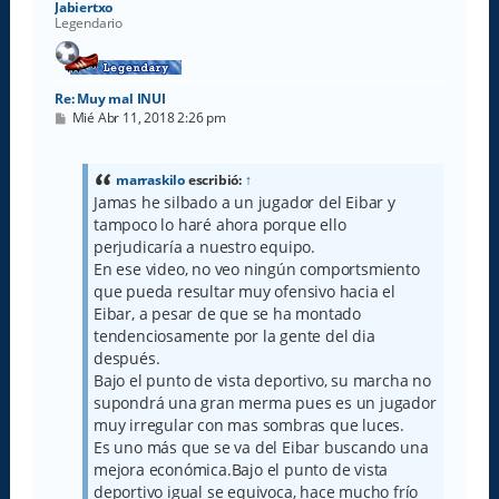
Jabiertxo
Legendario
Re: Muy mal INUI
M
Mié Abr 11, 2018 2:26 pm
e
n
s
a
marraskilo
escribió:
↑
j
Jamas he silbado a un jugador del Eibar y
e
tampoco lo haré ahora porque ello
perjudicaría a nuestro equipo.
En ese video, no veo ningún comportsmiento
que pueda resultar muy ofensivo hacia el
Eibar, a pesar de que se ha montado
tendenciosamente por la gente del dia
después.
Bajo el punto de vista deportivo, su marcha no
supondrá una gran merma pues es un jugador
muy irregular con mas sombras que luces.
Es uno más que se va del Eibar buscando una
mejora económica.Bajo el punto de vista
deportivo igual se equivoca, hace mucho frío