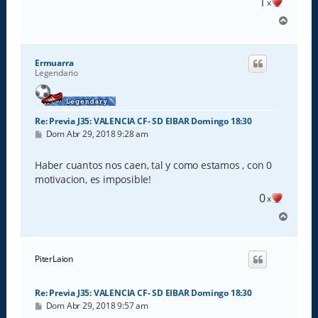
1
x
A
r
r
i
Ermuarra
b
Legendario
a
Re: Previa J35: VALENCIA CF- SD EIBAR Domingo 18:30
M
Dom Abr 29, 2018 9:28 am
e
n
s
Haber cuantos nos caen, tal y como estamos , con 0
a
motivacion, es imposible!
j
e
0
x
A
r
r
i
PiterLaion
b
a
Re: Previa J35: VALENCIA CF- SD EIBAR Domingo 18:30
M
Dom Abr 29, 2018 9:57 am
e