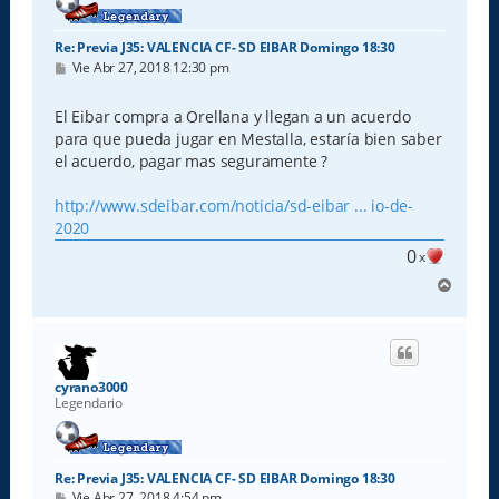
Re: Previa J35: VALENCIA CF- SD EIBAR Domingo 18:30
M
Vie Abr 27, 2018 12:30 pm
e
n
s
El Eibar compra a Orellana y llegan a un acuerdo
a
para que pueda jugar en Mestalla, estaría bien saber
j
e
el acuerdo, pagar mas seguramente ?
http://www.sdeibar.com/noticia/sd-eibar ... io-de-
2020
0
x
A
r
r
i
b
a
cyrano3000
Legendario
Re: Previa J35: VALENCIA CF- SD EIBAR Domingo 18:30
M
Vie Abr 27, 2018 4:54 pm