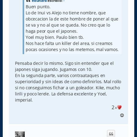
a
edunara
escribió:
↑
j
Buen punto.
e
Lo de Inui vs Alejo no tiene nombre, que
obcecacion la de este hombre de poner al que
se va y no al que se queda. No creo que lo
haga peor que el japones.
Yoel muy bien. Paulo bien tb.
Nos hace falta un killer del area, si creamos
pocas ocasiones y no las metemos, mal vamos.
Pensaba decir lo mismo. Sigo sin entender que el
japones siga jugando. Jugamos con 10.
En la segunda parte, varios contraataques en
superioridad y sin ideas de como definirlos. Mal rollo
si no conseguimos fichar a un goleador. Kike, mucho
lirili y poco lerele. La defensa excelente y Yoel,
imperial.
2
x
A
r
r
i
b