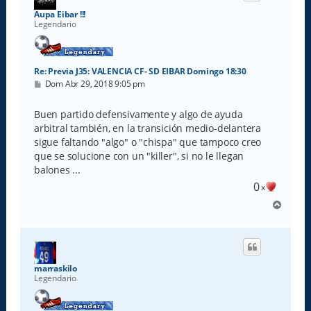
a
Aupa Eibar !!!
Legendario
Re: Previa J35: VALENCIA CF- SD EIBAR Domingo 18:30
M
Dom Abr 29, 2018 9:05 pm
e
n
s
Buen partido defensivamente y algo de ayuda
a
arbitral también, en la transición medio-delantera
j
e
sigue faltando "algo" o "chispa" que tampoco creo
que se solucione con un "killer", si no le llegan
balones ...
0
x
A
r
r
i
b
a
marraskilo
Legendario