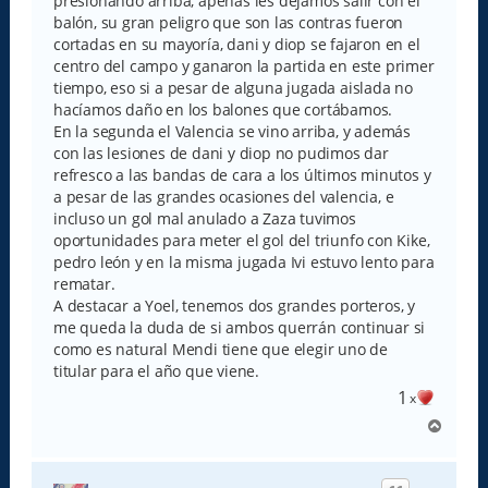
presionando arriba, apenas les dejamos salir con el
j
e
balón, su gran peligro que son las contras fueron
cortadas en su mayoría, dani y diop se fajaron en el
centro del campo y ganaron la partida en este primer
tiempo, eso si a pesar de alguna jugada aislada no
hacíamos daño en los balones que cortábamos.
En la segunda el Valencia se vino arriba, y además
con las lesiones de dani y diop no pudimos dar
refresco a las bandas de cara a los últimos minutos y
a pesar de las grandes ocasiones del valencia, e
incluso un gol mal anulado a Zaza tuvimos
oportunidades para meter el gol del triunfo con Kike,
pedro león y en la misma jugada Ivi estuvo lento para
rematar.
A destacar a Yoel, tenemos dos grandes porteros, y
me queda la duda de si ambos querrán continuar si
como es natural Mendi tiene que elegir uno de
titular para el año que viene.
1
x
A
r
r
i