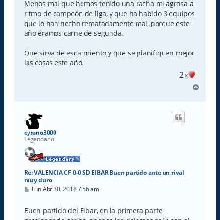
Menos mal que hemos tenido una racha milagrosa a
ritmo de campeón de liga, y que ha habido 3 equipos
que lo han hecho rematadamente mal, porque este
año éramos carne de segunda.
Que sirva de escarmiento y que se planifiquen mejor
las cosas este año.
2
x
A
r
r
i
b
a
cyrano3000
Legendario
Re: VALENCIA CF 0-0 SD EIBAR Buen partido ante un rival
muy duro
M
Lun Abr 30, 2018 7:56 am
e
n
s
Buen partido del Eibar, en la primera parte
a