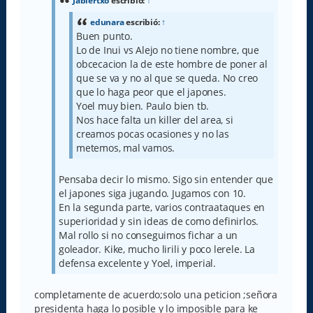
Jabiertxo
escribió:
↑
j
e
edunara
escribió:
↑
Buen punto.
Lo de Inui vs Alejo no tiene nombre, que
obcecacion la de este hombre de poner al
que se va y no al que se queda. No creo
que lo haga peor que el japones.
Yoel muy bien. Paulo bien tb.
Nos hace falta un killer del area, si
creamos pocas ocasiones y no las
metemos, mal vamos.
Pensaba decir lo mismo. Sigo sin entender que
el japones siga jugando. Jugamos con 10.
En la segunda parte, varios contraataques en
superioridad y sin ideas de como definirlos.
Mal rollo si no conseguimos fichar a un
goleador. Kike, mucho lirili y poco lerele. La
defensa excelente y Yoel, imperial.
completamente de acuerdo;solo una peticion ;señora
presidenta haga lo posible y lo imposible para ke