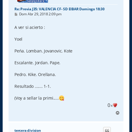
Re: Previa J35: VALENCIA CF- SD EIBAR Domingo 18:30
M
Dom Abr 29, 2018 2:09 pm
e
n
s
A ver si acierto :
a
j
e
Yoel
Peńa. Lomban. Jovanovic. Kote
Escalante. Jordan. Pape.
Pedro. Kike. Orellana.
Resultado ....... 1-1.
(Voy a sellar la primi.....
0
x
A
r
r
i
tercera division