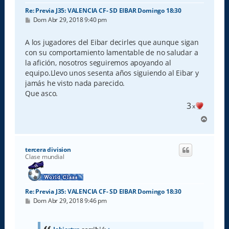
Re: Previa J35: VALENCIA CF- SD EIBAR Domingo 18:30
M
Dom Abr 29, 2018 9:40 pm
e
n
s
A los jugadores del Eibar decirles que aunque sigan
a
con su comportamiento lamentable de no saludar a
j
e
la afición, nosotros seguiremos apoyando al
equipo.Llevo unos sesenta años siguiendo al Eibar y
jamás he visto nada parecido.
Que asco.
3
x
A
r
r
i
tercera division
b
Clase mundial
a
Re: Previa J35: VALENCIA CF- SD EIBAR Domingo 18:30
M
Dom Abr 29, 2018 9:46 pm
e
n
s
a