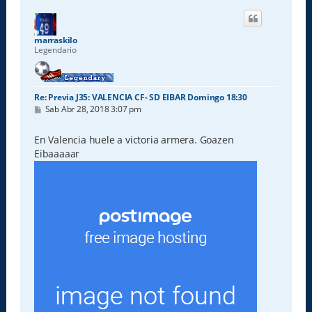
i
b
a
marraskilo
Legendario
Re: Previa J35: VALENCIA CF- SD EIBAR Domingo 18:30
M
Sab Abr 28, 2018 3:07 pm
e
n
s
En Valencia huele a victoria armera. Goazen
a
Eibaaaaar
j
e