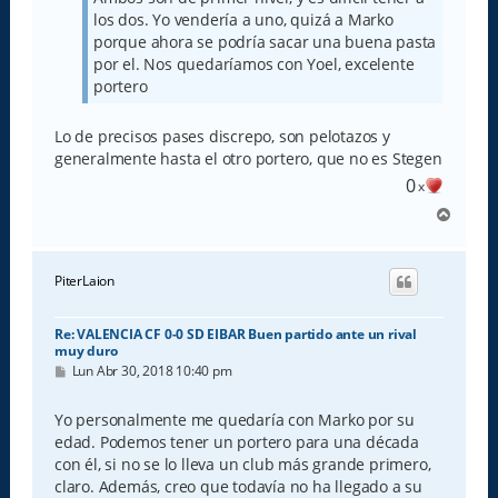
los dos. Yo vendería a uno, quizá a Marko
porque ahora se podría sacar una buena pasta
por el. Nos quedaríamos con Yoel, excelente
portero
Lo de precisos pases discrepo, son pelotazos y
generalmente hasta el otro portero, que no es Stegen
0
x
A
r
r
i
PiterLaion
b
a
Re: VALENCIA CF 0-0 SD EIBAR Buen partido ante un rival
muy duro
M
Lun Abr 30, 2018 10:40 pm
e
n
s
Yo personalmente me quedaría con Marko por su
a
edad. Podemos tener un portero para una década
j
e
con él, si no se lo lleva un club más grande primero,
claro. Además, creo que todavía no ha llegado a su