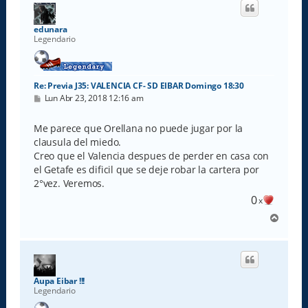
i
b
a
edunara
Legendario
Re: Previa J35: VALENCIA CF- SD EIBAR Domingo 18:30
M
Lun Abr 23, 2018 12:16 am
e
n
s
Me parece que Orellana no puede jugar por la
a
clausula del miedo.
j
e
Creo que el Valencia despues de perder en casa con
el Getafe es dificil que se deje robar la cartera por
2°vez. Veremos.
0
x
A
r
r
i
b
a
Aupa Eibar !!!
Legendario