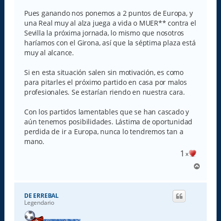
n
s
Pues ganando nos ponemos a 2 puntos de Europa, y
a
una Real muy al alza juega a vida o MUER** contra el
j
e
Sevilla la próxima jornada, lo mismo que nosotros
haríamos con el Girona, así que la séptima plaza está
muy al alcance.
Si en esta situación salen sin motivación, es como
para pitarles el próximo partido en casa por malos
profesionales. Se estarían riendo en nuestra cara.
Con los partidos lamentables que se han cascado y
aún tenemos posibilidades. Lástima de oportunidad
perdida de ir a Europa, nunca lo tendremos tan a
mano.
1
x
A
r
r
i
DE ERREBAL
b
Legendario
a