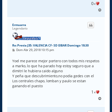
e
0
x
A
r
r
i
Ermuarra
b
Legendario
a
Re: Previa J35: VALENCIA CF- SD EIBAR Domingo 18:30
M
Dom Abr 29, 2018 10:15 pm
e
n
s
Yoel me parece mejor portero con todos mis respetos
a
a marko, lo que ha parado hoy estoy seguro que a
j
e
dimitri le hubiera caido alguno
Y peña que descubrimiento,no podia gedes con el
Los centrales chapo, lomban y paulo se estan
ganando el puesto
1
x
A
r
r
i