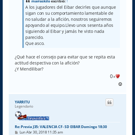
a
marraskilo
escribió:
↑
j
A los jugadores del Eibar decirles que aunque
e
sigan con su comportamiento lamentable de
no saludar a la afición, nosotros seguiremos
apoyando al equipo.Llevo unos sesenta años
siguiendo al Eibar y jamás he visto nada
parecido.
Que asco.
¿Qué hace el consejo para evitar que se repita esta
actitud despectiva con la afición?
¿Y Mendilibar?
0
x
A
r
r
i
YARRITU
b
Legendario
a
Re: Previa J35: VALENCIA CF- SD EIBAR Domingo 18:30
M
Lun Abr 30, 2018 11:35 am