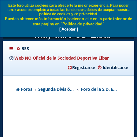
Este foro utiliza cookies para ofrecerte la mejor experiencia. Para poder
tener acceso completo a todas las funcionees, debes de aceptar nuestra
VALENCIA CF 0-0 SD EIBAR
política de cookies y de privacidad.
Puedes obtener más información haciendo clic en la parte inferior de
Buen partido ante un rival
esta página en "Política de privacidad"
[ Aceptar ]
muy duro SD Eibar
RSS
Web NO Oficial de la Sociedad Deportiva Eibar
Registrarse
Identificarse
Foros
Segunda División A - Temporada 2026-2027
Foro de la S.D. Eibar