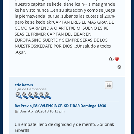
nuestro capitan se kede ;tiene los h····s mas grande
ke he visto nunca ...en su situacion y como se juega
la pierna;venda ipurua ,subanos las cuotas el 200%
pero ke se kede aki;CAPITAN ERES EL MAS GRANDE
COMO GARMENDIA O ARTETXE MI SUEÑO ES KE
SEAS EL PRIMER CAPITAN DEL EIBAR EN
EUROPA,SINO SUERTE Y SIEMPRE SERAS DE LOS
NUESTROS;KEDATE POR DIOS...;Unsaludo a todos
.Agur.
0
x
A
r
r
i
stiv bators
b
Liga de Campeones
a
Re: Previa J35: VALENCIA CF- SD EIBAR Domingo 18:30
M
Dom Abr 29, 2018 10:13 pm
e
n
s
Un empate lleno de dignidad y de mérito. Zorionak
a
Eibar!!!!
j