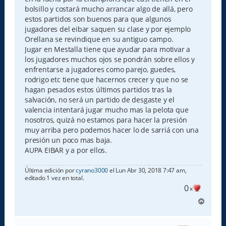
bolsillo y costará mucho arrancar algo de allá, pero
estos partidos son buenos para que algunos
jugadores del eibar saquen su clase y por ejemplo
Orellana se revindique en su antiguo campo.
Jugar en Mestalla tiene que ayudar para motivar a
los jugadores muchos ojos se pondrán sobre ellos y
enfrentarse a jugadores como parejo, guedes,
rodrigo etc tiene que hacernos crecer y que no se
hagan pesados estos últimos partidos tras la
salvación, no será un partido de desgaste y el
valencia intentará jugar mucho mas la pelota que
nosotros, quizá no estamos para hacer la presión
muy arriba pero podemos hacer lo de sarriá con una
presión un poco mas baja.
AUPA EIBAR y a por ellos.
Última edición por
cyrano3000
el Lun Abr 30, 2018 7:47 am,
editado 1 vez en total.
0
x
A
r
r