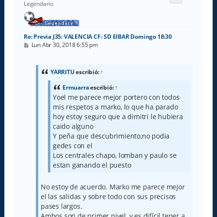
b
Legendario
a
Re: Previa J35: VALENCIA CF- SD EIBAR Domingo 18:30
M
Lun Abr 30, 2018 6:55 pm
e
n
s
a
YARRITU
escribió:
↑
j
e
Ermuarra
escribió:
↑
Yoel me parece mejor portero con todos
mis respetos a marko, lo que ha parado
hoy estoy seguro que a dimitri le hubiera
caido alguno
Y peña que descubrimiento,no podia
gedes con el
Los centrales chapo, lomban y paulo se
estan ganando el puesto
No estoy de acuerdo. Marko me parece mejor
el las salidas y sobre todo con sus precisos
pases largos.
Ambos son de primer nivel, y es difícil tener a