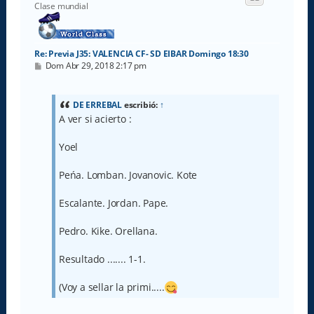
b
Clase mundial
a
Re: Previa J35: VALENCIA CF- SD EIBAR Domingo 18:30
M
Dom Abr 29, 2018 2:17 pm
e
n
s
a
DE ERREBAL
escribió:
↑
j
A ver si acierto :
e
Yoel
Peńa. Lomban. Jovanovic. Kote
Escalante. Jordan. Pape.
Pedro. Kike. Orellana.
Resultado ....... 1-1.
(Voy a sellar la primi.....