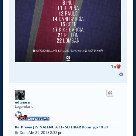
1
x
A
r
r
i
b
a
edunara
Legendario
Re: Previa J35: VALENCIA CF- SD EIBAR Domingo 18:30
M
Dom Abr 29, 2018 8:32 pm