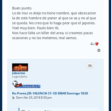
e
n
s
Buen punto.
a
Lo de Inui vs Alejo no tiene nombre, que obcecacion
j
e
la de este hombre de poner al que se va y no al que
se queda. No creo que lo haga peor que el japones.
Yoel muy bien. Paulo bien tb.
Nos hace falta un killer del area, si creamos pocas
ocasiones y no las metemos, mal vamos.
4
x
A
r
r
i
b
a
Jabiertxo
Legendario
Re: Previa J35: VALENCIA CF- SD EIBAR Domingo 18:30
M
Dom Abr 29, 2018 8:50 pm
e
n
s