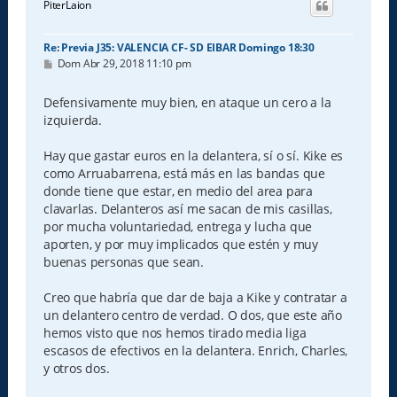
PiterLaion
b
a
Re: Previa J35: VALENCIA CF- SD EIBAR Domingo 18:30
M
Dom Abr 29, 2018 11:10 pm
e
n
s
Defensivamente muy bien, en ataque un cero a la
a
izquierda.
j
e
Hay que gastar euros en la delantera, sí o sí. Kike es
como Arruabarrena, está más en las bandas que
donde tiene que estar, en medio del area para
clavarlas. Delanteros así me sacan de mis casillas,
por mucha voluntariedad, entrega y lucha que
aporten, y por muy implicados que estén y muy
buenas personas que sean.
Creo que habría que dar de baja a Kike y contratar a
un delantero centro de verdad. O dos, que este año
hemos visto que nos hemos tirado media liga
escasos de efectivos en la delantera. Enrich, Charles,
y otros dos.