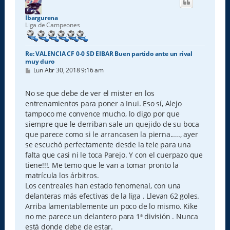
b
a
Ibargurena
Liga de Campeones
Re: VALENCIA CF 0-0 SD EIBAR Buen partido ante un rival
muy duro
M
Lun Abr 30, 2018 9:16 am
e
n
s
No se que debe de ver el mister en los
a
entrenamientos para poner a Inui. Eso sí, Alejo
j
e
tampoco me convence mucho, lo digo por que
siempre que le derriban sale un quejido de su boca
que parece como si le arrancasen la pierna....., ayer
se escuchó perfectamente desde la tele para una
falta que casi ni le toca Parejo. Y con el cuerpazo que
tiene!!!. Me temo que le van a tomar pronto la
matrícula los árbitros.
Los centreales han estado fenomenal, con una
delanteras más efectivas de la liga . Llevan 62 goles.
Arriba lamentablemente un poco de lo mismo. Kike
no me parece un delantero para 1ª división . Nunca
está donde debe de estar.