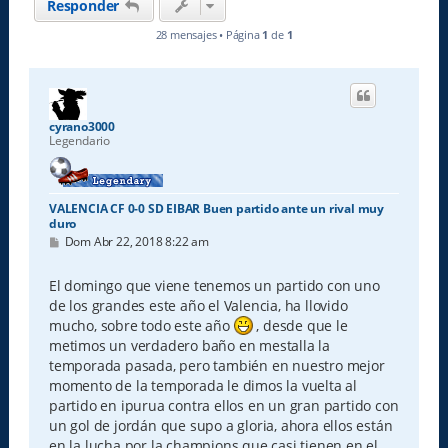
Responder
28 mensajes • Página
1
de
1
cyrano3000
Legendario
VALENCIA CF 0-0 SD EIBAR Buen partido ante un rival muy
duro
M
Dom Abr 22, 2018 8:22 am
e
n
s
El domingo que viene tenemos un partido con uno
a
de los grandes este año el Valencia, ha llovido
j
e
mucho, sobre todo este año
, desde que le
metimos un verdadero baño en mestalla la
temporada pasada, pero también en nuestro mejor
momento de la temporada le dimos la vuelta al
partido en ipurua contra ellos en un gran partido con
un gol de jordán que supo a gloria, ahora ellos están
en la lucha por la champions que casi tienen en el