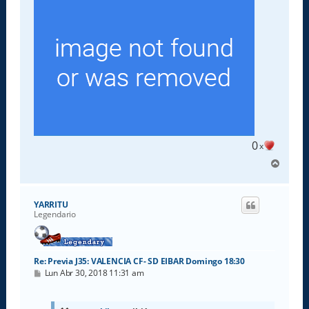
0
x
A
r
r
i
YARRITU
b
Legendario
a
Re: Previa J35: VALENCIA CF- SD EIBAR Domingo 18:30
M
Lun Abr 30, 2018 11:31 am
e
n
s