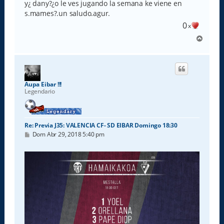
y¿ dany?¿o le ves jugando la semana ke viene en
s.mames?.un saludo.agur.
0
x
A
r
r
i
b
a
Aupa Eibar !!!
Legendario
Re: Previa J35: VALENCIA CF- SD EIBAR Domingo 18:30
M
Dom Abr 29, 2018 5:40 pm
e
n
s
a
j
e