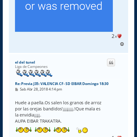
2
x
A
r
r
i
el del tunel
b
Liga de Campeones
a
Re: Previa J35: VALENCIA CF- SD EIBAR Domingo 18:30
M
Sab Abr 28, 2018 4:14 pm
e
n
s
Huele a paella.Os salen los granos de arroz
a
por las orejas bandidos'¡¡¡¡¡¡¡¡¡.!Que mala es
j
e
la envidia¡¡¡¡¡.
AUPA EIBAR TRAKATRA.