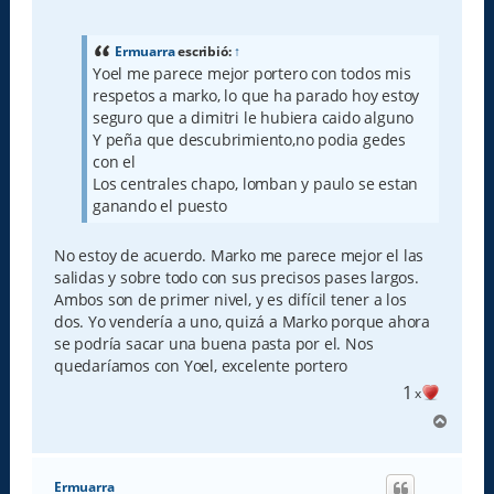
e
n
s
a
Ermuarra
escribió:
↑
j
Yoel me parece mejor portero con todos mis
e
respetos a marko, lo que ha parado hoy estoy
seguro que a dimitri le hubiera caido alguno
Y peña que descubrimiento,no podia gedes
con el
Los centrales chapo, lomban y paulo se estan
ganando el puesto
No estoy de acuerdo. Marko me parece mejor el las
salidas y sobre todo con sus precisos pases largos.
Ambos son de primer nivel, y es difícil tener a los
dos. Yo vendería a uno, quizá a Marko porque ahora
se podría sacar una buena pasta por el. Nos
quedaríamos con Yoel, excelente portero
1
x
A
r
r
i
Ermuarra