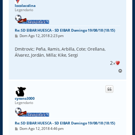
a
locolacolina
Legendario
Re: SD EIBAR HUESCA - SD EIBAR Domingo 19/08/18 (18:15)
M
Dom Ago 12, 2018 2:23 pm
e
n
s
Dmitrovic; Peña, Ramis, Arbilla, Cote; Orellana,
a
Álvarez, Jordán, Milla; Kike, Sergi
j
e
2
x
A
r
r
i
b
a
cyrano3000
Legendario
Re: SD EIBAR HUESCA - SD EIBAR Domingo 19/08/18 (18:15)
M
Dom Ago 12, 2018 4:46 pm
e