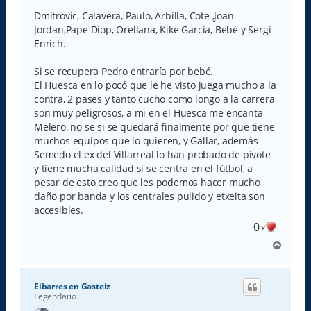
n
s
Dmitrovic, Calavera, Paulo, Arbilla, Cote ,Joan
a
Jordan,Pape Diop, Orellana, Kike García, Bebé y Sergi
j
e
Enrich.
Si se recupera Pedro entraría por bebé.
El Huesca en lo pocó que le he visto juega mucho a la
contra, 2 pases y tanto cucho como longo a la carrera
son muy peligrosos, a mi en el Huesca me encanta
Melero, no se si se quedará finalmente por que tiene
muchos equipos que lo quieren, y Gallar, además
Semedo el ex del Villarreal lo han probado de pivote
y tiene mucha calidad si se centra en el fútbol, a
pesar de esto creo que les podemos hacer mucho
daño por banda y los centrales pulido y etxeita son
accesibles.
0
x
A
r
r
i
Eibarres en Gasteiz
b
Legendario
a