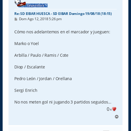
Re: SD EIBAR HUESCA - SD EIBAR Domingo 19/08/18 (18:15)
M
Dom Ago 12, 2018 5:26 pm
e
n
s
Cómo nos adelantemos en el marcador y jueguen:
a
j
e
Marko o Yoel
Arbilla / Paulo / Ramis / Cote
Diop / Escalante
Pedro León / Jordan / Orellana
Sergi Enrich
No nos meten gol ni jugando 3 partidos seguidos...
0
x
A
r
r