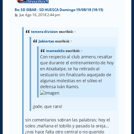
Re: SD EIBAR - SD HUESCA Domingo 19/08/18 (18:15)
M
Jue Ago 16, 2018 2:44 pm
e
n
s
a
tercera division
escribió:
↑
j
e
Jabiertxo
escribió:
↑
marraskilo
escribió:
↑
Con respecto al club armero, resaltar
que durante el entrenamiento de hoy
en Atxabalpe, se ha retirado al
vestuario sin finalizarlo aquejado de
algunas molestias en el sóleo el
defensa Iván Ramis.
¡Jode, que raro!
sin comentarios sobran las palabras; hoy el
soleo ,mañana el tobillo y pasado la oreja...
¿nos hace falta otro central o no querido