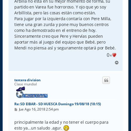
Arbilla no está en su mejor momento de forma, su
partido en Varea fue horroroso. Y ojo que yo soy
Arbillista, pero las cosas están como están.
Para jugar por la izquierda contaría con Pere Milla,
tiene una gran zurda y pone muy buenos centros
como ha demostrado en el entreno de hoy.
Sinceramente creo que Pere y Hervías pueden
aportar más al juego del equipo que Bebé, pero
Mendi no piensa así y seguramente optará por Bebé.
0
x
A
r
r
i
tercera division
b
Clase mundial
a
Re: SD EIBAR - SD HUESCA Domingo 19/08/18 (18:15)
M
Jue Ago 16, 2018 2:54 pm
e
n
s
principalmente la edad y no tener el cuerpo para
a
esto ya...un saludo .agur.
j