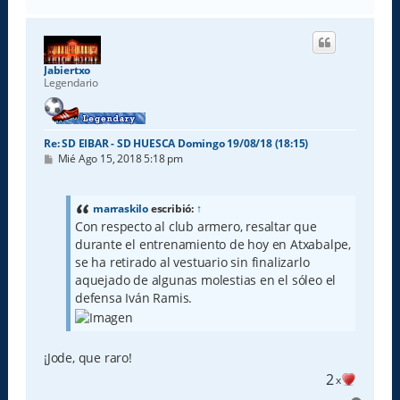
r
r
i
b
a
Jabiertxo
Legendario
Re: SD EIBAR - SD HUESCA Domingo 19/08/18 (18:15)
M
Mié Ago 15, 2018 5:18 pm
e
n
s
a
marraskilo
escribió:
↑
j
Con respecto al club armero, resaltar que
e
durante el entrenamiento de hoy en Atxabalpe,
se ha retirado al vestuario sin finalizarlo
aquejado de algunas molestias en el sóleo el
defensa Iván Ramis.
¡Jode, que raro!
2
x