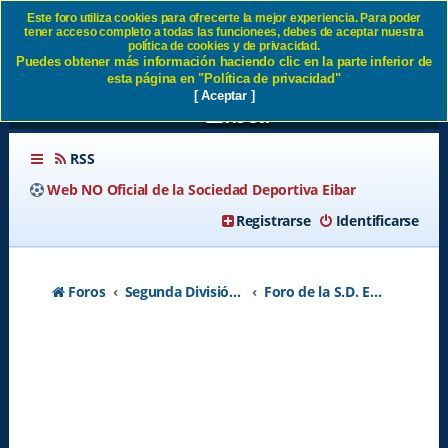
Este foro utiliza cookies para ofrecerte la mejor experiencia. Para poder
tener acceso completo a todas las funcionees, debes de aceptar nuestra
SD EIBAR 1 - SD HUESCA 2
política de cookies y de privacidad.
Puedes obtener más información haciendo clic en la parte inferior de
(domingo 19/08/18) 18:15 SD
esta página en "Política de privacidad"
[ Aceptar ]
Eibar
RSS
Web NO Oficial de la Sociedad Deportiva Eibar
Registrarse
Identificarse
Foros
Segunda División A - Temporada 2026-2027
Foro de la S.D. Eibar