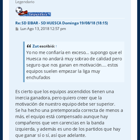
Legendario
Re: SD EIBAR - SD HUESCA Domingo 19/08/18 (18:15)
M
Lun Ago 13, 2018 12:57 pm
e
n
s
a
Zut
escribió:
↑
j
Yo no me confiaría en exceso... supongo que el
e
Huesca no andará muy sobrao de calidad pero
seguro que nos ganan en motivación.... estos
equipos suelen empezar la liga muy
enchufados
Es cierto que los equipos ascendidos tienen una
inercia ganadora, pero quiero creer que la
motivación de nuestro equipo debe ser superior.
Se ha hecho una pretemporada correcta de menos a
más, el equipo está compensado aunque hay
compañeros que ven carencias en la banda
izquierda, y además es uno de los partidos que hay
que ganar sí o sí, así que adelante.