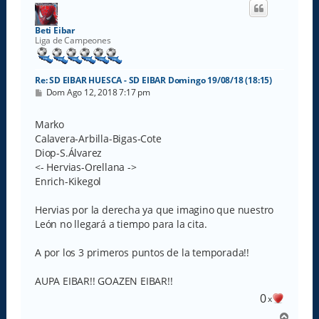
i
b
a
Beti Eibar
Liga de Campeones
Re: SD EIBAR HUESCA - SD EIBAR Domingo 19/08/18 (18:15)
M
Dom Ago 12, 2018 7:17 pm
e
n
s
Marko
a
Calavera-Arbilla-Bigas-Cote
j
e
Diop-S.Álvarez
<- Hervias-Orellana ->
Enrich-Kikegol
Hervias por la derecha ya que imagino que nuestro
León no llegará a tiempo para la cita.
A por los 3 primeros puntos de la temporada!!
AUPA EIBAR!! GOAZEN EIBAR!!
0
x
A