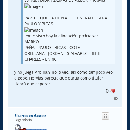
ESTABA DIOP, ADEMÁS DE P.LEÓN Y RAMIS.
PARECE QUE LA DUPLA DE CENTRALES SERÁ
PAULO Y BIGAS
Por lo visto hoy la alineación podría ser
MARKO
PEÑA - PAULO - BIGAS - COTE
ORELLANA - JORDÁN - S.ALVAREZ - BEBÉ
CHARLES - ENRICH
y no juega Arbilla?? no lo veo; así como tampoco veo
a Bebe, Hervias parecía que partía como titular.
Habrá que esperar.
0
x
A
r
r
i
Eibarres en Gasteiz
b
Legendario
a