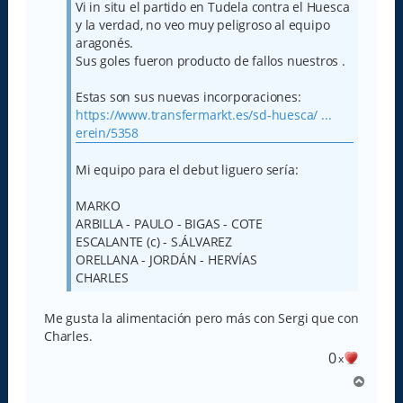
j
Vi in situ el partido en Tudela contra el Huesca
e
y la verdad, no veo muy peligroso al equipo
aragonés.
Sus goles fueron producto de fallos nuestros .
Estas son sus nuevas incorporaciones:
https://www.transfermarkt.es/sd-huesca/ ...
erein/5358
Mi equipo para el debut liguero sería:
MARKO
ARBILLA - PAULO - BIGAS - COTE
ESCALANTE (c) - S.ÁLVAREZ
ORELLANA - JORDÁN - HERVÍAS
CHARLES
Me gusta la alimentación pero más con Sergi que con
Charles.
0
x
A
r