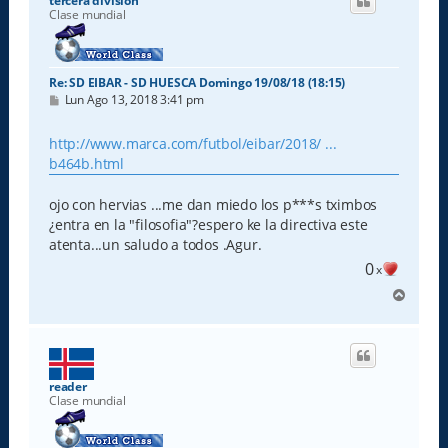
tercera division
b
Clase mundial
a
Re: SD EIBAR - SD HUESCA Domingo 19/08/18 (18:15)
M
Lun Ago 13, 2018 3:41 pm
e
n
s
http://www.marca.com/futbol/eibar/2018/ ...
a
b464b.html
j
e
ojo con hervias ...me dan miedo los p***s tximbos
¿entra en la "filosofia"?espero ke la directiva este
atenta...un saludo a todos .Agur.
0
x
A
r
r
i
b
a
reader
Clase mundial