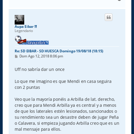
r
r
i
b
a
Aupa Eibar !!!
Legendario
Re: SD EIBAR - SD HUESCA Domingo 19/08/18 (18:15)
M
Dom Ago 12, 2018 8:06 pm
e
n
s
Uff no sabría dar un once
a
j
e
Lo que me imagino es que Mendi en casa seguira
con 2 puntas
Veo que la mayoría ponéis a Arbilla de lat. derecho,
creo que para Mendi Arbilla ya es central y a menos
de que los laterales estén lesionados, sancionados o
su rendimiento sea un desastre deben de jugar Peña
o Calavera, si empieza jugando Arbilla creo que es un
mal mensaje para ellos.