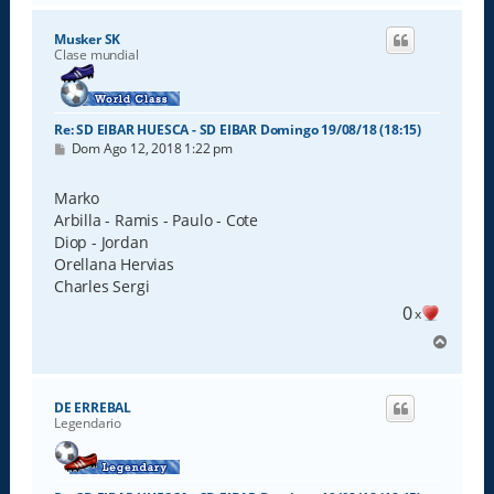
r
i
Musker SK
b
Clase mundial
a
Re: SD EIBAR HUESCA - SD EIBAR Domingo 19/08/18 (18:15)
M
Dom Ago 12, 2018 1:22 pm
e
n
s
Marko
a
Arbilla - Ramis - Paulo - Cote
j
e
Diop - Jordan
Orellana Hervias
Charles Sergi
0
x
A
r
r
i
DE ERREBAL
b
Legendario
a