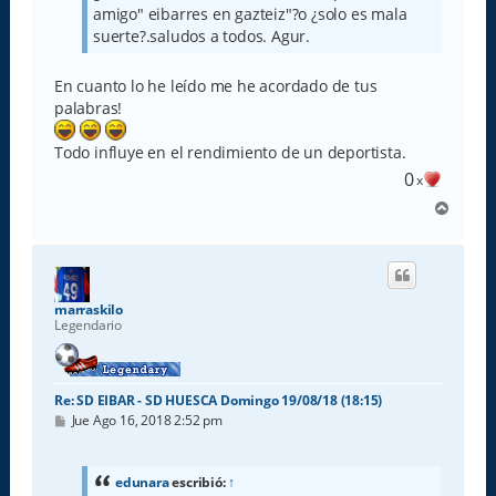
amigo" eibarres en gazteiz"?o ¿solo es mala
suerte?.saludos a todos. Agur.
En cuanto lo he leído me he acordado de tus
palabras!
Todo influye en el rendimiento de un deportista.
0
x
A
r
r
i
b
a
marraskilo
Legendario
Re: SD EIBAR - SD HUESCA Domingo 19/08/18 (18:15)
M
Jue Ago 16, 2018 2:52 pm
e
n
s
a
edunara
escribió:
↑