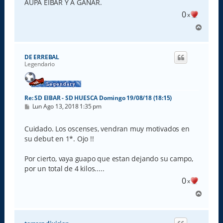
AUPA EIBAR Y A GANAR.
0
x
A
r
r
i
DE ERREBAL
b
Legendario
a
Re: SD EIBAR - SD HUESCA Domingo 19/08/18 (18:15)
M
Lun Ago 13, 2018 1:35 pm
e
n
s
Cuidado. Los oscenses, vendran muy motivados en
a
su debut en 1*. Ojo !!
j
e
Por cierto, vaya guapo que estan dejando su campo,
por un total de 4 kilos.....
0
x
A
r
r
i