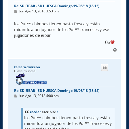
Re: SD EIBAR - SD HUESCA Domingo 19/08/18 (18:15)
M
Lun Ago 13, 2018 3:53 pm
e
n
s
los Put** chimbos tienen pasta fresca y están
a
mirando a un jugador de los Put** franceses y ese
j
e
jugador es de eibar
0
x
A
r
r
i
tercera division
b
Clase mundial
a
Re: SD EIBAR - SD HUESCA Domingo 19/08/18 (18:15)
M
Lun Ago 13, 2018 4:00 pm
e
n
s
a
reader
escribió:
↑
j
los Put** chimbos tienen pasta fresca y están
e
mirando a un jugador de los Put** franceses y