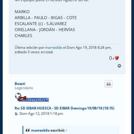
MARKO
ARBILLA - PAULO - BIGAS - COTE
ESCALANTE (c) - S.ÁLVAREZ
ORELLANA - JORDÁN - HERVÍAS
CHARLES
Última edición por
marraskilo
el Dom Ago 19, 2018 8:24 pm,
editado 3 veces en total.
0
x
A
r
r
i
Beasti
b
Legendario
a
Re: SD EIBAR HUESCA - SD EIBAR Domingo 19/08/18 (18:15)
M
Dom Ago 12, 2018 1:18 pm
e
n
s
a
marraskilo
escribió:
↑