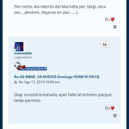
Por cierto, leo interés del Marsella por Sergi, otra
vez....(Andoni, dejanos en paz .....).
0
x
A
r
r
i
b
a
marraskilo
Legendario
Re: SD EIBAR - SD HUESCA Domingo 19/08/18 (18:15)
M
Vie Ago 17, 2018 10:04 am
e
n
s
Diop no está lesionado, ayer faltó al entreno porque
a
tenía permiso.
j
e
0
x
A
r
r