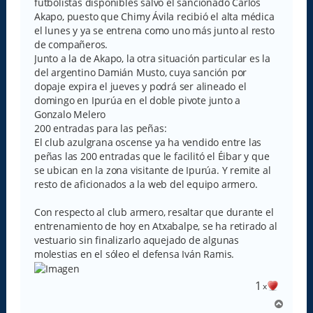
e
futbolistas disponibles salvo el sancionado Carlos
Akapo, puesto que Chimy Ávila recibió el alta médica
el lunes y ya se entrena como uno más junto al resto
de compañeros.
Junto a la de Akapo, la otra situación particular es la
del argentino Damián Musto, cuya sanción por
dopaje expira el jueves y podrá ser alineado el
domingo en Ipurúa en el doble pivote junto a
Gonzalo Melero
200 entradas para las peñas:
El club azulgrana oscense ya ha vendido entre las
peñas las 200 entradas que le facilitó el Éibar y que
se ubican en la zona visitante de Ipurúa. Y remite al
resto de aficionados a la web del equipo armero.
Con respecto al club armero, resaltar que durante el
entrenamiento de hoy en Atxabalpe, se ha retirado al
vestuario sin finalizarlo aquejado de algunas
molestias en el sóleo el defensa Iván Ramis.
1
x
A