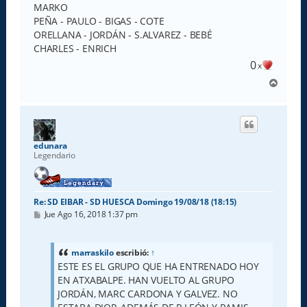
MARKO
PEÑA - PAULO - BIGAS - COTE
ORELLANA - JORDÁN - S.ALVAREZ - BEBÉ
CHARLES - ENRICH
0
x
A
r
r
i
b
a
edunara
Legendario
Re: SD EIBAR - SD HUESCA Domingo 19/08/18 (18:15)
M
Jue Ago 16, 2018 1:37 pm
e
n
s
a
marraskilo
escribió:
↑
j
ESTE ES EL GRUPO QUE HA ENTRENADO HOY
e
EN ATXABALPE. HAN VUELTO AL GRUPO
JORDÁN, MARC CARDONA Y GALVEZ. NO