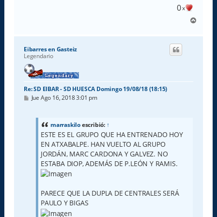
e
0
x
A
r
r
i
Eibarres en Gasteiz
b
Legendario
a
Re: SD EIBAR - SD HUESCA Domingo 19/08/18 (18:15)
M
Jue Ago 16, 2018 3:01 pm
e
n
s
a
marraskilo
escribió:
↑
j
ESTE ES EL GRUPO QUE HA ENTRENADO HOY
e
EN ATXABALPE. HAN VUELTO AL GRUPO
JORDÁN, MARC CARDONA Y GALVEZ. NO
ESTABA DIOP, ADEMÁS DE P.LEÓN Y RAMIS.
PARECE QUE LA DUPLA DE CENTRALES SERÁ
PAULO Y BIGAS