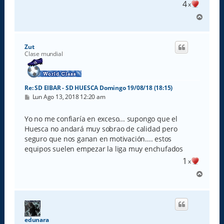
4
x
A
r
r
i
Zut
b
Clase mundial
a
Re: SD EIBAR - SD HUESCA Domingo 19/08/18 (18:15)
M
Lun Ago 13, 2018 12:20 am
e
n
s
Yo no me confiaría en exceso... supongo que el
a
Huesca no andará muy sobrao de calidad pero
j
e
seguro que nos ganan en motivación.... estos
equipos suelen empezar la liga muy enchufados
1
x
A
r
r
i
b
a
edunara