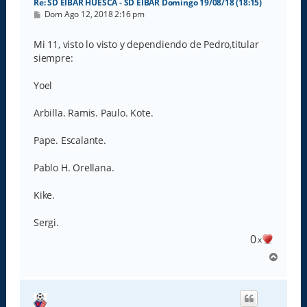
Re: SD EIBAR HUESCA - SD EIBAR Domingo 19/08/18 (18:15)
M
Dom Ago 12, 2018 2:16 pm
e
n
s
Mi 11, visto lo visto y dependiendo de Pedro,titular
a
siempre:
j
e
Yoel
Arbilla. Ramis. Paulo. Kote.
Pape. Escalante.
Pablo H. Orellana.
Kike.
Sergi.
0
x
A
r
r
i
b