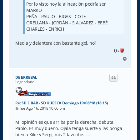
Por lo visto hoy la alineación podría ser
MARKO
PEÑA - PAULO - BIGAS - COTE
ORELLANA - JORDÁN - S.ALVAREZ - BEBÉ
CHARLES - ENRICH
Media y delantera con bastante gol, no?
0
x
A
r
r
i
DE ERREBAL
b
Legendario
a
Re: SD EIBAR - SD HUESCA Domingo 19/08/18 (18:15)
M
Jue Ago 16, 2018 10:06 pm
e
n
s
Mi opinión es que arriba por la derecha, debuta,
a
Pablo. Es muy bueno. Ojalá tenga suerte y las ponga
j
e
bien a Kike y Sergi, mis 2 favoritos ....