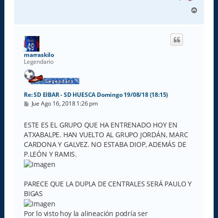
A
r
r
i
b
a
marraskilo
Legendario
Re: SD EIBAR - SD HUESCA Domingo 19/08/18 (18:15)
M
Jue Ago 16, 2018 1:26 pm
e
n
s
ESTE ES EL GRUPO QUE HA ENTRENADO HOY EN
a
ATXABALPE. HAN VUELTO AL GRUPO JORDÁN, MARC
j
e
CARDONA Y GALVEZ. NO ESTABA DIOP, ADEMÁS DE
P.LEÓN Y RAMIS.
PARECE QUE LA DUPLA DE CENTRALES SERÁ PAULO Y
BIGAS
Por lo visto hoy la alineación podría ser