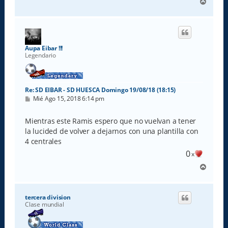
A
r
r
i
b
a
Aupa Eibar !!!
Legendario
Re: SD EIBAR - SD HUESCA Domingo 19/08/18 (18:15)
M
Mié Ago 15, 2018 6:14 pm
e
n
s
Mientras este Ramis espero que no vuelvan a tener
a
la lucided de volver a dejarnos con una plantilla con
j
e
4 centrales
0
x
A
r
r
i
tercera division
b
Clase mundial
a