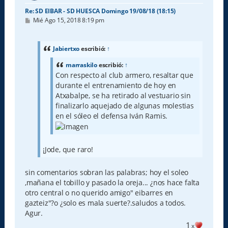
Re: SD EIBAR - SD HUESCA Domingo 19/08/18 (18:15)
M
Mié Ago 15, 2018 8:19 pm
e
n
s
a
Jabiertxo
escribió:
↑
j
e
marraskilo
escribió:
↑
Con respecto al club armero, resaltar que
durante el entrenamiento de hoy en
Atxabalpe, se ha retirado al vestuario sin
finalizarlo aquejado de algunas molestias
en el sóleo el defensa Iván Ramis.
¡Jode, que raro!
sin comentarios sobran las palabras; hoy el soleo
,mañana el tobillo y pasado la oreja... ¿nos hace falta
otro central o no querido amigo" eibarres en
gazteiz"?o ¿solo es mala suerte?.saludos a todos.
Agur.
1
x