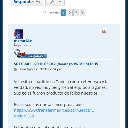
Responder
2
3
67 mensajes
1
Siguiente
marraskilo
Legendario
SD EIBAR 1 - SD HUESCA 2 (domingo 19/08/18) 18:15
M
Dom Ago 12, 2018 12:54 pm
e
n
s
Vi in situ el partido en Tudela contra el Huesca y la
a
verdad, no veo muy peligroso al equipo aragonés.
j
e
Sus goles fueron producto de fallos nuestros .
Estas son sus nuevas incorporaciones:
https://www.transfermarkt.es/sd-huesca/ ...
erein/5358
Mi equipo para el debut liguero sería: