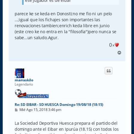
ese jugador es de eibar
parece ke se keda en Donosti;no me fio ni un pelo
...;igual que los fichajes son importantes las
renovaciones tambien;enrich keda libre en junio
(este creo ke no entra en la "filosofia")pero nunca se
sabe...un saludo.Agur.
0
x
A
r
r
i
b
a
marraskilo
Legendario
Re: SD EIBAR - SD HUESCA Domingo 19/08/18 (18:15)
M
Mié Ago 15, 2018 3:46 pm
e
n
s
La Sociedad Deportiva Huesca prepara el partido del
a
domingo ante el Eibar en Ipurúa (18.15) con todos los
j