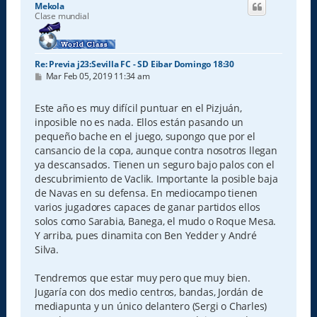
Mekola
b
Clase mundial
a
Re: Previa j23:Sevilla FC - SD Eibar Domingo 18:30
M
Mar Feb 05, 2019 11:34 am
e
n
s
Este año es muy difícil puntuar en el Pizjuán,
a
inposible no es nada. Ellos están pasando un
j
e
pequeño bache en el juego, supongo que por el
cansancio de la copa, aunque contra nosotros llegan
ya descansados. Tienen un seguro bajo palos con el
descubrimiento de Vaclik. Importante la posible baja
de Navas en su defensa. En mediocampo tienen
varios jugadores capaces de ganar partidos ellos
solos como Sarabia, Banega, el mudo o Roque Mesa.
Y arriba, pues dinamita con Ben Yedder y André
Silva.
Tendremos que estar muy pero que muy bien.
Jugaría con dos medio centros, bandas, Jordán de
mediapunta y un único delantero (Sergi o Charles)