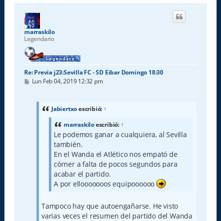
r
i
b
a
marraskilo
Legendario
Re: Previa j23:Sevilla FC - SD Eibar Domingo 18:30
M
Lun Feb 04, 2019 12:32 pm
e
n
s
a
Jabiertxo
escribió:
↑
j
e
marraskilo
escribió:
↑
Le podemos ganar a cualquiera, al Sevilla
también.
En el Wanda el Atlético nos empató de
córner a falta de pocos segundos para
acabar el partido.
A por ellooooooos equipoooooo
Tampoco hay que autoengañarse. He visto
varias veces el resumen del partido del Wanda