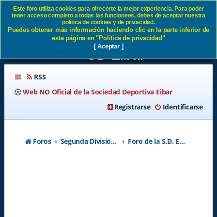
Este foro utiliza cookies para ofrecerte la mejor experiencia. Para poder
tener acceso completo a todas las funcionees, debes de aceptar nuestra
Sevilla FC 2-2 SD Eibar Gran
política de cookies y de privacidad.
Puedes obtener más información haciendo clic en la parte inferior de
partido y un final inexplicable
esta página en "Política de privacidad"
[ Aceptar ]
SD Eibar
RSS
Web NO Oficial de la Sociedad Deportiva Eibar
Registrarse
Identificarse
Foros
Segunda División A - Temporada 2026-2027
Foro de la S.D. Eibar