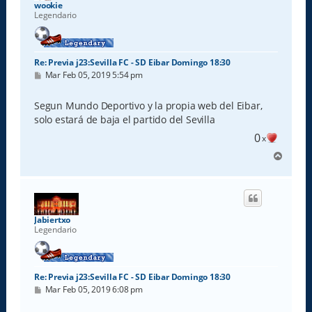
a
wookie
Legendario
Re: Previa j23:Sevilla FC - SD Eibar Domingo 18:30
M
Mar Feb 05, 2019 5:54 pm
e
n
s
Segun Mundo Deportivo y la propia web del Eibar,
a
solo estará de baja el partido del Sevilla
j
e
0
x
A
r
r
i
b
a
Jabiertxo
Legendario
Re: Previa j23:Sevilla FC - SD Eibar Domingo 18:30
M
Mar Feb 05, 2019 6:08 pm
e
n