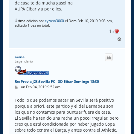
de casa te da mucha gasolina.
AUPA Eibar y a por ellos.
Última edición por
cyrano3000
el Dom Feb 10, 2019 9:03 pm,
editado 1 vez en total.
1
x
A
r
r
i
arane
b
Legendario
a
Re: Previa j23:Sevilla FC - SD Eibar Domingo 18:30
M
Lun Feb 04, 2019 9:52 am
e
n
s
Todo lo que podamos sacar en Sevilla será positivo
a
porque a priori, este partido y el del Bernabeu son
j
e
los que no contamos para puntuar fuera de casa.
El Sevilla ha tenido una racha un poco irregular, pero
creo que está condicionada por haber jugado Copa,
sobre todo contra el Barça, y antes contra el Athletic.