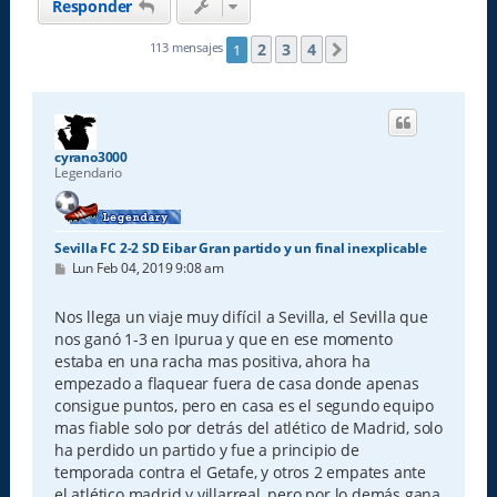
Responder
2
3
4
113 mensajes
1
Siguiente
cyrano3000
Legendario
Sevilla FC 2-2 SD Eibar Gran partido y un final inexplicable
M
Lun Feb 04, 2019 9:08 am
e
n
s
Nos llega un viaje muy difícil a Sevilla, el Sevilla que
a
nos ganó 1-3 en Ipurua y que en ese momento
j
e
estaba en una racha mas positiva, ahora ha
empezado a flaquear fuera de casa donde apenas
consigue puntos, pero en casa es el segundo equipo
mas fiable solo por detrás del atlético de Madrid, solo
ha perdido un partido y fue a principio de
temporada contra el Getafe, y otros 2 empates ante
el atlético madrid y villarreal, pero por lo demás gana