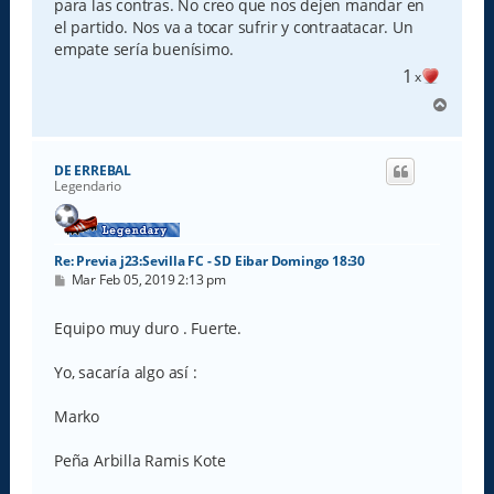
para las contras. No creo que nos dejen mandar en
el partido. Nos va a tocar sufrir y contraatacar. Un
empate sería buenísimo.
1
x
A
r
r
i
DE ERREBAL
b
Legendario
a
Re: Previa j23:Sevilla FC - SD Eibar Domingo 18:30
M
Mar Feb 05, 2019 2:13 pm
e
n
s
Equipo muy duro . Fuerte.
a
j
e
Yo, sacaría algo así :
Marko
Peña Arbilla Ramis Kote