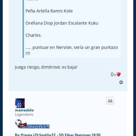
Peña Arbilla Ramis Kote
Orellana Diop Jordan Escalante Kuku
Charles.
..... puntuar en Nervion, sería un gran puntazo
!!!!
Juega riesgo, dimitrovic es baja!
0
x
A
r
r
i
b
a
marraskilo
Legendario
Re: Previa j23:Sevilla FC - SD Eibar Domingo 18:30