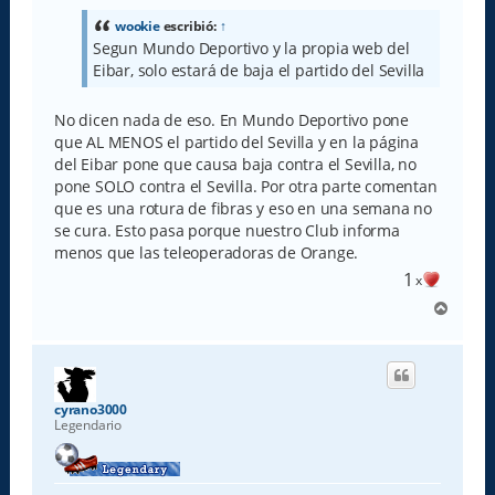
s
a
wookie
escribió:
↑
j
Segun Mundo Deportivo y la propia web del
e
Eibar, solo estará de baja el partido del Sevilla
No dicen nada de eso. En Mundo Deportivo pone
que AL MENOS el partido del Sevilla y en la página
del Eibar pone que causa baja contra el Sevilla, no
pone SOLO contra el Sevilla. Por otra parte comentan
que es una rotura de fibras y eso en una semana no
se cura. Esto pasa porque nuestro Club informa
menos que las teleoperadoras de Orange.
1
x
A
r
r
i
b
a
cyrano3000
Legendario