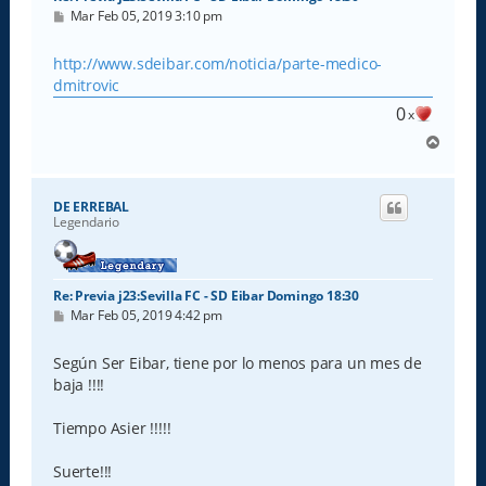
M
Mar Feb 05, 2019 3:10 pm
e
n
s
http://www.sdeibar.com/noticia/parte-medico-
a
dmitrovic
j
e
0
x
A
r
r
i
DE ERREBAL
b
Legendario
a
Re: Previa j23:Sevilla FC - SD Eibar Domingo 18:30
M
Mar Feb 05, 2019 4:42 pm
e
n
s
Según Ser Eibar, tiene por lo menos para un mes de
a
baja !!!!
j
e
Tiempo Asier !!!!!
Suerte!!!