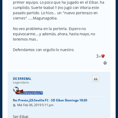
primer equipo. Lo poco que ha jugado en el Eibar, ha
cumplido. Suerte txabal !! (no jugó con Vitoria este
pasado partido. Lo hizo... un "nuevo porterazo en
ciernes" .....Magunagoitia.
No veo problema en la portería. Espero no
equivocarme....y además, ahora, hasta mayo, no
tenemos mas..
Defendamos con orgullo lo nuestro.
3
x
A
r
r
i
DE ERREBAL
b
Legendario
a
Re: Previa j23:Sevilla FC - SD Eibar Domingo 18:30
M
Mié Feb 06, 2019 5:11 pm
e
n
s
Ser Eibar.