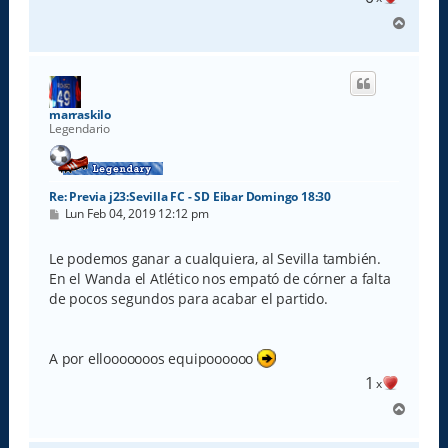
A
r
r
i
b
a
marraskilo
Legendario
Re: Previa j23:Sevilla FC - SD Eibar Domingo 18:30
M
Lun Feb 04, 2019 12:12 pm
e
n
s
Le podemos ganar a cualquiera, al Sevilla también.
a
En el Wanda el Atlético nos empató de córner a falta
j
e
de pocos segundos para acabar el partido.
A por ellooooooos equipoooooo
1
x
A
r
r