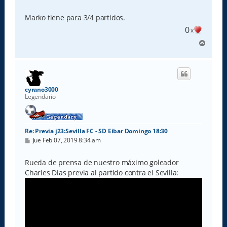
a
j
e
Marko tiene para 3/4 partidos.
0
x
A
r
r
i
b
a
cyrano3000
Legendario
Re: Previa j23:Sevilla FC - SD Eibar Domingo 18:30
M
Jue Feb 07, 2019 8:34 am
e
n
s
Rueda de prensa de nuestro máximo goleador
a
Charles Dias previa al partido contra el Sevilla:
j
e