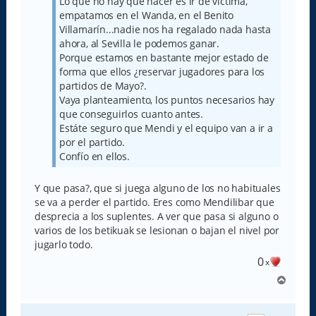
Lo que no hay que hacer es ir de víctima,
empatamos en el Wanda, en el Benito
Villamarín...nadie nos ha regalado nada hasta
ahora, al Sevilla le podemos ganar.
Porque estamos en bastante mejor estado de
forma que ellos ¿reservar jugadores para los
partidos de Mayo?.
Vaya planteamiento, los puntos necesarios hay
que conseguirlos cuanto antes.
Estáte seguro que Mendi y el equipo van a ir a
por el partido.
Confío en ellos.
Y que pasa?, que si juega alguno de los no habituales
se va a perder el partido. Eres como Mendilibar que
desprecia a los suplentes. A ver que pasa si alguno o
varios de los betikuak se lesionan o bajan el nivel por
jugarlo todo.
0
x
A
r
r
i