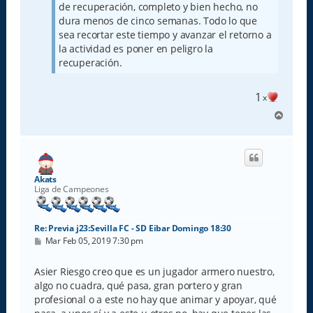
de recuperación, completo y bien hecho, no
dura menos de cinco semanas. Todo lo que
sea recortar este tiempo y avanzar el retorno a
la actividad es poner en peligro la
recuperación.
1
x
A
r
r
i
b
a
Akats
Liga de Campeones
Re: Previa j23:Sevilla FC - SD Eibar Domingo 18:30
M
Mar Feb 05, 2019 7:30 pm
e
n
s
Asier Riesgo creo que es un jugador armero nuestro,
a
algo no cuadra, qué pasa, gran portero y gran
j
e
profesional o a este no hay que animar y apoyar, qué