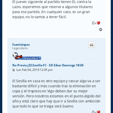
El jueves siguiente al partido tienen EL contra la
Lazio, esperemos que reserve a algunos titulares
para ese partido. En cualquier caso, es un gran
equipo, no lo vamos a tener fácil.
0
x
A
r
r
i
fuenlalopez
b
Legendario
a
Re: Previa j23:Sevilla FC - SD Eibar Domingo 18:30
M
Lun Feb 04, 2019 12:05 pm
e
n
s
El Sevilla en casa es otro equipo y rascar algo va a ser
a
bastante dificil y más cuando tras la elminación en
j
e
copa y el tropiezo en Vigo deben dar su mejor
versión. Pero nosotros estamos en el punto álgido del
año y está claro que hay que ir a Sevilla con ambición
que todo lo que se traiga será bueno.
0
x