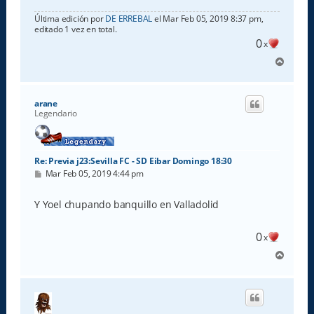
Última edición por
DE ERREBAL
el Mar Feb 05, 2019 8:37 pm,
editado 1 vez en total.
0
x
A
r
r
i
arane
b
Legendario
a
Re: Previa j23:Sevilla FC - SD Eibar Domingo 18:30
M
Mar Feb 05, 2019 4:44 pm
e
n
s
Y Yoel chupando banquillo en Valladolid
a
j
e
0
x
A
r
r
i
b