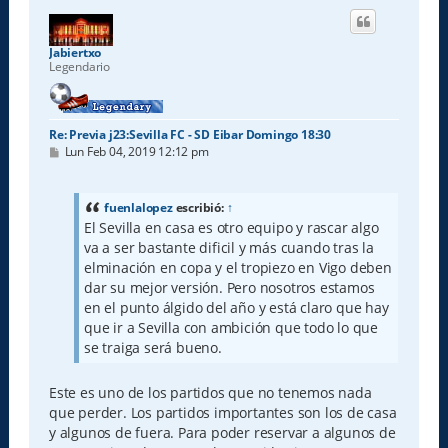
i
b
a
Jabiertxo
Legendario
Re: Previa j23:Sevilla FC - SD Eibar Domingo 18:30
M
Lun Feb 04, 2019 12:12 pm
e
n
s
a
fuenlalopez
escribió:
↑
j
El Sevilla en casa es otro equipo y rascar algo
e
va a ser bastante dificil y más cuando tras la
elminación en copa y el tropiezo en Vigo deben
dar su mejor versión. Pero nosotros estamos
en el punto álgido del año y está claro que hay
que ir a Sevilla con ambición que todo lo que
se traiga será bueno.
Este es uno de los partidos que no tenemos nada
que perder. Los partidos importantes son los de casa
y algunos de fuera. Para poder reservar a algunos de