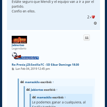
Estáte seguro que Mendi y el equipo van a ir a por el
partido.
Confío en ellos.
2
x
A
r
r
i
b
a
Jabiertxo
Legendario
Re: Previa j23:Sevilla FC - SD Eibar Domingo 18:30
M
Lun Feb 04, 2019 12:45 pm
e
n
s
a
marraskilo
escribió:
↑
j
e
Jabiertxo
escribió:
↑
marraskilo
escribió:
↑
Le podemos ganar a cualquiera, al
Sevilla también.