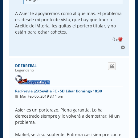
A Asier le apoyaremos como al que más. El problema
es, desde mi punto de vista, que hay que traer a
Areitio del Vitoria, les quitas el portero titular, y no
están para echar cohetes.
0
x
A
r
r
i
DE ERREBAL
b
Legendario
a
Re: Previa j23:Sevilla FC - SD Eibar Domingo 18:30
M
Mar Feb 05, 2019 8:11 pm
e
n
s
Asier es un porterazo. Plena garantía. Lo ha
a
demostrado siempre y lo volverá a demostrar. Ni un
j
e
problema.
Markel, será su suplente. Entrena casi siempre con el