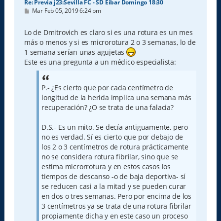
Re: Previa j23:Sevilla FC - SD Eibar Domingo 18:30
M
Mar Feb 05, 2019 6:24 pm
e
n
s
Lo de Dmitrovich es claro si es una rotura es un mes
a
más o menos y si es microrotura 2 o 3 semanas, lo de
j
e
1 semana serían unas agujetas
Este es una pregunta a un médico especialista:
P.- ¿Es cierto que por cada centímetro de
longitud de la herida implica una semana más
recuperación? ¿O se trata de una falacia?
D.S.- Es un mito. Se decía antiguamente, pero
no es verdad. Sí es cierto que por debajo de
los 2 o 3 centímetros de rotura prácticamente
no se considera rotura fibrilar, sino que se
estima microrrotura y en estos casos los
tiempos de descanso -o de baja deportiva- sí
se reducen casi a la mitad y se pueden curar
en dos o tres semanas. Pero por encima de los
3 centímetros ya se trata de una rotura fibrilar
propiamente dicha y en este caso un proceso