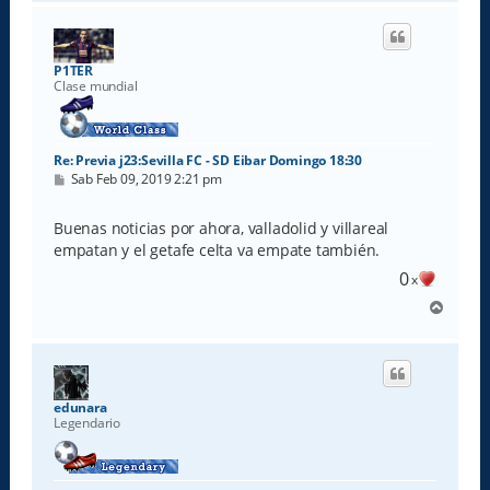
r
i
b
a
P1TER
Clase mundial
Re: Previa j23:Sevilla FC - SD Eibar Domingo 18:30
M
Sab Feb 09, 2019 2:21 pm
e
n
s
Buenas noticias por ahora, valladolid y villareal
a
empatan y el getafe celta va empate también.
j
e
0
x
A
r
r
i
b
a
edunara
Legendario