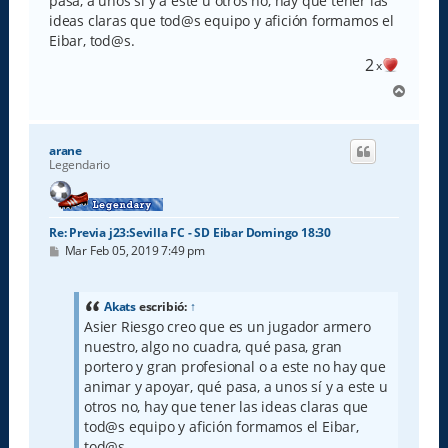
pasa, a unos sí y a este u otros no, hay que tener las
ideas claras que tod@s equipo y afición formamos el
Eibar, tod@s.
2
x
A
r
r
i
arane
b
Legendario
a
Re: Previa j23:Sevilla FC - SD Eibar Domingo 18:30
M
Mar Feb 05, 2019 7:49 pm
e
n
s
a
Akats
escribió:
↑
j
Asier Riesgo creo que es un jugador armero
e
nuestro, algo no cuadra, qué pasa, gran
portero y gran profesional o a este no hay que
animar y apoyar, qué pasa, a unos sí y a este u
otros no, hay que tener las ideas claras que
tod@s equipo y afición formamos el Eibar,
tod@s.