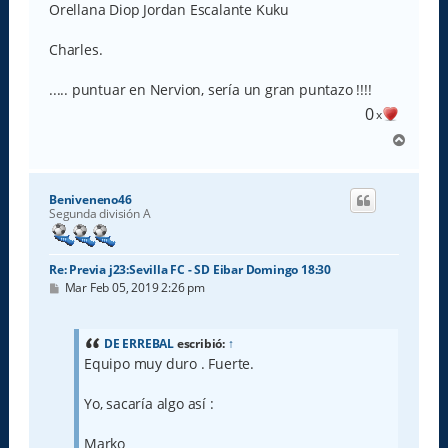
Orellana Diop Jordan Escalante Kuku
Charles.
..... puntuar en Nervion, sería un gran puntazo !!!!
0
x
A
r
r
i
Beniveneno46
b
Segunda división A
a
Re: Previa j23:Sevilla FC - SD Eibar Domingo 18:30
M
Mar Feb 05, 2019 2:26 pm
e
n
s
a
DE ERREBAL
escribió:
↑
j
Equipo muy duro . Fuerte.
e
Yo, sacaría algo así :
Marko