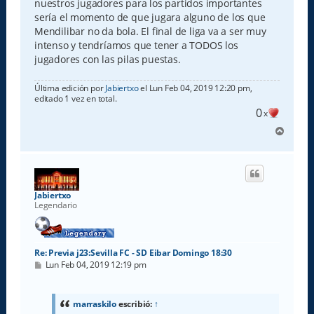
nuestros jugadores para los partidos importantes
sería el momento de que jugara alguno de los que
Mendilibar no da bola. El final de liga va a ser muy
intenso y tendríamos que tener a TODOS los
jugadores con las pilas puestas.
Última edición por
Jabiertxo
el Lun Feb 04, 2019 12:20 pm,
editado 1 vez en total.
0
x
A
r
r
i
b
a
Jabiertxo
Legendario
Re: Previa j23:Sevilla FC - SD Eibar Domingo 18:30
M
Lun Feb 04, 2019 12:19 pm
e
n
s
a
marraskilo
escribió:
↑
j