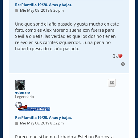
Re: Plantilla 19/20. Altas y bajas.
M
Mié May 08, 2019 8:26 pm
e
n
s
Uno que sonó el año pasado y gusta mucho en este
a
foro, como es Alex Moreno suena con fuerza para
j
e
Sevilla o Betis, las verdad es que los dos no tienen
relevo en sus carriles izquierdos... una pena no
haberlo pescado el año pasado.
0
x
A
r
r
i
b
a
edunara
Legendario
Re: Plantilla 19/20. Altas y bajas.
M
Mié May 08, 2019 8:32 pm
e
n
s
Parece que sí hemos fichado a Esteban Burgos, a