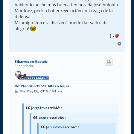
habiendo hecho muy buena temporada José Antonio
Martínez, podría haber revolución en la zaga de la
defensa...
Mi amigo "tercera división" puede dar saltos de
alegría!
1
x
A
r
r
i
Eibarres en Gasteiz
b
Legendario
a
Re: Plantilla 19/20. Altas y bajas.
M
Mié May 08, 2019 7:40 pm
e
n
s
a
jorgefm
escribió:
↑
j
e
arane
escribió:
↑
Jabiertxo
escribió:
↑