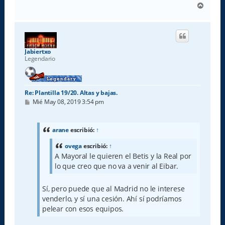
A
r
r
i
b
a
Jabiertxo
Legendario
Re: Plantilla 19/20. Altas y bajas.
M
Mié May 08, 2019 3:54 pm
e
n
s
a
arane
escribió:
↑
j
e
ovega
escribió:
↑
A Mayoral le quieren el Betis y la Real por
lo que creo que no va a venir al Eibar.
Sí, pero puede que al Madrid no le interese
venderlo, y sí una cesión. Ahí sí podríamos
pelear con esos equipos.