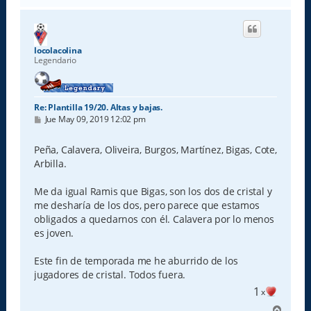
r
i
b
a
locolacolina
Legendario
Re: Plantilla 19/20. Altas y bajas.
M
Jue May 09, 2019 12:02 pm
e
n
s
Peña, Calavera, Oliveira, Burgos, Martínez, Bigas, Cote,
a
Arbilla.
j
e
Me da igual Ramis que Bigas, son los dos de cristal y
me desharía de los dos, pero parece que estamos
obligados a quedarnos con él. Calavera por lo menos
es joven.
Este fin de temporada me he aburrido de los
jugadores de cristal. Todos fuera.
1
x
A