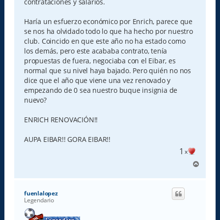
contrataciones y salarios.
Haría un esfuerzo económico por Enrich, parece que
se nos ha olvidado todo lo que ha hecho por nuestro
club. Coincido en que este año no ha estado como
los demás, pero este acababa contrato, tenía
propuestas de fuera, negociaba con el Eibar, es
normal que su nivel haya bajado. Pero quién no nos
dice que el año que viene una vez renovado y
empezando de 0 sea nuestro buque insignia de
nuevo?
ENRICH RENOVACIÓN!!
AUPA EIBAR!! GORA EIBAR!!
1
x
A
r
r
i
fuenlalopez
b
Legendario
a