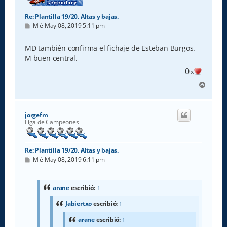
Re: Plantilla 19/20. Altas y bajas.
M
Mié May 08, 2019 5:11 pm
e
n
s
MD también confirma el fichaje de Esteban Burgos.
a
M buen central.
j
e
0
x
A
r
r
i
jorgefm
b
Liga de Campeones
a
Re: Plantilla 19/20. Altas y bajas.
M
Mié May 08, 2019 6:11 pm
e
n
s
a
arane
escribió:
↑
j
e
Jabiertxo
escribió:
↑
arane
escribió:
↑