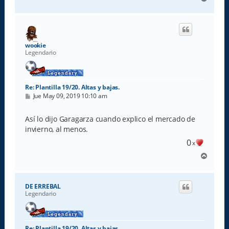
r
r
i
b
a
wookie
Legendario
Re: Plantilla 19/20. Altas y bajas.
M
Jue May 09, 2019 10:10 am
e
n
s
Así lo dijo Garagarza cuando explico el mercado de
a
invierno, al menos.
j
e
0
x
A
r
r
i
DE ERREBAL
b
Legendario
a
Re: Plantilla 19/20. Altas y bajas.