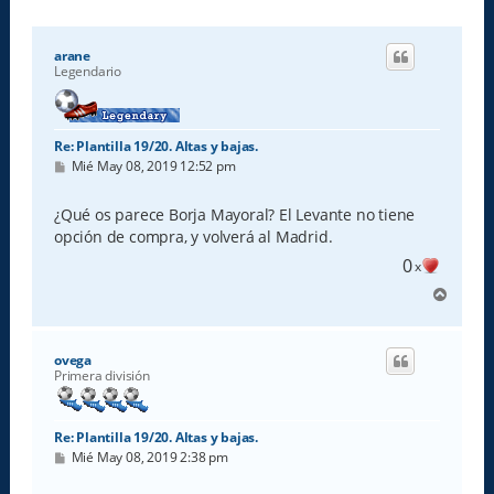
arane
Legendario
Re: Plantilla 19/20. Altas y bajas.
M
Mié May 08, 2019 12:52 pm
e
n
s
¿Qué os parece Borja Mayoral? El Levante no tiene
a
opción de compra, y volverá al Madrid.
j
e
0
x
A
r
r
i
ovega
b
Primera división
a
Re: Plantilla 19/20. Altas y bajas.
M
Mié May 08, 2019 2:38 pm
e
n