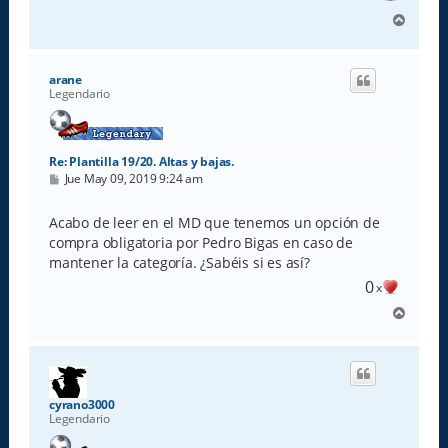
A
r
r
i
arane
b
Legendario
a
Re: Plantilla 19/20. Altas y bajas.
M
Jue May 09, 2019 9:24 am
e
n
s
Acabo de leer en el MD que tenemos un opción de
a
compra obligatoria por Pedro Bigas en caso de
j
e
mantener la categoría. ¿Sabéis si es así?
0
x
A
r
r
i
b
a
cyrano3000
Legendario