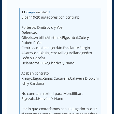
e
n
s
a
ovega
escribió:
↑
j
Eibar 19/20 jugadores con contrato
e
Porteros: Dmitrovic y Yoel
Defensas:
Oliveira,Arbilla,Martínez,Elgezabal,Cote y
Rubén Peña
Centrocampistas: Jordán,Escalante,Sergio
Álvarez,de Blasis,Pere Milla,Orellana,Pedro
León y Hervías
Delanteros: Kike,Charles y Nano
Acaban contrato:
Riesgo,Bigas,Ramis,Cucurella,Calavera,Diop,Enr
ich y Cardona
No cuentan a priori para Mendilibar:
Elgezabal,Hervías Y Nano
Por lo que contaríamos con 16 jugadores o 17
si contamos con Burgos por lo que se tendrán