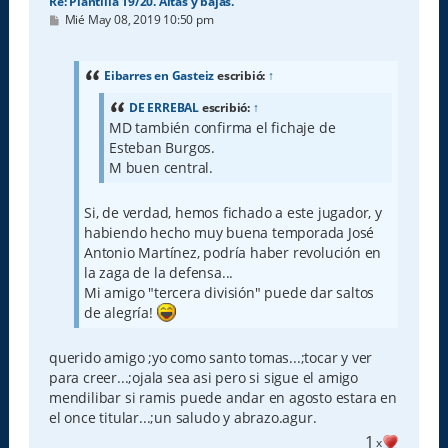
Re: Plantilla 19/20. Altas y bajas.
M
Mié May 08, 2019 10:50 pm
e
n
s
a
Eibarres en Gasteiz
escribió:
↑
j
e
DE ERREBAL
escribió:
↑
MD también confirma el fichaje de
Esteban Burgos.
M buen central.
Si, de verdad, hemos fichado a este jugador, y
habiendo hecho muy buena temporada José
Antonio Martínez, podría haber revolución en
la zaga de la defensa...
Mi amigo "tercera división" puede dar saltos
de alegría!
querido amigo ;yo como santo tomas...;tocar y ver
para creer...;ojala sea asi pero si sigue el amigo
mendilibar si ramis puede andar en agosto estara en
el once titular...;un saludo y abrazo.agur.
1
x