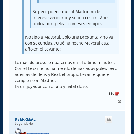
Sí, pero puede que al Madrid no le
interese venderlo, y sí una cesión. Ahí sí
podríamos pelear con esos equipos.
No sigo a Mayoral. Solo una pregunta y no va
con segundas, ¿Qué ha hecho Mayoral esta
año en el Levante?
Lo más doloroso, empatarnos en el último minuto...
Con el Levante no ha metido demasiados goles, pero
además de Betis y Real, el propio Levante quiere
comprarlo al Madrid.
Es un jugador con olfato y habilidoso.
0
x
A
r
r
i
DE ERREBAL
b
Legendario
a