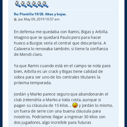
Re: Plantilla 19/20. Altas y bajas.
M
Jue May 09, 2019 10:57 am
e
n
s
En defensa me quedaba con Ramis, Bigas y Arbilla.
a
Imagino que se quedará Paulo pero para hacer
j
e
hueco a Burgos sería el central que descartaría. A
Calavera lo renovaba también, si tiene la confianza
de Mendi claro.
Ya que Ramis cuando está en el campo se nota para
bien, Arbilla es un crack y Bigas tiene calidad de
sobra para ser uno de los centrales titulares la
próxima temporada.
Jordán y Marko parece seguro que abandonarán el
club (retendría a Marko a toda costa, aunque si
pagan su cláusula de 15 kilos...
y Jordán lo mismo,
un fuera de serie con una buena cláusula para
nosotros. Podríamos llegar a ingresar 30 kilos con
dos jugadores, algo increíble para futuras