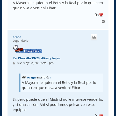
s
A Mayoral le quieren el Betis y la Real por lo que creo
a
que no va a venir al Eibar.
j
e
0
x
A
r
r
i
arane
b
Legendario
a
Re: Plantilla 19/20. Altas y bajas.
M
Mié May 08, 2019 2:52 pm
e
n
s
a
ovega
escribió:
↑
j
A Mayoral le quieren el Betis y la Real por lo
e
que creo que no va a venir al Eibar.
Sí, pero puede que al Madrid no le interese venderlo,
y sí una cesión. Ahí sí podríamos pelear con esos
equipos.
0