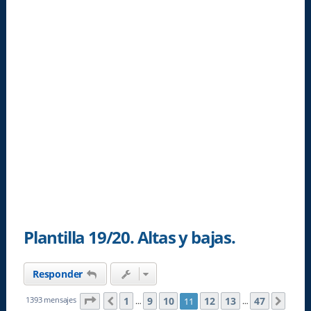
Plantilla 19/20. Altas y bajas.
Responder
Página
11
de
47
1
9
10
12
13
47
1393 mensajes
11
Anterior
Sigu
…
…