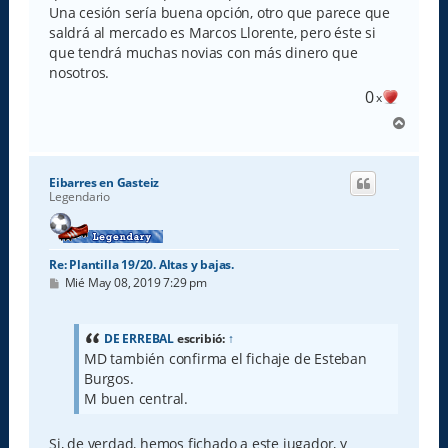
Una cesión sería buena opción, otro que parece que
saldrá al mercado es Marcos Llorente, pero éste si
que tendrá muchas novias con más dinero que
nosotros.
0
x
A
r
r
i
Eibarres en Gasteiz
b
Legendario
a
Re: Plantilla 19/20. Altas y bajas.
M
Mié May 08, 2019 7:29 pm
e
n
s
a
DE ERREBAL
escribió:
↑
j
MD también confirma el fichaje de Esteban
e
Burgos.
M buen central.
Si, de verdad, hemos fichado a este jugador, y