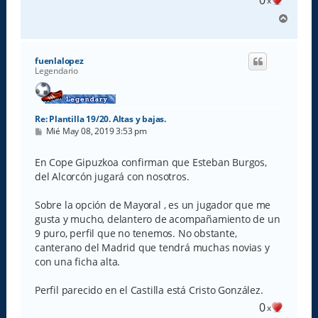
x
A
r
r
i
fuenlalopez
b
Legendario
a
Re: Plantilla 19/20. Altas y bajas.
M
Mié May 08, 2019 3:53 pm
e
n
s
En Cope Gipuzkoa confirman que Esteban Burgos,
a
del Alcorcón jugará con nosotros.
j
e
Sobre la opción de Mayoral , es un jugador que me
gusta y mucho, delantero de acompañamiento de un
9 puro, perfil que no tenemos. No obstante,
canterano del Madrid que tendrá muchas novias y
con una ficha alta.
Perfil parecido en el Castilla está Cristo González.
0
x