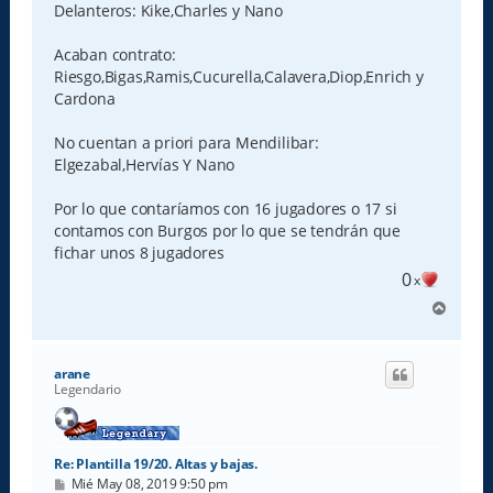
Delanteros: Kike,Charles y Nano
Acaban contrato:
Riesgo,Bigas,Ramis,Cucurella,Calavera,Diop,Enrich y
Cardona
No cuentan a priori para Mendilibar:
Elgezabal,Hervías Y Nano
Por lo que contaríamos con 16 jugadores o 17 si
contamos con Burgos por lo que se tendrán que
fichar unos 8 jugadores
0
x
A
r
r
i
arane
b
Legendario
a
Re: Plantilla 19/20. Altas y bajas.
M
Mié May 08, 2019 9:50 pm