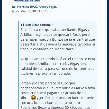
Re: Plantilla 19/20. Altas y bajas.
M
Jue May 09, 2019 11:07 am
e
n
s
a
Beti Eibar
escribió:
↑
j
En defensa me quedaba con Ramis, Bigas y
e
Arbilla. Imagino que se quedará Paulo pero
para hacer hueco a Burgos sería el central que
descartaría. A Calavera lo renovaba también, si
tiene la confianza de Mendi claro.
Ya que Ramis cuando está en el campo se nota
para bien, Arbilla es un crack y Bigas tiene
calidad de sobra para ser uno de los centrales
titulares la próxima temporada.
Jordán y Marko parece seguro que
abandonarán el club (retendría a Marko a toda
costa, aunque si pagan su cláusula de 15
kilos...
y Jordán lo mismo, un fuera de serie
con una buena cláusula para nosotros.
Podríamos llegar a ingresar 30 kilos con dos