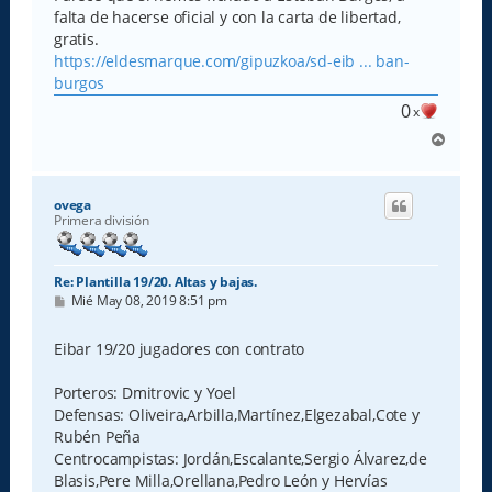
a
falta de hacerse oficial y con la carta de libertad,
j
e
gratis.
https://eldesmarque.com/gipuzkoa/sd-eib ... ban-
burgos
0
x
A
r
r
i
ovega
b
Primera división
a
Re: Plantilla 19/20. Altas y bajas.
M
Mié May 08, 2019 8:51 pm
e
n
s
Eibar 19/20 jugadores con contrato
a
j
e
Porteros: Dmitrovic y Yoel
Defensas: Oliveira,Arbilla,Martínez,Elgezabal,Cote y
Rubén Peña
Centrocampistas: Jordán,Escalante,Sergio Álvarez,de
Blasis,Pere Milla,Orellana,Pedro León y Hervías