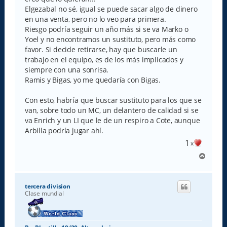
Elgezabal no sé, igual se puede sacar algo de dinero
en una venta, pero no lo veo para primera.
Riesgo podría seguir un año más si se va Marko o
Yoel y no encontramos un sustituto, pero más como
favor. Si decide retirarse, hay que buscarle un
trabajo en el equipo, es de los más implicados y
siempre con una sonrisa.
Ramis y Bigas, yo me quedaría con Bigas.
Con esto, habría que buscar sustituto para los que se
van, sobre todo un MC, un delantero de calidad si se
va Enrich y un LI que le de un respiro a Cote, aunque
Arbilla podría jugar ahí.
1
x
A
r
r
i
tercera division
b
Clase mundial
a