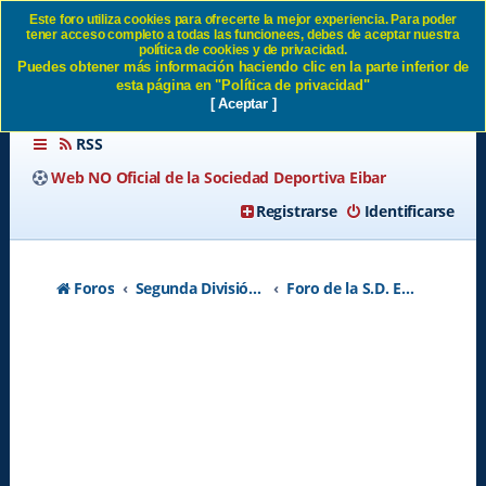
Este foro utiliza cookies para ofrecerte la mejor experiencia. Para poder
tener acceso completo a todas las funcionees, debes de aceptar nuestra
Plantilla 19/20. Altas y bajas. -
política de cookies y de privacidad.
Puedes obtener más información haciendo clic en la parte inferior de
Página 11 SD Eibar
esta página en "Política de privacidad"
[ Aceptar ]
RSS
Web NO Oficial de la Sociedad Deportiva Eibar
Registrarse
Identificarse
Foros
Segunda División A - Temporada 2026-2027
Foro de la S.D. Eibar