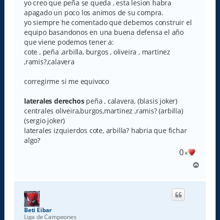
e
yo creo que peña se queda , esta lesion habra
apagado un poco los animos de su compra.
yo siempre he comentado que debemos construir el
equipo basandonos en una buena defensa el año
que viene podemos tener a:
cote , peña ,arbilla, burgos , oliveira , martinez
,ramis?,calavera
corregirme si me equivoco
laterales derechos
peña , calavera, (blasis joker)
centrales oliveira,burgos,martinez ,ramis? (arbilla)
(sergio joker)
laterales izquierdos cote, arbilla? habria que fichar
algo?
0
x
A
r
r
i
b
a
Beti Eibar
Liga de Campeones