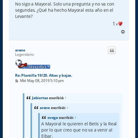
No sigo a Mayoral. Solo una pregunta y no va con
segundas, ¿Qué ha hecho Mayoral esta año en el
Levante?
1
x
A
r
r
i
arane
b
Legendario
a
Re: Plantilla 19/20. Altas y bajas.
M
Mié May 08, 2019 5:10 pm
e
n
s
a
Jabiertxo
escribió:
↑
j
e
arane
escribió:
↑
ovega
escribió:
↑
A Mayoral le quieren el Betis y la Real
por lo que creo que no va a venir al
Eibar.