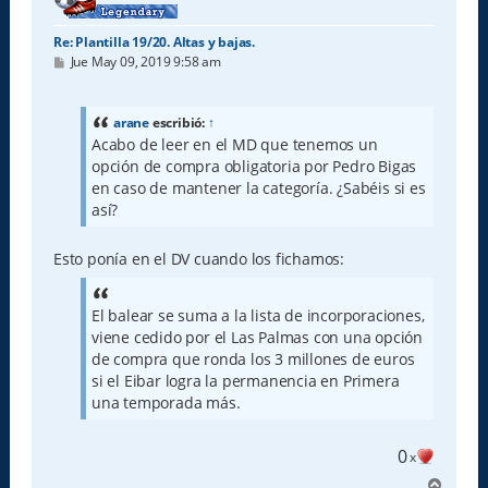
Re: Plantilla 19/20. Altas y bajas.
M
Jue May 09, 2019 9:58 am
e
n
s
a
arane
escribió:
↑
j
Acabo de leer en el MD que tenemos un
e
opción de compra obligatoria por Pedro Bigas
en caso de mantener la categoría. ¿Sabéis si es
así?
Esto ponía en el DV cuando los fichamos:
El balear se suma a la lista de incorporaciones,
viene cedido por el Las Palmas con una opción
de compra que ronda los 3 millones de euros
si el Eibar logra la permanencia en Primera
una temporada más.
0
x
A