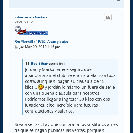
r
r
i
Eibarres en Gasteiz
b
Legendario
a
Re: Plantilla 19/20. Altas y bajas.
M
Jue May 09, 2019 1:16 pm
e
n
s
a
Beti Eibar
escribió:
↑
j
Jordán y Marko parece seguro que
e
abandonarán el club (retendría a Marko a toda
costa, aunque si pagan su cláusula de 15
kilos...
y Jordán lo mismo, un fuera de serie
con una buena cláusula para nosotros.
Podríamos llegar a ingresar 30 kilos con dos
jugadores, algo increíble para futuras
contrataciones y salarios.
Si va a ser así, hay que comprar a los sustitutos antes
de que se hagan públicas las ventas, porque si