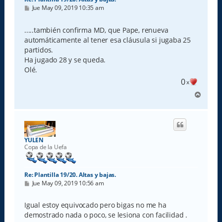
M
Jue May 09, 2019 10:35 am
e
n
s
.....también confirma MD, que Pape, renueva
a
automáticamente al tener esa cláusula si jugaba 25
j
e
partidos.
Ha jugado 28 y se queda.
Olé.
0
x
A
r
r
i
b
a
YULEN
Copa de la Uefa
Re: Plantilla 19/20. Altas y bajas.
M
Jue May 09, 2019 10:56 am
e
n
s
Igual estoy equivocado pero bigas no me ha
a
demostrado nada o poco, se lesiona con facilidad .
j