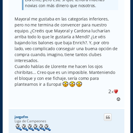
novias con más dinero que nosotros.
Mayoral me gustaba en las categorías inferiores,
pero no me termina de convencer para nuestro
equipo. ¿Creéis que Mayoral y Cardona lucharían
arriba todo lo que le gustaría a Mendi? ¿Le véis
bajando los balones que baja Enrich?. Y, por otro
lado, veo complicado conseguir una buena opción de
compra cuando, imagino, tiene tantos clubes
interesados.
Cuando hablas de Llorente me hacen los ojos
chiribitas... Creo que es un imposible. Manteniendo
el bloque y con ese fichaje, sería como para
plantearnos ir a Europa!
2
x
A
r
r
i
jorgefm
b
Liga de Campeones
a