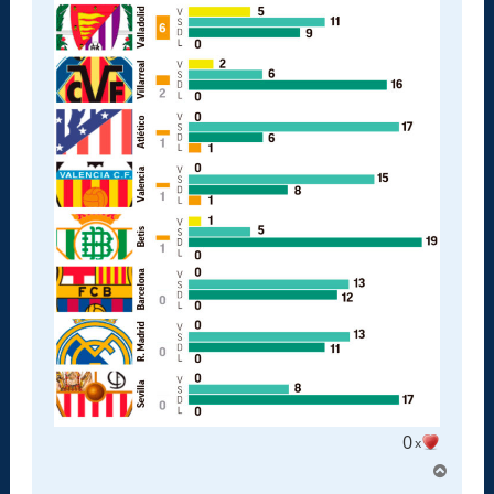
0
x
A
r