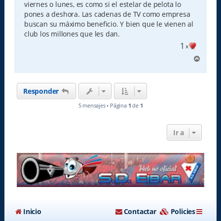
viernes o lunes, es como si el estelar de pelota lo
j
e
pones a deshora. Las cadenas de TV como empresa
buscan su máximo beneficio. Y bien que le vienen al
club los millones que les dan.
1
x
A
r
r
i
Responder
b
a
5 mensajes • Página
1
de
1
Ir a
Inicio
Contactar
Policies