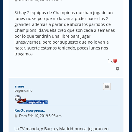
e
n
s
Si hay 2 equipos de Champions que han jugado un
a
lunes no se porque no lo van a poder hacer los 2
j
e
grandes, ademas a partir de ahora los partidos de
Champions ida/vuelta creo que son cada 2 semanas
por lo que tendrán una libre para jugar
lunes/viernes, pero por supuesto que no lo van a
hacer, suerte estamos teniendo, pocos lunes nos
tragamos.
1
x
A
r
r
i
arane
b
Legendario
a
Re: Que sorpresa...
M
Dom Feb 10, 2019 8:03 am
e
n
s
La TV manda, y Barça y Madrid nunca jugarán en
a