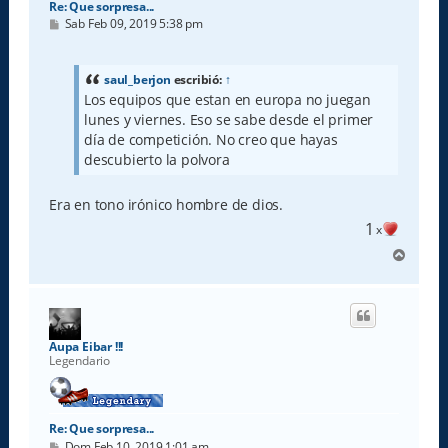
Re: Que sorpresa...
M
Sab Feb 09, 2019 5:38 pm
e
n
s
a
saul_berjon
escribió:
↑
j
Los equipos que estan en europa no juegan
e
lunes y viernes. Eso se sabe desde el primer
día de competición. No creo que hayas
descubierto la polvora
Era en tono irónico hombre de dios.
1
x
A
r
r
i
b
a
Aupa Eibar !!!
Legendario
Re: Que sorpresa...
M
Dom Feb 10, 2019 1:01 am