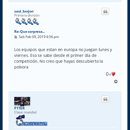
r
i
saul_berjon
b
Primera división
a
Re: Que sorpresa...
M
Sab Feb 09, 2019 4:56 pm
e
n
s
Los equipos que estan en europa no juegan lunes y
a
viernes. Eso se sabe desde el primer día de
j
e
competición. No creo que hayas descubierto la
polvora
0
x
A
r
r
i
b
a
P1TER
Clase mundial