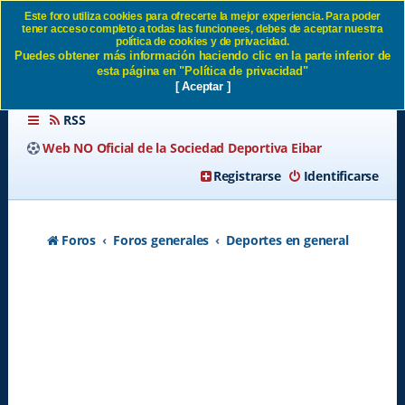
Este foro utiliza cookies para ofrecerte la mejor experiencia. Para poder
tener acceso completo a todas las funcionees, debes de aceptar nuestra
Que sorpresa... SD Eibar
política de cookies y de privacidad.
Puedes obtener más información haciendo clic en la parte inferior de
esta página en "Política de privacidad"
[ Aceptar ]
RSS
Web NO Oficial de la Sociedad Deportiva Eibar
Registrarse
Identificarse
Foros
Foros generales
Deportes en general