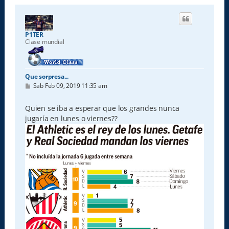
P1TER
Clase mundial
Que sorpresa...
M
Sab Feb 09, 2019 11:35 am
e
n
s
Quien se iba a esperar que los grandes nunca
a
jugaría en lunes o viernes??
j
e