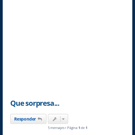
Que sorpresa...
Responder
5 mensajes • Página
1
de
1