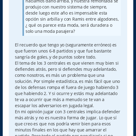
hacíamos daño arriba, y nuestra remontada se
produjo con nuestro sistema de siempre,
desde luego este año es impensable esta
opción sin arbilla y con Ramis entre algodones,
¿ qué os parece esta moda, será duradera o
solo una moda pasajera?
El recuerdo que tengo yo (seguramente erróneo) es
que fueron unos 6-8 partidos y que fue bastante
sangría de goles, y de puntos sobre todo.
El tema de los 3 centrales es que vienen muy bien si
defiendes atrás, pero si defiendes muy adelantado,
como nosotros, es más un problema que una
solución. Por simple estadística, es más fácil que uno
de los defensas rompa el fuera de juego habiendo 3
que habiendo 2. Y si ocurre y estás muy adelantado
te va a ocurrir que más a menudo se te van a
escapar los adversarios en jugada legal.
En mi opinión jugar con 3 centrales implica defender
más atrás y no es nuestra forma de jugar. Lo que sí
que creo es que nos podría venir bien para esos
minutos finales en los que hay que amarrar el
partido. Pero todo el partido nos penalizaría si no