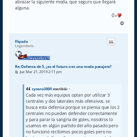
abrazar la siguiente moda, que seguro que llegará
alguna.
0
x
A
r
r
i
flipado
b
Legendario
a
Re: Defensa de 5, ¿es el futuro o es una moda pasajera?
M
Jue Mar 21, 2019 2:11 pm
e
n
s
a
cyrano3000
escribió:
↑
j
Cada vez más equipos optan por utilizar 3
e
centrales y dos laterales más ofensivos, se
busca esta defensa porque se piensa que los 2
centrales no pueden defender correctamente
y para parar la sangría de goles, nosotros lo
usamos en algún partido del año pasado pero
no funcionó recibimos pocos goles pero no