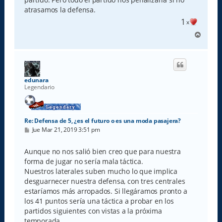
atrasamos la defensa.
1
x
A
r
r
i
b
a
edunara
Legendario
Re: Defensa de 5, ¿es el futuro o es una moda pasajera?
M
Jue Mar 21, 2019 3:51 pm
e
n
s
Aunque no nos salió bien creo que para nuestra
a
forma de jugar no sería mala táctica.
j
e
Nuestros laterales suben mucho lo que implica
desguarnecer nuestra defensa, con tres centrales
estaríamos más arropados. Si llegáramos pronto a
los 41 puntos sería una táctica a probar en los
partidos siguientes con vistas a la próxima
temporada.