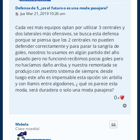
Defensa de 5, ¿es el futuro o es una moda pasajera?
M
Jue Mar 21, 2019 10:26 am
e
n
s
Cada vez más equipos optan por utilizar 3 centrales y
a
dos laterales más ofensivos, se busca esta defensa
j
e
porque se piensa que los 2 centrales no pueden
defender correctamente y para parar la sangría de
goles, nosotros lo usamos en algún partido del año
pasado pero no funcionó recibimos pocos goles pero
no hacíamos daño arriba, y nuestra remontada se
produjo con nuestro sistema de siempre, desde
luego este año es impensable esta opción sin arbilla
y con Ramis entre algodones, ¿ qué os parece esta
moda, será duradera o solo una moda pasajera?
0
x
A
r
r
i
Mekola
b
Clase mundial
a