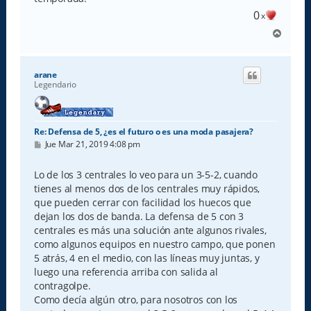
0
x
A
r
r
i
arane
b
Legendario
a
Re: Defensa de 5, ¿es el futuro o es una moda pasajera?
M
Jue Mar 21, 2019 4:08 pm
e
n
s
Lo de los 3 centrales lo veo para un 3-5-2, cuando
a
tienes al menos dos de los centrales muy rápidos,
j
e
que pueden cerrar con facilidad los huecos que
dejan los dos de banda. La defensa de 5 con 3
centrales es más una solución ante algunos rivales,
como algunos equipos en nuestro campo, que ponen
5 atrás, 4 en el medio, con las líneas muy juntas, y
luego una referencia arriba con salida al
contragolpe.
Como decía algún otro, para nosotros con los