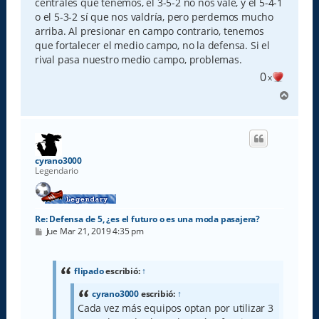
centrales que tenemos, el 3-5-2 no nos vale, y el 5-4-1
o el 5-3-2 sí que nos valdría, pero perdemos mucho
arriba. Al presionar en campo contrario, tenemos
que fortalecer el medio campo, no la defensa. Si el
rival pasa nuestro medio campo, problemas.
0
x
A
r
r
i
b
a
cyrano3000
Legendario
Re: Defensa de 5, ¿es el futuro o es una moda pasajera?
M
Jue Mar 21, 2019 4:35 pm
e
n
s
a
flipado
escribió:
↑
j
e
cyrano3000
escribió:
↑
Cada vez más equipos optan por utilizar 3