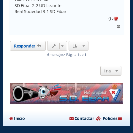
SD Eibar 2-2 UD Levante
Real Sociedad 3-1 SD Eibar
0
x
A
r
r
i
Responder
b
a
6 mensajes • Página
1
de
1
Ir a
Inicio
Contactar
Policies