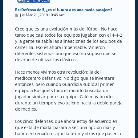
Re: Defensa de 5, ¿es el futuro o es una moda pasajera?
M
Jue Mar 21, 2019 10:46 am
e
n
s
Creo que es una evolución más del fútbol. No hace
a
tanto que casi todos los equipos jugaban con el 4-4-2
j
e
y la gente se sabía las alineaciones de los equipos de
carrerilla. Eso es ahora impensable. Vinieron
diferentes sistemas aunque eso no supuso que se
dejaran de utilizar los clásicos.
Hace menos vivimos otra revolución: la del
mediocentro defensivo. No digo que se inventara
entonces, pero cuando Guardiola subió al primer
equipo a Busquets todo el mundo buscaba un
jugador similar para su equipo. Caló muy hondo
durante un tiempo y evolucionó hacia la doble pareja
de medios.
Los cinco defensas, que ahora estoy de acuerdo en
que está de moda, pasará a ser una opción más y
habrá entrenadores que la usen y otros que pasen a