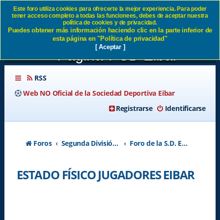
Este foro utiliza cookies para ofrecerte la mejor experiencia. Para poder
tener acceso completo a todas las funcionees, debes de aceptar nuestra
ESTADO FÍSICO
política de cookies y de privacidad.
Puedes obtener más información haciendo clic en la parte inferior de
JUGADORES EIBAR -
esta página en "Política de privacidad"
[ Aceptar ]
Página 7 SD Eibar
RSS
Web NO Oficial de la Sociedad Deportiva Eibar
Registrarse
Identificarse
Foros
Segunda División A - Temporada 2026-2027
Foro de la S.D. Eibar
ESTADO FÍSICO JUGADORES EIBAR