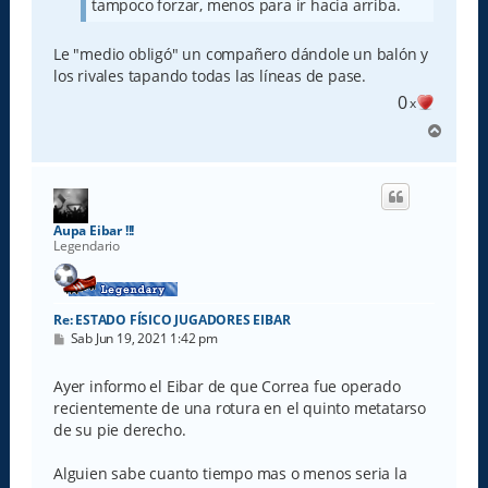
tampoco forzar, menos para ir hacia arriba.
Le "medio obligó" un compañero dándole un balón y
los rivales tapando todas las líneas de pase.
0
x
A
r
r
i
b
a
Aupa Eibar !!!
Legendario
Re: ESTADO FÍSICO JUGADORES EIBAR
M
Sab Jun 19, 2021 1:42 pm
e
n
s
Ayer informo el Eibar de que Correa fue operado
a
recientemente de una rotura en el quinto metatarso
j
e
de su pie derecho.
Alguien sabe cuanto tiempo mas o menos seria la