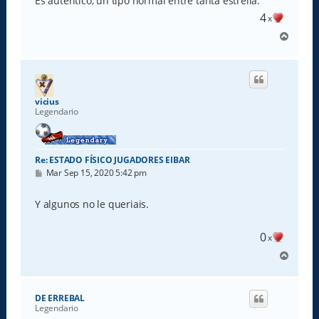
Es auténtico, un tipo normal entre tanta estrella.
4
x
A
r
r
i
b
a
vicius
Legendario
Re: ESTADO FÍSICO JUGADORES EIBAR
M
Mar Sep 15, 2020 5:42 pm
e
n
s
Y algunos no le queriais.
a
j
e
0
x
A
r
r
i
DE ERREBAL
b
Legendario
a