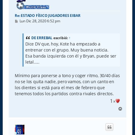
Re: ESTADO FÍSICO JUGADORES EIBAR
M
Lun Dic 28, 2020 6:52 pm
e
n
s
a
DE ERREBAL
escribió:
↑
j
Dice DV que, hoy, Kote ha empezado a
e
entrenar con el grupo. Muy buena noticia.
Esa banda izquierda con él y Bryan, puede ser
letal.....
Mínimo para ponerse a tono y coger ritmo, 30/40 días
no se los quita nadie, pero vamos, con un canto en
los dientes si está para el mes de febrero que
tenemos todos los partidos contra rivales directos.
1
x
A
r
r
i
b
a