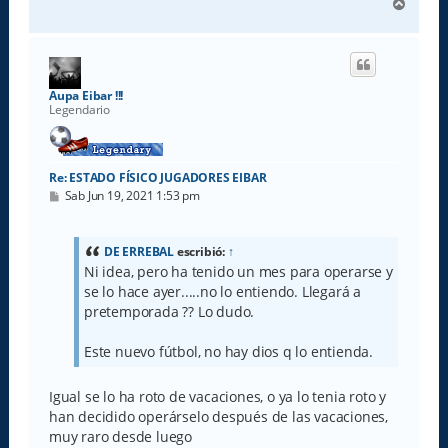
A
r
r
i
b
a
Aupa Eibar !!!
Legendario
Re: ESTADO FÍSICO JUGADORES EIBAR
M
Sab Jun 19, 2021 1:53 pm
e
n
s
a
DE ERREBAL
escribió:
↑
j
Ni idea, pero ha tenido un mes para operarse y
e
se lo hace ayer.....no lo entiendo. Llegará a
pretemporada ?? Lo dudo.
Este nuevo fútbol, no hay dios q lo entienda.
Igual se lo ha roto de vacaciones, o ya lo tenia roto y
han decidido operárselo después de las vacaciones,
muy raro desde luego