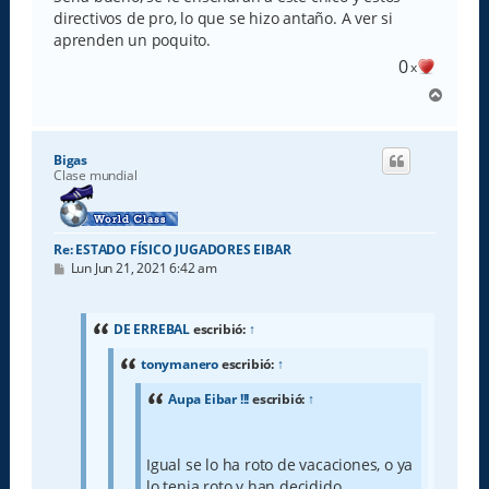
directivos de pro, lo que se hizo antaño. A ver si
aprenden un poquito.
0
x
A
r
r
i
Bigas
b
Clase mundial
a
Re: ESTADO FÍSICO JUGADORES EIBAR
M
Lun Jun 21, 2021 6:42 am
e
n
s
a
DE ERREBAL
escribió:
↑
j
e
tonymanero
escribió:
↑
Aupa Eibar !!!
escribió:
↑
Igual se lo ha roto de vacaciones, o ya
lo tenia roto y han decidido