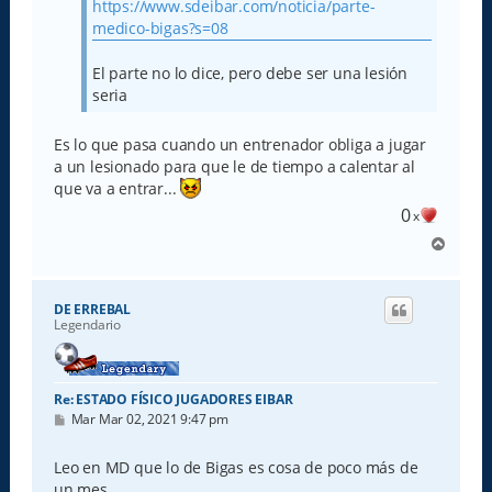
https://www.sdeibar.com/noticia/parte-
medico-bigas?s=08
El parte no lo dice, pero debe ser una lesión
seria
Es lo que pasa cuando un entrenador obliga a jugar
a un lesionado para que le de tiempo a calentar al
que va a entrar...
0
x
A
r
r
i
DE ERREBAL
b
Legendario
a
Re: ESTADO FÍSICO JUGADORES EIBAR
M
Mar Mar 02, 2021 9:47 pm
e
n
s
Leo en MD que lo de Bigas es cosa de poco más de
a
un mes....