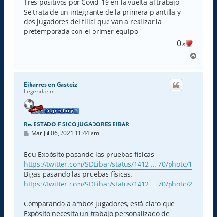
Tres positivos por Covid-19 en la vuelta al trabajo
j
e
Se trata de un integrante de la primera plantilla y
dos jugadores del filial que van a realizar la
pretemporada con el primer equipo
0
x
A
r
r
i
Eibarres en Gasteiz
b
Legendario
a
Re: ESTADO FÍSICO JUGADORES EIBAR
M
Mar Jul 06, 2021 11:44 am
e
n
s
Edu Expósito pasando las pruebas físicas.
a
https://twitter.com/SDEibar/status/1412 ... 70/photo/1
j
e
Bigas pasando las pruebas físicas.
https://twitter.com/SDEibar/status/1412 ... 70/photo/2
Comparando a ambos jugadores, está claro que
Expósito necesita un trabajo personalizado de