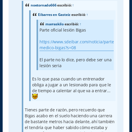
s
a
noetornado666
escribió:
↑
j
e
Eibarres en Gasteiz
escribió:
↑
marraskilo
escribió:
↑
Parte oficial lesión Bigas
https://www.sdeibar.com/noticia/parte-
medico-bigas?s=08
El parte no lo dice, pero debe ser una
lesión seria
Es lo que pasa cuando un entrenador
obliga a jugar a un lesionado para que le
de tiempo a calentar al que va a entrar...
Tienes parte de razón, pero recuerdo que
Bigas acabo en el suelo haciendo una carrera
de bastante metros hacia delante, ahí también
el tendría que haber sabido cómo estaba y