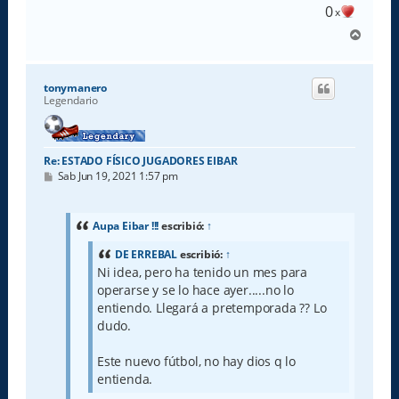
0
x
A
r
r
i
tonymanero
b
Legendario
a
Re: ESTADO FÍSICO JUGADORES EIBAR
M
Sab Jun 19, 2021 1:57 pm
e
n
s
a
Aupa Eibar !!!
escribió:
↑
j
e
DE ERREBAL
escribió:
↑
Ni idea, pero ha tenido un mes para
operarse y se lo hace ayer.....no lo
entiendo. Llegará a pretemporada ?? Lo
dudo.
Este nuevo fútbol, no hay dios q lo
entienda.