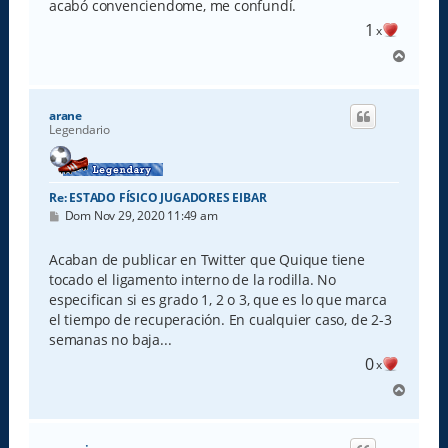
acabó convenciendome, me confundí.
1
x
A
r
r
i
arane
b
Legendario
a
Re: ESTADO FÍSICO JUGADORES EIBAR
M
Dom Nov 29, 2020 11:49 am
e
n
s
Acaban de publicar en Twitter que Quique tiene
a
tocado el ligamento interno de la rodilla. No
j
e
especifican si es grado 1, 2 o 3, que es lo que marca
el tiempo de recuperación. En cualquier caso, de 2-3
semanas no baja...
0
x
A
r
r
i