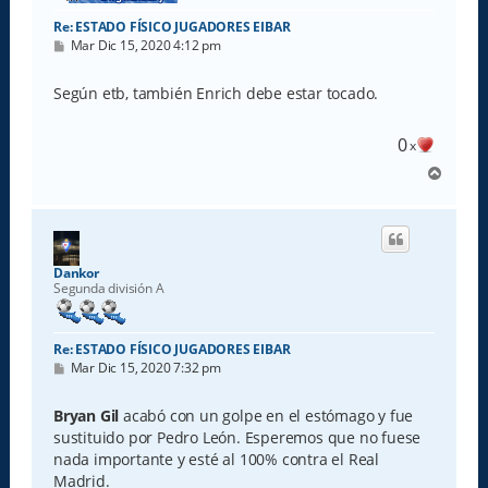
Re: ESTADO FÍSICO JUGADORES EIBAR
M
Mar Dic 15, 2020 4:12 pm
e
n
s
Según etb, también Enrich debe estar tocado.
a
j
e
0
x
A
r
r
i
b
a
Dankor
Segunda división A
Re: ESTADO FÍSICO JUGADORES EIBAR
M
Mar Dic 15, 2020 7:32 pm
e
n
s
Bryan Gil
acabó con un golpe en el estómago y fue
a
sustituido por Pedro León. Esperemos que no fuese
j
e
nada importante y esté al 100% contra el Real
Madrid.