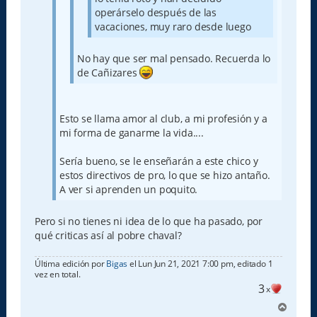
operárselo después de las
vacaciones, muy raro desde luego
No hay que ser mal pensado. Recuerda lo
de Cañizares
Esto se llama amor al club, a mi profesión y a
mi forma de ganarme la vida....
Sería bueno, se le enseñarán a este chico y
estos directivos de pro, lo que se hizo antaño.
A ver si aprenden un poquito.
Pero si no tienes ni idea de lo que ha pasado, por
qué criticas así al pobre chaval?
Última edición por
Bigas
el Lun Jun 21, 2021 7:00 pm, editado 1
vez en total.
3
x
A