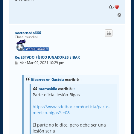
j
e
0
x
A
r
r
i
noetornado666
b
Clase mundial
a
Re: ESTADO FÍSICO JUGADORES EIBAR
M
Mar Mar 02, 2021 10:29 pm
e
n
s
a
Eibarres en Gasteiz
escribió:
↑
j
e
marraskilo
escribió:
↑
Parte oficial lesión Bigas
https://www.sdeibar.com/noticia/parte-
medico-bigas?s=08
El parte no lo dice, pero debe ser una
lesión seria