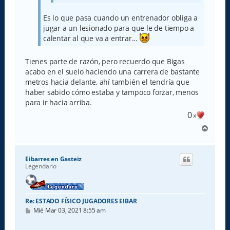
Es lo que pasa cuando un entrenador obliga a
jugar a un lesionado para que le de tiempo a
calentar al que va a entrar...
Tienes parte de razón, pero recuerdo que Bigas
acabo en el suelo haciendo una carrera de bastante
metros hacia delante, ahí también el tendría que
haber sabido cómo estaba y tampoco forzar, menos
para ir hacia arriba.
0
x
A
r
r
i
Eibarres en Gasteiz
b
Legendario
a
Re: ESTADO FÍSICO JUGADORES EIBAR
M
Mié Mar 03, 2021 8:55 am
e
n