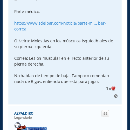
e
n
s
Parte médico:
a
j
e
https://www.sdeibar.com/noticia/parte-m ... ber-
correa
Oliveira: Molestias en los músculos isquiotibiales de
su pierna izquierda.
Correa: Lesión muscular en el recto anterior de su
pierna derecha.
No hablan de tiempo de baja. Tampoco comentan
nada de Bigas, entiendo que está para jugar.
1
x
A
r
r
i
AZPALDIKO
b
Legendario
a