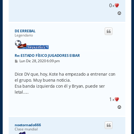
0
x
A
r
r
i
DE ERREBAL
b
Legendario
a
Re: ESTADO FÍSICO JUGADORES EIBAR
M
Lun Dic 28, 2020 6:09 pm
e
n
s
Dice DV que, hoy, Kote ha empezado a entrenar con
a
el grupo. Muy buena noticia.
j
e
Esa banda izquierda con él y Bryan, puede ser
letal.....
1
x
A
r
r
i
noetornado666
b
Clase mundial
a