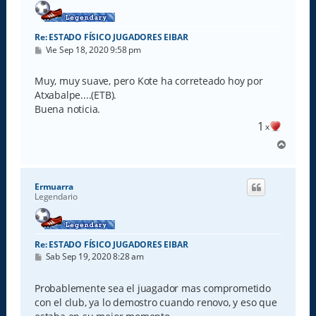
Re: ESTADO FÍSICO JUGADORES EIBAR
M
Vie Sep 18, 2020 9:58 pm
e
n
s
Muy, muy suave, pero Kote ha correteado hoy por
a
Atxabalpe....(ETB).
j
e
Buena noticia.
1
x
A
r
r
i
Ermuarra
b
Legendario
a
Re: ESTADO FÍSICO JUGADORES EIBAR
M
Sab Sep 19, 2020 8:28 am
e
n
s
Probablemente sea el juagador mas comprometido
a
con el club, ya lo demostro cuando renovo, y eso que
j
e