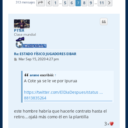
Página
7
de
11
1
5
6
8
9
11
313 mensajes
7
Anterior
Siguien
…
…
P1TER
Clase mundial
Re: ESTADO FÍSICO JUGADORES EIBAR
M
Mar Sep 15, 2020 4:27 pm
e
n
s
a
arane
escribió:
↑
j
A Cote ya se le ve por Ipurua
e
https://twitter.com/ElDiaDespues/status ...
8813835264
este hombre habría que hacerle contrato hasta el
retiro....ojalá más como él en la plantilla
3
x