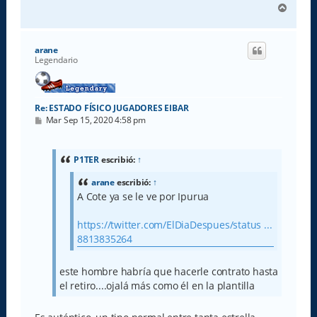
A
r
r
i
arane
b
Legendario
a
Re: ESTADO FÍSICO JUGADORES EIBAR
M
Mar Sep 15, 2020 4:58 pm
e
n
s
a
P1TER
escribió:
↑
j
e
arane
escribió:
↑
A Cote ya se le ve por Ipurua
https://twitter.com/ElDiaDespues/status ...
8813835264
este hombre habría que hacerle contrato hasta
el retiro....ojalá más como él en la plantilla