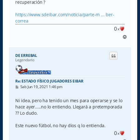
recuperación ?
https://www.sdeibar.com/noticia/parte-m ... ber-
correa
0
x
A
r
r
i
DE ERREBAL
b
Legendario
a
Re: ESTADO FÍSICO JUGADORES EIBAR
M
Sab Jun 19, 2021 1:46 pm
e
n
s
Ni idea, pero ha tenido un mes para operarse y se lo
a
hace ayer.....no lo entiendo. Llegará a pretemporada
j
e
?? Lo dudo.
Este nuevo fútbol, no hay dios q lo entienda.
0
x