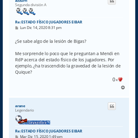
azzurri
b
Segunda división A
a
Re: ESTADO FÍSICO JUGADORES EIBAR
M
Lun Dic 14, 2020 8:31 pm
e
n
s
¿Se sabe algo de la lesión de Bigas?
a
j
e
Me sorprende lo poco que le preguntan a Mendi en
RdP acerca del estado físico de los jugadores. Por
ejemplo, ¿ha trascendido la gravedad de la lesión de
Quique?
0
x
A
r
r
i
arane
b
Legendario
a
Re: ESTADO FÍSICO JUGADORES EIBAR
M
Mar Dic 15, 2020 1:49 pm