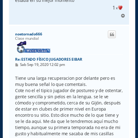
estaba en su mejor momento
1
x
A
r
r
i
noetornado666
b
Clase mundial
a
Re: ESTADO FÍSICO JUGADORES EIBAR
M
Sab Sep 19, 2020 12:02 pm
e
n
s
Tiene una larga recuperacion por delante pero es
a
muy buena señal lo que comentais.
j
e
Cote no el el tipico jugador de postureo y de ostentar,
gente sencilla y sin pelos en la lengua. se le ve
cómodo y comprometido, cerca de su Gijón, después
de estar en clubes de primer nivel en Europa
encontro su sitio. Esto dice mucho de lo que tiene y
se le da aqui. Me da que le tendremos aquí mucho
tiempo, aunque su primera temporada no era de mi
gusto y habitualmente me sacaba de mis casillas