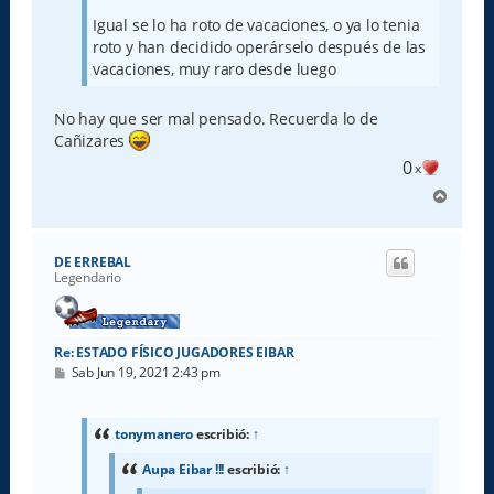
Igual se lo ha roto de vacaciones, o ya lo tenia
roto y han decidido operárselo después de las
vacaciones, muy raro desde luego
No hay que ser mal pensado. Recuerda lo de
Cañizares
0
x
A
r
r
i
DE ERREBAL
b
Legendario
a
Re: ESTADO FÍSICO JUGADORES EIBAR
M
Sab Jun 19, 2021 2:43 pm
e
n
s
a
tonymanero
escribió:
↑
j
e
Aupa Eibar !!!
escribió:
↑