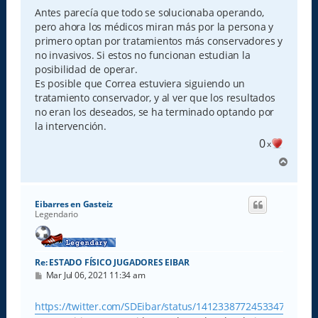
n
s
Antes parecía que todo se solucionaba operando,
a
pero ahora los médicos miran más por la persona y
j
e
primero optan por tratamientos más conservadores y
no invasivos. Si estos no funcionan estudian la
posibilidad de operar.
Es posible que Correa estuviera siguiendo un
tratamiento conservador, y al ver que los resultados
no eran los deseados, se ha terminado optando por
la intervención.
0
x
A
r
r
i
Eibarres en Gasteiz
b
Legendario
a
Re: ESTADO FÍSICO JUGADORES EIBAR
M
Mar Jul 06, 2021 11:34 am
e
n
s
https://twitter.com/SDEibar/status/1412338772453347328
a