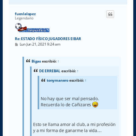
r
r
i
fuenlalopez
b
Legendario
a
Re: ESTADO FÍSICO JUGADORES EIBAR
M
Lun Jun 21, 2021 9:24 am
e
n
s
a
Bigas
escribió:
↑
j
e
DE ERREBAL
escribió:
↑
tonymanero
escribió:
↑
No hay que ser mal pensado.
Recuerda lo de Cañizares
Esto se llama amor al club, a mi profesión
y a mi forma de ganarme la vida....