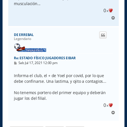
musculación...
0
x
A
r
r
i
DE ERREBAL
b
Legendario
a
Re: ESTADO FÍSICO JUGADORES EIBAR
M
Sab Jul 17, 2021 12:00 pm
e
n
s
Informa el club, el + de Yoel por covid, por lo que
a
debe confinarse. Una lastima, y ojito a contagios...
j
e
No tenemos portero del primer equipo y deberán
jugar los del filial.
0
x
A
r
r
i