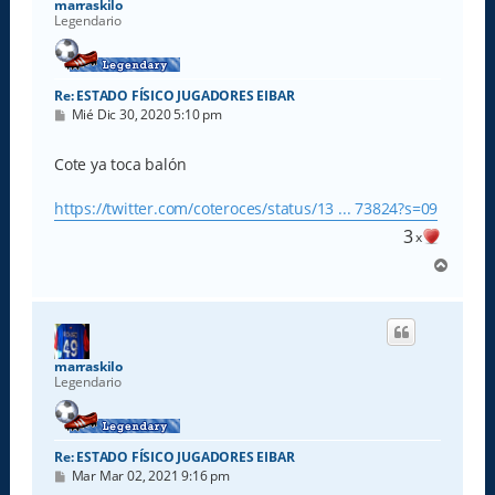
marraskilo
Legendario
Re: ESTADO FÍSICO JUGADORES EIBAR
M
Mié Dic 30, 2020 5:10 pm
e
n
s
Cote ya toca balón
a
j
e
https://twitter.com/coteroces/status/13 ... 73824?s=09
3
x
A
r
r
i
b
a
marraskilo
Legendario
Re: ESTADO FÍSICO JUGADORES EIBAR
M
Mar Mar 02, 2021 9:16 pm
e