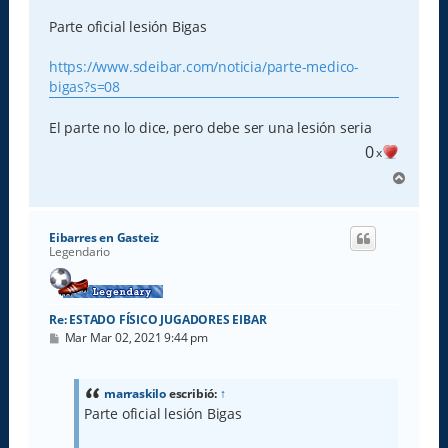
n
s
Parte oficial lesión Bigas
a
j
e
https://www.sdeibar.com/noticia/parte-medico-
bigas?s=08
El parte no lo dice, pero debe ser una lesión seria
0
x
A
r
r
i
Eibarres en Gasteiz
b
Legendario
a
Re: ESTADO FÍSICO JUGADORES EIBAR
M
Mar Mar 02, 2021 9:44 pm
e
n
s
a
marraskilo
escribió:
↑
j
Parte oficial lesión Bigas
e