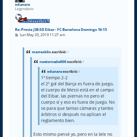
a
edunara
Legendario
Re: Previa J38:SD Eibar - FC Barcelona Domingo 16:15
M
Lun May 20, 2019 11:27 am
e
n
s
a
marraskilo
escribió:
↑
j
e
noetornado666
escribió:
↑
edunara
escribió:
↑
1º tiempo 2-2
el 2º gol del Barça es fuera de juego,
el cuerpo de Messi está en el campo
del Eibar, las piernas no pero el
cuerpo sí y eso es fuera de juego. No
se para que tantas cámaras y tantos
árbitros si después no aplican el
reglamento bien.
Esto mismo pensé yo, pero en la tele no