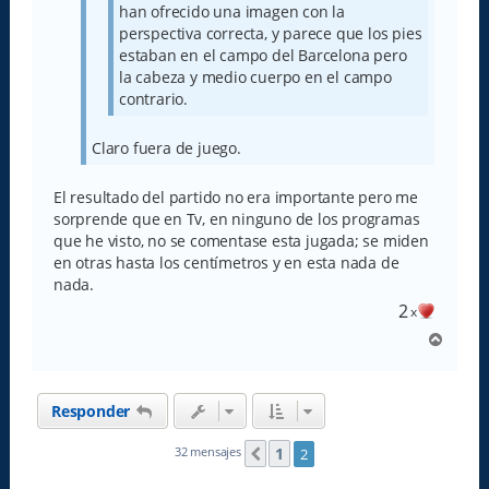
han ofrecido una imagen con la
perspectiva correcta, y parece que los pies
estaban en el campo del Barcelona pero
la cabeza y medio cuerpo en el campo
contrario.
Claro fuera de juego.
El resultado del partido no era importante pero me
sorprende que en Tv, en ninguno de los programas
que he visto, no se comentase esta jugada; se miden
en otras hasta los centímetros y en esta nada de
nada.
2
x
A
r
r
i
Responder
b
a
1
32 mensajes
2
Anterior