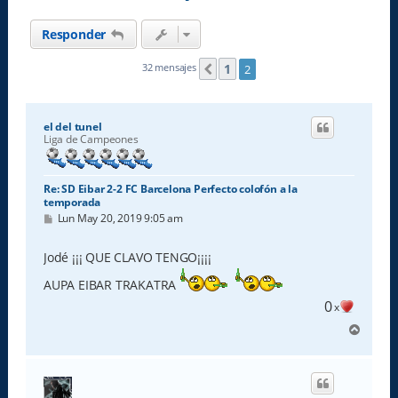
Responder
1
32 mensajes
2
Anterior
el del tunel
Liga de Campeones
Re: SD Eibar 2-2 FC Barcelona Perfecto colofón a la
temporada
M
Lun May 20, 2019 9:05 am
e
n
s
Jodé ¡¡¡ QUE CLAVO TENGO¡¡¡¡
a
j
AUPA EIBAR TRAKATRA
e
0
x
A
r
r
i
b