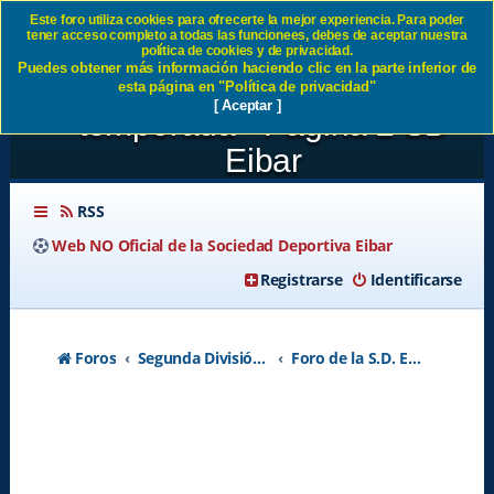
Este foro utiliza cookies para ofrecerte la mejor experiencia. Para poder
tener acceso completo a todas las funcionees, debes de aceptar nuestra
SD Eibar 2-2 FC Barcelona
política de cookies y de privacidad.
Puedes obtener más información haciendo clic en la parte inferior de
Perfecto colofón a la
esta página en "Política de privacidad"
[ Aceptar ]
temporada - Página 2 SD
Eibar
RSS
Web NO Oficial de la Sociedad Deportiva Eibar
Registrarse
Identificarse
Foros
Segunda División A - Temporada 2026-2027
Foro de la S.D. Eibar