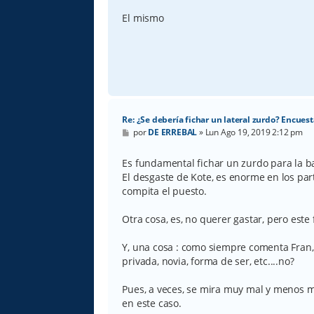
El mismo
Re: ¿Se debería fichar un lateral zurdo? Encuest
M
por
DE ERREBAL
»
Lun Ago 19, 2019 2:12 pm
e
n
s
Es fundamental fichar un zurdo para la b
a
El desgaste de Kote, es enorme en los par
j
e
compita el puesto.
Otra cosa, es, no querer gastar, pero este 
Y, una cosa : como siempre comenta Fran, a
privada, novia, forma de ser, etc....no?
Pues, a veces, se mira muy mal y menos ma
en este caso.