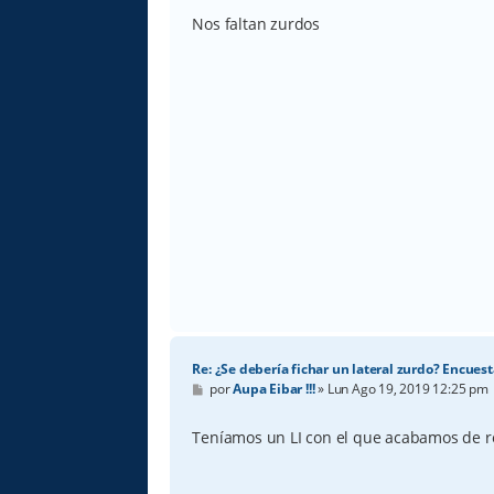
n
s
Nos faltan zurdos
a
j
e
Re: ¿Se debería fichar un lateral zurdo? Encuest
M
por
Aupa Eibar !!!
»
Lun Ago 19, 2019 12:25 pm
e
n
s
Teníamos un LI con el que acabamos de re
a
j
e