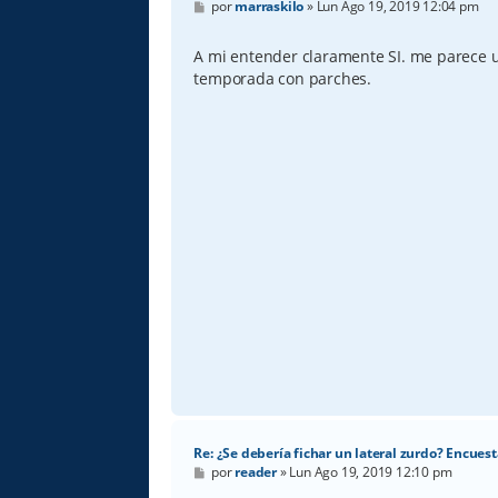
M
por
marraskilo
»
Lun Ago 19, 2019 12:04 pm
e
n
s
A mi entender claramente SI. me parece 
a
temporada con parches.
j
e
Re: ¿Se debería fichar un lateral zurdo? Encuest
M
por
reader
»
Lun Ago 19, 2019 12:10 pm
e