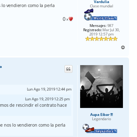
Vardulia
 lo vendieron como la perla
Clase mundial
0
x
Mensajes:
987
Registrado:
Mar Jul 30,
2019 12:57 pm
A
r
r
i
a
b
a
Lun Ago 19, 2019 12:44 pm
Lun Ago 19, 2019 12:25 pm
mos de rescindir el contrato hace
Aupa Eibar !!!
Legendario
e nos lo vendieron como la perla