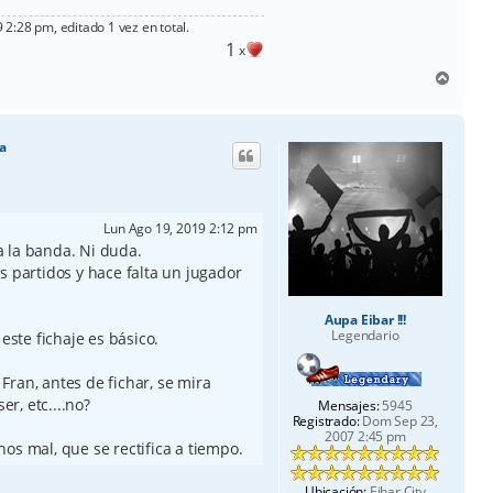
 2:28 pm, editado 1 vez en total.
1
x
A
r
r
i
a
b
a
Lun Ago 19, 2019 2:12 pm
 la banda. Ni duda.
s partidos y hace falta un jugador
Aupa Eibar !!!
Legendario
este fichaje es básico.
ran, antes de fichar, se mira
er, etc....no?
Mensajes:
5945
Registrado:
Dom Sep 23,
2007 2:45 pm
os mal, que se rectifica a tiempo.
Ubicación:
Eibar City