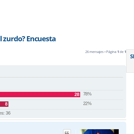
al zurdo? Encuesta
26 mensajes • Página
1
de
1
S
78%
28
22%
8
es:
36