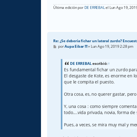
Última edición por
DE ERREBAL
el Lun Ago 19, 2019
Re: ¿Se debería fichar un lateral zurdo? Encuest
M
por
Aupa Eibar !!!
»
Lun Ago 19, 2019 2:28 pm
e
n
s
a
DE ERREBAL
escribió:
↑
j
Es fundamental fichar un zurdo para
e
El desgaste de Kote, es enorme en lo
que le compita el puesto.
Otra cosa, es, no querer gastar, pero 
Y, una cosa : como siempre comenta F
todo....vida privada, novia, forma de s
Pues, a veces, se mira muy mal y men