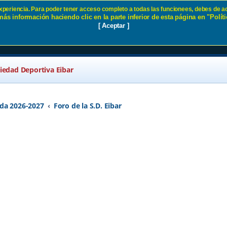
 experiencia. Para poder tener acceso completo a todas las funcionees, debes de ac
ás información haciendo clic en la parte inferior de esta página en "Políti
n lateral zurdo? Encuesta SD Eiba
[ Aceptar ]
ciedad Deportiva Eibar
da 2026-2027
Foro de la S.D. Eibar