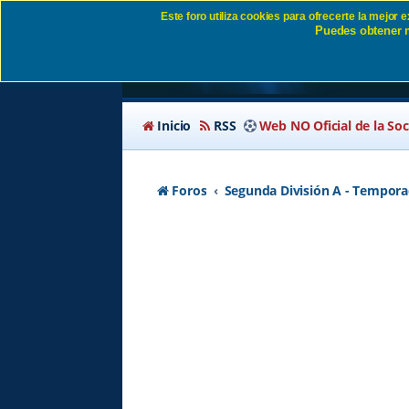
Este foro utiliza cookies para ofrecerte la mejor
Puedes obtener m
¿Se debería fichar u
Inicio
RSS
Web NO Oficial de la So
Foros
Segunda División A - Tempora