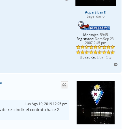
Aupa Eibar !!!
Legendario
Mensajes:
5945
Registrado:
Dom Sep 23,
2007 2:45 pm
Ubicación:
Eibar City
A
r
r
i
a
b
a
Lun Ago 19, 2019 12:25 pm
de rescindir el contrato hace 2