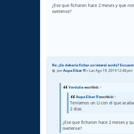
¿Ese que ficharon hace 2 meses y que nos
ovetense?
Re: ¿Se debería fichar un lateral zurdo? Encuest
M
por
Aupa Eibar !!!
»
Lun Ago 19, 2019 12:48 pm
e
n
s
a
Vardulia
escribió:
↑
j
e
Aupa Eibar !!!
escribió:
↑
Teníamos un LI con el que acaba
2 dias
¿Ese que ficharon hace 2 meses y qu
ovetense?