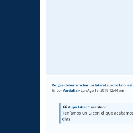
Re: ¿Se debería fichar un lateral zurdo? Encuest
M
por
Vardulia
»
Lun Ago 19, 2019 12:44 pm
e
n
s
a
Aupa Eibar !!!
escribió:
↑
j
Teníamos un LI con el que acabamos 
e
dias