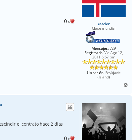
0
x
reader
Clase mundial
Mensajes:
729
Registrado:
Vie Ago 12,
2011 6:57 pm
Ubicación:
Reykjavic
(Island)
A
r
r
i
a
b
a
scindir el contrato hace 2 dias
0
x