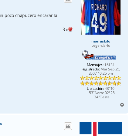
un poco chapucero encarar la
3
x
marraskilo
Legendario
Mensajes:
16131
Registrado:
Mar Sep 25,
2007 10:25 pm
Ubicación:
43°10
´53"Norte 02°28
´34"Oeste
A
r
r
i
a
b
a