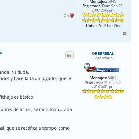
Mensajes:
5945
Registrado:
Dom Sep 23,
2007 2:45 pm
0
x
Ubicación:
Eibar City
A
r
r
i
a
DE ERREBAL
b
Legendario
a
anda. Ni duda.
Mensajes:
8601
tidos y hace falta un jugador que le
Registrado:
Mié Jul 03,
2013 5:31 pm
fichaje es básico.
ntes de fichar, se mira todo....vida
l, que se rectifica a tiempo, como