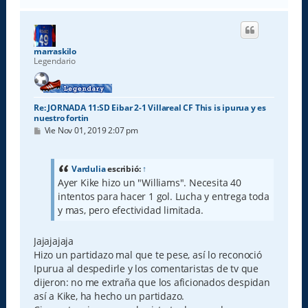
r
i
b
a
marraskilo
Legendario
Re: JORNADA 11:SD Eibar 2-1 Villareal CF This is ipurua y es
nuestro fortin
M
Vie Nov 01, 2019 2:07 pm
e
n
s
a
Vardulia
escribió:
↑
j
Ayer Kike hizo un "Williams". Necesita 40
e
intentos para hacer 1 gol. Lucha y entrega toda
y mas, pero efectividad limitada.
Jajajajaja
Hizo un partidazo mal que te pese, así lo reconoció
Ipurua al despedirle y los comentaristas de tv que
dijeron: no me extraña que los aficionados despidan
así a Kike, ha hecho un partidazo.