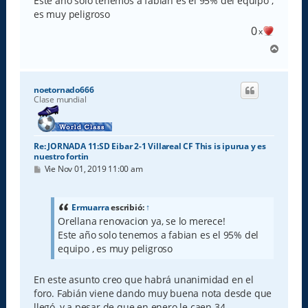
Este año solo tenemos a fabian es el 95% del equipo ,
j
e
es muy peligroso
0
x
A
r
r
i
noetornado666
b
Clase mundial
a
Re: JORNADA 11:SD Eibar 2-1 Villareal CF This is ipurua y es
nuestro fortin
M
Vie Nov 01, 2019 11:00 am
e
n
s
a
Ermuarra
escribió:
↑
j
Orellana renovacion ya, se lo merece!
e
Este año solo tenemos a fabian es el 95% del
equipo , es muy peligroso
En este asunto creo que habrá unanimidad en el
foro. Fabián viene dando muy buena nota desde que
llegó, y a pesar de que en enero le caen 34,