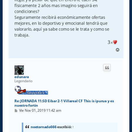
físicamente 2 años mas imagino seguirá en
condiciones?
Seguramente recibirá económicamente ofertas
mejores, en lo deportivo y emocional tendrá que
valorarlo, aquí ya sabe como se le trata y como se
trabaja.
3
x
A
r
r
i
b
a
edunara
Legendario
Re: JORNADA 11:SD Eibar 2-1 Villareal CF This is ipurua y es
nuestro fortin
M
Vie Nov 01, 2019 11:42 am
e
n
s
a
noetornado666
escribió:
↑
j