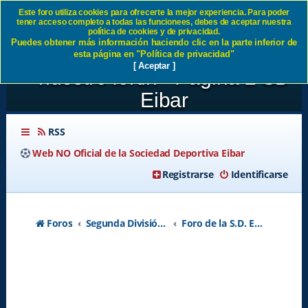
Este foro utiliza cookies para ofrecerte la mejor experiencia. Para poder
tener acceso completo a todas las funcionees, debes de aceptar nuestra
JORNADA 11:SD Eibar 2-1
política de cookies y de privacidad.
Puedes obtener más información haciendo clic en la parte inferior de
Villareal CF This is ipurua y es
esta página en "Política de privacidad"
[ Aceptar ]
nuestro fortin - Página 2 SD
Eibar
RSS
Web NO Oficial de la Sociedad Deportiva Eibar
Registrarse
Identificarse
Foros
Segunda División A - Temporada 2026-2027
Foro de la S.D. Eibar