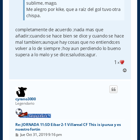
sublime, mago.
Me alegro por kike, que a raíz del gol tuvo otra
chispa.
completamente de acuerdo ;nada mas que
añadir;cuando se hace bien se dice y cuando se hace
mal tambien;aunque hay cosas que no entiendo;es
volver a lo de siempre ;hoy aun perdiendo lo bueno
supera a lo malo y se dice;saludos;agur.
1
x
A
r
r
i
b
a
cyrano3000
Legendario
Re: JORNADA 11:SD Eibar 2-1 Villareal CF This is ipurua y es
nuestro fortin
M
Jue Oct 31, 2019 9:16 pm
e