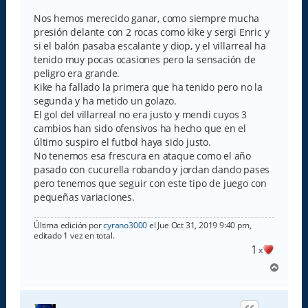
n
s
Nos hemos merecido ganar, como siempre mucha
a
presión delante con 2 rocas como kike y sergi Enric y
j
e
si el balón pasaba escalante y diop, y el villarreal ha
tenido muy pocas ocasiones pero la sensación de
peligro era grande.
Kike ha fallado la primera que ha tenido pero no la
segunda y ha metido un golazo.
El gol del villarreal no era justo y mendi cuyos 3
cambios han sido ofensivos ha hecho que en el
último suspiro el futbol haya sido justo.
No tenemos esa frescura en ataque como el año
pasado con cucurella robando y jordan dando pases
pero tenemos que seguir con este tipo de juego con
pequeñas variaciones.
Última edición por
cyrano3000
el Jue Oct 31, 2019 9:40 pm,
editado 1 vez en total.
1
x
A
r
r
i