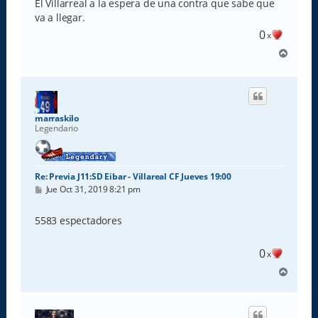
El Villarreal a la espera de una contra que sabe que
va a llegar.
0
x
A
r
r
i
b
a
marraskilo
Legendario
Re: Previa J11:SD Eibar - Villareal CF Jueves 19:00
M
Jue Oct 31, 2019 8:21 pm
e
n
s
5583 espectadores
a
j
e
0
x
A
r
r
i