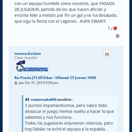
a
con un equipo humilde como nosotros, que PASADA
j
e
DE JUGADOR, partido de los que hacen afición y
encima Kike a metido por fin un gol y se ha desatado,
que siga la fiesta con el Leganes.. AUPA EIBAR!!!
1
x
A
r
r
i
tercera division
b
Clase mundial
a
Re: Previa J11:SD Eibar - Villareal CF Jueves 19:00
M
Jue Oct 31, 2019 9:09 pm
e
n
s
a
noetornado666
escribió:
↑
j
3 puntos importantísimos, pero sobre todo
e
destacar el juego, hemos vuelto a hacer lo que
sabemos y nos funciona.
Todos los jugadores estuvieron intensos, pero
hoy Fabián se echó el equipo a la espalda,