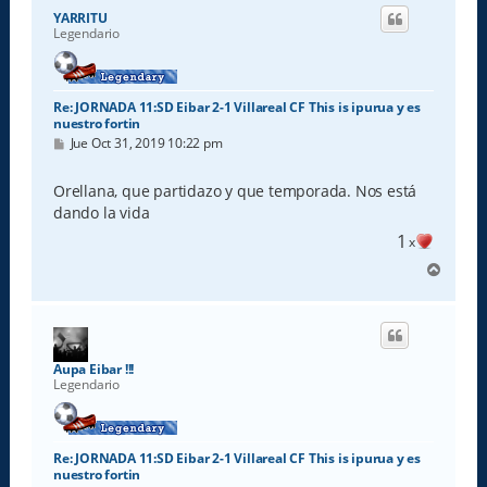
i
YARRITU
b
Legendario
a
Re: JORNADA 11:SD Eibar 2-1 Villareal CF This is ipurua y es
nuestro fortin
M
Jue Oct 31, 2019 10:22 pm
e
n
s
Orellana, que partidazo y que temporada. Nos está
a
dando la vida
j
e
1
x
A
r
r
i
b
a
Aupa Eibar !!!
Legendario
Re: JORNADA 11:SD Eibar 2-1 Villareal CF This is ipurua y es
nuestro fortin