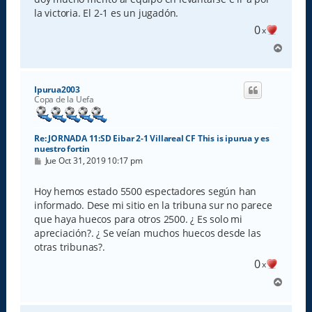
j
e
la victoria. El 2-1 es un jugadón.
0
x
A
r
r
i
Ipurua2003
b
Copa de la Uefa
a
Re: JORNADA 11:SD Eibar 2-1 Villareal CF This is ipurua y es
nuestro fortin
M
Jue Oct 31, 2019 10:17 pm
e
n
s
Hoy hemos estado 5500 espectadores según han
a
informado. Dese mi sitio en la tribuna sur no parece
j
e
que haya huecos para otros 2500. ¿ Es solo mi
apreciación?. ¿ Se veían muchos huecos desde las
otras tribunas?.
0
x
A
r
r