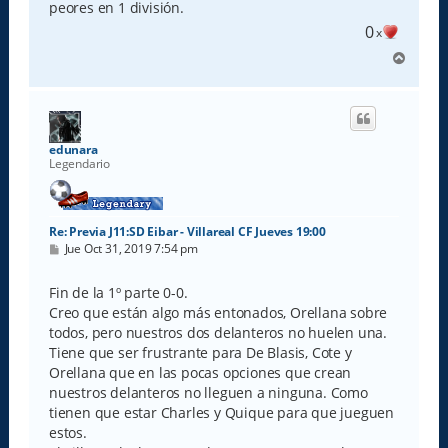
peores en 1 división.
0
x
A
r
r
i
b
a
edunara
Legendario
Re: Previa J11:SD Eibar - Villareal CF Jueves 19:00
M
Jue Oct 31, 2019 7:54 pm
e
n
s
Fin de la 1º parte 0-0.
a
Creo que están algo más entonados, Orellana sobre
j
e
todos, pero nuestros dos delanteros no huelen una.
Tiene que ser frustrante para De Blasis, Cote y
Orellana que en las pocas opciones que crean
nuestros delanteros no lleguen a ninguna. Como
tienen que estar Charles y Quique para que jueguen
estos.