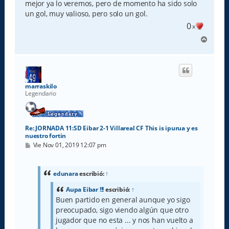
mejor ya lo veremos, pero de momento ha sido solo
un gol, muy valioso, pero solo un gol.
0
x
A
r
r
i
b
a
marraskilo
Legendario
Re: JORNADA 11:SD Eibar 2-1 Villareal CF This is ipurua y es
nuestro fortin
M
Vie Nov 01, 2019 12:07 pm
e
n
s
a
edunara
escribió:
↑
j
e
Aupa Eibar !!!
escribió:
↑
Buen partido en general aunque yo sigo
preocupado, sigo viendo algún que otro
jugador que no esta ... y nos han vuelto a