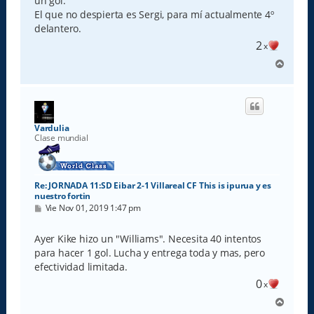
un gol.
El que no despierta es Sergi, para mí actualmente 4º
delantero.
2
x
A
r
r
i
b
a
Vardulia
Clase mundial
Re: JORNADA 11:SD Eibar 2-1 Villareal CF This is ipurua y es
nuestro fortin
M
Vie Nov 01, 2019 1:47 pm
e
n
s
Ayer Kike hizo un "Williams". Necesita 40 intentos
a
para hacer 1 gol. Lucha y entrega toda y mas, pero
j
e
efectividad limitada.
0
x
A
r