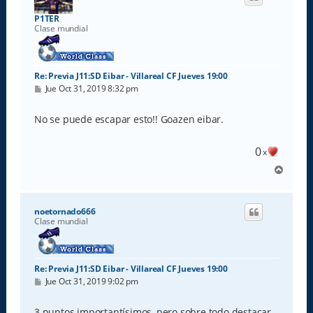
b
a
P1TER
Clase mundial
Re: Previa J11:SD Eibar - Villareal CF Jueves 19:00
M
Jue Oct 31, 2019 8:32 pm
e
n
s
No se puede escapar esto!! Goazen eibar.
a
j
e
0
x
A
r
r
i
noetornado666
b
Clase mundial
a
Re: Previa J11:SD Eibar - Villareal CF Jueves 19:00
M
Jue Oct 31, 2019 9:02 pm
e
n
s
3 puntos importantísimos, pero sobre todo destacar