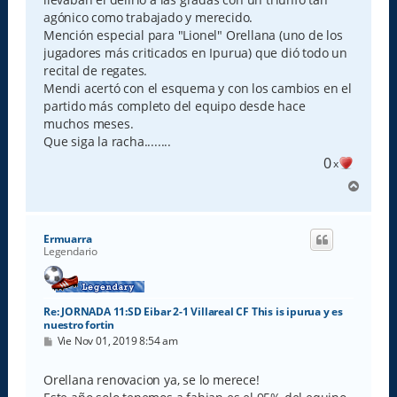
agónico como trabajado y merecido.
Mención especial para "Lionel" Orellana (uno de los
jugadores más criticados en Ipurua) que dió todo un
recital de regates.
Mendi acertó con el esquema y con los cambios en el
partido más completo del equipo desde hace
muchos meses.
Que siga la racha........
0
x
A
r
r
i
Ermuarra
b
Legendario
a
Re: JORNADA 11:SD Eibar 2-1 Villareal CF This is ipurua y es
nuestro fortin
M
Vie Nov 01, 2019 8:54 am
e
n
s
Orellana renovacion ya, se lo merece!
a