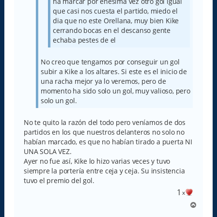
ha marcar por enésima vez otro gol igual
que casi nos cuesta el partido, miedo el
dia que no este Orellana, muy bien Kike
cerrando bocas en el descanso gente
echaba pestes de el
No creo que tengamos por conseguir un gol
subir a Kike a los altares. Si este es el inicio de
una racha mejor ya lo veremos, pero de
momento ha sido solo un gol, muy valioso, pero
solo un gol.
No te quito la razón del todo pero veníamos de dos
partidos en los que nuestros delanteros no solo no
habían marcado, es que no habían tirado a puerta NI
UNA SOLA VEZ.
Ayer no fue así, Kike lo hizo varias veces y tuvo
siempre la portería entre ceja y ceja. Su insistencia
tuvo el premio del gol.
1
x
A
r