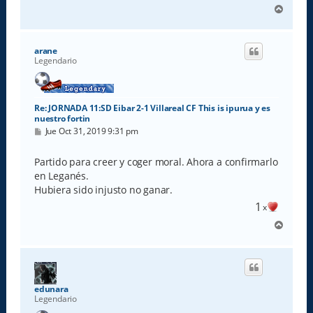
A
r
r
i
arane
b
Legendario
a
Re: JORNADA 11:SD Eibar 2-1 Villareal CF This is ipurua y es
nuestro fortin
M
Jue Oct 31, 2019 9:31 pm
e
n
s
Partido para creer y coger moral. Ahora a confirmarlo
a
en Leganés.
j
e
Hubiera sido injusto no ganar.
1
x
A
r
r
i
b
a
edunara
Legendario