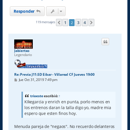
Responder
1
3
4
119 mensajes
2
Anterior
Siguiente
Jabiertxo
Legendario
Re: Previa J11:SD Eibar - Villareal CF Jueves 19:00
M
Jue Oct 31, 2019 7:49 pm
e
n
s
a
trioeste
escribió:
↑
j
KIkegarcia y enrich en punta, porlo menos en
e
los entrenos daran la talla digo yo, madre mia
espero que esten finos hoy.
Menuda pareja de "negaos". No recuerdo delanteros