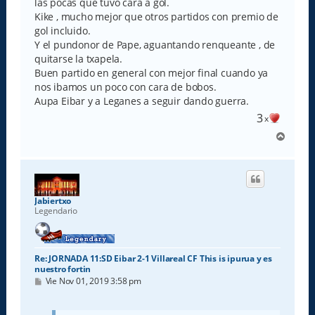
las pocas que tuvo cara a gol.
Kike , mucho mejor que otros partidos con premio de
gol incluido.
Y el pundonor de Pape, aguantando renqueante , de
quitarse la txapela.
Buen partido en general con mejor final cuando ya
nos ibamos un poco con cara de bobos.
Aupa Eibar y a Leganes a seguir dando guerra.
3
x
A
r
r
i
b
a
Jabiertxo
Legendario
Re: JORNADA 11:SD Eibar 2-1 Villareal CF This is ipurua y es
nuestro fortin
M
Vie Nov 01, 2019 3:58 pm
e
n
s