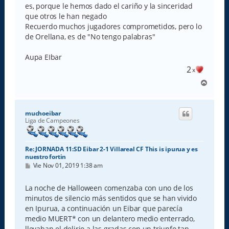
es, porque le hemos dado el cariño y la sinceridad
que otros le han negado
Recuerdo muchos jugadores comprometidos, pero lo
de Orellana, es de "No tengo palabras"
Aupa EIbar
2
x
A
r
r
i
muchoeibar
b
Liga de Campeones
a
Re: JORNADA 11:SD Eibar 2-1 Villareal CF This is ipurua y es
nuestro fortin
M
Vie Nov 01, 2019 1:38 am
e
n
s
La noche de Halloween comenzaba con uno de los
a
minutos de silencio más sentidos que se han vivido
j
e
en Ipurua, a continuación un Eibar que parecía
medio MUERT* con un delantero medio enterrado,
llevaban el delirio a las gradas con un triunfo tan