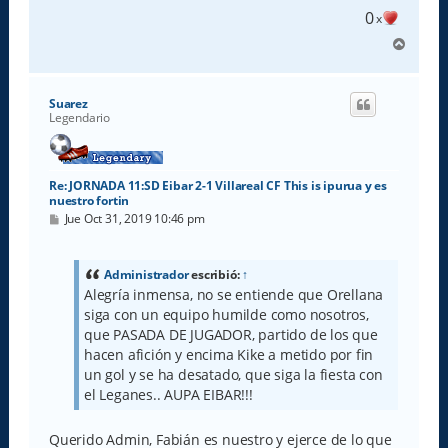
e
0
x
A
r
r
i
Suarez
b
Legendario
a
Re: JORNADA 11:SD Eibar 2-1 Villareal CF This is ipurua y es
nuestro fortin
M
Jue Oct 31, 2019 10:46 pm
e
n
s
a
Administrador
escribió:
↑
j
Alegría inmensa, no se entiende que Orellana
e
siga con un equipo humilde como nosotros,
que PASADA DE JUGADOR, partido de los que
hacen afición y encima Kike a metido por fin
un gol y se ha desatado, que siga la fiesta con
el Leganes.. AUPA EIBAR!!!
Querido Admin, Fabián es nuestro y ejerce de lo que