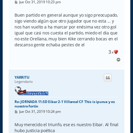
M
Jue Oct 31, 2019 10:23 pm
e
n
s
Buen partido en general aunque yo sigo preocupado,
a
sigo viendo algún que otro jugador que no esta ... y
j
e
nos han vuelto a ha marcar por enésima vez otro gol
igual que casi nos cuesta el partido, miedo el dia que
no este Orellana, muy bien Kike cerrando bocas en el
descanso gente echaba pestes de el
3
x
A
r
r
i
YARRITU
b
Legendario
a
Re: JORNADA 11:SD Eibar 2-1 Villareal CF This is ipurua y es
nuestro fortin
M
Jue Oct 31, 2019 10:24 pm
e
n
s
Muy merecido el triunfo, ese es nuestro Eibar. Al final
a
hubo justicia poética
j