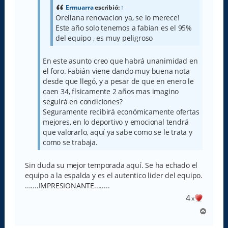
e
Ermuarra
escribió:
↑
Orellana renovacion ya, se lo merece!
Este año solo tenemos a fabian es el 95%
del equipo , es muy peligroso
En este asunto creo que habrá unanimidad en
el foro. Fabián viene dando muy buena nota
desde que llegó, y a pesar de que en enero le
caen 34, físicamente 2 años mas imagino
seguirá en condiciones?
Seguramente recibirá económicamente ofertas
mejores, en lo deportivo y emocional tendrá
que valorarlo, aquí ya sabe como se le trata y
como se trabaja.
Sin duda su mejor temporada aquí. Se ha echado el
equipo a la espalda y es el autentico lider del equipo.
.......IMPRESIONANTE........
4
x
A
r