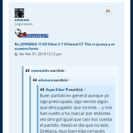
r
i
b
a
edunara
Legendario
Re: JORNADA 11:SD Eibar 2-1 Villareal CF This is ipurua y es
nuestro fortin
M
Vie Nov 01, 2019 12:12 pm
e
n
s
a
marraskilo
escribió:
↑
j
e
edunara
escribió:
↑
Aupa Eibar !!!
escribió:
↑
Buen partido en general aunque yo
sigo preocupado, sigo viendo algún
que otro jugador que no esta ... y nos
han vuelto a ha marcar por enésima
vez otro gol igual que casi nos cuesta
el partido, miedo el dia que no este
Orellana, muy bien Kike cerrando