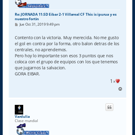
Re: JORNADA 11:SD Eibar 2-1 Villareal CF This is ipurua y es
nuestro fortin
M
Jue Oct 31, 2019 9:49 pm
e
n
s
Contento con la victoria. Muy merecida. No me gusto
a
el gol en contra por la forma, otro balon detras de los
j
e
centrales, no aprendemos.
Pero hoy lo importante son esos 3 puntos que nos
coloca con el grupo de equipos con los que tenemos
que jugarnos la salvacion.
GORA EIBAR.
1
x
A
r
r
i
b
a
Vardulia
Clase mundial