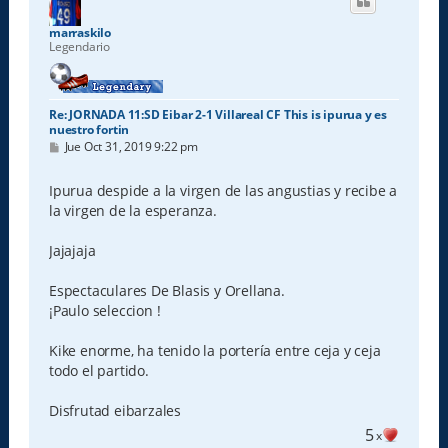
b
a
marraskilo
Legendario
Re: JORNADA 11:SD Eibar 2-1 Villareal CF This is ipurua y es
nuestro fortin
M
Jue Oct 31, 2019 9:22 pm
e
n
s
Ipurua despide a la virgen de las angustias y recibe a
a
la virgen de la esperanza.
j
e
Jajajaja
Espectaculares De Blasis y Orellana.
¡Paulo seleccion !
Kike enorme, ha tenido la portería entre ceja y ceja
todo el partido.
Disfrutad eibarzales
5
x