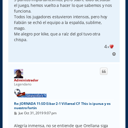
a
el juego, hemos vuelto a hacer lo que sabemos y nos
j
e
funciona.
Todos los jugadores estuvieron intensos, pero hoy
Fabián se echó el equipo a la espalda, sublime,
mago.
Me alegro por kike, que a raíz del gol tuvo otra
chispa.
4
x
A
r
r
i
b
a
Administrador
Legendario
Re: JORNADA 11:SD Eibar 2-1 Villareal CF This is ipurua y es
nuestro fortin
M
Jue Oct 31, 2019 9:07 pm
e
n
s
Alegría inmensa, no se entiende que Orellana siga