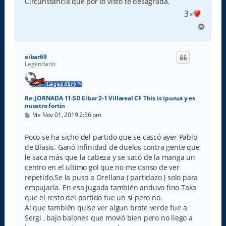
Circunstancia que por lo visto te desagrada.
3
x
A
r
r
i
eibar69
b
Legendario
a
Re: JORNADA 11:SD Eibar 2-1 Villareal CF This is ipurua y es
nuestro fortin
M
Vie Nov 01, 2019 2:56 pm
e
n
s
Poco se ha sicho del partido que se cascó ayer Pablo
a
de Blasis. Ganó infinidad de duelos contra gente que
j
e
le saca más que la cabeza y se sacó de la manga un
centro en el ultimo gol que no me canso de ver
repetido.Se la puso a Orellana ( partidazo ) solo para
empujarla. En esa jugada también anduvo fino Taka
que el resto del partido fue un sí pero no.
Al que también quise ver algun brote verde fue a
Sergi , bajo balones que movió bien pero no llego a