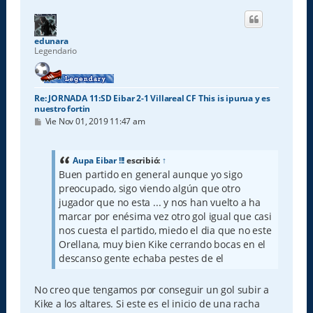
r
i
b
a
edunara
Legendario
Re: JORNADA 11:SD Eibar 2-1 Villareal CF This is ipurua y es
nuestro fortin
M
Vie Nov 01, 2019 11:47 am
e
n
s
a
Aupa Eibar !!!
escribió:
↑
j
Buen partido en general aunque yo sigo
e
preocupado, sigo viendo algún que otro
jugador que no esta ... y nos han vuelto a ha
marcar por enésima vez otro gol igual que casi
nos cuesta el partido, miedo el dia que no este
Orellana, muy bien Kike cerrando bocas en el
descanso gente echaba pestes de el
No creo que tengamos por conseguir un gol subir a
Kike a los altares. Si este es el inicio de una racha