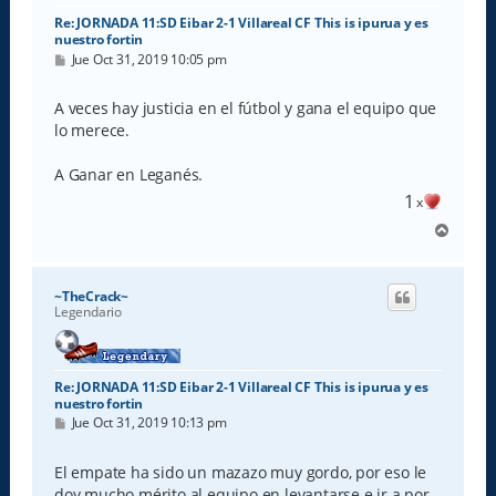
Re: JORNADA 11:SD Eibar 2-1 Villareal CF This is ipurua y es
nuestro fortin
M
Jue Oct 31, 2019 10:05 pm
e
n
s
A veces hay justicia en el fútbol y gana el equipo que
a
lo merece.
j
e
A Ganar en Leganés.
1
x
A
r
r
i
~TheCrack~
b
Legendario
a
Re: JORNADA 11:SD Eibar 2-1 Villareal CF This is ipurua y es
nuestro fortin
M
Jue Oct 31, 2019 10:13 pm
e
n
s
El empate ha sido un mazazo muy gordo, por eso le
a
doy mucho mérito al equipo en levantarse e ir a por