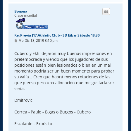
r
i
Bonona
b
Clase mundial
a
Re: Previa J17:Athletic Club - SD Eibar Sábado 18:30
M
Vie Dic 13, 2019 3:10 pm
e
n
s
Cubero y Ekhi dejaron muy buenas impresiones en
a
pretemporada y viendo que los jugadores de sus
j
e
posiciones están bien lesionados o bien en un mal
momento podría ser un buen momento para probar
su valía... Creo que habrá menos rotaciones de las
que pienso pero una alineación que me gustaría ver
sería:
Dmitrovic
Correa - Paulo - Bigas o Burgos - Cubero
Escalante - Expósito