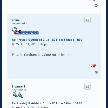
A
r
r
i
arane
b
Legendario
a
Re: Previa J17:Athletic Club - SD Eibar Sábado 18:30
M
Mié Dic 11, 2019 5:37 pm
e
n
s
Estarás confundido, Cote no se lesiona
a
j
e
1
x
A
r
r
i
Eibarra44
b
Segunda B
a
Re: Previa J17:Athletic Club - SD Eibar Sábado 18:30
M
Mié Dic 11, 2019 5:39 pm