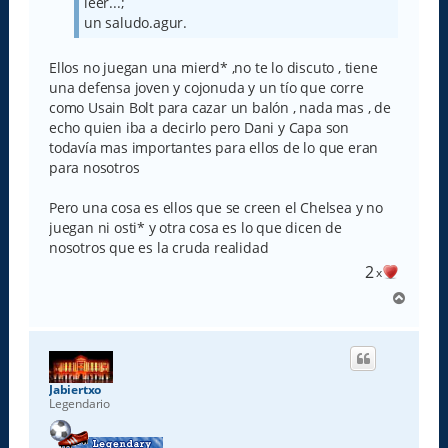
leer...;
un saludo.agur.
Ellos no juegan una mierd* ,no te lo discuto , tiene
una defensa joven y cojonuda y un tío que corre
como Usain Bolt para cazar un balón , nada mas , de
echo quien iba a decirlo pero Dani y Capa son
todavía mas importantes para ellos de lo que eran
para nosotros
Pero una cosa es ellos que se creen el Chelsea y no
juegan ni osti* y otra cosa es lo que dicen de
nosotros que es la cruda realidad
2
x
A
r
r
i
b
a
Jabiertxo
Legendario