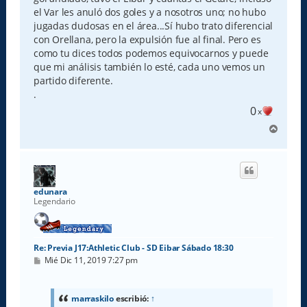
el Var les anuló dos goles y a nosotros uno; no hubo
jugadas dudosas en el área...Sí hubo trato diferencial
con Orellana, pero la expulsión fue al final. Pero es
como tu dices todos podemos equivocarnos y puede
que mi análisis también lo esté, cada uno vemos un
partido diferente.
.
0
x
A
r
r
i
b
a
edunara
Legendario
Re: Previa J17:Athletic Club - SD Eibar Sábado 18:30
M
Mié Dic 11, 2019 7:27 pm
e
n
s
a
marraskilo
escribió:
↑