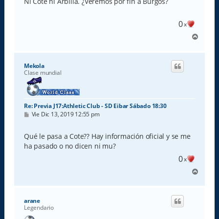
Ni Cote ni Arbilla. ¿Veremos por fin a Burgos?
a
j
e
0
x
A
r
r
i
Mekola
b
Clase mundial
a
Re: Previa J17:Athletic Club - SD Eibar Sábado 18:30
M
Vie Dic 13, 2019 12:55 pm
e
n
s
Qué le pasa a Cote?? Hay información oficial y se me
a
ha pasado o no dicen ni mu?
j
e
0
x
A
r
r
i
arane
b
Legendario
a