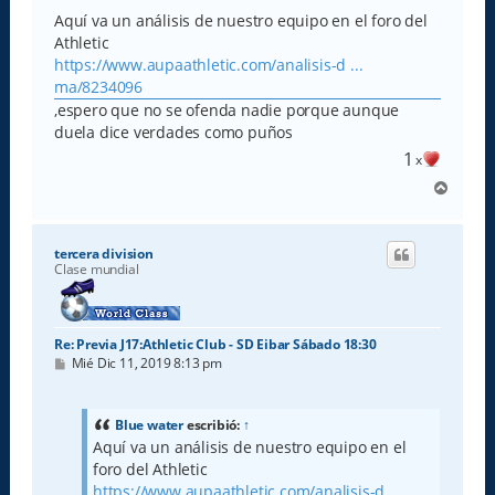
n
s
Aquí va un análisis de nuestro equipo en el foro del
a
Athletic
j
e
https://www.aupaathletic.com/analisis-d ...
ma/8234096
,espero que no se ofenda nadie porque aunque
duela dice verdades como puños
1
x
A
r
r
i
tercera division
b
Clase mundial
a
Re: Previa J17:Athletic Club - SD Eibar Sábado 18:30
M
Mié Dic 11, 2019 8:13 pm
e
n
s
a
Blue water
escribió:
↑
j
Aquí va un análisis de nuestro equipo en el
e
foro del Athletic
https://www.aupaathletic.com/analisis-d ...