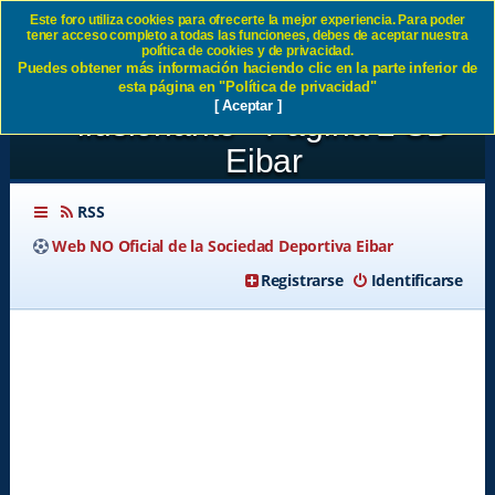
Este foro utiliza cookies para ofrecerte la mejor experiencia. Para poder
tener acceso completo a todas las funcionees, debes de aceptar nuestra
JORNADA17:Athletic Club 0-
política de cookies y de privacidad.
Puedes obtener más información haciendo clic en la parte inferior de
0 SD Eibar Un resultado
esta página en "Política de privacidad"
[ Aceptar ]
ilusionante - Página 2 SD
Eibar
RSS
Web NO Oficial de la Sociedad Deportiva Eibar
Registrarse
Identificarse