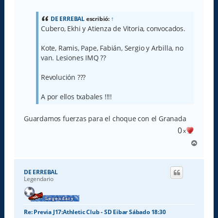
n
s
a
DE ERREBAL
escribió:
↑
j
Cubero, Ekhi y Atienza de Vitoria, convocados.
e
Kote, Ramis, Pape, Fabián, Sergio y Arbilla, no
van. Lesiones IMQ ??
Revolución ???
A por ellos txabales !!!!
Guardamos fuerzas para el choque con el Granada
0
x
A
r
r
i
DE ERREBAL
b
Legendario
a
Re: Previa J17:Athletic Club - SD Eibar Sábado 18:30