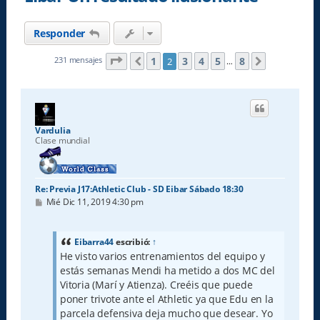
Responder
Página
2
de
8
1
3
4
5
8
231 mensajes
2
Anterior
Siguiente
…
Vardulia
Clase mundial
Re: Previa J17:Athletic Club - SD Eibar Sábado 18:30
M
Mié Dic 11, 2019 4:30 pm
e
n
s
a
Eibarra44
escribió:
↑
j
He visto varios entrenamientos del equipo y
e
estás semanas Mendi ha metido a dos MC del
Vitoria (Marí y Atienza). Creéis que puede
poner trivote ante el Athletic ya que Edu en la
parcela defensiva deja mucho que desear. Yo