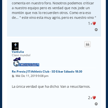
comenta en nuestro foro. Nosotros podemos criticar
a nuestro equipo pero es verdad que nos jode un
montón que nos lo recuerden otros. Como era eso
de... " este vino esta muy agrio, pero es nuestro vino "
1
x
A
r
r
i
b
a
Vardulia
Clase mundial
Re: Previa J17:Athletic Club - SD Eibar Sábado 18:30
M
Mié Dic 11, 2019 9:08 pm
e
n
s
La única verdad que ha dicho: Van a resucitarnos.
a
j
e
2
x
A
r