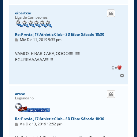
r
i
eibartxar
b
Liga de Campeones
a
Re: Previa J17:Athletic Club - SD Eibar Sábado 18:30
M
Mié Dic 11, 2019 9:35 pm
e
n
s
VAMOS EIBAR CARAJOOOO!!!!!!!!!!
a
EGURRAAAAAA!!!!!!!
j
e
0
x
A
r
r
i
arane
b
Legendario
a
Re: Previa J17:Athletic Club - SD Eibar Sábado 18:30
M
Vie Dic 13, 2019 12:52 pm
e
n
s