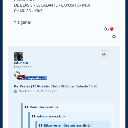
DE BLASIS - ESCALANTE - EXPÓSITO- INUI
CHARLES - KIKE
Y a ganar
0
x
A
r
r
i
b
a
edunara
Legendario
Re: Previa J17:Athletic Club - SD Eibar Sábado 18:30
M
Mié Dic 11, 2019 7:17 pm
e
n
s
a
Vardulia
escribió:
↑
j
e
edunara
escribió:
↑
Eibarres en Gasteiz
escribió:
↑