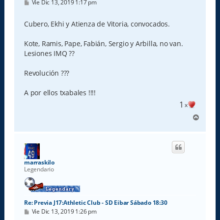
M
Vie Dic 13, 2019 1:17 pm
e
n
s
Cubero, Ekhi y Atienza de Vitoria, convocados.
a
j
e
Kote, Ramis, Pape, Fabián, Sergio y Arbilla, no van.
Lesiones IMQ ??
Revolución ???
A por ellos txabales !!!!
1
x
A
r
r
i
b
a
marraskilo
Legendario
Re: Previa J17:Athletic Club - SD Eibar Sábado 18:30
M
Vie Dic 13, 2019 1:26 pm
e