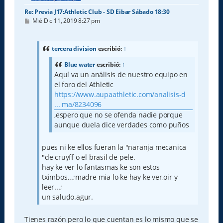
Re: Previa J17:Athletic Club - SD Eibar Sábado 18:30
M
Mié Dic 11, 2019 8:27 pm
e
n
s
a
tercera division
escribió:
↑
j
e
Blue water
escribió:
↑
Aquí va un análisis de nuestro equipo en
el foro del Athletic
https://www.aupaathletic.com/analisis-d
... ma/8234096
,espero que no se ofenda nadie porque
aunque duela dice verdades como puños
pues ni ke ellos fueran la "naranja mecanica
"de cruyff o el brasil de pele.
hay ke ver lo fantasmas ke son estos
tximbos...;madre mia lo ke hay ke ver,oir y
leer...;
un saludo.agur.
Tienes razón pero lo que cuentan es lo mismo que se