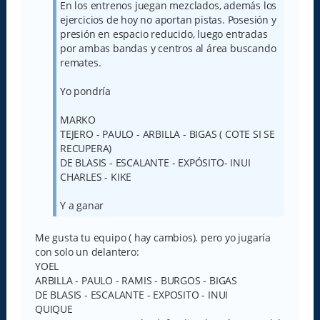
j
En los entrenos juegan mezclados, además los
e
ejercicios de hoy no aportan pistas. Posesión y
presión en espacio reducido, luego entradas
por ambas bandas y centros al área buscando
remates.
Yo pondría
MARKO
TEJERO - PAULO - ARBILLA - BIGAS ( COTE SI SE
RECUPERA)
DE BLASIS - ESCALANTE - EXPÓSITO- INUI
CHARLES - KIKE
Y a ganar
Me gusta tu equipo ( hay cambios). pero yo jugaría
con solo un delantero:
YOEL
ARBILLA - PAULO - RAMIS - BURGOS - BIGAS
DE BLASIS - ESCALANTE - EXPOSITO - INUI
QUIQUE