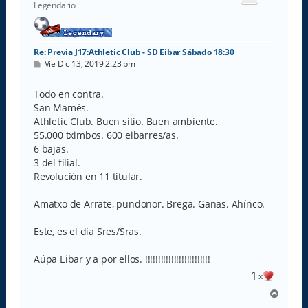
b
Legendario
a
Re: Previa J17:Athletic Club - SD Eibar Sábado 18:30
M
Vie Dic 13, 2019 2:23 pm
e
n
s
Todo en contra.
a
San Mamés.
j
e
Athletic Club. Buen sitio. Buen ambiente.
55.000 tximbos. 600 eibarres/as.
6 bajas.
3 del filial.
Revolución en 11 titular.
Amatxo de Arrate, pundonor. Brega. Ganas. Ahínco.
Este, es el día Sres/Sras.
Aúpa Eibar y a por ellos. !!!!!!!!!!!!!!!!!!!!!!!!!
1
x
A
r