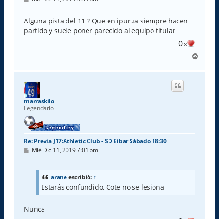
e
n
s
Alguna pista del 11 ? Que en ipurua siempre hacen
a
partido y suele poner parecido al equipo titular
j
e
0
x
A
r
r
i
b
a
marraskilo
Legendario
Re: Previa J17:Athletic Club - SD Eibar Sábado 18:30
M
Mié Dic 11, 2019 7:01 pm
e
n
s
a
arane
escribió:
↑
j
Estarás confundido, Cote no se lesiona
e
Nunca