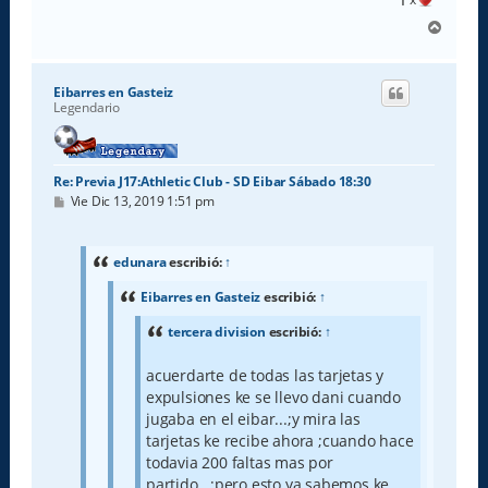
A
r
r
i
Eibarres en Gasteiz
b
Legendario
a
Re: Previa J17:Athletic Club - SD Eibar Sábado 18:30
M
Vie Dic 13, 2019 1:51 pm
e
n
s
a
edunara
escribió:
↑
j
e
Eibarres en Gasteiz
escribió:
↑
tercera division
escribió:
↑
acuerdarte de todas las tarjetas y
expulsiones ke se llevo dani cuando
jugaba en el eibar...;y mira las
tarjetas ke recibe ahora ;cuando hace
todavia 200 faltas mas por
partido...;pero esto ya sabemos ke