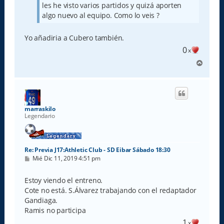
les he visto varios partidos y quizá aporten
algo nuevo al equipo. Como lo veis ?
Yo añadiria a Cubero también.
0
x
A
r
r
i
b
a
marraskilo
Legendario
Re: Previa J17:Athletic Club - SD Eibar Sábado 18:30
M
Mié Dic 11, 2019 4:51 pm
e
n
s
Estoy viendo el entreno.
a
Cote no está. S.Álvarez trabajando con el redaptador
j
e
Gandiaga.
Ramis no participa
1
x