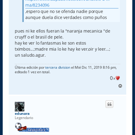
ma/8234096
,espero que no se ofenda nadie porque
aunque duela dice verdades como puños
pues ni ke ellos fueran la "naranja mecanica "de
cruyff o el brasil de pele.
hay ke ver lo fantasmas ke son estos
tximbos...;madre mia lo ke hay ke ver,oir y leer...;
un saludo.agur.
Última edición por
tercera division
el Mié Dic 11, 2019 8:16 pm,
editado 1 vez en total.
0
x
A
r
r
i
b
a
edunara
Legendario