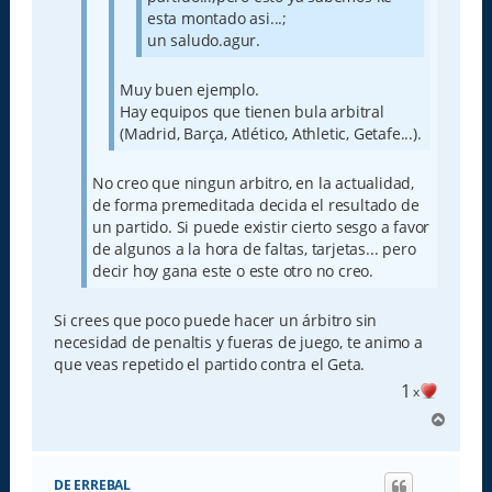
esta montado asi...;
un saludo.agur.
Muy buen ejemplo.
Hay equipos que tienen bula arbitral
(Madrid, Barça, Atlético, Athletic, Getafe...).
No creo que ningun arbitro, en la actualidad,
de forma premeditada decida el resultado de
un partido. Si puede existir cierto sesgo a favor
de algunos a la hora de faltas, tarjetas... pero
decir hoy gana este o este otro no creo.
Si crees que poco puede hacer un árbitro sin
necesidad de penaltis y fueras de juego, te animo a
que veas repetido el partido contra el Geta.
1
x
A
r
r
i
DE ERREBAL