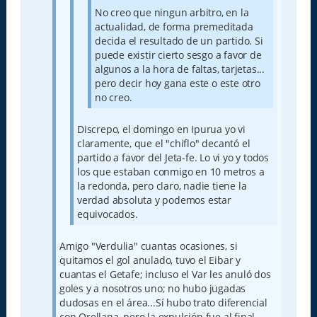
No creo que ningun arbitro, en la
actualidad, de forma premeditada
decida el resultado de un partido. Si
puede existir cierto sesgo a favor de
algunos a la hora de faltas, tarjetas...
pero decir hoy gana este o este otro
no creo.
Discrepo, el domingo en Ipurua yo vi
claramente, que el "chiflo" decantó el
partido a favor del Jeta-fe. Lo vi yo y todos
los que estaban conmigo en 10 metros a
la redonda, pero claro, nadie tiene la
verdad absoluta y podemos estar
equivocados.
Amigo "Verdulia" cuantas ocasiones, si
quitamos el gol anulado, tuvo el Eibar y
cuantas el Getafe; incluso el Var les anuló dos
goles y a nosotros uno; no hubo jugadas
dudosas en el área...Sí hubo trato diferencial
con Orellana, pero la expulsión fue al final.