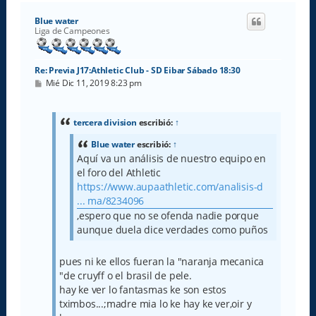
r
i
Blue water
b
Liga de Campeones
a
Re: Previa J17:Athletic Club - SD Eibar Sábado 18:30
M
Mié Dic 11, 2019 8:23 pm
e
n
s
a
tercera division
escribió:
↑
j
e
Blue water
escribió:
↑
Aquí va un análisis de nuestro equipo en
el foro del Athletic
https://www.aupaathletic.com/analisis-d
... ma/8234096
,espero que no se ofenda nadie porque
aunque duela dice verdades como puños
pues ni ke ellos fueran la "naranja mecanica
"de cruyff o el brasil de pele.
hay ke ver lo fantasmas ke son estos
tximbos...;madre mia lo ke hay ke ver,oir y