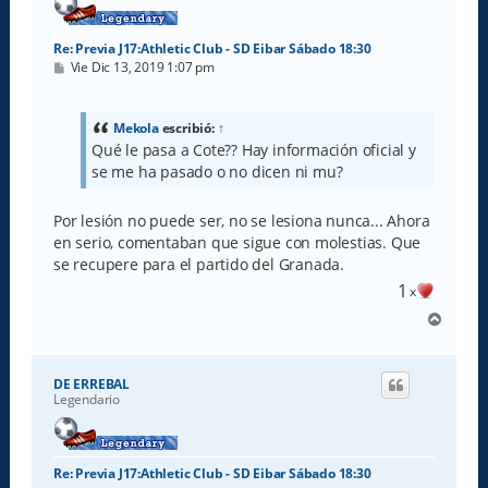
Re: Previa J17:Athletic Club - SD Eibar Sábado 18:30
M
Vie Dic 13, 2019 1:07 pm
e
n
s
a
Mekola
escribió:
↑
j
Qué le pasa a Cote?? Hay información oficial y
e
se me ha pasado o no dicen ni mu?
Por lesión no puede ser, no se lesiona nunca... Ahora
en serio, comentaban que sigue con molestias. Que
se recupere para el partido del Granada.
1
x
A
r
r
i
DE ERREBAL
b
Legendario
a
Re: Previa J17:Athletic Club - SD Eibar Sábado 18:30