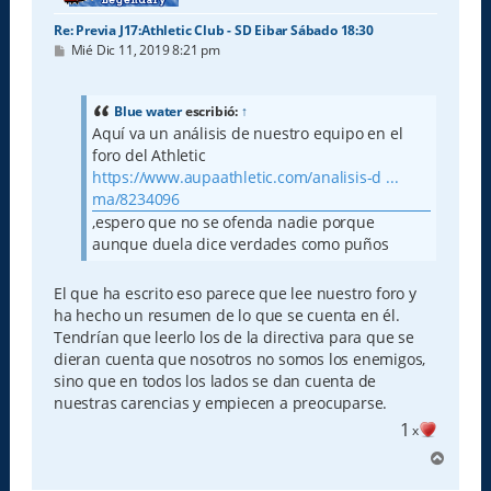
Re: Previa J17:Athletic Club - SD Eibar Sábado 18:30
M
Mié Dic 11, 2019 8:21 pm
e
n
s
a
Blue water
escribió:
↑
j
Aquí va un análisis de nuestro equipo en el
e
foro del Athletic
https://www.aupaathletic.com/analisis-d ...
ma/8234096
,espero que no se ofenda nadie porque
aunque duela dice verdades como puños
El que ha escrito eso parece que lee nuestro foro y
ha hecho un resumen de lo que se cuenta en él.
Tendrían que leerlo los de la directiva para que se
dieran cuenta que nosotros no somos los enemigos,
sino que en todos los lados se dan cuenta de
nuestras carencias y empiecen a preocuparse.
1
x
A
r