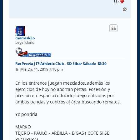
0
x
A
r
r
i
b
a
marraskilo
Legendario
Re: Previa J17:Athletic Club - SD Eibar Sábado 18:30
M
Mié Dic 11, 2019 7:10 pm
e
n
s
En los entrenos juegan mezclados, además los
a
ejercicios de hoy no aportan pistas. Posesión y
j
e
presión en espacio reducido, luego entradas por
ambas bandas y centros al área buscando remates.
Yo pondría
MARKO
TEJERO - PAULO - ARBILLA - BIGAS ( COTE SI SE
RECUPERA)