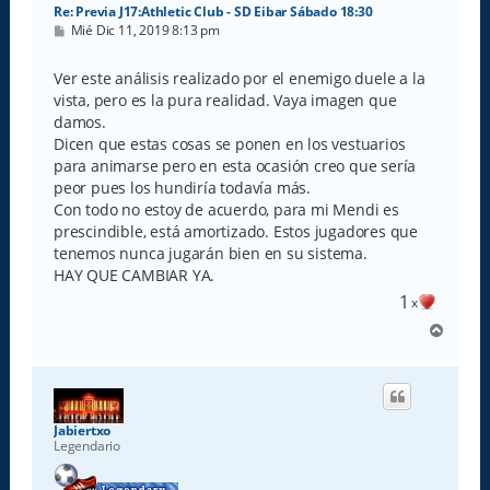
Re: Previa J17:Athletic Club - SD Eibar Sábado 18:30
M
Mié Dic 11, 2019 8:13 pm
e
n
s
Ver este análisis realizado por el enemigo duele a la
a
vista, pero es la pura realidad. Vaya imagen que
j
e
damos.
Dicen que estas cosas se ponen en los vestuarios
para animarse pero en esta ocasión creo que sería
peor pues los hundiría todavía más.
Con todo no estoy de acuerdo, para mi Mendi es
prescindible, está amortizado. Estos jugadores que
tenemos nunca jugarán bien en su sistema.
HAY QUE CAMBIAR YA.
1
x
A
r
r
i
b
a
Jabiertxo
Legendario