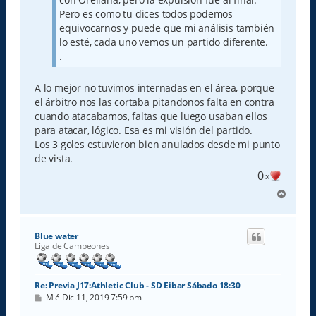
Pero es como tu dices todos podemos
equivocarnos y puede que mi análisis también
lo esté, cada uno vemos un partido diferente.
.
A lo mejor no tuvimos internadas en el área, porque
el árbitro nos las cortaba pitandonos falta en contra
cuando atacabamos, faltas que luego usaban ellos
para atacar, lógico. Esa es mi visión del partido.
Los 3 goles estuvieron bien anulados desde mi punto
de vista.
0
x
A
r
r
i
Blue water
b
Liga de Campeones
a
Re: Previa J17:Athletic Club - SD Eibar Sábado 18:30
M
Mié Dic 11, 2019 7:59 pm
e