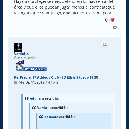
Hay que protegerse más, defendiendo más cerca del
área y que ellos puedan jugar menos al contraataque
y tengan que crear juego, que pienso les viene peor.
0
x
A
r
r
i
b
a
Vardulia
Clase mundial
Re: Previa J17:Athletic Club - SD Eibar Sábado 18:30
M
Mié Dic 11, 2019 7:47 pm
e
n
s
a
edunara
escribió:
↑
j
e
Vardulia
escribió:
↑
edunara
escribió:
↑