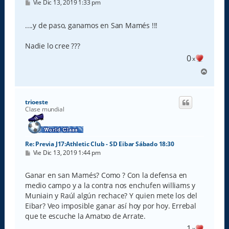
M
Vie Dic 13, 2019 1:33 pm
e
n
s
....y de paso, ganamos en San Mamés !!!
a
j
e
Nadie lo cree ???
0
x
A
r
r
i
trioeste
b
Clase mundial
a
Re: Previa J17:Athletic Club - SD Eibar Sábado 18:30
M
Vie Dic 13, 2019 1:44 pm
e
n
s
Ganar en san Mamés? Como ? Con la defensa en
a
medio campo y a la contra nos enchufen williams y
j
e
Muniain y Raúl algún rechace? Y quien mete los del
Eibar? Veo imposible ganar así hoy por hoy. Errebal
que te escuche la Amatxo de Arrate.
1
x