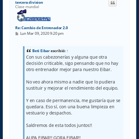
tercera division
b
Clase mundial
a
Re: Cambio de Entrenador 2.0
M
Lun Mar 09, 2020 9:20 pm
e
n
s
a
Beti Eibar
escribió:
↑
j
Con sus cabezonerías y alguna que otra
e
decisión criticable, sigo pensando que no hay
otro entrenador mejor para nuestro Eibar.
No veo ahora mismo a nadie que lo pudiera
sustituir y mejorar el rendimiento del equipo.
Y en caso de permanencia, me gustaría que se
quedara. Eso sí, con una buena limpieza en
vestuario y despachos.
Saldremos de esta todos juntos!!
AUPA EIBAR!! GORA EIBAR!!