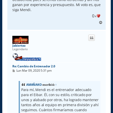
ganan por experiencia y presupuesto. Mi voto es, que
siga Mendi.
0
x
A
r
r
i
b
a
Jabiertxo
Legendario
Re: Cambio de Entrenador 2.0
M
Lun Mar 09, 2020 5:31 pm
e
n
s
a
AMAÑAKO
escribió:
↑
j
Para mí, Mendi es el entrenador adecuado
e
para el Eibar. Él, con su estilo, criticado por
unos y alabado por otros, ha logrado mantener
tantos años al equipo en primera división y ahí
seguimos. Cuántos firmaríamos cuando