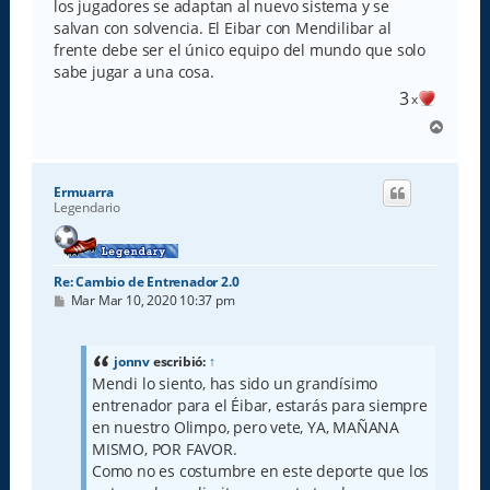
los jugadores se adaptan al nuevo sistema y se
salvan con solvencia. El Eibar con Mendilibar al
frente debe ser el único equipo del mundo que solo
sabe jugar a una cosa.
3
x
A
r
r
i
Ermuarra
b
Legendario
a
Re: Cambio de Entrenador 2.0
M
Mar Mar 10, 2020 10:37 pm
e
n
s
a
jonnv
escribió:
↑
j
Mendi lo siento, has sido un grandísimo
e
entrenador para el Éibar, estarás para siempre
en nuestro Olimpo, pero vete, YA, MAÑANA
MISMO, POR FAVOR.
Como no es costumbre en este deporte que los