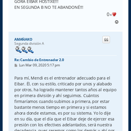
GORA EIBAR HOSTIXE!!!
EN SEGUNDA B NO TE ABANDONÉ!!!
0
x
A
r
r
i
AMAÑAKO
b
Segunda división A
a
Re: Cambio de Entrenador 2.0
M
Lun Mar 09, 2020 5:17 pm
e
n
s
Para mí, Mendi es el entrenador adecuado para el
a
Eibar. Él, con su estilo, criticado por unos y alabado
j
e
por otros, ha logrado mantener tantos años al equipo
en primera división y ahí seguimos. Cuántos
firmaríamos cuando subimos a primera, por estar
bastante menos tiempo en primera y si estamos
ahora donde estamos, es por su sistema. Yo lo dije
en su día, que el día que el Eibar deje de ejercer esa
presión con los efectivos adelantados, será nuestra
decadencia, pues seremos como los demás y ahí nos