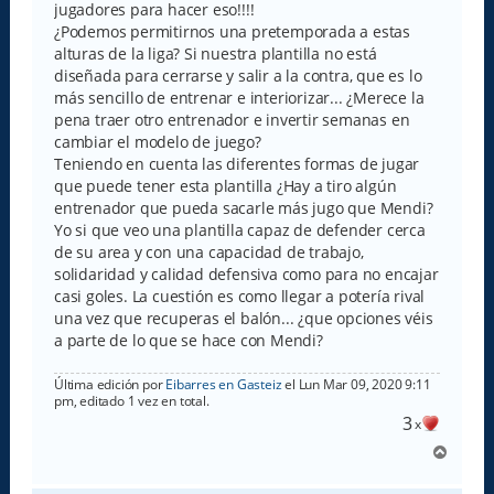
jugadores para hacer eso!!!!
¿Podemos permitirnos una pretemporada a estas
alturas de la liga? Si nuestra plantilla no está
diseñada para cerrarse y salir a la contra, que es lo
más sencillo de entrenar e interiorizar... ¿Merece la
pena traer otro entrenador e invertir semanas en
cambiar el modelo de juego?
Teniendo en cuenta las diferentes formas de jugar
que puede tener esta plantilla ¿Hay a tiro algún
entrenador que pueda sacarle más jugo que Mendi?
Yo si que veo una plantilla capaz de defender cerca
de su area y con una capacidad de trabajo,
solidaridad y calidad defensiva como para no encajar
casi goles. La cuestión es como llegar a potería rival
una vez que recuperas el balón... ¿que opciones véis
a parte de lo que se hace con Mendi?
Última edición por
Eibarres en Gasteiz
el Lun Mar 09, 2020 9:11
pm, editado 1 vez en total.
3
x
A
r
r