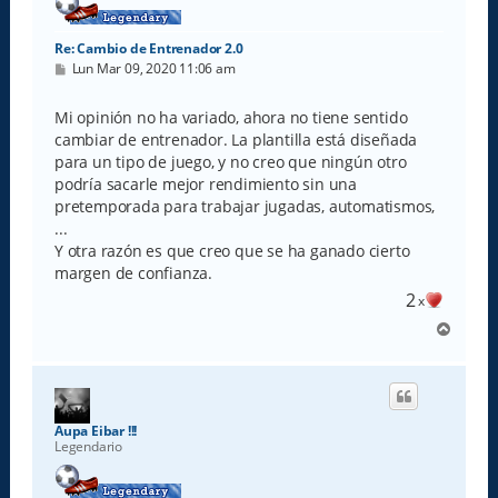
Re: Cambio de Entrenador 2.0
M
Lun Mar 09, 2020 11:06 am
e
n
s
Mi opinión no ha variado, ahora no tiene sentido
a
cambiar de entrenador. La plantilla está diseñada
j
e
para un tipo de juego, y no creo que ningún otro
podría sacarle mejor rendimiento sin una
pretemporada para trabajar jugadas, automatismos,
...
Y otra razón es que creo que se ha ganado cierto
margen de confianza.
2
x
A
r
r
i
b
a
Aupa Eibar !!!
Legendario