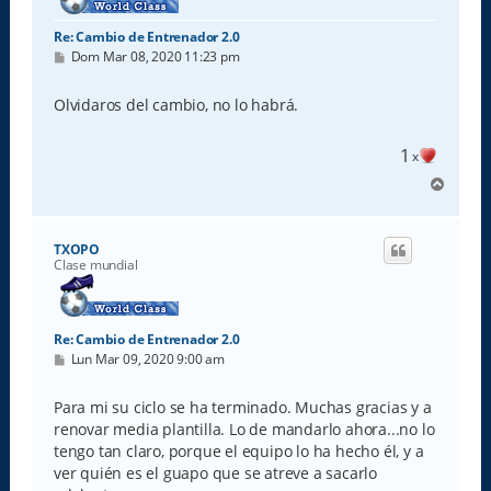
Re: Cambio de Entrenador 2.0
M
Dom Mar 08, 2020 11:23 pm
e
n
s
Olvidaros del cambio, no lo habrá.
a
j
e
1
x
A
r
r
i
TXOPO
b
Clase mundial
a
Re: Cambio de Entrenador 2.0
M
Lun Mar 09, 2020 9:00 am
e
n
s
Para mi su ciclo se ha terminado. Muchas gracias y a
a
renovar media plantilla. Lo de mandarlo ahora...no lo
j
e
tengo tan claro, porque el equipo lo ha hecho él, y a
ver quién es el guapo que se atreve a sacarlo