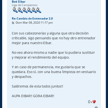
Beti Eibar
Liga de Campeones
Re: Cambio de Entrenador 2.0
M
Dom Mar 08, 2020 11:17 pm
e
n
s
Con sus cabezonerías y alguna que otra decisión
a
criticable, sigo pensando que no hay otro entrenador
j
e
mejor para nuestro Eibar.
No veo ahora mismo a nadie que lo pudiera sustituir
y mejorar el rendimiento del equipo.
Y en caso de permanencia, me gustaría que se
quedara. Eso sí, con una buena limpieza en vestuario
y despachos.
Saldremos de esta todos juntos!!
AUPA EIBAR!! GORA EIBAR!!
0
x
A