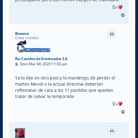
0
x
A
r
r
i
Bonona
b
Clase mundial
a
Re: Cambio de Entrenador 2.0
M
Dom Mar 08, 2020 11:03 pm
e
n
s
Ya lo dije en otro post y lo mantengo, de perder el
a
martes Mendi o la actual directiva deberían
j
e
reflexionar de cara a los 11 partidos que quedan
tratar de salvar la temporada
0
x
A
r
r
i
b
a