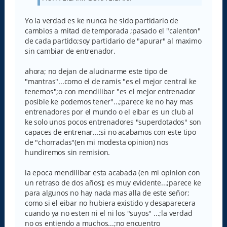
Yo la verdad es ke nunca he sido partidario de
cambios a mitad de temporada ;pasado el "calenton"
de cada partido;soy partidario de "apurar" al maximo
sin cambiar de entrenador.
ahora; no dejan de alucinarme este tipo de
"mantras"...como el de ramis "es el mejor central ke
tenemos";o con mendilibar "es el mejor entrenador
posible ke podemos tener"...;parece ke no hay mas
entrenadores por el mundo o el eibar es un club al
ke solo unos pocos entrenadores "superdotados" son
capaces de entrenar...;si no acabamos con este tipo
de "chorradas"(en mi modesta opinion) nos
hundiremos sin remision.
la epoca mendilibar esta acabada (en mi opinion con
un retraso de dos años); es muy evidente...;parece ke
para algunos no hay nada mas alla de este señor;
como si el eibar no hubiera existido y desaparecera
cuando ya no esten ni el ni los "suyos" ...;la verdad
no os entiendo a muchos...;no encuentro