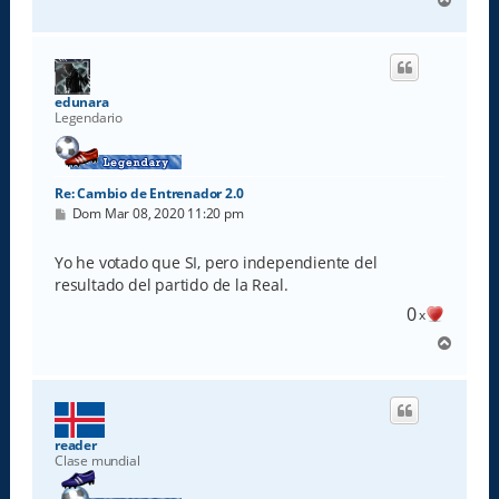
r
r
i
b
a
edunara
Legendario
Re: Cambio de Entrenador 2.0
M
Dom Mar 08, 2020 11:20 pm
e
n
s
Yo he votado que SI, pero independiente del
a
resultado del partido de la Real.
j
e
0
x
A
r
r
i
b
a
reader
Clase mundial