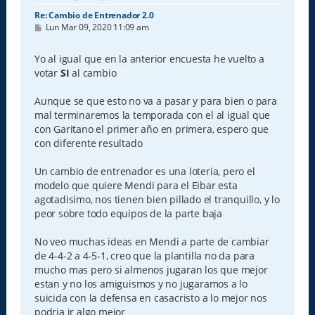
Re: Cambio de Entrenador 2.0
M
Lun Mar 09, 2020 11:09 am
e
n
s
Yo al igual que en la anterior encuesta he vuelto a
a
votar
SI
al cambio
j
e
Aunque se que esto no va a pasar y para bien o para
mal terminaremos la temporada con el al igual que
con Garitano el primer año en primera, espero que
con diferente resultado
Un cambio de entrenador es una loteria, pero el
modelo que quiere Mendi para el Eibar esta
agotadisimo, nos tienen bien pillado el tranquillo, y lo
peor sobre todo equipos de la parte baja
No veo muchas ideas en Mendi a parte de cambiar
de 4-4-2 a 4-5-1, creo que la plantilla no da para
mucho mas pero si almenos jugaran los que mejor
estan y no los amiguismos y no jugaramos a lo
suicida con la defensa en casacristo a lo mejor nos
podria ir algo mejor