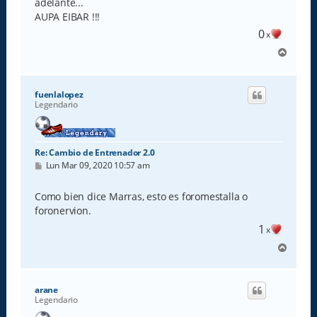
adelante...
AUPA EIBAR !!!
0
x
A
r
r
i
fuenlalopez
b
Legendario
a
Re: Cambio de Entrenador 2.0
M
Lun Mar 09, 2020 10:57 am
e
n
s
Como bien dice Marras, esto es foromestalla o
a
foronervion.
j
e
1
x
A
r
r
i
arane
b
Legendario
a