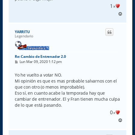
1
x
A
r
r
i
YARRITU
b
Legendario
a
Re: Cambio de Entrenador 2.0
M
Lun Mar 09, 2020 1:12 pm
e
n
s
Yo he vuelto a votar NO.
a
Mi opinión es que es mas probable salvarnos con el
j
e
que con otro (o menos improbable).
Eso sí, en cuanto acabe la temporada hay que
cambiar de entrenador. El y Fran tienen mucha culpa
de lo que está pasando.
0
x
A
r
r