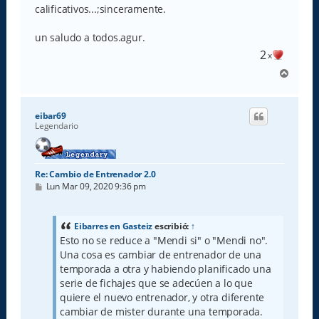
calificativos...;sinceramente.
un saludo a todos.agur.
2
x
A
r
r
i
eibar69
b
Legendario
a
Re: Cambio de Entrenador 2.0
M
Lun Mar 09, 2020 9:36 pm
e
n
s
a
Eibarres en Gasteiz
escribió:
↑
j
Esto no se reduce a "Mendi si" o "Mendi no".
e
Una cosa es cambiar de entrenador de una
temporada a otra y habiendo planificado una
serie de fichajes que se adecúen a lo que
quiere el nuevo entrenador, y otra diferente
cambiar de mister durante una temporada.