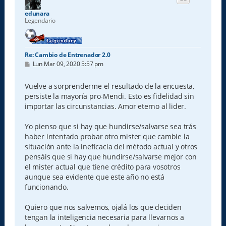
b
a
edunara
Legendario
Re: Cambio de Entrenador 2.0
M
Lun Mar 09, 2020 5:57 pm
e
n
s
Vuelve a sorprenderme el resultado de la encuesta,
a
persiste la mayoría pro-Mendi. Esto es fidelidad sin
j
e
importar las circunstancias. Amor eterno al lider.
Yo pienso que si hay que hundirse/salvarse sea trás
haber intentado probar otro mister que cambie la
situación ante la ineficacia del método actual y otros
pensáis que si hay que hundirse/salvarse mejor con
el mister actual que tiene crédito para vosotros
aunque sea evidente que este año no está
funcionando.
Quiero que nos salvemos, ojalá los que deciden
tengan la inteligencia necesaria para llevarnos a