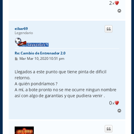
2
x
A
r
r
i
eibar69
b
Legendario
a
Re: Cambio de Entrenador 2.0
M
Mar Mar 10, 2020 10:51 pm
e
n
s
Llegados a este punto que tiene pinta de dificil
a
retorno.
j
e
A quién pondríamos ?
A mí, a bote pronto no se me ocurre ningun nombre
así con algo de garantias y que pudiera venir .
0
x
A
r
r
i
b