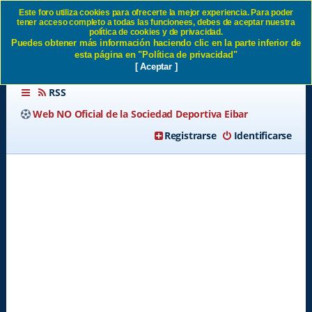
Este foro utiliza cookies para ofrecerte la mejor experiencia. Para poder
tener acceso completo a todas las funcionees, debes de aceptar nuestra
Cambio de Entrenador 2.0 SD
política de cookies y de privacidad.
Puedes obtener más información haciendo clic en la parte inferior de
Eibar
esta página en "Política de privacidad"
[ Aceptar ]
RSS
Web NO Oficial de la Sociedad Deportiva Eibar
Registrarse
Identificarse