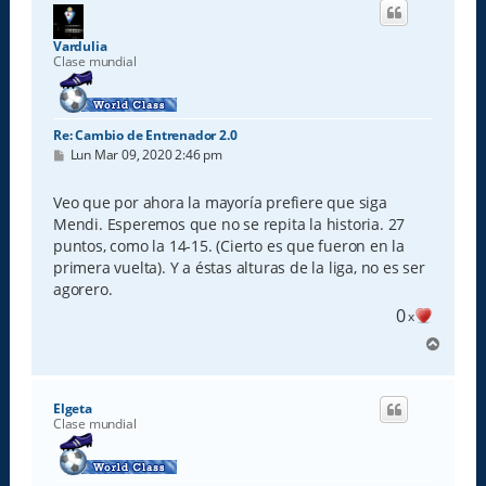
i
b
a
Vardulia
Clase mundial
Re: Cambio de Entrenador 2.0
M
Lun Mar 09, 2020 2:46 pm
e
n
s
Veo que por ahora la mayoría prefiere que siga
a
Mendi. Esperemos que no se repita la historia. 27
j
e
puntos, como la 14-15. (Cierto es que fueron en la
primera vuelta). Y a éstas alturas de la liga, no es ser
agorero.
0
x
A
r
r
i
Elgeta
b
Clase mundial
a