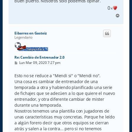
buen puerto. Nosotros solo podemos opinar.
0
x
A
r
r
i
Eibarres en Gasteiz
b
Legendario
a
Re: Cambio de Entrenador 2.0
M
Lun Mar 09, 2020 7:27 pm
e
n
s
Esto no se reduce a "Mendi si" o "Mendi no".
a
Una cosa es cambiar de entrenador de una
j
e
temporada a otra y habiendo planificado una serie
de fichajes que se adecúen a lo que quiere el nuevo
entrenador, y otra diferente cambiar de mister
durante una temporada.
Nosotros tenemos una plantilla con jugadores de
unas características muy concretas. Porque he leído
a algún forero decir que otros equipos se cierran
atrás y salen a la contra... pero si no tenemos