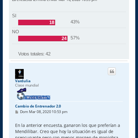
SI
43%
18
NO
57%
24
Votos totales:
42
Vardulia
Clase mundial
Cambio de Entrenador 2.0
M
Dom Mar 08, 2020 10:53 pm
e
n
s
En la anterior encuesta, ganaron los que preferían a
a
Mendilibar. Creo que hoy la situación es igual de
j
e
preocupante pero con menos margen de maniobra.