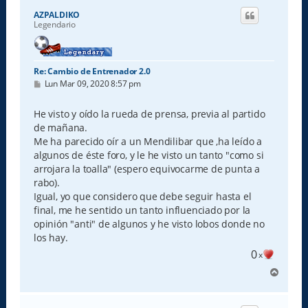
i
AZPALDIKO
b
Legendario
a
Re: Cambio de Entrenador 2.0
M
Lun Mar 09, 2020 8:57 pm
e
n
s
He visto y oído la rueda de prensa, previa al partido
a
de mañana.
j
e
Me ha parecido oír a un Mendilibar que ,ha leído a
algunos de éste foro, y le he visto un tanto "como si
arrojara la toalla" (espero equivocarme de punta a
rabo).
Igual, yo que considero que debe seguir hasta el
final, me he sentido un tanto influenciado por la
opinión "anti" de algunos y he visto lobos donde no
los hay.
0
x
A
r
r
i