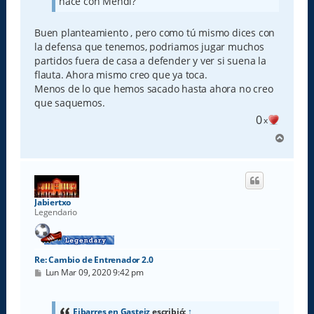
hace con Mendi?
Buen planteamiento , pero como tú mismo dices con
la defensa que tenemos, podriamos jugar muchos
partidos fuera de casa a defender y ver si suena la
flauta. Ahora mismo creo que ya toca.
Menos de lo que hemos sacado hasta ahora no creo
que saquemos.
0
x
A
r
r
i
b
a
Jabiertxo
Legendario
Re: Cambio de Entrenador 2.0
M
Lun Mar 09, 2020 9:42 pm
e
n
s
a
Eibarres en Gasteiz
escribió:
↑