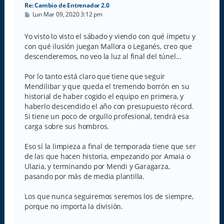
Re: Cambio de Entrenador 2.0
M
Lun Mar 09, 2020 3:12 pm
e
n
s
Yo visto lo visto el sábado y viendo con qué ímpetu y
a
con qué ilusión juegan Mallora o Leganés, creo que
j
e
descenderemos, no veo la luz al final del túnel...
Por lo tanto está claro que tiene que seguir
Mendilibar y que queda el tremendo borrón en su
historial de haber cogido el equipo en primera, y
haberlo descendido el año con presupuesto récord.
Si tiene un poco de orgullo profesional, tendrá esa
carga sobre sus hombros.
Eso sí la limpieza a final de temporada tiene que ser
de las que hacen historia, empezando por Amaia o
Ulazia, y terminando por Mendi y Garagarza,
pasando por más de media plantilla.
Los que nunca seguiremos seremos los de siempre,
porque no importa la división.