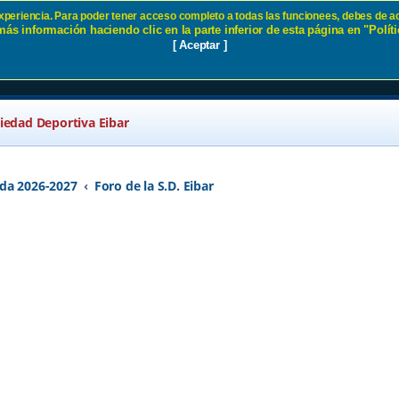
 experiencia. Para poder tener acceso completo a todas las funcionees, debes de ac
ás información haciendo clic en la parte inferior de esta página en "Políti
21 - Página 45 SD Eibar
[ Aceptar ]
ciedad Deportiva Eibar
da 2026-2027
Foro de la S.D. Eibar