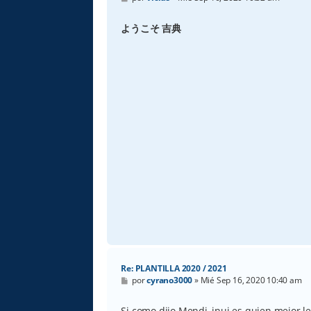
e
n
s
ようこそ 吉典
a
j
e
Re: PLANTILLA 2020 / 2021
M
por
cyrano3000
»
Mié Sep 16, 2020 10:40 am
e
n
s
Si como dijo Mendi, inui es quien mejor l