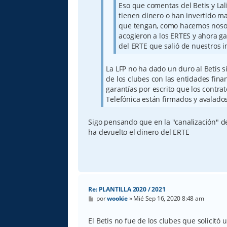
Eso que comentas del Betis y Lal
tienen dinero o han invertido ma
que tengan, como hacemos nosot
acogieron a los ERTES y ahora ga
del ERTE que salió de nuestros 
La LFP no ha dado un duro al Betis s
de los clubes con las entidades fin
garantías por escrito que los contra
Telefónica están firmados y avalados
Sigo pensando que en la "canalización" de
ha devuelto el dinero del ERTE
Re: PLANTILLA 2020 / 2021
M
por
wookie
»
Mié Sep 16, 2020 8:48 am
e
n
s
El Betis no fue de los clubes que solicitó 
a