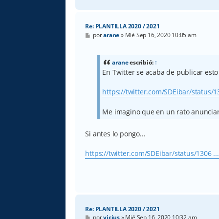
Re: PLANTILLA 2020 / 2021
M
por
arane
»
Mié Sep 16, 2020 10:05 am
e
n
s
a
arane
escribió:
↑
j
En Twitter se acaba de publicar esto
e
https://twitter.com/SDEibar/status/1
Me imagino que en un rato anunciar
Si antes lo pongo...
https://twitter.com/SDEibar/status/1306 .
Re: PLANTILLA 2020 / 2021
M
por
vicius
»
Mié Sep 16, 2020 10:32 am