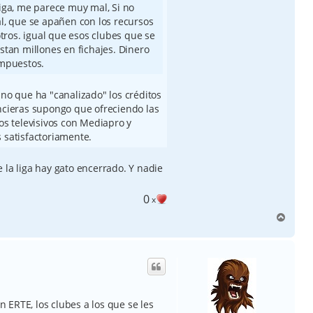
iga, me parece muy mal, Si no
l, que se apañen con los recursos
ros. igual que esos clubes que se
stan millones en fichajes. Dinero
impuestos.
ino que ha "canalizado" los créditos
ancieras supongo que ofreciendo las
tos televisivos con Mediapro y
 satisfactoriamente.
 la liga hay gato encerrado. Y nadie
0
x
A
r
r
i
b
a
un ERTE, los clubes a los que se les