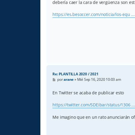
debería caer la cara de vergüenza son es
j
e
https://es.besoccer.com/noticia/los-equ ..
Re: PLANTILLA 2020 / 2021
M
por
arane
»
Mié Sep 16, 2020 10:03 am
e
n
s
En Twitter se acaba de publicar esto
a
j
e
https://twitter.com/SDEibar/status/1306 .
Me imagino que en un rato anunciarán of