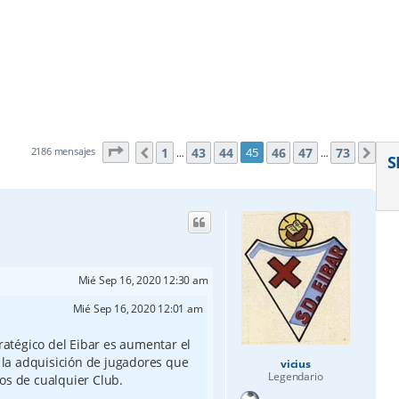
Página
45
de
73
1
43
44
46
47
73
2186 mensajes
45
Anterior
Sig
…
…
S
Mié Sep 16, 2020 12:30 am
Mié Sep 16, 2020 12:01 am
tratégico del Eibar es aumentar el
e la adquisición de jugadores que
vicius
Legendario
os de cualquier Club.