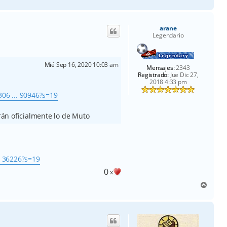
r
r
i
arane
b
Legendario
a
Mié Sep 16, 2020 10:03 am
Mensajes:
2343
Registrado:
Jue Dic 27,
2018 4:33 pm
306 ... 90946?s=19
án oficialmente lo de Muto
.. 36226?s=19
0
x
A
r
r
i
b