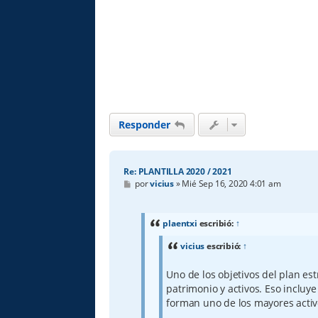
Responder
Re: PLANTILLA 2020 / 2021
M
por
vicius
»
Mié Sep 16, 2020 4:01 am
e
n
s
a
plaentxi
escribió:
↑
j
e
vicius
escribió:
↑
Uno de los objetivos del plan es
patrimonio y activos. Eso incluy
forman uno de los mayores activ