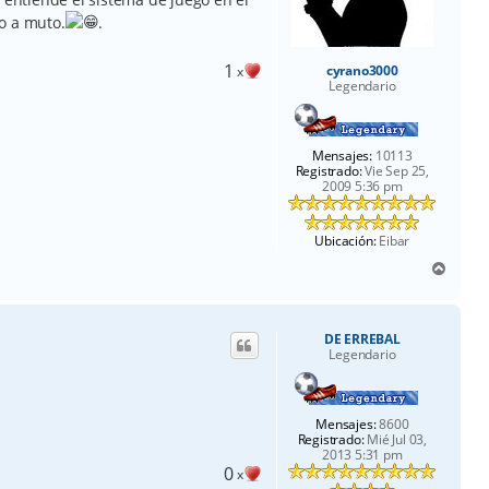
o a muto.
.
1
cyrano3000
x
Legendario
Mensajes:
10113
Registrado:
Vie Sep 25,
2009 5:36 pm
Ubicación:
Eibar
A
r
r
i
DE ERREBAL
b
Legendario
a
Mensajes:
8600
Registrado:
Mié Jul 03,
2013 5:31 pm
0
x