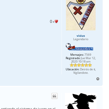
a
0
x
vicius
Legendario
Mensajes:
7569
Registrado:
Jue Mar 12,
2020 10:18 am
Ubicación:
Detrás de ti,
Vigilandote.
A
r
r
i
b
a
e entiende el sistema de juego en el