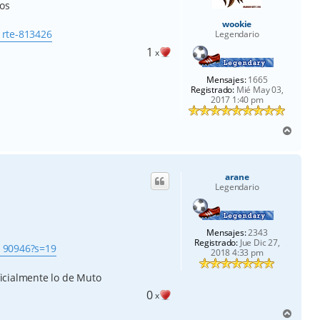
tos
wookie
. rte-813426
Legendario
1
x
Mensajes:
1665
Registrado:
Mié May 03,
2017 1:40 pm
A
r
r
i
arane
b
Legendario
a
Mensajes:
2343
Registrado:
Jue Dic 27,
.. 90946?s=19
2018 4:33 pm
icialmente lo de Muto
0
x
A