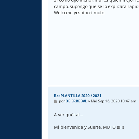
a
campo, supongo que se lo explicará rápid
j
e
Welcome yoshinori muto.
Re: PLANTILLA 2020 / 2021
M
por
DE ERREBAL
»
Mié Sep 16, 2020 10:47 am
e
n
s
A ver qué tal...
a
j
e
Mi bienvenida y Suerte, MUTO !!!!!!