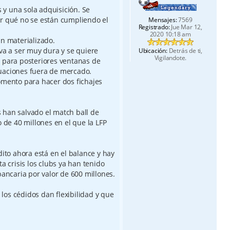
y una sola adquisición. Se
r qué no se están cumpliendo el
Mensajes:
7569
Registrado:
Jue Mar 12,
2020 10:18 am
an materializado.
va a ser muy dura y se quiere
Ubicación:
Detrás de ti,
Vigilandote.
 para posteriores ventanas de
uaciones fuera de mercado.
omento para hacer dos fichajes
han salvado el match ball de
o de 40 millones en el que la LFP
dito ahora está en el balance y hay
a crisis los clubs ya han tenido
bancaria por valor de 600 millones.
os cédidos dan flexibilidad y que