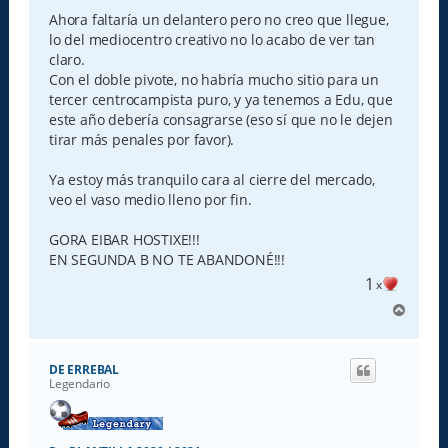
Ahora faltaría un delantero pero no creo que llegue,
lo del mediocentro creativo no lo acabo de ver tan
claro.
Con el doble pivote, no habría mucho sitio para un
tercer centrocampista puro, y ya tenemos a Edu, que
este año debería consagrarse (eso sí que no le dejen
tirar más penales por favor).
Ya estoy más tranquilo cara al cierre del mercado,
veo el vaso medio lleno por fin.
GORA EIBAR HOSTIXE!!!
EN SEGUNDA B NO TE ABANDONÉ!!!
1
x
A
r
r
i
DE ERREBAL
b
Legendario
a