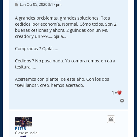
M
Lun Oct 05, 2020 3:17 pm
e
n
s
A grandes problemas, grandes soluciones. Toca
a
cedidos, por economía. Normal. Cómo todos. Son 2
j
e
buenas cesiones y ahora, 2 guindas con un MC
creador y un 9/9.....ojalá....
Comprados ? Ojalá.....
Cedidos ? No pasa nada. Ya compraremos, en otra
tesitura.....
Acertemos con plantel de este año. Con los dos
"sevillanos", creo, hemos acertado.
1
x
A
r
r
i
b
a
P1TER
Clase mundial