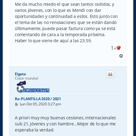
s
Me da mucho miedo el que sean tantos cedidos, y
a
varios jóvenes, con lo que es Mendi con dar
j
e
oportunidades y continuidad a estos. Esto junto con
el tema de las no renovaciones que se están dando
últimamente, puede pasar factura como ya se está
comentando de cara a la temporada próxima.
Haber lo que viene de aquí a las 23.59.
1
x
A
r
r
i
Elgeta
b
Clase mundial
a
Re: PLANTILLA 2020 / 2021
M
Lun Oct 05, 2020 3:27 pm
e
n
s
A priori muy muy buenas cesiones, internacionales
a
sub 21, jóvenes y con hambre...Mejor de lo que me
j
e
esperaba la verdad.