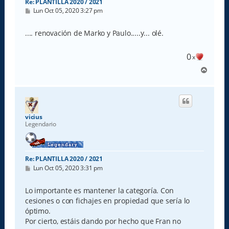
Re: PLANTILLA 2020 / 2021
M
Lun Oct 05, 2020 3:27 pm
e
n
s
.... renovación de Marko y Paulo.....y... olé.
a
j
e
0
x
A
r
r
i
b
a
vicius
Legendario
Re: PLANTILLA 2020 / 2021
M
Lun Oct 05, 2020 3:31 pm
e
n
s
Lo importante es mantener la categoría. Con
a
cesiones o con fichajes en propiedad que sería lo
j
e
óptimo.
Por cierto, estáis dando por hecho que Fran no