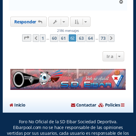
A
r
r
i
Responder
b
a
2186 mensajes
Página
62
de
73
1
60
61
63
64
73
62
Anterior
Siguiente
…
…
Ir a
Inicio
Contactar
Policies
Foro No Oficial de la SD Eibar Sociedad Deportiva.
Eibarpool.com no se hace responsable de las opiniones
vertidas por sus usuarios, cada usuario es responsable de los