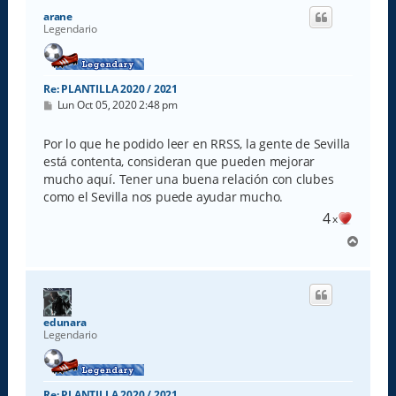
i
arane
b
Legendario
a
Re: PLANTILLA 2020 / 2021
M
Lun Oct 05, 2020 2:48 pm
e
n
s
Por lo que he podido leer en RRSS, la gente de Sevilla
a
está contenta, consideran que pueden mejorar
j
e
mucho aquí. Tener una buena relación con clubes
como el Sevilla nos puede ayudar mucho.
4
x
A
r
r
i
b
a
edunara
Legendario
Re: PLANTILLA 2020 / 2021