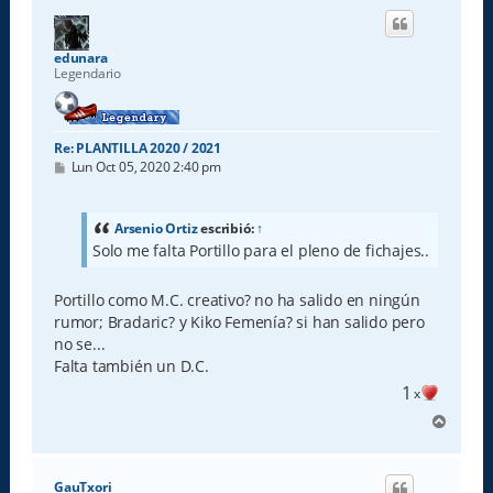
i
b
a
edunara
Legendario
Re: PLANTILLA 2020 / 2021
M
Lun Oct 05, 2020 2:40 pm
e
n
s
a
Arsenio Ortiz
escribió:
↑
j
Solo me falta Portillo para el pleno de fichajes..
e
Portillo como M.C. creativo? no ha salido en ningún
rumor; Bradaric? y Kiko Femenía? si han salido pero
no se...
Falta también un D.C.
1
x
A
r
r
i
GauTxori