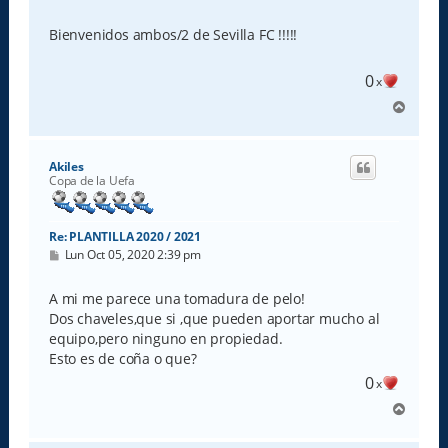
e
n
s
Bienvenidos ambos/2 de Sevilla FC !!!!!
a
j
e
0
x
A
r
r
i
Akiles
b
Copa de la Uefa
a
Re: PLANTILLA 2020 / 2021
M
Lun Oct 05, 2020 2:39 pm
e
n
s
A mi me parece una tomadura de pelo!
a
Dos chaveles,que si ,que pueden aportar mucho al
j
e
equipo,pero ninguno en propiedad.
Esto es de coña o que?
0
x
A
r
r