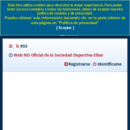
Este foro utiliza cookies para ofrecerte la mejor experiencia. Para poder
tener acceso completo a todas las funcionees, debes de aceptar nuestra
Conclusiones para el futuro
política de cookies y de privacidad.
Puedes obtener más información haciendo clic en la parte inferior de
de la temporada 19 / 20 SD
esta página en "Política de privacidad"
[ Aceptar ]
Eibar
RSS
Web NO Oficial de la Sociedad Deportiva Eibar
Registrarse
Identificarse