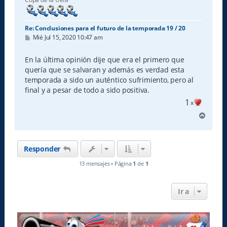
a
Re: Conclusiones para el futuro de la temporada 19 / 20
M
Mié Jul 15, 2020 10:47 am
e
n
s
En la última opinión dije que era el primero que
a
quería que se salvaran y además es verdad esta
j
e
temporada a sido un auténtico sufrimiento, pero al
final y a pesar de todo a sido positiva.
1
x
A
r
r
i
Responder
b
a
13 mensajes • Página
1
de
1
Ir a