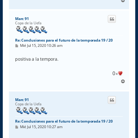
A
r
r
i
Marc 91
b
Copa de la Uefa
a
Re: Conclusiones para el futuro de la temporada 19 / 20
M
Mié Jul 15, 2020 10:26 am
e
n
s
positiva a la tempora.
a
j
e
0
x
A
r
r
i
Marc 91
b
Copa de la Uefa
a
Re: Conclusiones para el futuro de la temporada 19 / 20
M
Mié Jul 15, 2020 10:27 am
e
n