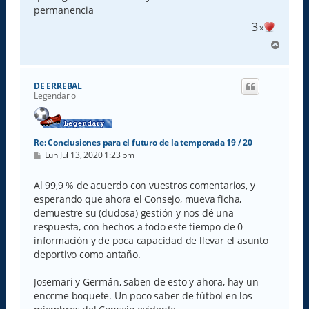
permanencia
3
x
A
r
r
i
DE ERREBAL
b
Legendario
a
Re: Conclusiones para el futuro de la temporada 19 / 20
M
Lun Jul 13, 2020 1:23 pm
e
n
s
Al 99,9 % de acuerdo con vuestros comentarios, y
a
esperando que ahora el Consejo, mueva ficha,
j
e
demuestre su (dudosa) gestión y nos dé una
respuesta, con hechos a todo este tiempo de 0
información y de poca capacidad de llevar el asunto
deportivo como antaño.
Josemari y Germán, saben de esto y ahora, hay un
enorme boquete. Un poco saber de fútbol en los