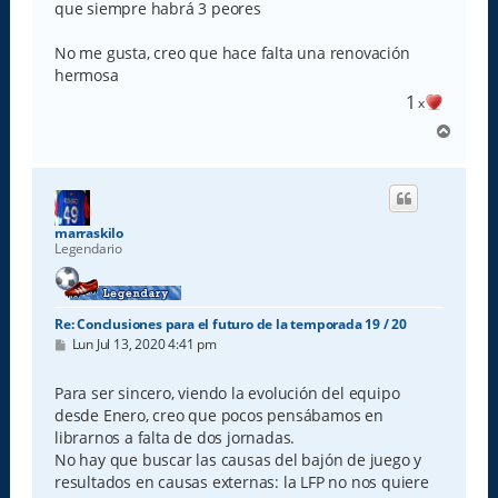
que siempre habrá 3 peores
No me gusta, creo que hace falta una renovación
hermosa
1
x
A
r
r
i
b
a
marraskilo
Legendario
Re: Conclusiones para el futuro de la temporada 19 / 20
M
Lun Jul 13, 2020 4:41 pm
e
n
s
Para ser sincero, viendo la evolución del equipo
a
desde Enero, creo que pocos pensábamos en
j
e
librarnos a falta de dos jornadas.
No hay que buscar las causas del bajón de juego y
resultados en causas externas: la LFP no nos quiere