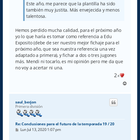
Este año, me parece que la plantilla ha sido
también muy justita. Más envejecida y menos
talentosa.
Hemos perdido mucha calidad, para el próximo año
yo lo que haría es tomar como referencia a Edu
Exposito (debe de ser nuestro mejor fichaje para el
próximo año, que sea nuestra referencia una vez
adaptado a primera), y fichar a dos o tres jugones
más. Mendi ni tocarlo, es mi opinión pero me da que
no voy a acertar ni una.
2
x
A
r
r
i
saul_berjon
b
Primera división
a
Re: Conclusiones para el futuro de la temporada 19 / 20
M
Lun Jul 13, 2020 1:07 pm
e
n