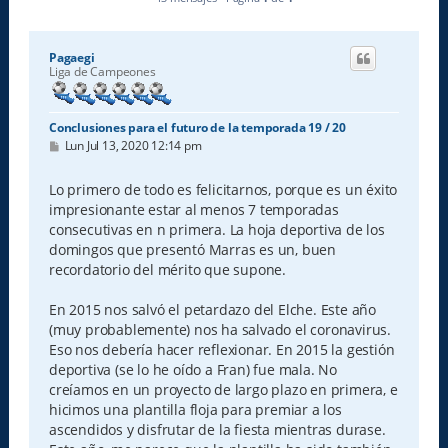
Pagaegi
Liga de Campeones
Conclusiones para el futuro de la temporada 19 / 20
M
Lun Jul 13, 2020 12:14 pm
e
n
s
Lo primero de todo es felicitarnos, porque es un éxito
a
impresionante estar al menos 7 temporadas
j
e
consecutivas en n primera. La hoja deportiva de los
domingos que presentó Marras es un, buen
recordatorio del mérito que supone.
En 2015 nos salvó el petardazo del Elche. Este año
(muy probablemente) nos ha salvado el coronavirus.
Eso nos debería hacer reflexionar. En 2015 la gestión
deportiva (se lo he oído a Fran) fue mala. No
creíamos en un proyecto de largo plazo en primera, e
hicimos una plantilla floja para premiar a los
ascendidos y disfrutar de la fiesta mientras durase.