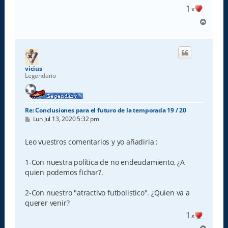
1
x
A
r
r
i
b
a
vicius
Legendario
Re: Conclusiones para el futuro de la temporada 19 / 20
M
Lun Jul 13, 2020 5:32 pm
e
n
s
Leo vuestros comentarios y yo añadiria :
a
j
e
1-Con nuestra política de no endeudamiento, ¿A
quien podemos fichar?.
2-Con nuestro "atractivo futbolistico". ¿Quien va a
querer venir?
1
x