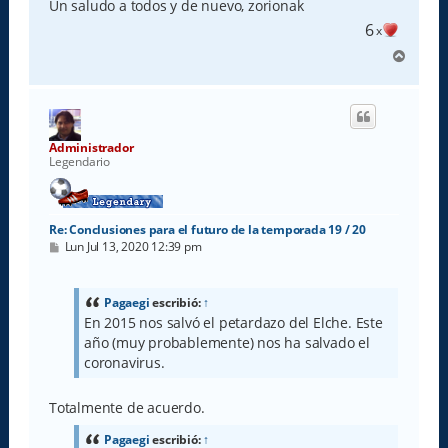
Un saludo a todos y de nuevo, zorionak
6
x
A
r
r
i
b
a
Administrador
Legendario
Re: Conclusiones para el futuro de la temporada 19 / 20
M
Lun Jul 13, 2020 12:39 pm
e
n
s
a
Pagaegi
escribió:
↑
j
En 2015 nos salvó el petardazo del Elche. Este
e
año (muy probablemente) nos ha salvado el
coronavirus.
Totalmente de acuerdo.
Pagaegi
escribió:
↑