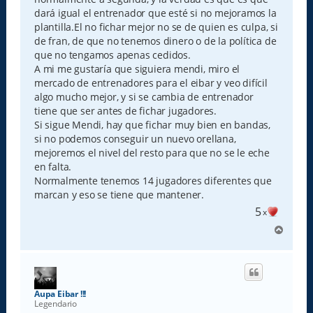
dará igual el entrenador que esté si no mejoramos la
plantilla.El no fichar mejor no se de quien es culpa, si
de fran, de que no tenemos dinero o de la política de
que no tengamos apenas cedidos.
A mi me gustaría que siguiera mendi, miro el
mercado de entrenadores para el eibar y veo difícil
algo mucho mejor, y si se cambia de entrenador
tiene que ser antes de fichar jugadores.
Si sigue Mendi, hay que fichar muy bien en bandas,
si no podemos conseguir un nuevo orellana,
mejoremos el nivel del resto para que no se le eche
en falta.
Normalmente tenemos 14 jugadores diferentes que
marcan y eso se tiene que mantener.
5
x
A
r
r
i
b
a
Aupa Eibar !!!
Legendario