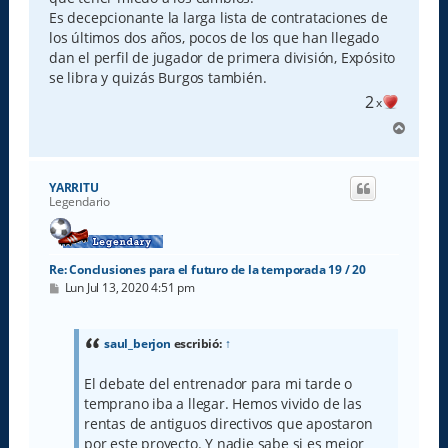
Es decepcionante la larga lista de contrataciones de
los últimos dos años, pocos de los que han llegado
dan el perfil de jugador de primera división, Expósito
se libra y quizás Burgos también.
2
x
A
r
r
i
YARRITU
b
Legendario
a
Re: Conclusiones para el futuro de la temporada 19 / 20
M
Lun Jul 13, 2020 4:51 pm
e
n
s
a
saul_berjon
escribió:
↑
j
e
El debate del entrenador para mi tarde o
temprano iba a llegar. Hemos vivido de las
rentas de antiguos directivos que apostaron
por este proyecto. Y nadie sabe si es mejor