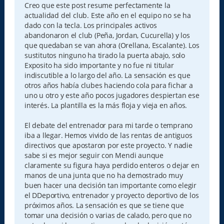
s
Creo que este post resume perfectamente la
a
actualidad del club. Este año en el equipo no se ha
j
e
dado con la tecla. Los principales activos
abandonaron el club (Peña, Jordan, Cucurella) y los
que quedaban se van ahora (Orellana, Escalante). Los
sustitutos ninguno ha tirado la puerta abajo, solo
Exposito ha sido importante y no fue ni titular
indiscutible a lo largo del año. La sensación es que
otros años había clubes haciendo cola para fichar a
uno u otro y este año pocos jugadores despiertan ese
interés. La plantilla es la más floja y vieja en años.
El debate del entrenador para mi tarde o temprano
iba a llegar. Hemos vivido de las rentas de antiguos
directivos que apostaron por este proyecto. Y nadie
sabe si es mejor seguir con Mendi aunque
claramente su figura haya perdido enteros o dejar en
manos de una junta que no ha demostrado muy
buen hacer una decisión tan importante como elegir
el DDeportivo, entrenador y proyecto deportivo de los
próximos años. La sensación es que se tiene que
tomar una decisión o varias de calado, pero que no