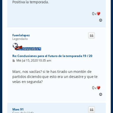
s
Positiva la temporada.
a
j
e
0
x
A
r
r
i
fuenlalopez
b
Legendario
a
Re: Conclusiones para el futuro de la temporada 19 / 20
M
Mié Jul 15, 2020 10:35 am
e
n
s
Marc, nos vacilas? si te has tirado un montón de
a
partidos diciendo que esto era un desastre y que te
j
e
veías en segunda?
0
x
A
r
r
i
Marc 91
b
Copa de la Uefa