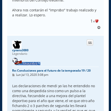
miembros del Consejo evidente.
Ahora nos contarán el "improbo" trabajo realizado y
a realizar. Lo espero.
1
x
A
r
r
i
b
a
cyrano3000
Legendario
Re: Conclusiones para el futuro de la temporada 19 / 20
M
Lun Jul 13, 2020 3:08 pm
e
n
s
Las declaraciones de mendi yo las he entendido no
a
como una despedida sino como un pulso a la
j
e
directiva, forzandole a una mejora del plantel
deportivo para el año que viene, el ve que otro año
fichando 2 o 3 parches de segunda les llevará
normalmente a segunda, y la verdad es que es que