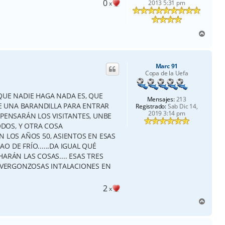
0
2013 5:31 pm
x
A
r
r
i
Marc 91
b
Copa de la Uefa
a
QUE NADIE HAGA NADA ES, QUE
Mensajes:
213
 UNA BARANDILLA PARA ENTRAR
Registrado:
Sab Dic 14,
2019 3:14 pm
 PENSARÁN LOS VISITANTES, UNBE
DOS, Y OTRA COSA
LOS AÑOS 50, ASIENTOS EN ESAS
 DE FRÍO......DA IGUAL QUÉ
ARÁN LAS COSAS.... ESAS TRES
.. VERGONZOSAS INTALACIONES EN
2
x
A
r
r