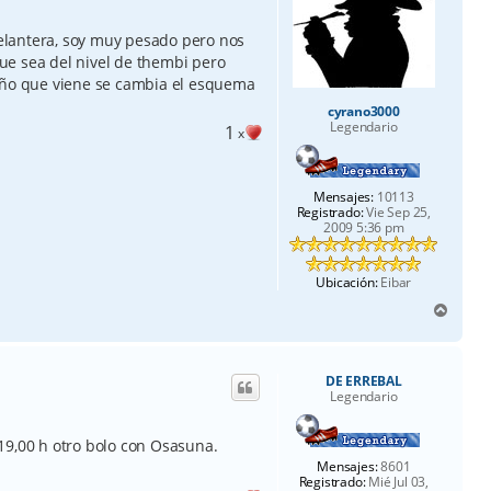
 delantera, soy muy pesado pero nos
 que sea del nivel de thembi pero
 año que viene se cambia el esquema
cyrano3000
Legendario
1
x
Mensajes:
10113
Registrado:
Vie Sep 25,
2009 5:36 pm
Ubicación:
Eibar
A
r
r
i
DE ERREBAL
b
Legendario
a
19,00 h otro bolo con Osasuna.
Mensajes:
8601
Registrado:
Mié Jul 03,