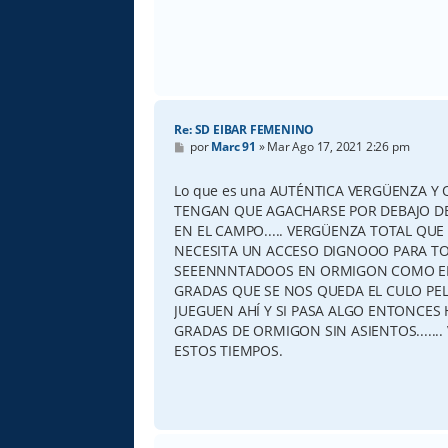
Re: SD EIBAR FEMENINO
M
por
Marc 91
»
Mar Ago 17, 2021 2:26 pm
e
n
s
Lo que es una AUTÉNTICA VERGÜENZA Y 
a
TENGAN QUE AGACHARSE POR DEBAJO DE
j
e
EN EL CAMPO..... VERGÜENZA TOTAL QUE
NECESITA UN ACCESO DIGNOOO PARA TO
SEEENNNTADOOS EN ORMIGON COMO EN 
GRADAS QUE SE NOS QUEDA EL CULO PELAO
JUEGUEN AHÍ Y SI PASA ALGO ENTONCES H
GRADAS DE ORMIGON SIN ASIENTOS.....
ESTOS TIEMPOS.