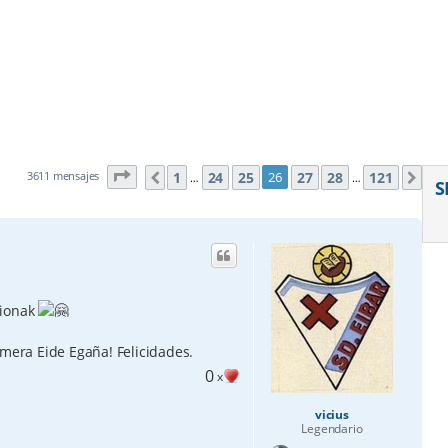
Página
26
de
121
1
24
25
27
28
121
3611 mensajes
26
Anterior
Sig
…
…
S
rionak
mera Eide Egaña! Felicidades.
0
x
vicius
Legendario