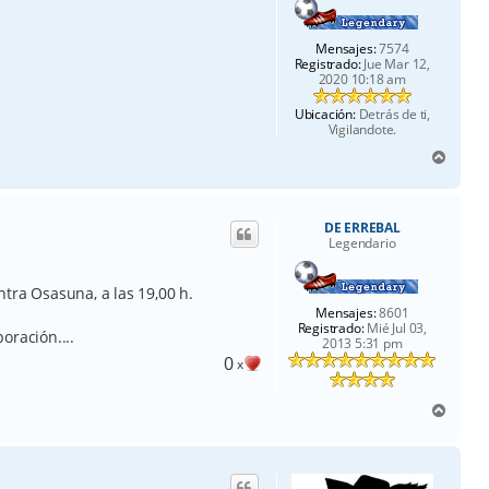
Mensajes:
7574
Registrado:
Jue Mar 12,
2020 10:18 am
Ubicación:
Detrás de ti,
Vigilandote.
A
r
r
i
DE ERREBAL
b
Legendario
a
tra Osasuna, a las 19,00 h.
Mensajes:
8601
Registrado:
Mié Jul 03,
oración....
2013 5:31 pm
0
x
A
r
r
i
b