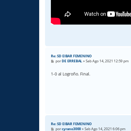
Re: SD EIBAR FEMENINO
M
por
DE ERREBAL
»
Sab Ago 14, 2021 12:59 pm
e
n
s
1-0 al Logroño. Final.
a
j
e
Re: SD EIBAR FEMENINO
M
por
cyrano3000
»
Sab Ago 14, 2021 6:06 pm