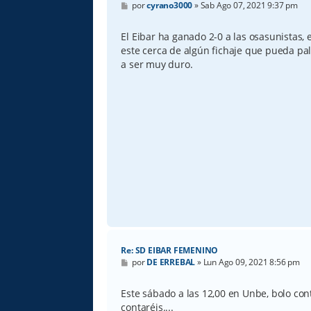
M
por
cyrano3000
»
Sab Ago 07, 2021 9:37 pm
e
n
s
El Eibar ha ganado 2-0 a las osasunistas,
a
este cerca de algún fichaje que pueda pal
j
e
a ser muy duro.
Re: SD EIBAR FEMENINO
M
por
DE ERREBAL
»
Lun Ago 09, 2021 8:56 pm
e
n
s
Este sábado a las 12,00 en Unbe, bolo cont
a
contaréis....
j