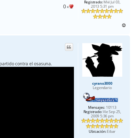
Registrado:
Mié Jul 03,
0
2013 5:31 pm
x
A
r
r
i
b
a
partido contra el osasuna.
cyrano3000
Legendario
Mensajes:
10113
Registrado:
Vie Sep 25,
2009 5:36 pm
Ubicación:
Eibar