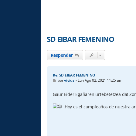
SD EIBAR FEMENINO
Responder
Re: SD EIBAR FEMENINO
M
por
vicius
»
Lun Ago 02, 2021 11:25 am
e
n
s
Gaur Eider Egañaren urtebetetzea da! Zo
a
j
e
¡Hoy es el cumpleaños de nuestra ar