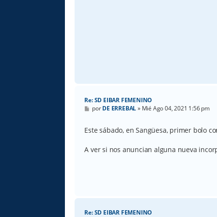
Re: SD EIBAR FEMENINO
M
por
DE ERREBAL
»
Mié Ago 04, 2021 1:56 pm
e
n
s
Este sábado, en Sangüesa, primer bolo con
a
j
e
A ver si nos anuncian alguna nueva incorp
Re: SD EIBAR FEMENINO