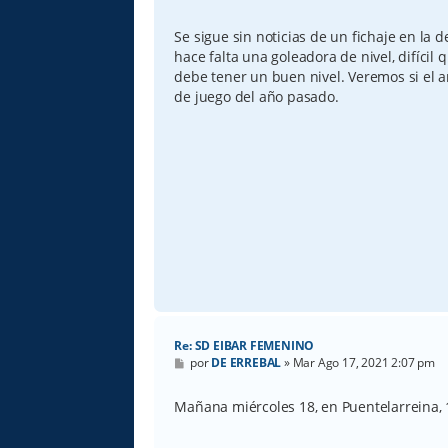
e
n
s
Se sigue sin noticias de un fichaje en la
a
hace falta una goleadora de nivel, difícil
j
e
debe tener un buen nivel. Veremos si el
de juego del año pasado.
Re: SD EIBAR FEMENINO
M
por
DE ERREBAL
»
Mar Ago 17, 2021 2:07 pm
e
n
s
Mañana miércoles 18, en Puentelarreina, 
a
j
e