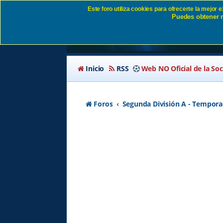
Este foro utiliza cookies para ofrecerte la mejor
Puedes obtener m
SD EIBAR FEMENINO 
Inicio
RSS
Web NO Oficial de la So
Foros
Segunda División A - Tempora