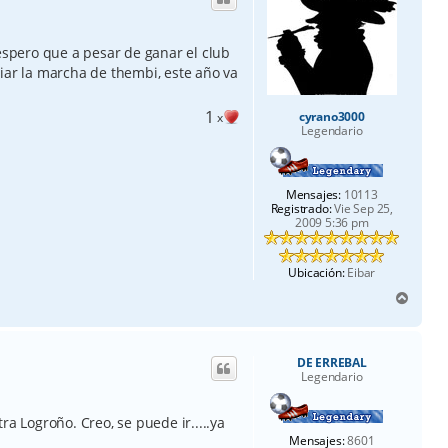
a
 espero que a pesar de ganar el club
iar la marcha de thembi, este año va
1
cyrano3000
x
Legendario
Mensajes:
10113
Registrado:
Vie Sep 25,
2009 5:36 pm
Ubicación:
Eibar
A
r
r
i
DE ERREBAL
b
Legendario
a
ra Logroño. Creo, se puede ir.....ya
Mensajes:
8601