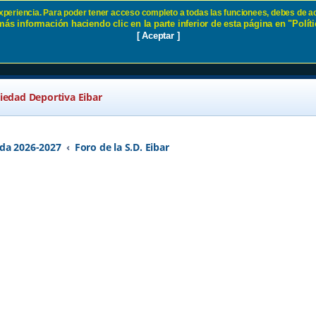
 experiencia. Para poder tener acceso completo a todas las funcionees, debes de ac
ás información haciendo clic en la parte inferior de esta página en "Políti
- Página 26 SD Eibar
[ Aceptar ]
ciedad Deportiva Eibar
da 2026-2027
Foro de la S.D. Eibar