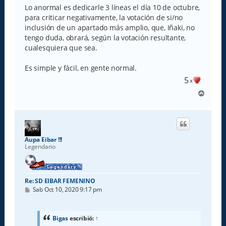
Lo anormal es dedicarle 3 líneas el día 10 de octubre,
para criticar negativamente, la votación de si/no
inclusión de un apartado más amplio, que, Iñaki, no
tengo duda, obrará, según la votación resultante,
cualesquiera que sea.
Es simple y fácil, en gente normal.
5
x
A
r
r
i
b
a
Aupa Eibar !!!
Legendario
Re: SD EIBAR FEMENINO
M
Sab Oct 10, 2020 9:17 pm
e
n
s
a
Bigas
escribió:
↑
j