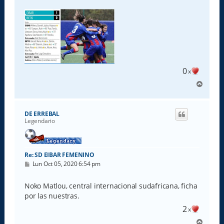
0
x
A
r
r
i
DE ERREBAL
b
Legendario
a
Re: SD EIBAR FEMENINO
M
Lun Oct 05, 2020 6:54 pm
e
n
s
Noko Matlou, central internacional sudafricana, ficha
a
por las nuestras.
j
e
2
x
A