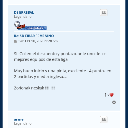
r
r
i
DE ERREBAL
b
Legendario
a
Re: SD EIBAR FEMENINO
M
Sab Oct 10, 2020 1:28 pm
e
n
s
Si. Gol en el descuento y puntazo, ante uno de los
a
mejores equipos de esta liga.
j
e
Muy buen inicio y una pinta, excelente.. 4 puntos en
2 partidos y media inglesa....
Zorionak neskak !!!!!!!!!
1
x
A
r
r
i
arane
b
Legendario
a