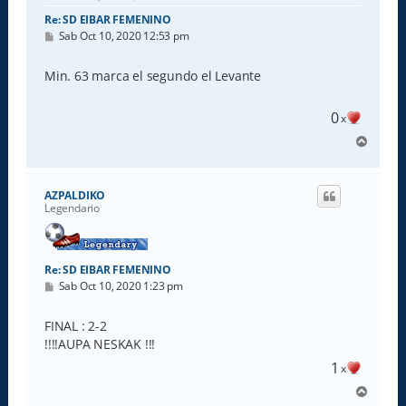
Re: SD EIBAR FEMENINO
M
Sab Oct 10, 2020 12:53 pm
e
n
s
Min. 63 marca el segundo el Levante
a
j
e
0
x
A
r
r
i
AZPALDIKO
b
Legendario
a
Re: SD EIBAR FEMENINO
M
Sab Oct 10, 2020 1:23 pm
e
n
s
FINAL : 2-2
a
!!!!AUPA NESKAK !!!
j
e
1
x
A