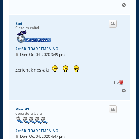
A
r
r
i
Bari
b
Clase mundial
a
Re: SD EIBAR FEMENINO
M
Dom Oct 04, 2020 3:49 pm
e
n
s
Zorionak neskak!
a
j
e
1
x
A
r
r
i
Marc 91
b
Copa de la Uefa
a
Re: SD EIBAR FEMENINO
M
Dom Oct 04, 2020 4:47 pm