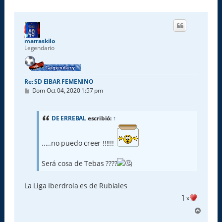
marraskilo
Legendario
Re: SD EIBAR FEMENINO
M
Dom Oct 04, 2020 1:57 pm
e
n
s
a
DE ERREBAL
escribió:
↑
j
e
.....no puedo creer !!!!!!
Será cosa de Tebas ????
La Liga Iberdrola es de Rubiales
1
x
A
r