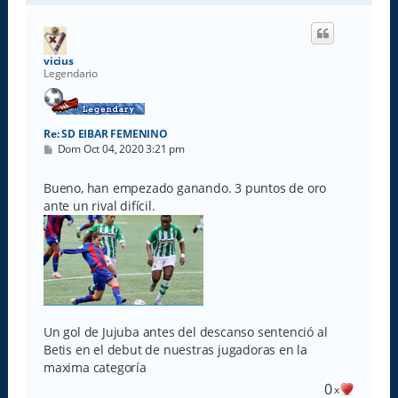
r
i
b
a
vicius
Legendario
Re: SD EIBAR FEMENINO
M
Dom Oct 04, 2020 3:21 pm
e
n
s
Bueno, han empezado ganando. 3 puntos de oro
a
ante un rival difícil.
j
e
Un gol de Jujuba antes del descanso sentenció al
Betis en el debut de nuestras jugadoras en la
maxima categoría
0
x