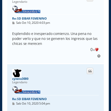
b
Legendario
a
Re: SD EIBAR FEMENINO
M
Sab Oct 10, 2020 4:03 pm
e
n
s
Esplendido e inesperado comienzo. Una pena no
a
poder verlo y que no se generen los ingresos que las
j
e
chicas se merecen
0
x
A
r
r
i
b
a
cyrano3000
Legendario
Re: SD EIBAR FEMENINO
M
Sab Oct 10, 2020 5:04 pm
e
n