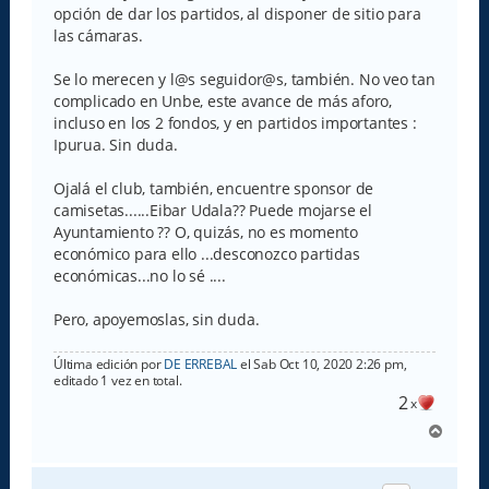
opción de dar los partidos, al disponer de sitio para
las cámaras.
Se lo merecen y l@s seguidor@s, también. No veo tan
complicado en Unbe, este avance de más aforo,
incluso en los 2 fondos, y en partidos importantes :
Ipurua. Sin duda.
Ojalá el club, también, encuentre sponsor de
camisetas......Eibar Udala?? Puede mojarse el
Ayuntamiento ?? O, quizás, no es momento
económico para ello ...desconozco partidas
económicas...no lo sé ....
Pero, apoyemoslas, sin duda.
Última edición por
DE ERREBAL
el Sab Oct 10, 2020 2:26 pm,
editado 1 vez en total.
2
x
A
r
r
i