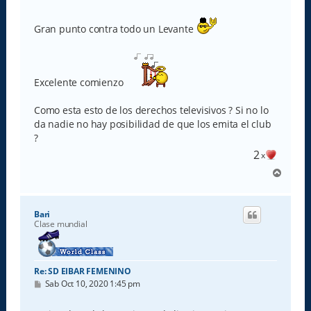
n
s
Gran punto contra todo un Levante
a
j
e
Excelente comienzo
Como esta esto de los derechos televisivos ? Si no lo
da nadie no hay posibilidad de que los emita el club
?
2
x
A
r
r
i
Bari
b
Clase mundial
a
Re: SD EIBAR FEMENINO
M
Sab Oct 10, 2020 1:45 pm
e
n