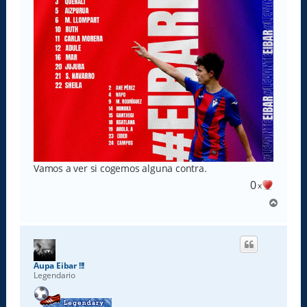
Vamos a ver si cogemos alguna contra.
0
x
A
r
r
i
b
a
Aupa Eibar !!!
Legendario