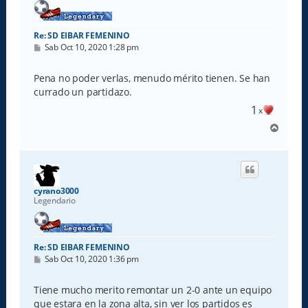
Re: SD EIBAR FEMENINO
M
Sab Oct 10, 2020 1:28 pm
e
n
s
Pena no poder verlas, menudo mérito tienen. Se han
a
currado un partidazo.
j
e
1
x
A
r
r
i
b
a
cyrano3000
Legendario
Re: SD EIBAR FEMENINO
M
Sab Oct 10, 2020 1:36 pm
e
n
s
Tiene mucho merito remontar un 2-0 ante un equipo
a
que estara en la zona alta, sin ver los partidos es
j