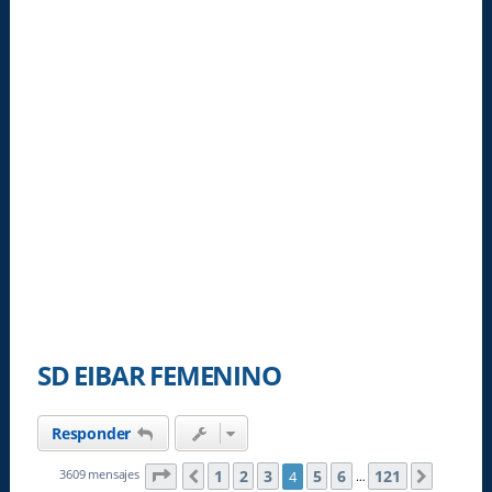
SD EIBAR FEMENINO
Responder
Página
4
de
121
1
2
3
5
6
121
3609 mensajes
4
Anterior
Siguien
…