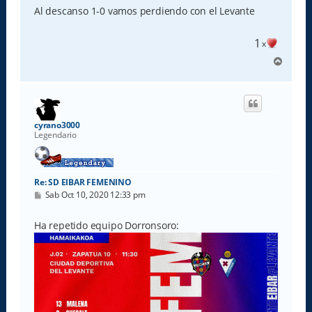
s
Al descanso 1-0 vamos perdiendo con el Levante
a
j
e
1
x
A
r
r
i
b
a
cyrano3000
Legendario
Re: SD EIBAR FEMENINO
M
Sab Oct 10, 2020 12:33 pm
e
n
s
Ha repetido equipo Dorronsoro:
a
j
e