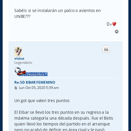
e
n
s
Sabéis si se instalarán un palco o asientos en
a
UNBE???
j
e
0
x
A
r
r
i
b
a
vicius
Legendario
Re: SD EIBAR FEMENINO
M
Lun Oct 05, 2020 5:39 am
e
n
s
Un gol que valen tres puntos
a
j
e
El Eibar se llevó los tres puntos en su regreso a la
máxima categoría una década después. Fue el Betis
quien llevó los tiempos del partido en el arranque
pero no acabó de definir en área rival y le pasó