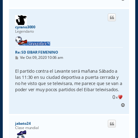
r
r
i
b
a
cyrano3000
Legendario
Re: SD EIBAR FEMENINO
M
Vie Oct 09, 2020 10:06 am
e
n
s
El partido contra el Levante será mañana Sábado a
a
las 11:30 en su ciudad deportiva a puerta cerrada y
j
e
no he visto que se televisara, me parece que se van a
poder ver muy pocos partidos del Eibar televisados.
0
x
A
r
r
i
jabato24
b
Clase mundial
a