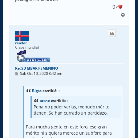
0
x
A
r
r
i
b
a
reader
Clase mundial
Re: SD EIBAR FEMENINO
M
Sab Oct 10, 2020 8:42 pm
e
n
s
a
Bigas
escribió:
↑
j
e
arane
escribió:
↑
Pena no poder verlas, menudo mérito
tienen. Se han currado un partidazo.
Para mucha gente en este foro, ese gran
mérito ni siquiera merece un subforo para