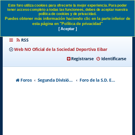
Este foro utiliza cookies para ofrecerte la mejor experiencia. Para poder
tener acceso completo a todas las funcionees, debes de aceptar nuestra
SD EIBAR FEMENINO -
política de cookies y de privacidad.
Puedes obtener más información haciendo clic en la parte inferior de
Página 4 SD Eibar
esta página en "Política de privacidad"
[ Aceptar ]
RSS
Web NO Oficial de la Sociedad Deportiva Eibar
Registrarse
Identificarse
Foros
Segunda División A - Temporada 2026-2027
Foro de la S.D. Eibar