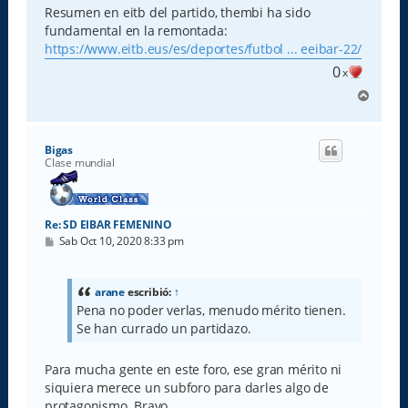
s
Resumen en eitb del partido, thembi ha sido
a
fundamental en la remontada:
j
e
https://www.eitb.eus/es/deportes/futbol ... eeibar-22/
0
x
A
r
r
i
Bigas
b
Clase mundial
a
Re: SD EIBAR FEMENINO
M
Sab Oct 10, 2020 8:33 pm
e
n
s
a
arane
escribió:
↑
j
Pena no poder verlas, menudo mérito tienen.
e
Se han currado un partidazo.
Para mucha gente en este foro, ese gran mérito ni
siquiera merece un subforo para darles algo de
protagonismo. Bravo.