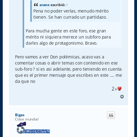
e
arane
escribió:
↑
Pena no poder verlas, menudo mérito
tienen. Se han currado un partidazo.
Para mucha gente en este foro, ese gran
mérito ni siquiera merece un subforo para
darles algo de protagonismo. Bravo.
Pero vamos a ver Don polémicas, acaso vas a
comentar cosas o abrir temas con contenido en ese
sub-foro ? si es asi adelante, pero teniendo en cuenta
que es el primer mensaje que escribes en este .... me
da que no
2
x
A
r
r
i
Bigas
b
Clase mundial
a