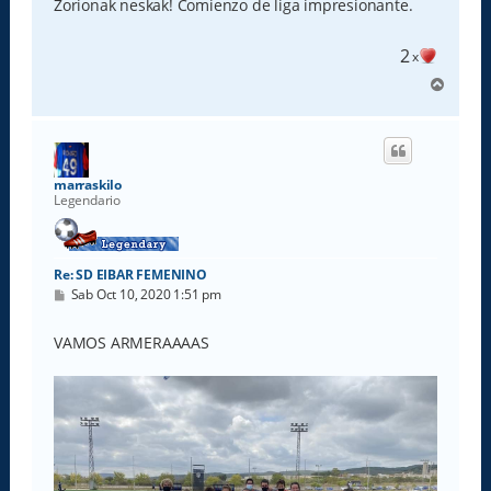
s
Zorionak neskak! Comienzo de liga impresionante.
a
j
e
2
x
A
r
r
i
b
a
marraskilo
Legendario
Re: SD EIBAR FEMENINO
M
Sab Oct 10, 2020 1:51 pm
e
n
s
VAMOS ARMERAAAAS
a
j
e