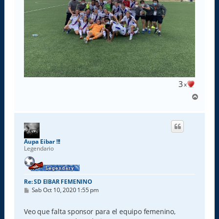
3
x
A
r
r
i
b
a
Aupa Eibar !!!
Legendario
Re: SD EIBAR FEMENINO
M
Sab Oct 10, 2020 1:55 pm
e
n
s
Veo que falta sponsor para el equipo femenino,
a