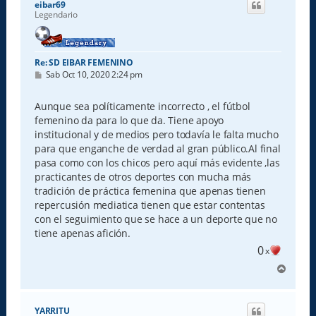
eibar69
b
Legendario
a
Re: SD EIBAR FEMENINO
M
Sab Oct 10, 2020 2:24 pm
e
n
s
Aunque sea políticamente incorrecto , el fútbol
a
femenino da para lo que da. Tiene apoyo
j
e
institucional y de medios pero todavía le falta mucho
para que enganche de verdad al gran público.Al final
pasa como con los chicos pero aquí más evidente ,las
practicantes de otros deportes con mucha más
tradición de práctica femenina que apenas tienen
repercusión mediatica tienen que estar contentas
con el seguimiento que se hace a un deporte que no
tiene apenas afición.
0
x
A
r
r
i
YARRITU