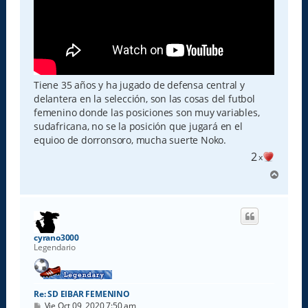
Tiene 35 años y ha jugado de defensa central y
delantera en la selección, son las cosas del futbol
femenino donde las posiciones son muy variables,
sudafricana, no se la posición que jugará en el
equioo de dorronsoro, mucha suerte Noko.
2
x
A
r
r
i
b
a
cyrano3000
Legendario
Re: SD EIBAR FEMENINO
M
Vie Oct 09, 2020 7:50 am