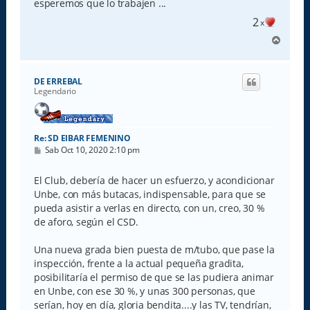
esperemos que lo trabajen ...
j
e
2
x
A
r
r
i
DE ERREBAL
b
Legendario
a
Re: SD EIBAR FEMENINO
M
Sab Oct 10, 2020 2:10 pm
e
n
s
El Club, debería de hacer un esfuerzo, y acondicionar
a
Unbe, con más butacas, indispensable, para que se
j
e
pueda asistir a verlas en directo, con un, creo, 30 %
de aforo, según el CSD.
Una nueva grada bien puesta de m/tubo, que pase la
inspección, frente a la actual pequeña gradita,
posibilitaría el permiso de que se las pudiera animar
en Unbe, con ese 30 %, y unas 300 personas, que
serían, hoy en día, gloria bendita....y las TV, tendrían,