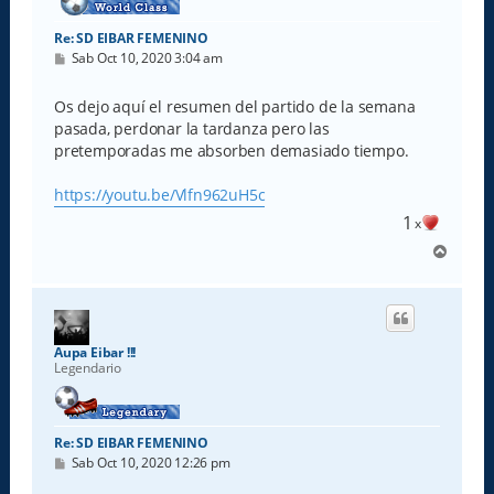
Re: SD EIBAR FEMENINO
M
Sab Oct 10, 2020 3:04 am
e
n
s
Os dejo aquí el resumen del partido de la semana
a
pasada, perdonar la tardanza pero las
j
e
pretemporadas me absorben demasiado tiempo.
https://youtu.be/Vlfn962uH5c
1
x
A
r
r
i
b
a
Aupa Eibar !!!
Legendario
Re: SD EIBAR FEMENINO
M
Sab Oct 10, 2020 12:26 pm
e
n