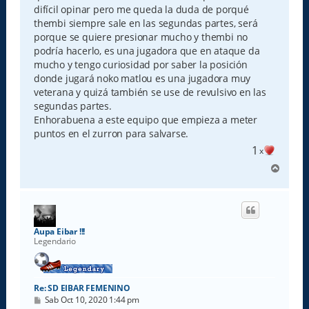
e
difícil opinar pero me queda la duda de porqué
thembi siempre sale en las segundas partes, será
porque se quiere presionar mucho y thembi no
podría hacerlo, es una jugadora que en ataque da
mucho y tengo curiosidad por saber la posición
donde jugará noko matlou es una jugadora muy
veterana y quizá también se use de revulsivo en las
segundas partes.
Enhorabuena a este equipo que empieza a meter
puntos en el zurron para salvarse.
1
x
A
r
r
i
b
a
Aupa Eibar !!!
Legendario
Re: SD EIBAR FEMENINO
M
Sab Oct 10, 2020 1:44 pm
e