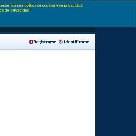
eptar nuestra política de cookies y de privacidad.
ca de privacidad"
bar
🔍 Buscar
Registrarse
Identificarse