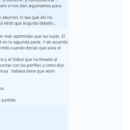
 pero si nos dan argumentos para
e aburren. O sea que ahí no
 leido que te gusta debatir...
n más optimistas que las tuyas. El
d en la segunda parte. Y de acuerdo
partido cuando decías que para el
 y el fútbol que ha llevado al
ertar con los perfiles y como dijo
ensa ¨todavía tiene que venir
os.
l partido