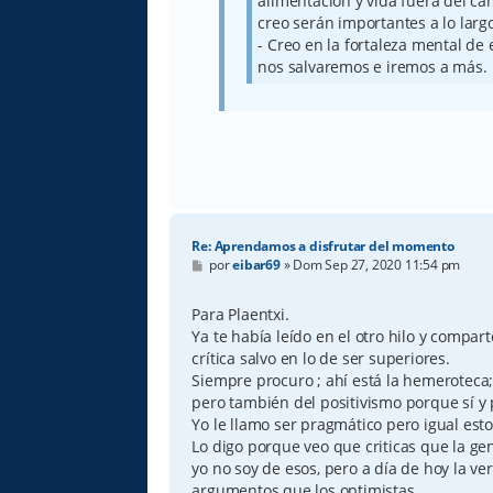
alimentación y vida fuera del c
creo serán importantes a lo largo
- Creo en la fortaleza mental de
nos salvaremos e iremos a más.
Re: Aprendamos a disfrutar del momento
M
por
eibar69
»
Dom Sep 27, 2020 11:54 pm
e
n
s
Para Plaentxi.
a
Ya te había leído en el otro hilo y compart
j
e
crítica salvo en lo de ser superiores.
Siempre procuro ; ahí está la hemeroteca;
pero también del positivismo porque sí y 
Yo le llamo ser pragmático pero igual est
Lo digo porque veo que criticas que la ge
yo no soy de esos, pero a día de hoy la 
argumentos que los optimistas .