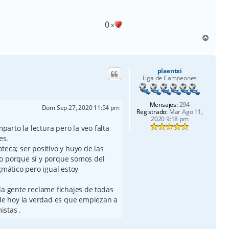
0
x
A
r
r
i
plaentxi
b
Liga de Campeones
a
Mensajes:
294
Dom Sep 27, 2020 11:54 pm
Registrado:
Mar Ago 11,
2020 9:18 pm
mparto la lectura pero la veo falta
es.
teca; ser positivo y huyo de las
o porque sí y porque somos del
gmático pero igual estoy
la gente reclame fichajes de todas
 de hoy la verdad es que empiezan a
istas .