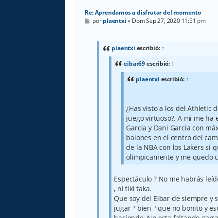
Re: Aprendamos a disfrutar del momento
M
por
plaentxi
»
Dom Sep 27, 2020 11:51 pm
e
n
s
a
plaentxi
escribió:
↑
j
e
eibar69
escribió:
↑
plaentxi
escribió:
↑
¿Has visto a los del Athletic
juego virtuoso?. A mi me ha 
Garcia y Dani Garcia con m
balones en el centro del cam
de la NBA con los Lakers si 
olimpicamente y me quedo co
Espectáculo ? No me habrás leído
, ni tiki taka.
Que soy del Eibar de siempre y 
jugar " bien " que no bonito y es
haciendo. No esta faltando garra 