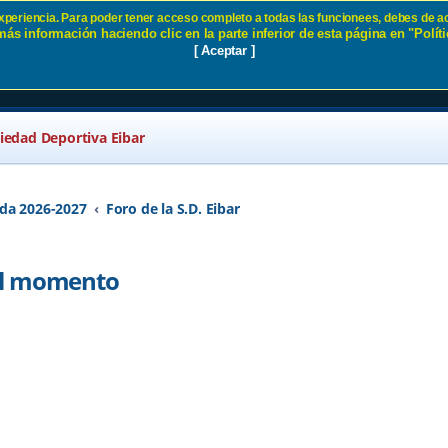
 experiencia. Para poder tener acceso completo a todas las funcionees, debes de ac
ás información haciendo clic en la parte inferior de esta página en "Políti
ar del momento - Página 2 SD Ei
[ Aceptar ]
ciedad Deportiva Eibar
da 2026-2027
Foro de la S.D. Eibar
el momento