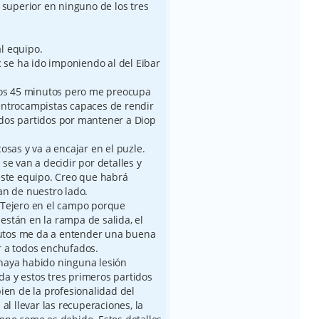
o superior en ninguno de los tres
l equipo.
c se ha ido imponiendo al del Eibar
eros 45 minutos pero me preocupa
entrocampistas capaces de rendir
dos partidos por mantener a Diop
osas y va a encajar en el puzle.
se van a decidir por detalles y
este equipo. Creo que habrá
an de nuestro lado.
 Tejero en el campo porque
están en la rampa de salida, el
utos me da a entender una buena
r a todos enchufados.
haya habido ninguna lesión
a y estos tres primeros partidos
bien de la profesionalidad del
 al llevar las recuperaciones, la