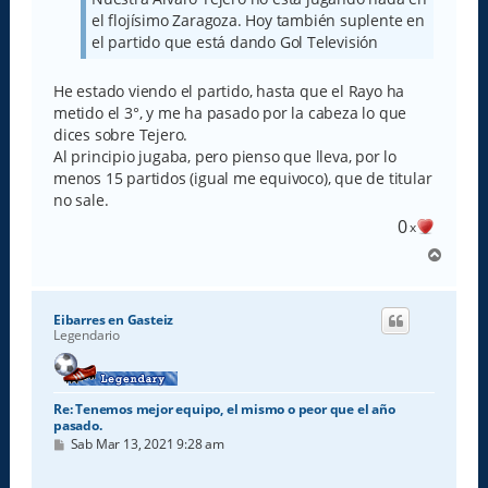
e
el flojísimo Zaragoza. Hoy también suplente en
el partido que está dando Gol Televisión
He estado viendo el partido, hasta que el Rayo ha
metido el 3°, y me ha pasado por la cabeza lo que
dices sobre Tejero.
Al principio jugaba, pero pienso que lleva, por lo
menos 15 partidos (igual me equivoco), que de titular
no sale.
0
x
A
r
r
i
Eibarres en Gasteiz
b
Legendario
a
Re: Tenemos mejor equipo, el mismo o peor que el año
pasado.
M
Sab Mar 13, 2021 9:28 am
e
n