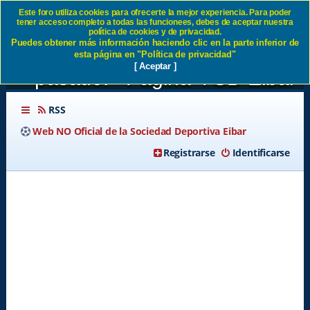
Este foro utiliza cookies para ofrecerte la mejor experiencia. Para poder
tener acceso completo a todas las funcionees, debes de aceptar nuestra
Tenemos mejor equipo, el
política de cookies y de privacidad.
Puedes obtener más información haciendo clic en la parte inferior de
mismo o peor que el año
esta página en "Política de privacidad"
[ Aceptar ]
pasado. - Página 4 SD Eibar
RSS
Web NO Oficial de la Sociedad Deportiva Eibar
Registrarse
Identificarse