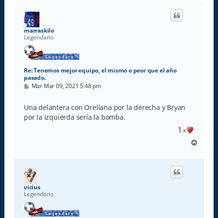
r
i
b
a
marraskilo
Legendario
Re: Tenemos mejor equipo, el mismo o peor que el año
pasado.
M
Mar Mar 09, 2021 5:48 pm
e
n
s
Una delantera con Orellana por la derecha y Bryan
a
por la izquierda sería la bomba.
j
e
1
x
A
r
r
i
b
a
vicius
Legendario