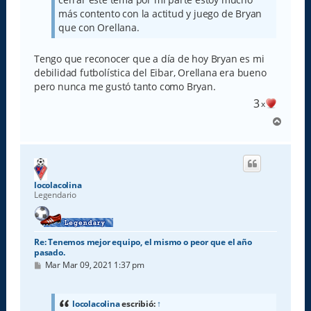
más contento con la actitud y juego de Bryan
que con Orellana.
Tengo que reconocer que a día de hoy Bryan es mi
debilidad futbolística del Eibar, Orellana era bueno
pero nunca me gustó tanto como Bryan.
3
x
A
r
r
i
b
a
locolacolina
Legendario
Re: Tenemos mejor equipo, el mismo o peor que el año
pasado.
M
Mar Mar 09, 2021 1:37 pm
e
n
s
a
locolacolina
escribió:
↑