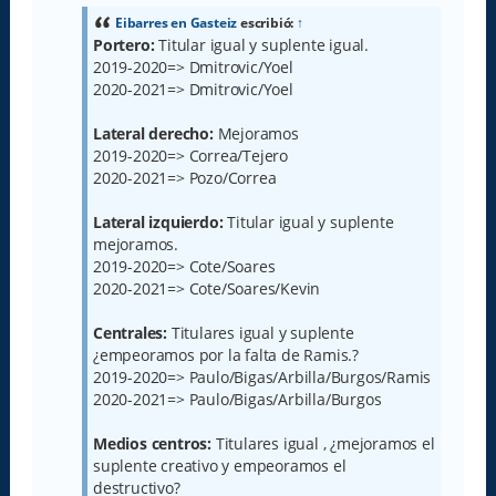
s
a
Eibarres en Gasteiz
escribió:
↑
j
Portero:
Titular igual y suplente igual.
e
2019-2020=> Dmitrovic/Yoel
2020-2021=> Dmitrovic/Yoel
Lateral derecho:
Mejoramos
2019-2020=> Correa/Tejero
2020-2021=> Pozo/Correa
Lateral izquierdo:
Titular igual y suplente
mejoramos.
2019-2020=> Cote/Soares
2020-2021=> Cote/Soares/Kevin
Centrales:
Titulares igual y suplente
¿empeoramos por la falta de Ramis.?
2019-2020=> Paulo/Bigas/Arbilla/Burgos/Ramis
2020-2021=> Paulo/Bigas/Arbilla/Burgos
Medios centros:
Titulares igual , ¿mejoramos el
suplente creativo y empeoramos el
destructivo?