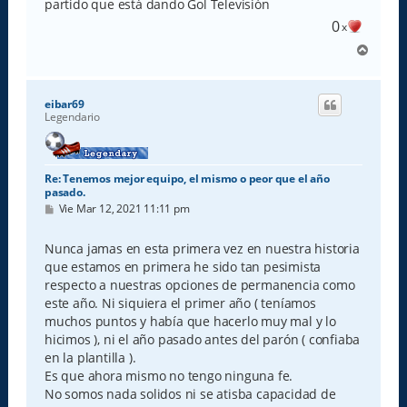
e
partido que está dando Gol Televisión
0
x
A
r
r
i
eibar69
b
Legendario
a
Re: Tenemos mejor equipo, el mismo o peor que el año
pasado.
M
Vie Mar 12, 2021 11:11 pm
e
n
s
Nunca jamas en esta primera vez en nuestra historia
a
que estamos en primera he sido tan pesimista
j
e
respecto a nuestras opciones de permanencia como
este año. Ni siquiera el primer año ( teníamos
muchos puntos y había que hacerlo muy mal y lo
hicimos ), ni el año pasado antes del parón ( confiaba
en la plantilla ).
Es que ahora mismo no tengo ninguna fe.
No somos nada solidos ni se atisba capacidad de