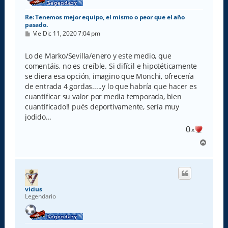
Re: Tenemos mejor equipo, el mismo o peor que el año
pasado.
M
Vie Dic 11, 2020 7:04 pm
e
n
s
Lo de Marko/Sevilla/enero y este medio, que
a
comentáis, no es creíble. Si difícil e hipotéticamente
j
e
se diera esa opción, imagino que Monchi, ofrecería
de entrada 4 gordas.....y lo que habría que hacer es
cuantificar su valor por media temporada, bien
cuantificado!! pués deportivamente, sería muy
jodido...
0
x
A
r
r
i
b
a
vicius
Legendario