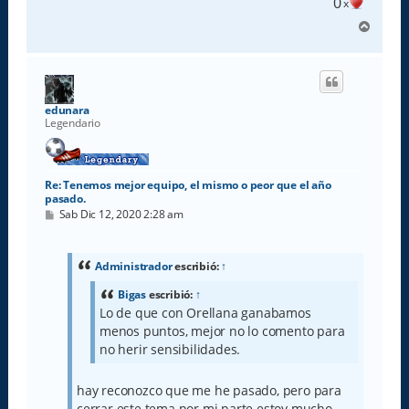
0
x
A
r
r
i
b
a
edunara
Legendario
Re: Tenemos mejor equipo, el mismo o peor que el año
pasado.
M
Sab Dic 12, 2020 2:28 am
e
n
s
a
Administrador
escribió:
↑
j
e
Bigas
escribió:
↑
Lo de que con Orellana ganabamos
menos puntos, mejor no lo comento para
no herir sensibilidades.
hay reconozco que me he pasado, pero para
cerrar este tema por mi parte estoy mucho