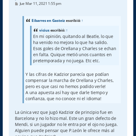
M
Jue Mar 11, 2021 1:55 pm
e
n
s
a
Eibarres en Gasteiz
escribió:
↑
j
e
vicius
escribió:
↑
En mi opinión, quitando al Beatle, lo que
ha venido no mejora lo que ha salido.
Esos goles de Orellana y Charles se echan
en falta. Quique metió unos cuantos en
pretemporada y no juega. Etc etc.
Y las cifras de Kadzior parecía que podían
compensar la marcha de Orellana y Charles,
pero es que casi no hemos podido verle!
A una apuesta así hay que darle tiempo y
confianza, que no conoce ni el idioma!
La única vez que jugó Kadzior de principio fue en
Barcelona y no lo hizo mal. Este un gran defecto de
Mendi, si un jugador no le entra por el ojo no juega.
Alguien puede pensar que P.León le ofrece más al