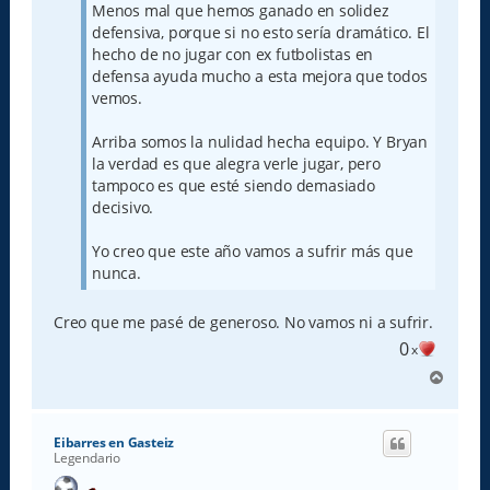
j
Menos mal que hemos ganado en solidez
e
defensiva, porque si no esto sería dramático. El
hecho de no jugar con ex futbolistas en
defensa ayuda mucho a esta mejora que todos
vemos.
Arriba somos la nulidad hecha equipo. Y Bryan
la verdad es que alegra verle jugar, pero
tampoco es que esté siendo demasiado
decisivo.
Yo creo que este año vamos a sufrir más que
nunca.
Creo que me pasé de generoso. No vamos ni a sufrir.
0
x
A
r
r
i
Eibarres en Gasteiz
b
Legendario
a