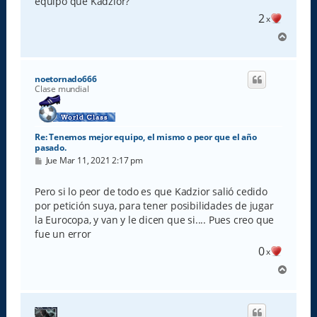
equipo que Kadzior?
2
x
A
r
r
i
noetornado666
b
Clase mundial
a
Re: Tenemos mejor equipo, el mismo o peor que el año
pasado.
M
Jue Mar 11, 2021 2:17 pm
e
n
s
Pero si lo peor de todo es que Kadzior salió cedido
a
por petición suya, para tener posibilidades de jugar
j
e
la Eurocopa, y van y le dicen que si.... Pues creo que
fue un error
0
x
A
r
r
i