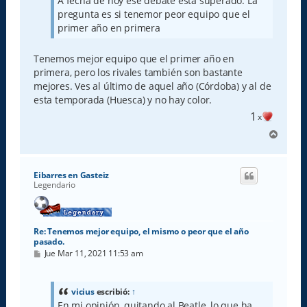
A fecha de hoy ese debate está superado. La
e
pregunta es si tenemor peor equipo que el
primer año en primera
Tenemos mejor equipo que el primer año en
primera, pero los rivales también son bastante
mejores. Ves al último de aquel año (Córdoba) y al de
esta temporada (Huesca) y no hay color.
1
x
A
r
r
i
Eibarres en Gasteiz
b
Legendario
a
Re: Tenemos mejor equipo, el mismo o peor que el año
pasado.
M
Jue Mar 11, 2021 11:53 am
e
n
s
a
vicius
escribió:
↑
j
En mi opinión, quitando al Beatle, lo que ha