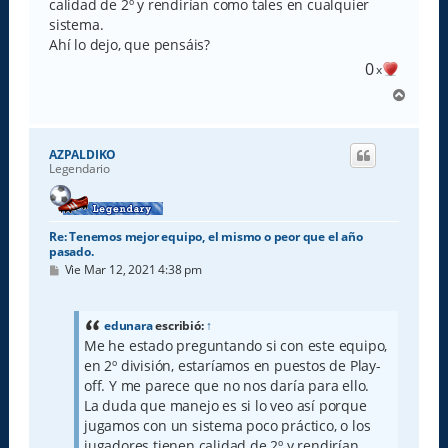
calidad de 2º y rendirían como tales en cualquier
sistema.
Ahí lo dejo, que pensáis?
0
x
A
r
r
i
AZPALDIKO
b
Legendario
a
Re: Tenemos mejor equipo, el mismo o peor que el año
pasado.
M
Vie Mar 12, 2021 4:38 pm
e
n
s
a
edunara
escribió:
↑
j
Me he estado preguntando si con este equipo,
e
en 2º división, estaríamos en puestos de Play-
off. Y me parece que no nos daría para ello.
La duda que manejo es si lo veo así porque
jugamos con un sistema poco práctico, o los
jugadores tienen calidad de 2º y rendirían