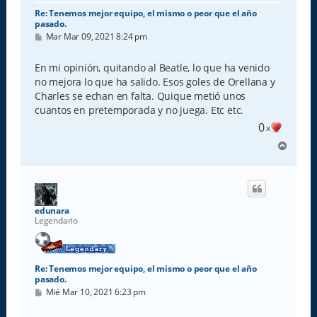
Re: Tenemos mejor equipo, el mismo o peor que el año
pasado.
M
Mar Mar 09, 2021 8:24 pm
e
n
s
En mi opinión, quitando al Beatle, lo que ha venido
a
no mejora lo que ha salido. Esos goles de Orellana y
j
e
Charles se echan en falta. Quique metió unos
cuantos en pretemporada y no juega. Etc etc.
0
x
A
r
r
i
b
a
edunara
Legendario
Re: Tenemos mejor equipo, el mismo o peor que el año
pasado.
M
Mié Mar 10, 2021 6:23 pm
e
n