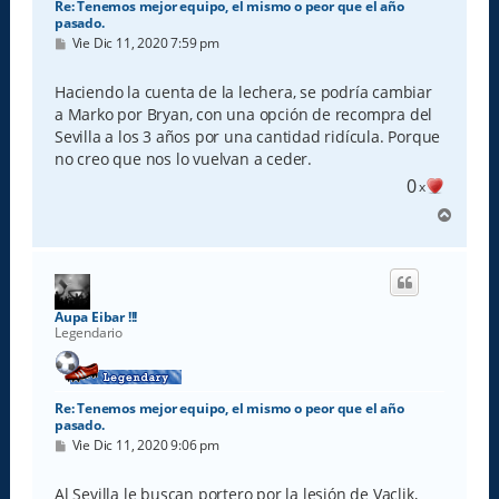
Re: Tenemos mejor equipo, el mismo o peor que el año
pasado.
M
Vie Dic 11, 2020 7:59 pm
e
n
s
Haciendo la cuenta de la lechera, se podría cambiar
a
a Marko por Bryan, con una opción de recompra del
j
e
Sevilla a los 3 años por una cantidad ridícula. Porque
no creo que nos lo vuelvan a ceder.
0
x
A
r
r
i
b
a
Aupa Eibar !!!
Legendario
Re: Tenemos mejor equipo, el mismo o peor que el año
pasado.
M
Vie Dic 11, 2020 9:06 pm
e
n
s
Al Sevilla le buscan portero por la lesión de Vaclik,