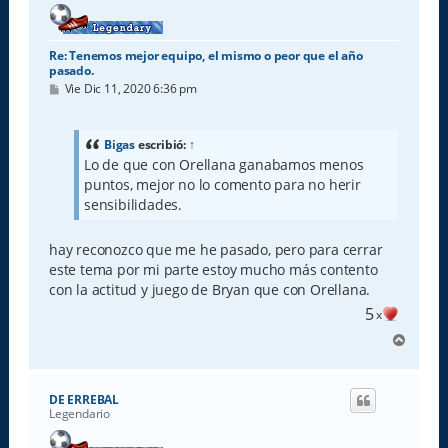
Re: Tenemos mejor equipo, el mismo o peor que el año
pasado.
M
Vie Dic 11, 2020 6:36 pm
e
n
s
a
Bigas
escribió:
↑
j
Lo de que con Orellana ganabamos menos
e
puntos, mejor no lo comento para no herir
sensibilidades.
hay reconozco que me he pasado, pero para cerrar
este tema por mi parte estoy mucho más contento
con la actitud y juego de Bryan que con Orellana.
5
x
A
r
r
i
DE ERREBAL
b
Legendario
a