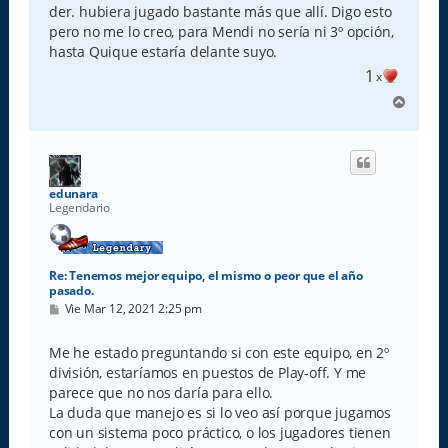
der. hubiera jugado bastante más que allí. Digo esto
pero no me lo creo, para Mendi no sería ni 3º opción,
hasta Quique estaría delante suyo.
1
x
A
r
r
i
b
a
edunara
Legendario
Re: Tenemos mejor equipo, el mismo o peor que el año
pasado.
M
Vie Mar 12, 2021 2:25 pm
e
n
s
Me he estado preguntando si con este equipo, en 2º
a
división, estaríamos en puestos de Play-off. Y me
j
e
parece que no nos daría para ello.
La duda que manejo es si lo veo así porque jugamos
con un sistema poco práctico, o los jugadores tienen