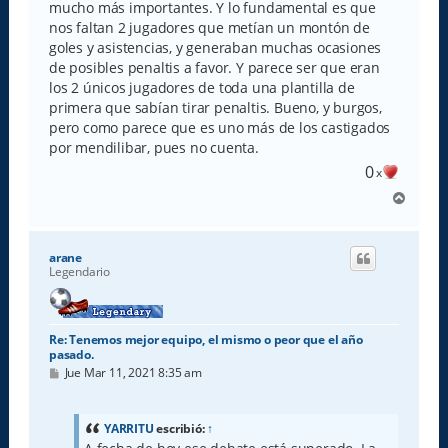
mucho más importantes. Y lo fundamental es que
nos faltan 2 jugadores que metían un montón de
goles y asistencias, y generaban muchas ocasiones
de posibles penaltis a favor. Y parece ser que eran
los 2 únicos jugadores de toda una plantilla de
primera que sabían tirar penaltis. Bueno, y burgos,
pero como parece que es uno más de los castigados
por mendilibar, pues no cuenta.
0
x
A
r
r
i
arane
b
Legendario
a
Re: Tenemos mejor equipo, el mismo o peor que el año
pasado.
M
Jue Mar 11, 2021 8:35 am
e
n
s
a
YARRITU
escribió:
↑
j