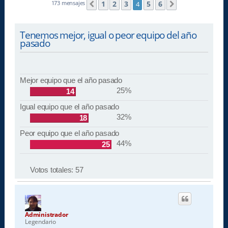
1
2
3
5
6
173 mensajes
4
Anterior
Siguiente
Tenemos mejor, igual o peor equipo del año
pasado
Mejor equipo que el año pasado
25%
14
Igual equipo que el año pasado
32%
18
Peor equipo que el año pasado
44%
25
Votos totales:
57
Administrador
Legendario