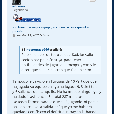
b
a
edunara
Legendario
Re: Tenemos mejor equipo, el mismo o peor que el año
pasado.
M
Jue Mar 11, 2021 5:08 pm
e
n
s
a
noetornado666
escribió:
↑
j
Pero si lo peor de todo es que Kadzior salió
e
cedido por petición suya, para tener
posibilidades de jugar la Eurocopa, y van y le
dicen que si.... Pues creo que fue un error
Tampoco le va vicio en Turquía, de 10 Partidos que
ha jugado su equipo en liga ha jugado 9, 3 de titular
y 6 saliendo del banquillo. No ha metido ningún gol y
ha dado 1 asistencia. En total 287 minutos.
De todas formas para lo que está jugando, ni para el
ha sido positiva la salida, así que yo me hubiera
quedado con él; con el deficit que hay en la banda