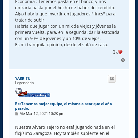
Economía : Tenemos pasta en el banco, y nos
entraría pasta por el hecho de haber descendido.
Algo habría que invertir en jugadores "finos" para
tratar de subir.
Habría que jugar con un mix de viejos y jóvenes la
primera vuelta, para, en la segunda, dar la estocada
con un 90% de jóvenes y un 10% de viejos.
Es mi tranquila opinión, desde el sofá de casa.
0
x
A
r
r
i
YARRITU
b
Legendario
a
Re: Tenemos mejor equipo, el mismo o peor que el año
pasado.
M
Vie Mar 12, 2021 10:28 pm
e
n
s
Nuestra Álvaro Tejero no está jugando nada en el
a
flojísimo Zaragoza. Hoy también suplente en el
j