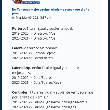
Re: Tenemos mejor equipo, el mismo o peor que el año
pasado.
M
Mar Mar 09, 2021 5:37 pm
e
n
s
Portero:
Titular igual y suplente igual.
a
2019-2020=> Dmitrovic/Yoel
j
e
2020-2021=> Dmitrovic/Yoel
Lateral derecho:
Mejoramos
2019-2020=> Correa/Tejero
2020-2021=> Pozo/Correa
Lateral izquierdo:
Titular igual y suplente
mejoramos.
2019-2020=> Cote/Soares
2020-2021=> Cote/Soares/Kevin
Centrales:
Titulares igual y suplente ¿empeoramos
por la falta de Ramis.?
2019-2020=> Paulo/Bigas/Arbilla/Burgos/Ramis
2020-2021=> Paulo/Bigas/Arbilla/Burgos