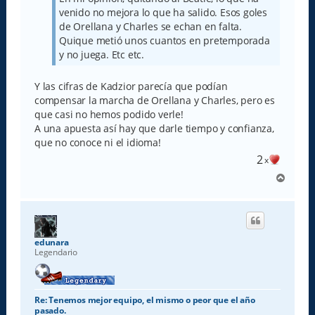
e
venido no mejora lo que ha salido. Esos goles
de Orellana y Charles se echan en falta.
Quique metió unos cuantos en pretemporada
y no juega. Etc etc.
Y las cifras de Kadzior parecía que podían
compensar la marcha de Orellana y Charles, pero es
que casi no hemos podido verle!
A una apuesta así hay que darle tiempo y confianza,
que no conoce ni el idioma!
2
x
A
r
r
i
b
a
edunara
Legendario
Re: Tenemos mejor equipo, el mismo o peor que el año
pasado.