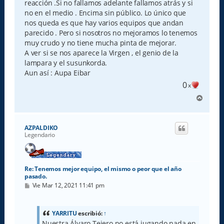
reacción .Si no fallamos adelante fallamos atrás y si
no en el medio . Encima sin público. Lo único que
nos queda es que hay varios equipos que andan
parecido . Pero si nosotros no mejoramos lo tenemos
muy crudo y no tiene mucha pinta de mejorar.
A ver si se nos aparece la Virgen , el genio de la
lampara y el susunkorda.
Aun así : Aupa Eibar
0
x
A
r
r
i
AZPALDIKO
b
Legendario
a
Re: Tenemos mejor equipo, el mismo o peor que el año
pasado.
M
Vie Mar 12, 2021 11:41 pm
e
n
s
a
YARRITU
escribió:
↑
j
Nuestra Álvaro Tejero no está jugando nada en