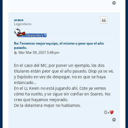
A
r
r
i
arane
b
Legendario
a
Re: Tenemos mejor equipo, el mismo o peor que el año
pasado.
M
Mar Mar 09, 2021 5:48 pm
e
n
s
En el caso del MC, por poner un ejemplo, los dos
a
titulares están peor que el año pasado. Diop ya se ve,
j
e
y Expósito en vez de despegar, no es que se haya
estancado...
En el LI, Kevin no está jugando ahí, Cote ya vemos
cómo ha vuelto, y se sigue sin confiar en Soares. No
creo que hayamos mejorado.
De la delantera mejor no hablamos.
0
x
A
r