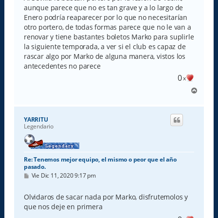
a
aunque parece que no es tan grave y a lo largo de
j
e
Enero podría reaparecer por lo que no necesitarían
otro portero, de todas formas parece que no le van a
renovar y tiene bastantes boletos Marko para suplirle
la siguiente temporada, a ver si el club es capaz de
rascar algo por Marko de alguna manera, vistos los
antecedentes no parece
0
x
A
r
r
i
YARRITU
b
Legendario
a
Re: Tenemos mejor equipo, el mismo o peor que el año
pasado.
M
Vie Dic 11, 2020 9:17 pm
e
n
s
Olvidaros de sacar nada por Marko, disfrutemolos y
a
que nos deje en primera
j
e