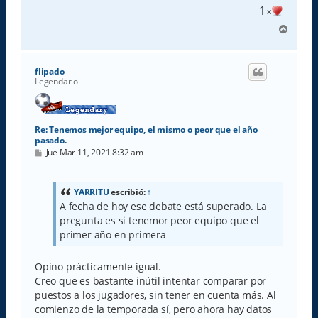
1
x
A
r
r
i
flipado
b
Legendario
a
Re: Tenemos mejor equipo, el mismo o peor que el año
pasado.
M
Jue Mar 11, 2021 8:32 am
e
n
s
a
YARRITU
escribió:
↑
j
A fecha de hoy ese debate está superado. La
e
pregunta es si tenemor peor equipo que el
primer año en primera
Opino prácticamente igual.
Creo que es bastante inútil intentar comparar por
puestos a los jugadores, sin tener en cuenta más. Al
comienzo de la temporada sí, pero ahora hay datos