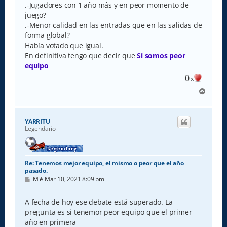
.-Jugadores con 1 año más y en peor momento de
juego?
.-Menor calidad en las entradas que en las salidas de
forma global?
Había votado que igual.
En definitiva tengo que decir que
Sí somos peor
equipo
0
x
A
r
r
i
YARRITU
b
Legendario
a
Re: Tenemos mejor equipo, el mismo o peor que el año
pasado.
M
Mié Mar 10, 2021 8:09 pm
e
n
s
A fecha de hoy ese debate está superado. La
a
pregunta es si tenemor peor equipo que el primer
j
e
año en primera