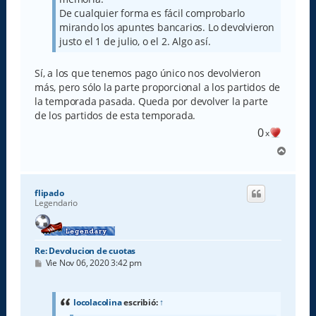
De cualquier forma es fácil comprobarlo
mirando los apuntes bancarios. Lo devolvieron
justo el 1 de julio, o el 2. Algo así.
Sí, a los que tenemos pago único nos devolvieron
más, pero sólo la parte proporcional a los partidos de
la temporada pasada. Queda por devolver la parte
de los partidos de esta temporada.
0
x
A
r
r
i
flipado
b
Legendario
a
Re: Devolucion de cuotas
M
Vie Nov 06, 2020 3:42 pm
e
n
s
a
locolacolina
escribió:
↑
j