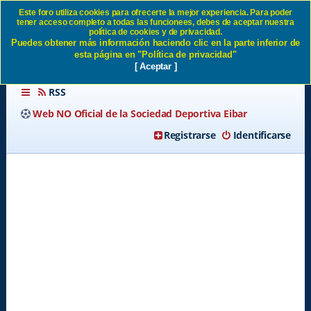
Este foro utiliza cookies para ofrecerte la mejor experiencia. Para poder
tener acceso completo a todas las funcionees, debes de aceptar nuestra
Devolucion de cuotas SD
política de cookies y de privacidad.
Puedes obtener más información haciendo clic en la parte inferior de
Eibar
esta página en "Política de privacidad"
[ Aceptar ]
RSS
Web NO Oficial de la Sociedad Deportiva Eibar
Registrarse
Identificarse