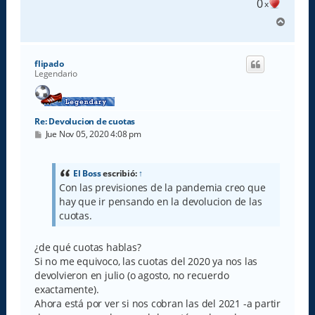
0
x
A
r
r
i
flipado
b
Legendario
a
Re: Devolucion de cuotas
M
Jue Nov 05, 2020 4:08 pm
e
n
s
a
El Boss
escribió:
↑
j
Con las previsiones de la pandemia creo que
e
hay que ir pensando en la devolucion de las
cuotas.
¿de qué cuotas hablas?
Si no me equivoco, las cuotas del 2020 ya nos las
devolvieron en julio (o agosto, no recuerdo
exactamente).
Ahora está por ver si nos cobran las del 2021 -a partir