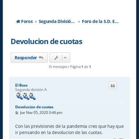
Foros
Segunda División A - Temporada 2026-2027
Foro de la S.D. Eibar
Devolucion de cuotas
Responder
15 mensajes • Página
1
de
1
El Boss
Segunda división A
Devolucion de cuotas
M
Jue Nov 05, 2020 3:46 pm
e
n
s
Con las previsiones de la pandemia creo que hay que
a
ir pensando en la devolucion de las cuotas.
j
e