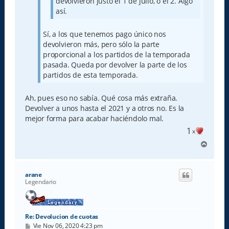
devolvieron justo el 1 de julio, o el 2. Algo
así.
Sí, a los que tenemos pago único nos
devolvieron más, pero sólo la parte
proporcional a los partidos de la temporada
pasada. Queda por devolver la parte de los
partidos de esta temporada.
Ah, pues eso no sabía. Qué cosa más extraña.
Devolver a unos hasta el 2021 y a otros no. Es la
mejor forma para acabar haciéndolo mal.
1
x
A
r
r
i
arane
b
Legendario
a
Re: Devolucion de cuotas
M
Vie Nov 06, 2020 4:23 pm