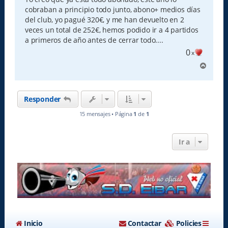
cobraban a principio todo junto, abono+ medios días
del club, yo pagué 320€, y me han devuelto en 2
veces un total de 252€, hemos podido ir a 4 partidos
a primeros de año antes de cerrar todo....
0
x
A
r
r
i
Responder
b
a
15 mensajes • Página
1
de
1
Ir a
Inicio
Contactar
Policies