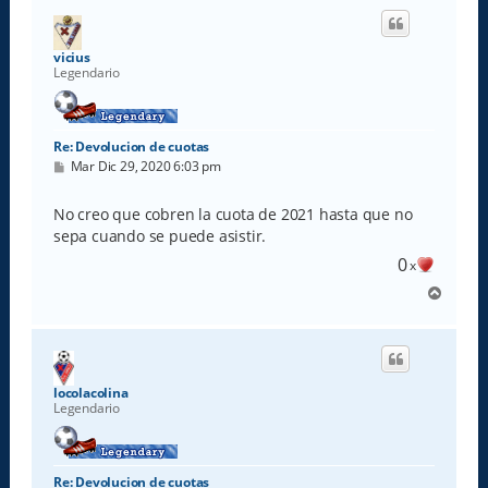
i
b
a
vicius
Legendario
Re: Devolucion de cuotas
M
Mar Dic 29, 2020 6:03 pm
e
n
s
No creo que cobren la cuota de 2021 hasta que no
a
sepa cuando se puede asistir.
j
e
0
x
A
r
r
i
b
a
locolacolina
Legendario
Re: Devolucion de cuotas