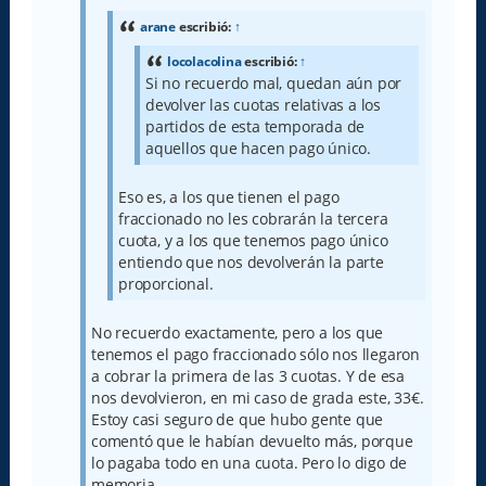
j
e
arane
escribió:
↑
locolacolina
escribió:
↑
Si no recuerdo mal, quedan aún por
devolver las cuotas relativas a los
partidos de esta temporada de
aquellos que hacen pago único.
Eso es, a los que tienen el pago
fraccionado no les cobrarán la tercera
cuota, y a los que tenemos pago único
entiendo que nos devolverán la parte
proporcional.
No recuerdo exactamente, pero a los que
tenemos el pago fraccionado sólo nos llegaron
a cobrar la primera de las 3 cuotas. Y de esa
nos devolvieron, en mi caso de grada este, 33€.
Estoy casi seguro de que hubo gente que
comentó que le habían devuelto más, porque
lo pagaba todo en una cuota. Pero lo digo de
memoria.