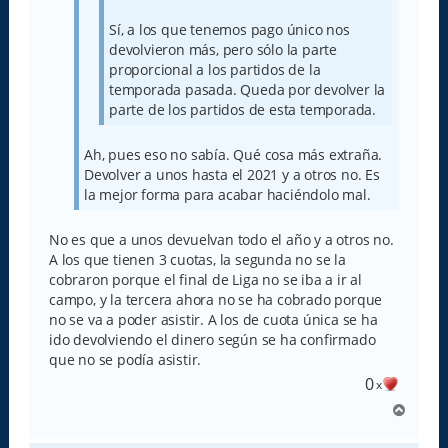
Sí, a los que tenemos pago único nos
devolvieron más, pero sólo la parte
proporcional a los partidos de la
temporada pasada. Queda por devolver la
parte de los partidos de esta temporada.
Ah, pues eso no sabía. Qué cosa más extraña.
Devolver a unos hasta el 2021 y a otros no. Es
la mejor forma para acabar haciéndolo mal.
No es que a unos devuelvan todo el año y a otros no.
A los que tienen 3 cuotas, la segunda no se la
cobraron porque el final de Liga no se iba a ir al
campo, y la tercera ahora no se ha cobrado porque
no se va a poder asistir. A los de cuota única se ha
ido devolviendo el dinero según se ha confirmado
que no se podía asistir.
0
x
A
r
r