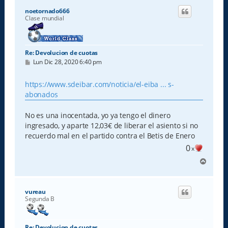
i
noetornado666
b
Clase mundial
a
Re: Devolucion de cuotas
M
Lun Dic 28, 2020 6:40 pm
e
n
s
https://www.sdeibar.com/noticia/el-eiba ... s-
a
abonados
j
e
No es una inocentada, yo ya tengo el dinero
ingresado, y aparte 12,03€ de liberar el asiento si no
recuerdo mal en el partido contra el Betis de Enero
0
x
A
r
r
i
vureau
b
Segunda B
a
Re: Devolucion de cuotas