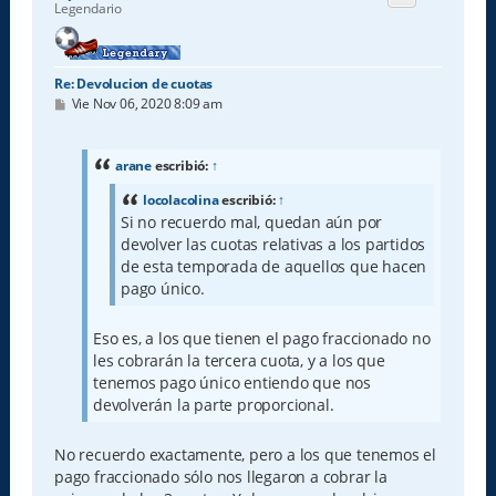
b
Legendario
a
Re: Devolucion de cuotas
M
Vie Nov 06, 2020 8:09 am
e
n
s
a
arane
escribió:
↑
j
e
locolacolina
escribió:
↑
Si no recuerdo mal, quedan aún por
devolver las cuotas relativas a los partidos
de esta temporada de aquellos que hacen
pago único.
Eso es, a los que tienen el pago fraccionado no
les cobrarán la tercera cuota, y a los que
tenemos pago único entiendo que nos
devolverán la parte proporcional.
No recuerdo exactamente, pero a los que tenemos el
pago fraccionado sólo nos llegaron a cobrar la