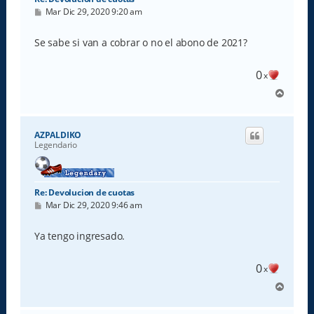
M
Mar Dic 29, 2020 9:20 am
e
n
s
Se sabe si van a cobrar o no el abono de 2021?
a
j
e
0
x
A
r
r
i
AZPALDIKO
b
Legendario
a
Re: Devolucion de cuotas
M
Mar Dic 29, 2020 9:46 am
e
n
s
Ya tengo ingresado.
a
j
e
0
x
A
r
r