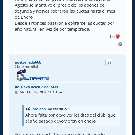
Agosto se mantuvo el precio de los abonos de
segunda y no nos cobraron las cuotas hasta el mes
de Enero.
Desde entonces pasaron a cobrarse las cuotas por
año natural, en vez de por temporada.
0
x
A
r
r
i
noetornado666
b
Clase mundial
a
Re: Devolucion de cuotas
M
Mar Dic 29, 2020 10:00 pm
e
n
s
a
locolacolina
escribió:
↑
j
Ahora falta por devolver los días del club, que
e
el año pasado devolvieron en enero.
Yo creo que ya está todo abonado, este año lo