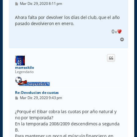
M
Mar Dic 29, 2020 8:11 pm
e
n
s
Ahora falta por devolver los días del club, que el año
a
pasado devolvieron en enero.
j
e
0
x
A
r
r
i
b
a
marraskilo
Legendario
Re: Devolucion de cuotas
M
Mar Dic 29, 2020 9:43 pm
e
n
s
¿Porqué el Eibar cobra las cuotas por año natural y
a
no por temporada?
j
e
En la temporada 2008/2009 descendimos a segunda
B.
Para mantener un poco el músculo financiero, en