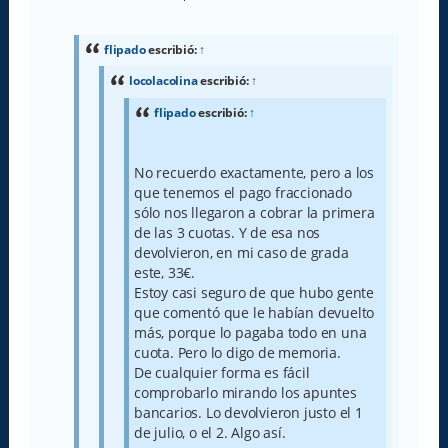
e
n
s
a
flipado
escribió:
↑
j
e
locolacolina
escribió:
↑
flipado
escribió:
↑
No recuerdo exactamente, pero a los
que tenemos el pago fraccionado
sólo nos llegaron a cobrar la primera
de las 3 cuotas. Y de esa nos
devolvieron, en mi caso de grada
este, 33€.
Estoy casi seguro de que hubo gente
que comentó que le habían devuelto
más, porque lo pagaba todo en una
cuota. Pero lo digo de memoria.
De cualquier forma es fácil
comprobarlo mirando los apuntes
bancarios. Lo devolvieron justo el 1
de julio, o el 2. Algo así.