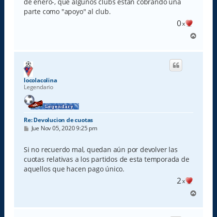
de enero-, que algunos clubs están cobrando una
parte como "apoyo" al club.
0
x
A
r
r
i
b
a
locolacolina
Legendario
Re: Devolucion de cuotas
M
Jue Nov 05, 2020 9:25 pm
e
n
s
Si no recuerdo mal, quedan aún por devolver las
a
cuotas relativas a los partidos de esta temporada de
j
e
aquellos que hacen pago único.
2
x
A
r
r