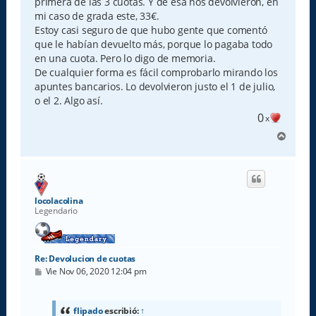
primera de las 3 cuotas. Y de esa nos devolvieron, en
mi caso de grada este, 33€.
Estoy casi seguro de que hubo gente que comentó
que le habían devuelto más, porque lo pagaba todo
en una cuota. Pero lo digo de memoria.
De cualquier forma es fácil comprobarlo mirando los
apuntes bancarios. Lo devolvieron justo el 1 de julio,
o el 2. Algo así.
0
x
A
r
r
i
b
a
locolacolina
Legendario
Re: Devolucion de cuotas
M
Vie Nov 06, 2020 12:04 pm
e
n
s
a
flipado
escribió:
↑