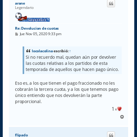
i
arane
b
Legendario
a
Re: Devolucion de cuotas
M
Jue Nov 05, 2020 9:33 pm
e
n
s
a
locolacolina
escribió:
↑
j
Si no recuerdo mal, quedan aún por devolver
e
las cuotas relativas a los partidos de esta
temporada de aquellos que hacen pago único.
Eso es, a los que tienen el pago fraccionado no les
cobrarán la tercera cuota, y a los que tenemos pago
único entiendo que nos devolverán la parte
proporcional.
1
x
A
r
r
i
flipado