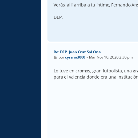
Verás, allí arriba a tu íntimo, Fernando An
DEP.
Re: DEP. Juan Cruz Sol Oria.
M
por
cyrano3000
»
Mar Nov 10, 2020 2:30 pm
e
n
s
Lo tuve en cromos, gran futbolista, una gr
a
para el valencia donde era una institución
j
e