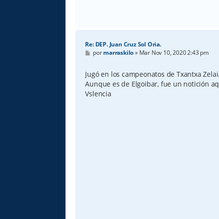
Re: DEP. Juan Cruz Sol Oria.
M
por
marraskilo
»
Mar Nov 10, 2020 2:43 pm
e
n
s
Jugó en los campeonatos de Txantxa Zelai
a
Aunque es de Elgoibar, fue un notición a
j
e
Vslencia