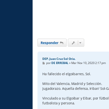
Responder
DEP. Juan Cruz Sol Oria.
M
por
DE ERREBAL
»
Mar Nov 10, 2020 2:17 pm
e
n
s
Ha fallecido el elgoibarres, Sol.
a
j
e
Mito del Valencia, Madrid y Selección.
Jugadorazo. Aquella defensa, Iribar/ Sol-Ga
Vinculado a su Elgoibar y Eibar, por fútbo
futbolista y persona.