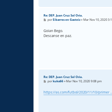
Re: DEP. Juan Cruz Sol Oria.
M
por
Eibarres en Gasteiz
»
Mar Nov 10, 2020 3:
e
n
s
Goian Bego.
a
Descanse en paz.
j
e
Re: DEP. Juan Cruz Sol Oria.
M
por
kuko66
»
Mar Nov 10, 2020 9:08 pm
e
n
s
https://as.com/futbol/2020/11/10/primer .
a
j
e