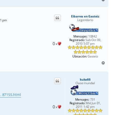
r
r
i
Eibarres en Gasteiz
b
Legendario
11 pm
a
Mensajes:
10842
Registrado:
Sab Oct 09,
0
2010 5:07 pm
x
Ubicación:
Gasteiz
A
r
r
i
kuko66
b
Clase mundial
a
.. 87155.html
Mensajes:
731
Registrado:
Mié Jun 01,
0
2011 1:42 pm
x