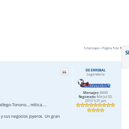
5 mensajes • Página
1
de
1
S
DE ERREBAL
Legendario
Mensajes:
8600
Registrado:
Mié Jul 03,
2013 5:31 pm
llego-Tonono....mítica....
l y sus negocios joyeros. Un gran