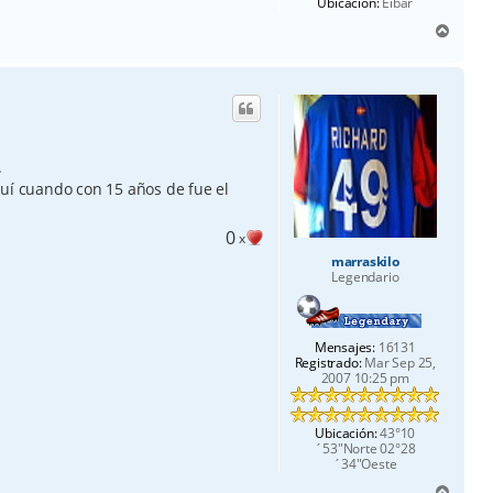
Ubicación:
Eibar
A
r
r
i
b
a
.
quí cuando con 15 años de fue el
0
x
marraskilo
Legendario
Mensajes:
16131
Registrado:
Mar Sep 25,
2007 10:25 pm
Ubicación:
43°10
´53"Norte 02°28
´34"Oeste
A