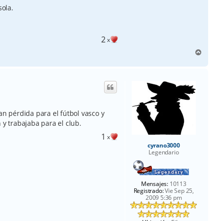
sola.
2
x
A
r
r
i
b
a
an pérdida para el fútbol vasco y
 y trabajaba para el club.
1
x
cyrano3000
Legendario
Mensajes:
10113
Registrado:
Vie Sep 25,
2009 5:36 pm