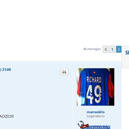
1
46 mensajes
2
Anterior
S
) 21:00
marraskilo
KADZIOR
Legendario