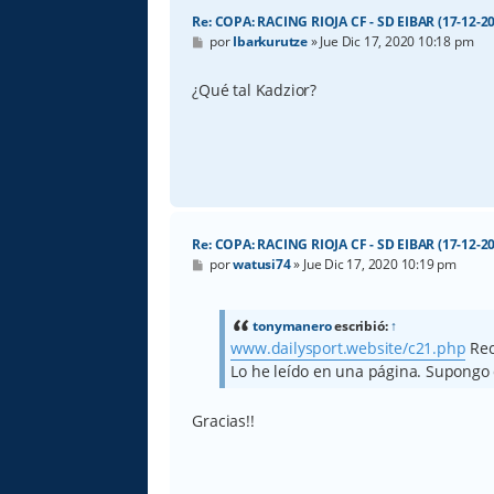
Re: COPA: RACING RIOJA CF - SD EIBAR (17-12-20
M
por
Ibarkurutze
»
Jue Dic 17, 2020 10:18 pm
e
n
s
¿Qué tal Kadzior?
a
j
e
Re: COPA: RACING RIOJA CF - SD EIBAR (17-12-20
M
por
watusi74
»
Jue Dic 17, 2020 10:19 pm
e
n
s
a
tonymanero
escribió:
↑
j
www.dailysport.website/c21.php
Rec
e
Lo he leído en una página. Supongo
Gracias!!