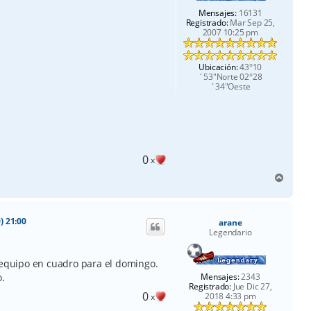
Mensajes:
16131
Registrado:
Mar Sep 25,
2007 10:25 pm
Ubicación:
43°10
´53"Norte 02°28
´34"Oeste
0
x
A
r
r
i
) 21:00
arane
b
Legendario
a
l equipo en cuadro para el domingo.
Mensajes:
2343
.
Registrado:
Jue Dic 27,
0
2018 4:33 pm
x