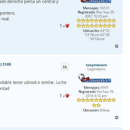
lado derecho peina un central y
Mensajes:
16131
Registrado:
Mar Sep 25,
portero.
2007 10:25 pm
 real.
1
x
Ubicación:
43°10
´53"Norte 02°28
´34"Oeste
A
r
r
i
) 21:00
tonymanero
b
Legendario
a
able tener ublock o similar. Lo he
Mensajes:
4991
erdad
Registrado:
Vie Sep 19,
1
2014 4:12 pm
x
Ubicación:
Bilbao
A
r
r