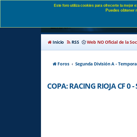
Este foro utiliza cookies para ofrecerte la mejor
Puedes obtener m
COPA: RACING RIOJA
Eibar
Inicio
RSS
Web NO Oficial de la So
Foros
Segunda División A - Tempora
COPA: RACING RIOJA CF 0 - 