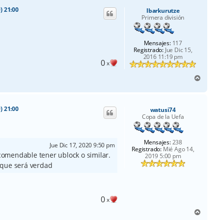
i
) 21:00
Ibarkurutze
b
Primera división
a
Mensajes:
117
Registrado:
Jue Dic 15,
2016 11:19 pm
0
x
A
r
r
i
) 21:00
watusi74
b
Copa de la Uefa
a
Mensajes:
238
Jue Dic 17, 2020 9:50 pm
Registrado:
Mié Ago 14,
omendable tener ublock o similar.
2019 5:00 pm
 que será verdad
0
x
A