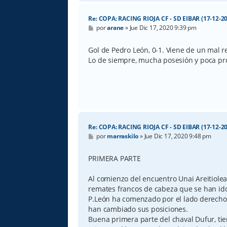
Re: COPA: RACING RIOJA CF - SD EIBAR (17-12-20
M
por
arane
»
Jue Dic 17, 2020 9:39 pm
e
n
s
Gol de Pedro León, 0-1. Viene de un mal 
a
Lo de siempre, mucha posesión y poca pr
j
e
Re: COPA: RACING RIOJA CF - SD EIBAR (17-12-20
M
por
marraskilo
»
Jue Dic 17, 2020 9:48 pm
e
n
s
PRIMERA PARTE
a
j
e
Al comienzo del encuentro Unai Areitiole
remates francos de cabeza que se han ido
P.León ha comenzado por el lado derecho 
han cambiado sus posiciones.
Buena primera parte del chaval Dufur, tie