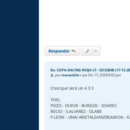
Responder
Re: COPA: RACING RIOJA CF - SD EIBAR (17-12-20
M
por
marraskilo
»
Jue Dic 17, 2020 8:02 pm
e
n
s
Creo que será un 4 3 3
a
j
e
YOEL
POZO - DUFUR - BURGOS - SOARES
RECIO - S.ALVAREZ - OLABE
P.LEON - UNAI ARIETALEANIZBEASKOA - 