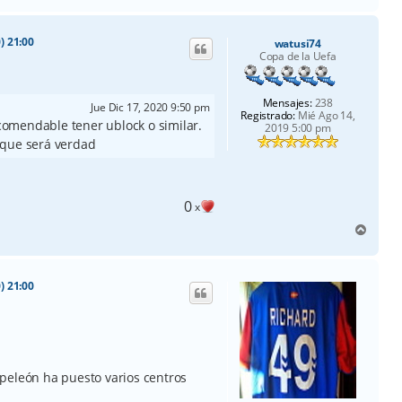
r
r
i
) 21:00
watusi74
b
Copa de la Uefa
a
Mensajes:
238
Jue Dic 17, 2020 9:50 pm
Registrado:
Mié Ago 14,
omendable tener ublock o similar.
2019 5:00 pm
 que será verdad
0
x
A
r
r
i
) 21:00
b
a
peleón ha puesto varios centros