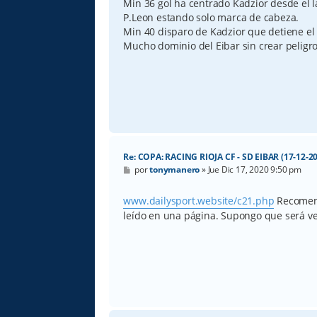
Min 36 gol ha centrado Kadzior desde el 
P.Leon estando solo marca de cabeza.
Min 40 disparo de Kadzior que detiene el 
Mucho dominio del Eibar sin crear peligro
Re: COPA: RACING RIOJA CF - SD EIBAR (17-12-20
M
por
tonymanero
»
Jue Dic 17, 2020 9:50 pm
e
n
s
www.dailysport.website/c21.php
Recomend
a
leído en una página. Supongo que será v
j
e