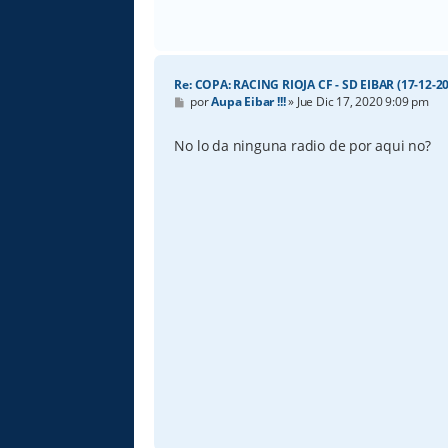
Re: COPA: RACING RIOJA CF - SD EIBAR (17-12-20
M
por
Aupa Eibar !!!
»
Jue Dic 17, 2020 9:09 pm
e
n
s
No lo da ninguna radio de por aqui no?
a
j
e