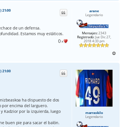
r
i
) 21:00
arane
b
Legendario
a
rechace de un defensa.
Mensajes:
2343
ofundidad. Estamos muy estáticos.
Registrado:
Jue Dic 27,
0
2018 4:33 pm
x
A
r
r
i
) 21:00
b
a
anizbeaskoa ha dispuesto de dos
 por encima del larguero.
y Kadzior por la izquierda, luego
marraskilo
Legendario
ne buen pie para sacar el balón.