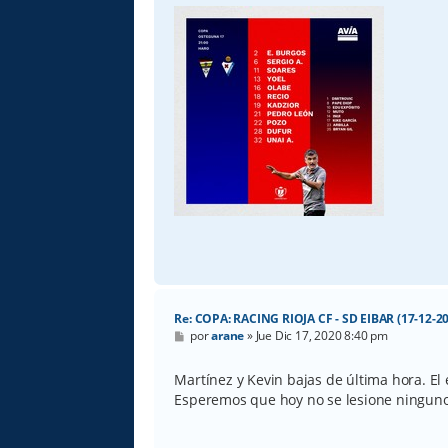
Re: COPA: RACING RIOJA CF - SD EIBAR (17-12-20
M
por
arane
»
Jue Dic 17, 2020 8:40 pm
e
n
s
Martínez y Kevin bajas de última hora. E
a
Esperemos que hoy no se lesione ninguno
j
e