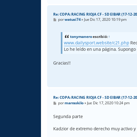
Re: COPA: RACING RIOJA CF - SD EIBAR (17-12-20
M
por
watusi74
»
Jue Dic 17, 2020 10:19 pm
e
n
s
a
tonymanero
escribió:
↑
j
www.dailysport.website/c21.php
Rec
e
Lo he leído en una página. Supongo
Gracias!!
Re: COPA: RACING RIOJA CF - SD EIBAR (17-12-20
M
por
marraskilo
»
Jue Dic 17, 2020 10:24 pm
e
n
s
Segunda parte
a
j
e
Kadzior de extremo derecho muy activo y 