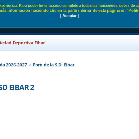
 experiencia. Para poder tener acceso completo a todas las funcionees, debes de ac
ás información haciendo clic en la parte inferior de esta página en "Políti
 CF 0 - SD EIBAR 2 - Página 2 
[ Aceptar ]
ciedad Deportiva Eibar
da 2026-2027
Foro de la S.D. Eibar
SD EIBAR 2