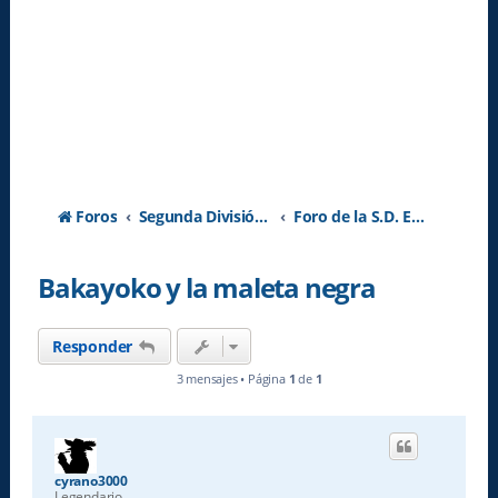
Foros
Segunda División A - Temporada 2026-2027
Foro de la S.D. Eibar
Bakayoko y la maleta negra
Responder
3 mensajes • Página
1
de
1
cyrano3000
Legendario