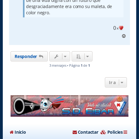
de una vida digna con un futuro que
desgraciadamente era como su maleta, de
color negro.
0
x
A
r
r
i
Responder
b
a
3 mensajes • Página
1
de
1
Ir a
Inicio
Contactar
Policies