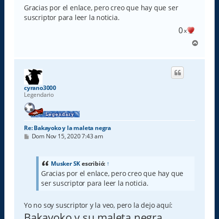
s
Gracias por el enlace, pero creo que hay que ser
a
suscriptor para leer la noticia.
j
e
0
x
A
r
r
i
b
a
cyrano3000
Legendario
Re: Bakayoko y la maleta negra
M
Dom Nov 15, 2020 7:43 am
e
n
s
a
Musker SK
escribió:
↑
j
Gracias por el enlace, pero creo que hay que
e
ser suscriptor para leer la noticia.
Yo no soy suscriptor y la veo, pero la dejo aquí:
Bakayoko y su maleta negra