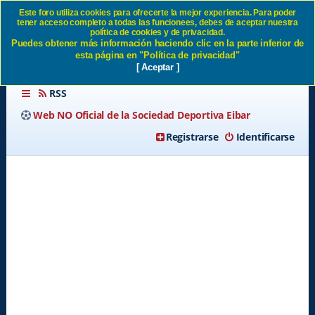
Este foro utiliza cookies para ofrecerte la mejor experiencia. Para poder
tener acceso completo a todas las funcionees, debes de aceptar nuestra
Bakayoko y la maleta negra
política de cookies y de privacidad.
Puedes obtener más información haciendo clic en la parte inferior de
SD Eibar
esta página en "Política de privacidad"
[ Aceptar ]
RSS
Web NO Oficial de la Sociedad Deportiva Eibar
Registrarse
Identificarse