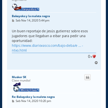
Bakayoko y la maleta negra
M
Sab Nov 14, 2020 5:44 pm
e
n
s
Un buen reportaje de jesús gutierrez sobre esos
a
jugadores que llegaban a eibar para pedir una
j
e
oportunidad:
https://www.diariovasco.com/bajo-deba/e ... -
ntvo.html
0
x
A
r
r
i
Musker SK
b
Clase mundial
a
Re: Bakayoko y la maleta negra
M
Sab Nov 14, 2020 10:20 pm
e
n