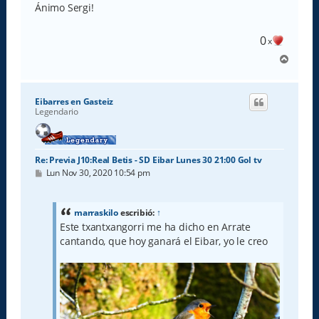
s
Ánimo Sergi!
a
j
e
0
x
A
r
r
i
Eibarres en Gasteiz
b
Legendario
a
Re: Previa J10:Real Betis - SD Eibar Lunes 30 21:00 Gol tv
M
Lun Nov 30, 2020 10:54 pm
e
n
s
a
marraskilo
escribió:
↑
j
Este txantxangorri me ha dicho en Arrate
e
cantando, que hoy ganará el Eibar, yo le creo