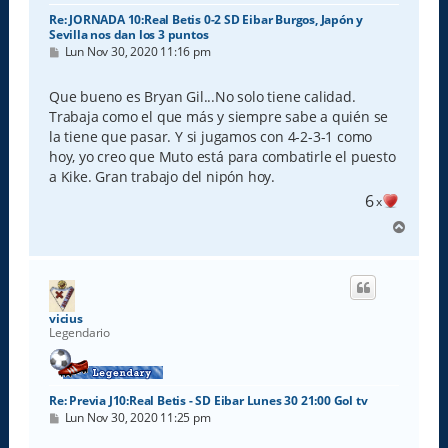
Re: JORNADA 10:Real Betis 0-2 SD Eibar Burgos, Japón y
Sevilla nos dan los 3 puntos
M
Lun Nov 30, 2020 11:16 pm
e
n
s
Que bueno es Bryan Gil...No solo tiene calidad.
a
Trabaja como el que más y siempre sabe a quién se
j
e
la tiene que pasar. Y si jugamos con 4-2-3-1 como
hoy, yo creo que Muto está para combatirle el puesto
a Kike. Gran trabajo del nipón hoy.
6
x
A
r
r
i
b
a
vicius
Legendario
Re: Previa J10:Real Betis - SD Eibar Lunes 30 21:00 Gol tv
M
Lun Nov 30, 2020 11:25 pm
e
n