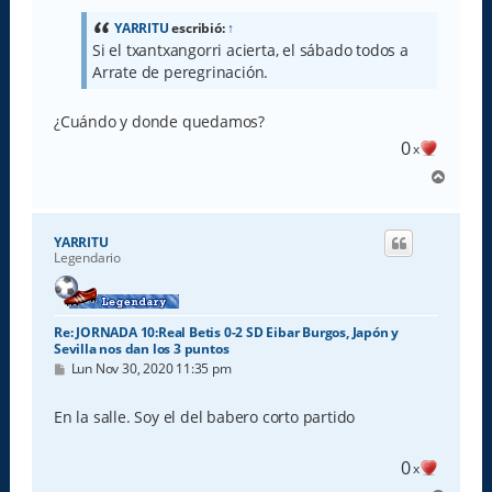
s
a
YARRITU
escribió:
↑
j
Si el txantxangorri acierta, el sábado todos a
e
Arrate de peregrinación.
¿Cuándo y donde quedamos?
0
x
A
r
r
i
YARRITU
b
Legendario
a
Re: JORNADA 10:Real Betis 0-2 SD Eibar Burgos, Japón y
Sevilla nos dan los 3 puntos
M
Lun Nov 30, 2020 11:35 pm
e
n
s
En la salle. Soy el del babero corto partido
a
j
e
0
x