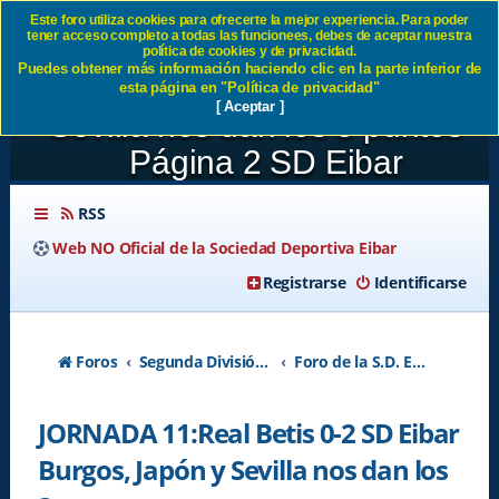
Este foro utiliza cookies para ofrecerte la mejor experiencia. Para poder
tener acceso completo a todas las funcionees, debes de aceptar nuestra
JORNADA 11:Real Betis 0-2
política de cookies y de privacidad.
Puedes obtener más información haciendo clic en la parte inferior de
SD Eibar Burgos, Japón y
esta página en "Política de privacidad"
[ Aceptar ]
Sevilla nos dan los 3 puntos -
Página 2 SD Eibar
RSS
Web NO Oficial de la Sociedad Deportiva Eibar
Registrarse
Identificarse
Foros
Segunda División A - Temporada 2026-2027
Foro de la S.D. Eibar
JORNADA 11:Real Betis 0-2 SD Eibar
Burgos, Japón y Sevilla nos dan los