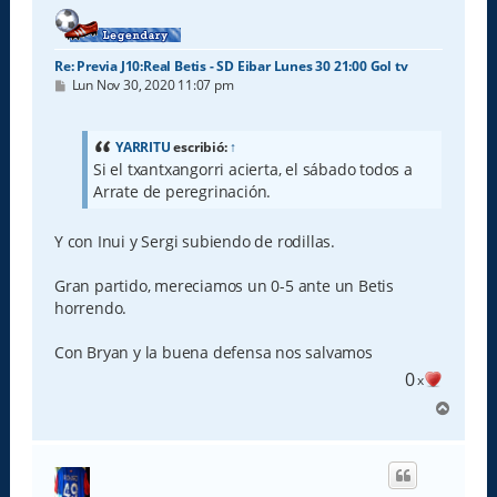
a
Re: Previa J10:Real Betis - SD Eibar Lunes 30 21:00 Gol tv
M
Lun Nov 30, 2020 11:07 pm
e
n
s
a
YARRITU
escribió:
↑
j
Si el txantxangorri acierta, el sábado todos a
e
Arrate de peregrinación.
Y con Inui y Sergi subiendo de rodillas.
Gran partido, mereciamos un 0-5 ante un Betis
horrendo.
Con Bryan y la buena defensa nos salvamos
0
x
A
r
r
i
b