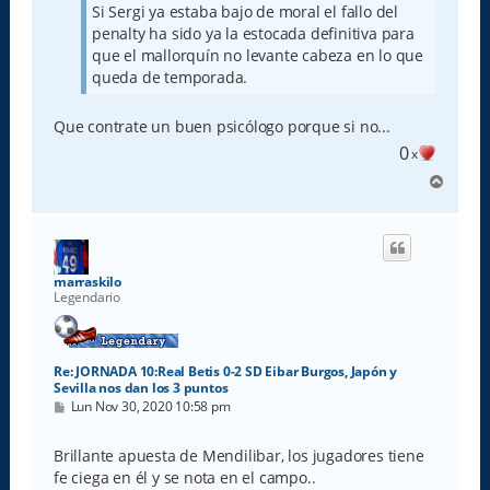
j
Si Sergi ya estaba bajo de moral el fallo del
e
penalty ha sido ya la estocada definitiva para
que el mallorquín no levante cabeza en lo que
queda de temporada.
Que contrate un buen psicólogo porque si no...
0
x
A
r
r
i
b
a
marraskilo
Legendario
Re: JORNADA 10:Real Betis 0-2 SD Eibar Burgos, Japón y
Sevilla nos dan los 3 puntos
M
Lun Nov 30, 2020 10:58 pm
e
n
s
Brillante apuesta de Mendilibar, los jugadores tiene
a
fe ciega en él y se nota en el campo..
j