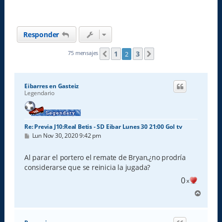
Responder
1
3
75 mensajes
2
Anterior
Siguiente
Eibarres en Gasteiz
Legendario
Re: Previa J10:Real Betis - SD Eibar Lunes 30 21:00 Gol tv
M
Lun Nov 30, 2020 9:42 pm
e
n
s
Al parar el portero el remate de Bryan,¿no prodría
a
considerarse que se reinicia la jugada?
j
e
0
x
A
r
r
i