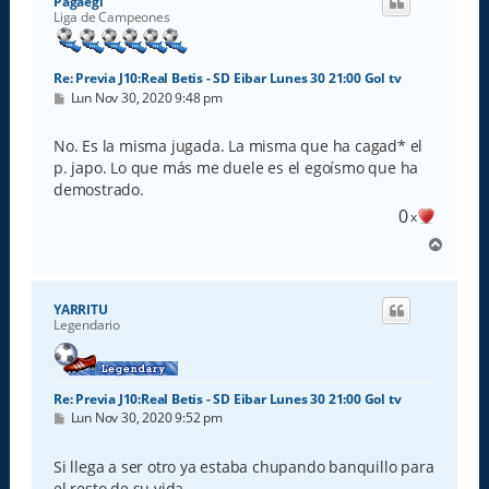
Pagaegi
b
Liga de Campeones
a
Re: Previa J10:Real Betis - SD Eibar Lunes 30 21:00 Gol tv
M
Lun Nov 30, 2020 9:48 pm
e
n
s
No. Es la misma jugada. La misma que ha cagad* el
a
p. japo. Lo que más me duele es el egoísmo que ha
j
e
demostrado.
0
x
A
r
r
i
YARRITU
b
Legendario
a
Re: Previa J10:Real Betis - SD Eibar Lunes 30 21:00 Gol tv
M
Lun Nov 30, 2020 9:52 pm
e
n
s
Si llega a ser otro ya estaba chupando banquillo para
a
el resto de su vida