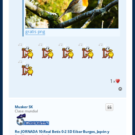
gratis png
1
x
A
r
r
i
Musker SK
b
Clase mundial
a
Re: JORNADA 10:Real Betis 0-2 SD Eibar Burgos, Japón y