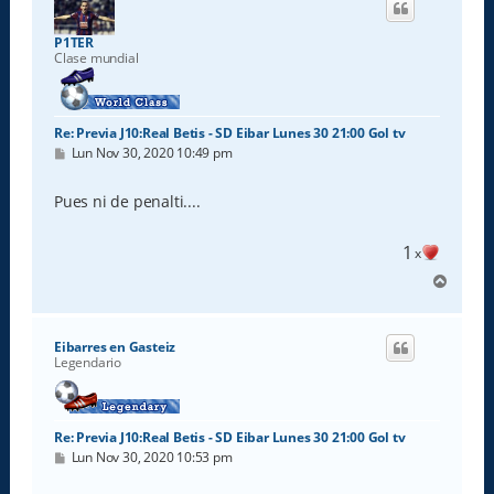
b
a
P1TER
Clase mundial
Re: Previa J10:Real Betis - SD Eibar Lunes 30 21:00 Gol tv
M
Lun Nov 30, 2020 10:49 pm
e
n
s
Pues ni de penalti....
a
j
e
1
x
A
r
r
i
Eibarres en Gasteiz
b
Legendario
a
Re: Previa J10:Real Betis - SD Eibar Lunes 30 21:00 Gol tv
M
Lun Nov 30, 2020 10:53 pm
e
n