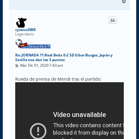
A
r
r
i
b
a
cyrano3000
Legendario
Re: JORNADA 11:Real Betis 0-2 SD Eibar Burgos, Japón y
Sevilla nos dan los 3 puntos
M
Mar Dic 01, 2020 7:43 am
e
n
s
Rueda de prensa de Mendi tras el partido:
a
j
e