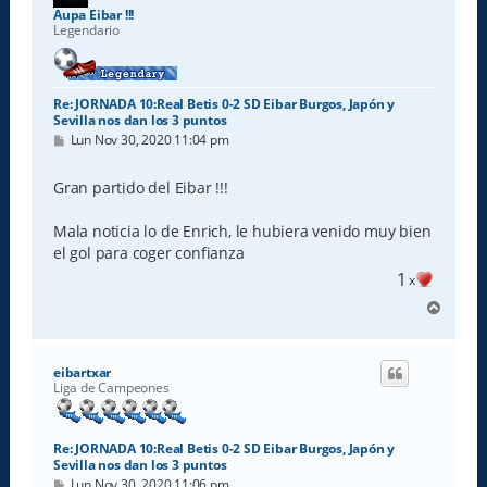
a
Aupa Eibar !!!
Legendario
Re: JORNADA 10:Real Betis 0-2 SD Eibar Burgos, Japón y
Sevilla nos dan los 3 puntos
M
Lun Nov 30, 2020 11:04 pm
e
n
s
Gran partido del Eibar !!!
a
j
e
Mala noticia lo de Enrich, le hubiera venido muy bien
el gol para coger confianza
1
x
A
r
r
i
eibartxar
b
Liga de Campeones
a
Re: JORNADA 10:Real Betis 0-2 SD Eibar Burgos, Japón y
Sevilla nos dan los 3 puntos
M
Lun Nov 30, 2020 11:06 pm