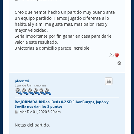
e
n
s
Creo que hemos hecho un partido muy bueno ante
a
un equipo perdido. Hemos jugado diferente a lo
j
e
habitual y a mi me gusta mas, mas balon raso y
mayor velocidad.
Seria importante por fin ganar en casa para darle
valor a este resultado.
3 victorias a domicilio parece increible.
2
x
A
r
r
i
plaentxi
b
Liga de Campeones
a
Re: JORNADA 10:Real Betis 0-2 SD Eibar Burgos, Japón y
Sevilla nos dan los 3 puntos
M
Mar Dic 01, 2020 6:29 am
e
n
s
Notas del partido.
a
j