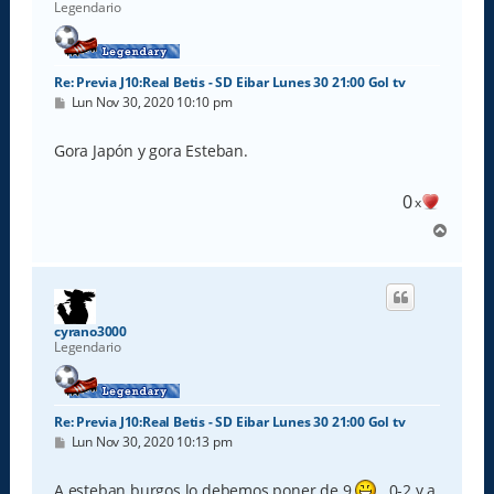
Legendario
Re: Previa J10:Real Betis - SD Eibar Lunes 30 21:00 Gol tv
M
Lun Nov 30, 2020 10:10 pm
e
n
s
Gora Japón y gora Esteban.
a
j
e
0
x
A
r
r
i
b
a
cyrano3000
Legendario
Re: Previa J10:Real Betis - SD Eibar Lunes 30 21:00 Gol tv
M
Lun Nov 30, 2020 10:13 pm
e
n
s
A esteban burgos lo debemos poner de 9
. 0-2 y a