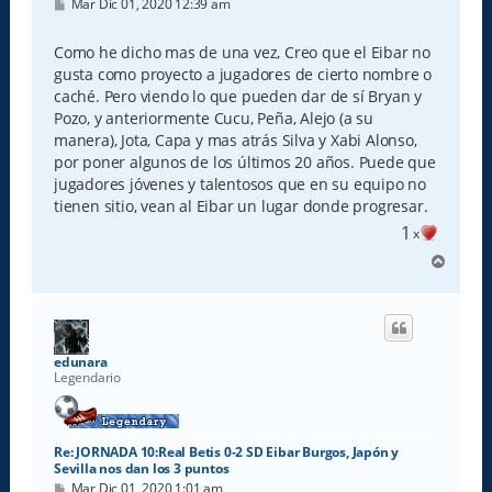
M
Mar Dic 01, 2020 12:39 am
e
n
s
Como he dicho mas de una vez, Creo que el Eibar no
a
gusta como proyecto a jugadores de cierto nombre o
j
e
caché. Pero viendo lo que pueden dar de sí Bryan y
Pozo, y anteriormente Cucu, Peña, Alejo (a su
manera), Jota, Capa y mas atrás Silva y Xabi Alonso,
por poner algunos de los últimos 20 años. Puede que
jugadores jóvenes y talentosos que en su equipo no
tienen sitio, vean al Eibar un lugar donde progresar.
1
x
A
r
r
i
b
a
edunara
Legendario
Re: JORNADA 10:Real Betis 0-2 SD Eibar Burgos, Japón y
Sevilla nos dan los 3 puntos
M
Mar Dic 01, 2020 1:01 am