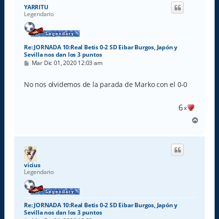
i
YARRITU
b
Legendario
a
Re: JORNADA 10:Real Betis 0-2 SD Eibar Burgos, Japón y
Sevilla nos dan los 3 puntos
M
Mar Dic 01, 2020 12:03 am
e
n
s
No nos olvidemos de la parada de Marko con el 0-0
a
j
e
6
x
A
r
r
i
b
a
vicius
Legendario
Re: JORNADA 10:Real Betis 0-2 SD Eibar Burgos, Japón y
Sevilla nos dan los 3 puntos