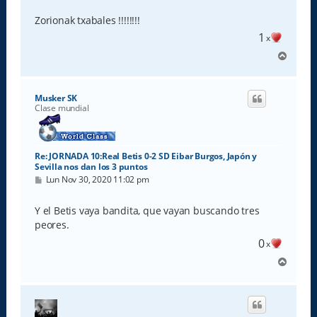
Zorionak txabales !!!!!!!!
1
x
A
r
r
i
Musker SK
b
Clase mundial
a
Re: JORNADA 10:Real Betis 0-2 SD Eibar Burgos, Japón y
Sevilla nos dan los 3 puntos
M
Lun Nov 30, 2020 11:02 pm
e
n
s
Y el Betis vaya bandita, que vayan buscando tres
a
peores.
j
e
0
x
A
r
r
i
b