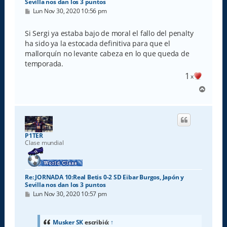
Sevilla nos dan los 3 puntos
M
Lun Nov 30, 2020 10:56 pm
e
n
s
Si Sergi ya estaba bajo de moral el fallo del penalty
a
ha sido ya la estocada definitiva para que el
j
e
mallorquín no levante cabeza en lo que queda de
temporada.
1
x
A
r
r
i
b
a
P1TER
Clase mundial
Re: JORNADA 10:Real Betis 0-2 SD Eibar Burgos, Japón y
Sevilla nos dan los 3 puntos
M
Lun Nov 30, 2020 10:57 pm
e
n
s
a
Musker SK
escribió:
↑