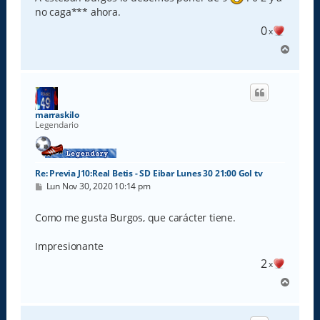
a
no caga*** ahora.
j
e
0
x
A
r
r
i
b
a
marraskilo
Legendario
Re: Previa J10:Real Betis - SD Eibar Lunes 30 21:00 Gol tv
M
Lun Nov 30, 2020 10:14 pm
e
n
s
Como me gusta Burgos, que carácter tiene.
a
j
e
Impresionante
2
x
A
r
r
i