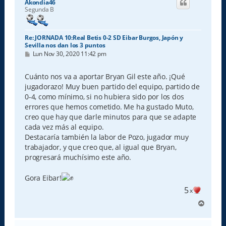
Akondia46
b
Segunda B
a
Re: JORNADA 10:Real Betis 0-2 SD Eibar Burgos, Japón y
Sevilla nos dan los 3 puntos
M
Lun Nov 30, 2020 11:42 pm
e
n
s
Cuánto nos va a aportar Bryan Gil este año. ¡Qué
a
jugadorazo! Muy buen partido del equipo, partido de
j
e
0-4, como mínimo, si no hubiera sido por los dos
errores que hemos cometido. Me ha gustado Muto,
creo que hay que darle minutos para que se adapte
cada vez más al equipo.
Destacaría también la labor de Pozo, jugador muy
trabajador, y que creo que, al igual que Bryan,
progresará muchísimo este año.
Gora Eibar!
5
x
A
r
r