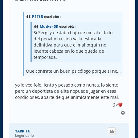
e
n
s
a
P1TER
escribió:
↑
j
e
Musker SK
escribió:
↑
Si Sergi ya estaba bajo de moral el fallo
del penalty ha sido ya la estocada
definitiva para que el mallorquín no
levante cabeza en lo que queda de
temporada.
Que contrate un buen psicólogo porque si no...
yo lo veo fofo. lento y pesado como nunca. lo siento
pero un deportista de elite nopuede jugar en esas
condiciones, aparte de que animicamente este mal.
0
x
A
r
r
i
YARRITU
b
Legendario