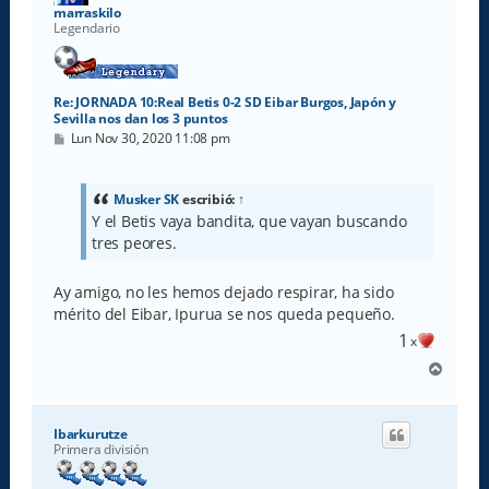
a
marraskilo
Legendario
Re: JORNADA 10:Real Betis 0-2 SD Eibar Burgos, Japón y
Sevilla nos dan los 3 puntos
M
Lun Nov 30, 2020 11:08 pm
e
n
s
a
Musker SK
escribió:
↑
j
Y el Betis vaya bandita, que vayan buscando
e
tres peores.
Ay amigo, no les hemos dejado respirar, ha sido
mérito del Eibar, Ipurua se nos queda pequeño.
1
x
A
r
r
i
Ibarkurutze
b
Primera división
a