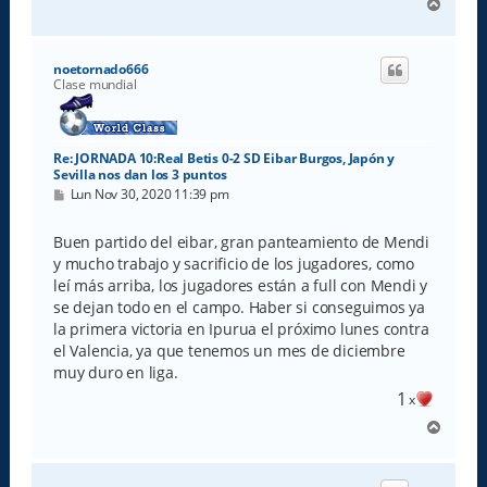
A
r
r
i
noetornado666
b
Clase mundial
a
Re: JORNADA 10:Real Betis 0-2 SD Eibar Burgos, Japón y
Sevilla nos dan los 3 puntos
M
Lun Nov 30, 2020 11:39 pm
e
n
s
Buen partido del eibar, gran panteamiento de Mendi
a
y mucho trabajo y sacrificio de los jugadores, como
j
e
leí más arriba, los jugadores están a full con Mendi y
se dejan todo en el campo. Haber si conseguimos ya
la primera victoria en Ipurua el próximo lunes contra
el Valencia, ya que tenemos un mes de diciembre
muy duro en liga.
1
x
A
r
r
i