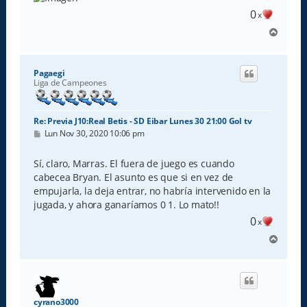
0
x
A
r
r
i
Pagaegi
b
Liga de Campeones
a
Re: Previa J10:Real Betis - SD Eibar Lunes 30 21:00 Gol tv
M
Lun Nov 30, 2020 10:06 pm
e
n
s
Sí, claro, Marras. El fuera de juego es cuando
a
cabecea Bryan. El asunto es que si en vez de
j
e
empujarla, la deja entrar, no habría intervenido en la
jugada, y ahora ganaríamos 0 1. Lo mato!!
0
x
A
r
r
i
b
a
cyrano3000