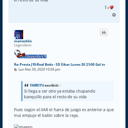
j
e
1
x
A
r
r
i
b
a
marraskilo
Legendario
Re: Previa J10:Real Betis - SD Eibar Lunes 30 21:00 Gol tv
M
Lun Nov 30, 2020 10:03 pm
e
n
s
a
YARRITU
escribió:
↑
j
Si llega a ser otro ya estaba chupando
e
banquillo para el resto de su vida
Pues según el.VAR el fuera de juego es anterior a que
Inui empuje el balón sobre la raya.