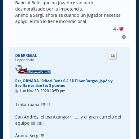
e
Baño al Betis que ha jugado gran parte
desmoralizado por la impotencia.
Ánimo a Sergi, ahora es cuando un jugador necesita
apoyo, el mío lo tiene incondicional.
4
x
A
r
r
i
DE ERREBAL
b
Legendario
a
Re: JORNADA 10:Real Betis 0-2 SD Eibar Burgos, Japón y
Sevilla nos dan los 3 puntos
M
Lun Nov 30, 2020 10:59 pm
e
n
s
Trakatraaaa !!!!!!!!
a
j
e
San Andrés, el txantxangorri ..... y el gran currelo del
equipo !!!!!!!!!!!
Ánimo Sergi !!!!