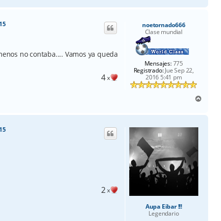
r
r
i
:15
noetornado666
b
Clase mundial
m
a
 menos no contaba.... Vamos ya queda
Mensajes:
775
Registrado:
Jue Sep 22,
4
2016 5:41 pm
x
A
r
r
i
:15
b
a
2
x
Aupa Eibar !!!
Legendario