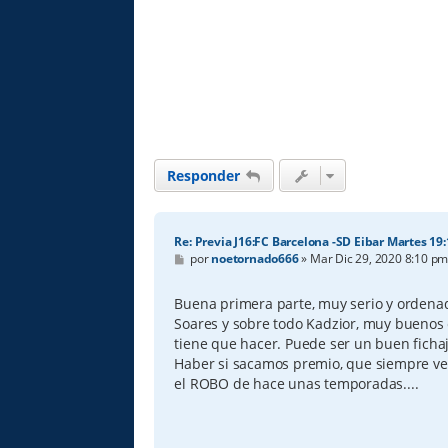
Responder
Re: Previa J16:FC Barcelona -SD Eibar Martes 19
M
por
noetornado666
»
Mar Dic 29, 2020 8:10 p
e
n
s
Buena primera parte, muy serio y ordenad
a
Soares y sobre todo Kadzior, muy buenos 
j
e
tiene que hacer. Puede ser un buen fichaj
Haber si sacamos premio, que siempre ve
el ROBO de hace unas temporadas....