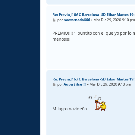
Re: Previa J16:FC Barcelona -SD Eibar Martes 19
M
por
noetornado666
»
Mar Dic 29, 2020 9:10 p
e
n
s
PREMIO!!!! 1 puntito con el que yo por lo
a
menos!!!!
j
e
Re: Previa J16:FC Barcelona -SD Eibar Martes 19
M
por
Aupa Eibar !!!
»
Mar Dic 29, 2020 9:13 pm
e
n
s
a
j
Milagro navideño
e