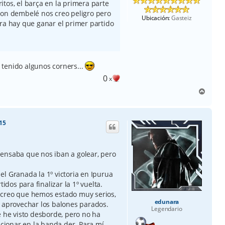
tos, el barça en la primera parte
con dembelé nos creo peligro pero
Ubicación:
Gasteiz
ora hay que ganar el primer partido
tenido algunos corners...
0
x
A
r
r
i
:15
b
a
ensaba que nos iban a golear, pero
l Granada la 1º victoria en Ipurua
idos para finalizar la 1º vuelta.
 creo que hemos estado muy serios,
edunara
y aprovechar los balones parados.
Legendario
e he visto desborde, pero no ha
ionar en la banda der. Para mí