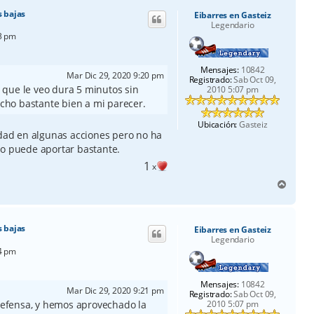
i
 bajas
Eibarres en Gasteiz
b
Legendario
a
23 pm
Mensajes:
10842
Mar Dic 29, 2020 9:20 pm
Registrado:
Sab Oct 09,
que le veo dura 5 minutos sin
2010 5:07 pm
echo bastante bien a mi parecer.
Ubicación:
Gasteiz
idad en algunas acciones pero no ha
do puede aportar bastante.
1
x
A
r
r
i
 bajas
Eibarres en Gasteiz
b
Legendario
a
24 pm
Mensajes:
10842
Mar Dic 29, 2020 9:21 pm
Registrado:
Sab Oct 09,
efensa, y hemos aprovechado la
2010 5:07 pm