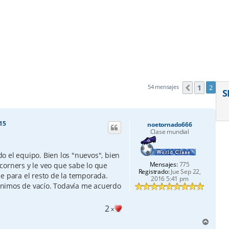
1
54 mensajes
2
Anterior
S
:15
noetornado666
Clase mundial
m
o el equipo. Bien los "nuevos", bien
Mensajes:
775
corners y le veo que sabe lo que
Registrado:
Jue Sep 22,
e para el resto de la temporada.
2016 5:41 pm
nimos de vacío. Todavía me acuerdo
2
x
A