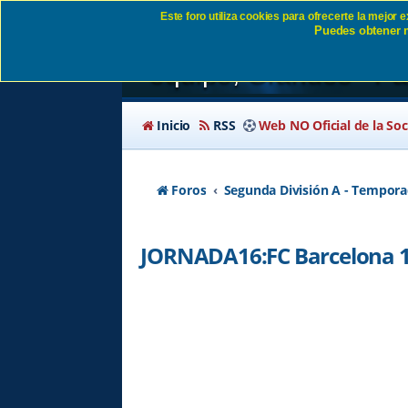
Este foro utiliza cookies para ofrecerte la mejor
Puedes obtener m
JORNADA16:FC Barce
equipo, Grandes - Pá
Inicio
RSS
Web NO Oficial de la So
Foros
Segunda División A - Tempora
JORNADA16:FC Barcelona 1-