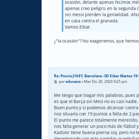
ocasión, delante apenas hicimos méri
apenas creo peligro, en la segunda 
sin messi pierden la genialidad. Ah
en casa contra el granada.
Vamos Eibar.
¿"la ocasión"? No exageremos, que hemos 
Re: Previa J16:FC Barcelona -SD Eibar Martes 19
M
por
edunara
»
Mar Dic 29, 2020 9:25 pm
e
n
s
Me tengo que tragar mis palabras, pues p
a
es que el Barça sin Mesi no es casi nadie.
j
e
Buen punto y si podemos alcanzar contra e
nos situaría con 19 puntos a falta de 2 part
El punto me parece totalmente merecido,
nos falta generar un poco más de fútbol 
Kadzior tiene buena pierna izq. pero no l
desentonado con más partidos puede func