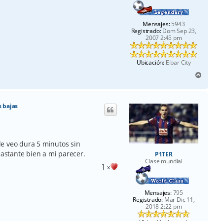
Mensajes:
5943
Registrado:
Dom Sep 23,
2007 2:45 pm
Ubicación:
Eibar City
A
r
r
i
 bajas
b
a
e veo dura 5 minutos sin
bastante bien a mi parecer.
P1TER
Clase mundial
1
x
Mensajes:
795
Registrado:
Mar Dic 11,
2018 2:22 pm