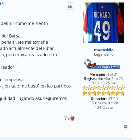
i
:15
b
a
 definir como me siento:
 del Barsa.
l penalti. No me extraña
rado actualmente del Eibar.
marraskilo
jo, pero hoy a realizado otro
Legendario
creador.
Mensajes:
16131
Registrado:
Mar Sep 25,
 recompensa.
2007 10:25 pm
¿ en que me baso? en los partidos
uilidad, jugando así, seguiremos
Ubicación:
43°10
´53"Norte 02°28
´34"Oeste
7
x
A
r
r