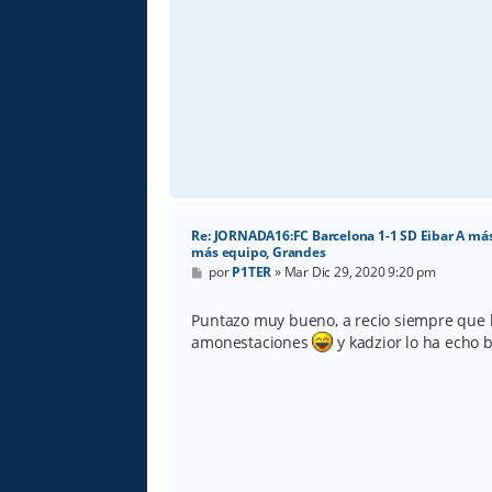
Re: JORNADA16:FC Barcelona 1-1 SD Eibar A más
más equipo, Grandes
M
por
P1TER
»
Mar Dic 29, 2020 9:20 pm
e
n
s
Puntazo muy bueno, a recio siempre que l
a
amonestaciones
y kadzior lo ha echo 
j
e