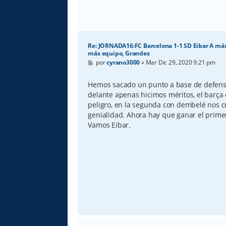
Re: JORNADA16:FC Barcelona 1-1 SD Eibar A más
más equipo, Grandes
M
por
cyrano3000
»
Mar Dic 29, 2020 9:21 pm
e
n
s
Hemos sacado un punto a base de defensa
a
delante apenas hicimos méritos, el barça
j
e
peligro, en la segunda con dembelé nos cr
genialidad. Ahora hay que ganar el primer
Vamos Eibar.