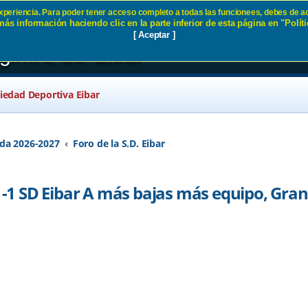
 experiencia. Para poder tener acceso completo a todas las funcionees, debes de ac
ás información haciendo clic en la parte inferior de esta página en "Políti
lona 1-1 SD Eibar A más bajas 
[ Aceptar ]
gina 2 SD Eibar
ciedad Deportiva Eibar
da 2026-2027
Foro de la S.D. Eibar
1 SD Eibar A más bajas más equipo, Gra