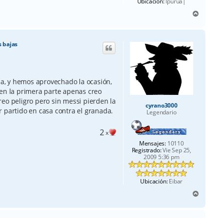
Ubicación:
Ipurua|
A
r
r
i
 bajas
b
a
, y hemos aprovechado la ocasión,
 en la primera parte apenas creo
eo peligro pero sin messi pierden la
cyrano3000
 partido en casa contra el granada.
Legendario
2
x
Mensajes:
10110
Registrado:
Vie Sep 25,
2009 5:36 pm
Ubicación:
Eibar
A
r
r