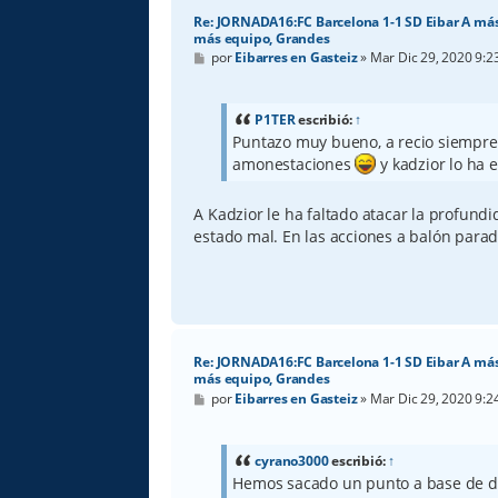
Re: JORNADA16:FC Barcelona 1-1 SD Eibar A más
más equipo, Grandes
M
por
Eibarres en Gasteiz
»
Mar Dic 29, 2020 9:
e
n
s
a
P1TER
escribió:
↑
j
Puntazo muy bueno, a recio siempre 
e
amonestaciones
y kadzior lo ha 
A Kadzior le ha faltado atacar la profund
estado mal. En las acciones a balón para
Re: JORNADA16:FC Barcelona 1-1 SD Eibar A más
más equipo, Grandes
M
por
Eibarres en Gasteiz
»
Mar Dic 29, 2020 9:
e
n
s
a
cyrano3000
escribió:
↑
j
Hemos sacado un punto a base de d
e