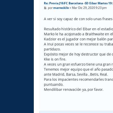
Re: Previa J16:FC Barcelona -SD Eibar Martes 19
M
por
marraskilo
»
Mar Dic 29, 2020 9:23 pm
e
n
s
A ver si soy capaz de con solo unas frases
a
j
e
Resultado histórico del Eibar en el estadio
Marko le ha acojonado a Braithwaite en e
Kadzior es el jugador con mejor balón pa
A Inui pocas veces se le reconoce su traba
partidazo.
Expósito mejor de hoy destructor que de 
Kke is on fire.
A veces un gran esfuerzo tiene una gran
Tenemos mejor equipo que el año pasado 
ante Madrid, Barsa, Sevilla , Betis, Real.
Para los impacientes recomendarles tranq
puntuando.
Mendilibar renovación ya, por favor.