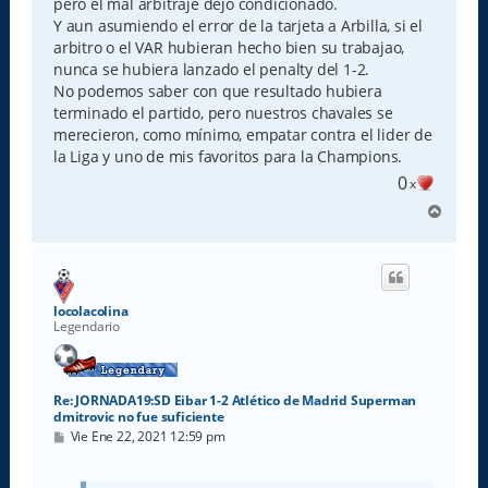
pero el mal arbitraje dejó condicionado.
Y aun asumiendo el error de la tarjeta a Arbilla, si el
arbitro o el VAR hubieran hecho bien su trabajao,
nunca se hubiera lanzado el penalty del 1-2.
No podemos saber con que resultado hubiera
terminado el partido, pero nuestros chavales se
merecieron, como mínimo, empatar contra el lider de
la Liga y uno de mis favoritos para la Champions.
0
x
A
r
r
i
b
a
locolacolina
Legendario
Re: JORNADA19:SD Eibar 1-2 Atlético de Madrid Superman
dmitrovic no fue suficiente
M
Vie Ene 22, 2021 12:59 pm
e
n
s