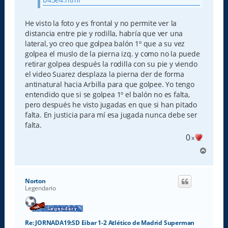
He visto la foto y es frontal y no permite ver la
distancia entre pie y rodilla, habría que ver una
lateral, yo creo que golpea balón 1º que a su vez
golpea el muslo de la pierna izq. y como no la puede
retirar golpea después la rodilla con su pie y viendo
el video Suarez desplaza la pierna der de forma
antinatural hacia Arbilla para que golpee. Yo tengo
entendido que si se golpea 1º el balón no es falta,
pero después he visto jugadas en que si han pitado
falta. En justicia para mí esa jugada nunca debe ser
falta.
0
x
A
r
r
i
Norton
b
Legendario
a
Re: JORNADA19:SD Eibar 1-2 Atlético de Madrid Superman