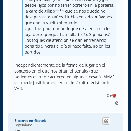
desde lejos por no tener portero en la portería,
la cara de gilipo**** que se nos queda no
desaparece en años. Hubiesen sido imágenes
que dan la vuelta al mundo.
¿qué fue, para dar un toque de atención a los
jugadores porque han fallado 2 o 3 penaltis?
Los toques de atención se dan entrenando
penaltis 5 horas al día si hace falta, no en los
partidos
Independientemente de la forma de jugar en el
contexto en el que nos pitan el penalty (que
podemos estar de acuerdo en algunas cosas), JAMÁS
se puede justificar ese error del árbitro existiendo
VAR.
0
x
A
r
r
i
Eibarres en Gasteiz
b
Legendario
a