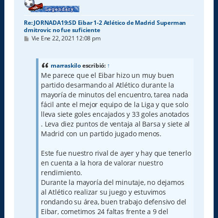
Re: JORNADA19:SD Eibar 1-2 Atlético de Madrid Superman
dmitrovic no fue suficiente
M
Vie Ene 22, 2021 12:08 pm
e
n
s
a
marraskilo
escribió:
↑
j
Me parece que el Eibar hizo un muy buen
e
partido desarmando al Atlético durante la
mayoría de minutos del encuentro, tarea nada
fácil ante el mejor equipo de la Liga y que solo
lleva siete goles encajados y 33 goles anotados
. Leva diez puntos de ventaja al Barsa y siete al
Madrid con un partido jugado menos.
Este fue nuestro rival de ayer y hay que tenerlo
en cuenta a la hora de valorar nuestro
rendimiento.
Durante la mayoría del minutaje, no dejamos
al Atlético realizar su juego y estuvimos
rondando su área, buen trabajo defensivo del
Eibar, cometimos 24 faltas frente a 9 del