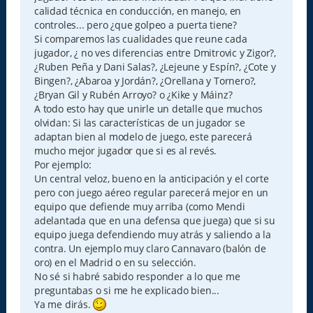
calidad técnica en conducción, en manejo, en
controles... pero ¿que golpeo a puerta tiene?
Si comparemos las cualidades que reune cada
jugador, ¿ no ves diferencias entre Dmitrovic y Zigor?,
¿Ruben Peña y Dani Salas?, ¿Lejeune y Espín?, ¿Cote y
Bingen?, ¿Abaroa y Jordán?, ¿Orellana y Tornero?,
¿Bryan Gil y Rubén Arroyo? o ¿Kike y Máinz?
A todo esto hay que unirle un detalle que muchos
olvidan: Si las características de un jugador se
adaptan bien al modelo de juego, este parecerá
mucho mejor jugador que si es al revés.
Por ejemplo:
Un central veloz, bueno en la anticipación y el corte
pero con juego aéreo regular parecerá mejor en un
equipo que defiende muy arriba (como Mendi
adelantada que en una defensa que juega) que si su
equipo juega defendiendo muy atrás y saliendo a la
contra. Un ejemplo muy claro Cannavaro (balón de
oro) en el Madrid o en su selección.
No sé si habré sabido responder a lo que me
preguntabas o si me he explicado bien...
Ya me dirás.