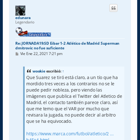
i
b
a
edunara
Legendario
Re: JORNADA19:SD Eibar 1-2 Atlético de Madrid Superman
dmitrovic no fue suficiente
M
Vie Ene 22, 2021 7:21 pm
e
n
s
a
wookie
escribió:
↑
j
Que Suarez se tiró está claro, a un tío que ha
e
mordido tres veces a los contrarios no se le
puede pedir nobleza, pero viendo las
imágenes que publica el Twitter del Atletico de
Madrid, el contacto también parece claro, así
que me temo que el VAR por mucho que
revisara la jugada, no puede decir al arbitro
que se ha equivocado.
https://www.marca.com/futbol/atletico/2 ...
b45e4.html