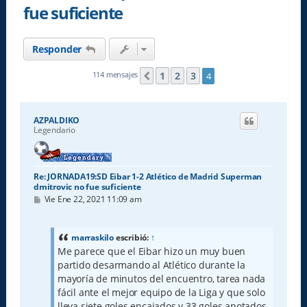
fue suficiente
Responder
1
2
3
114 mensajes
4
Anterior
AZPALDIKO
Legendario
Re: JORNADA19:SD Eibar 1-2 Atlético de Madrid Superman
dmitrovic no fue suficiente
M
Vie Ene 22, 2021 11:09 am
e
n
s
a
marraskilo
escribió:
↑
j
Me parece que el Eibar hizo un muy buen
e
partido desarmando al Atlético durante la
mayoría de minutos del encuentro, tarea nada
fácil ante el mejor equipo de la Liga y que solo
lleva siete goles encajados y 33 goles anotados