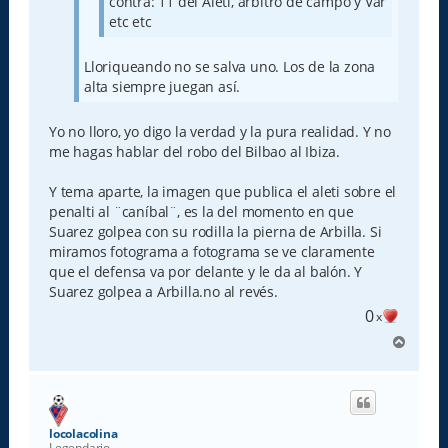
contra: 11 del Aleti, árbitro de campo y Var
etc etc
Lloriqueando no se salva uno. Los de la zona
alta siempre juegan así.
Yo no lloro, yo digo la verdad y la pura realidad. Y no
me hagas hablar del robo del Bilbao al Ibiza.
Y tema aparte, la imagen que publica el aleti sobre el
penalti al ¨caníbal¨, es la del momento en que
Suarez golpea con su rodilla la pierna de Arbilla. Si
miramos fotograma a fotograma se ve claramente
que el defensa va por delante y le da al balón. Y
Suarez golpea a Arbilla.no al revés.
0
x
A
r
r
i
b
a
locolacolina
Legendario