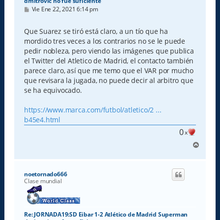
dmitrovic no fue suficiente
M
Vie Ene 22, 2021 6:14 pm
e
n
s
Que Suarez se tiró está claro, a un tío que ha
a
mordido tres veces a los contrarios no se le puede
j
e
pedir nobleza, pero viendo las imágenes que publica
el Twitter del Atletico de Madrid, el contacto también
parece claro, así que me temo que el VAR por mucho
que revisara la jugada, no puede decir al arbitro que
se ha equivocado.
https://www.marca.com/futbol/atletico/2 ...
b45e4.html
0
x
A
r
r
i
noetornado666
b
Clase mundial
a
Re: JORNADA19:SD Eibar 1-2 Atlético de Madrid Superman