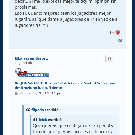
decir... Si me lo explicas mejor te doy mi opinión sin
problemas.
Eso si. Cuanto mejores sean los jugadores, mejor
jugarán, así que dame a jugadores de 1ª en vez de a
jugadores de 2ªB.
0
x
A
r
r
i
Eibarres en Gasteiz
b
Legendario
a
Re: JORNADA19:SD Eibar 1-2 Atlético de Madrid Superman
dmitrovic no fue suficiente
M
Vie Ene 22, 2021 12:01 pm
e
n
s
a
flipado
escribió:
↑
j
e
Jeick
escribió:
↑
Que queréis que os diga, no sera penal y
todo lo que querais, pero esa situacion y