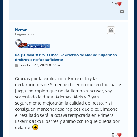
1
x
A
r
r
i
Norton
b
Legendario
a
Re: JORNADA19:SD Eibar 1-2 Atlético de Madrid Superman
dmitrovic no fue suficiente
M
Sab Ene 23, 2021 8:32 am
e
n
s
Gracias por la explicación. Entre esto y las
a
declaraciones de Simeone diciendo que en Ipurua se
j
e
juega tan rápido que no da tiempo a pensar, voy
solventado la duda. Además, Aleix y Bryan
seguramente mejorarán la calidad del resto. Y si
consiguen mantener esa rapidez que dice Simeone
el resultado será la octava temporada en Primera.
Eskerrik asko Eibarres y ánimo con lo que queda por
delante.
0
x