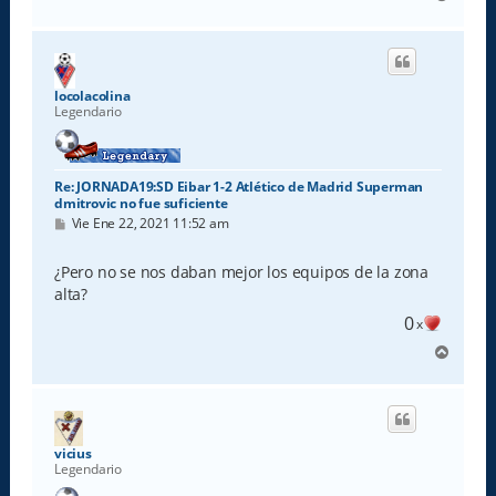
r
r
i
b
a
locolacolina
Legendario
Re: JORNADA19:SD Eibar 1-2 Atlético de Madrid Superman
dmitrovic no fue suficiente
M
Vie Ene 22, 2021 11:52 am
e
n
s
¿Pero no se nos daban mejor los equipos de la zona
a
alta?
j
e
0
x
A
r
r
i
b
a
vicius
Legendario