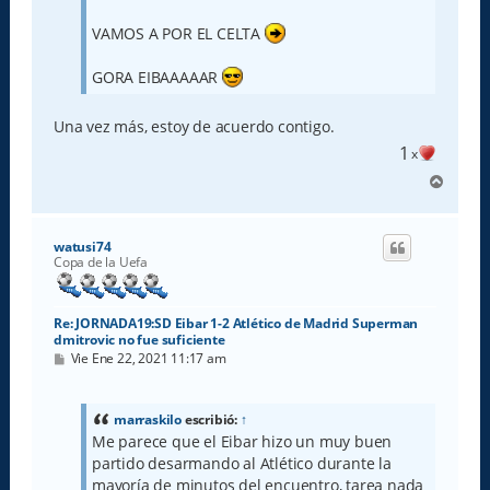
VAMOS A POR EL CELTA
GORA EIBAAAAAR
Una vez más, estoy de acuerdo contigo.
1
x
A
r
r
i
watusi74
b
Copa de la Uefa
a
Re: JORNADA19:SD Eibar 1-2 Atlético de Madrid Superman
dmitrovic no fue suficiente
M
Vie Ene 22, 2021 11:17 am
e
n
s
a
marraskilo
escribió:
↑
j
Me parece que el Eibar hizo un muy buen
e
partido desarmando al Atlético durante la
mayoría de minutos del encuentro, tarea nada