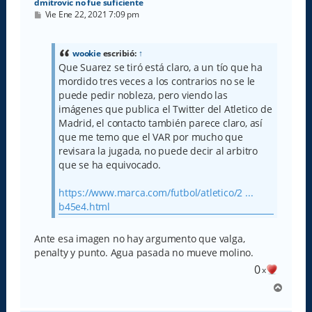
dmitrovic no fue suficiente
M
Vie Ene 22, 2021 7:09 pm
e
n
s
a
wookie
escribió:
↑
j
Que Suarez se tiró está claro, a un tío que ha
e
mordido tres veces a los contrarios no se le
puede pedir nobleza, pero viendo las
imágenes que publica el Twitter del Atletico de
Madrid, el contacto también parece claro, así
que me temo que el VAR por mucho que
revisara la jugada, no puede decir al arbitro
que se ha equivocado.
https://www.marca.com/futbol/atletico/2 ...
b45e4.html
Ante esa imagen no hay argumento que valga,
penalty y punto. Agua pasada no mueve molino.
0
x
A
r
r