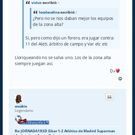
a
vicius
escribió:
↑
j
e
locolacolina
escribió:
↑
¿Pero no se nos daban mejor los equipos
de la zona alta?
Si, pero como dijo un forero, era jugar contra:
11 del Aleti, árbitro de campo y Var etc etc
Lloriqueando no se salva uno. Los de la zona alta
siempre juegan así.
0
x
A
r
r
i
b
a
wookie
Legendario
Re: JORNADA19:SD Eibar 1-2 Atlético de Madrid Superman