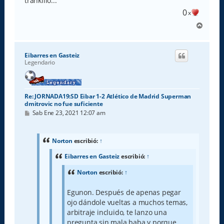
trankillo...
0
x
A
r
r
i
Eibarres en Gasteiz
b
Legendario
a
Re: JORNADA19:SD Eibar 1-2 Atlético de Madrid Superman
dmitrovic no fue suficiente
M
Sab Ene 23, 2021 12:07 am
e
n
s
a
Norton
escribió:
↑
j
e
Eibarres en Gasteiz
escribió:
↑
Norton
escribió:
↑
Egunon. Después de apenas pegar
ojo dándole vueltas a muchos temas,
arbitraje incluido, te lanzo una
pregunta sin mala baba y porque