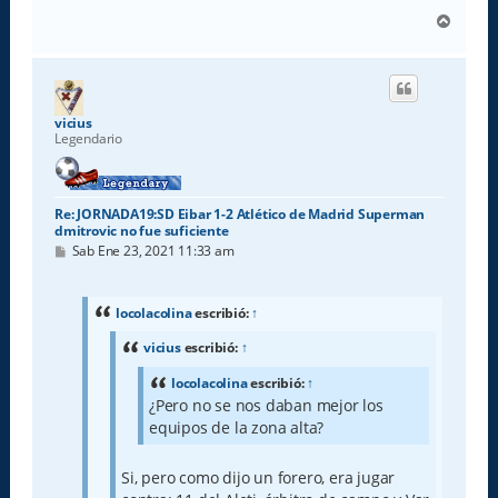
A
r
r
i
b
a
vicius
Legendario
Re: JORNADA19:SD Eibar 1-2 Atlético de Madrid Superman
dmitrovic no fue suficiente
M
Sab Ene 23, 2021 11:33 am
e
n
s
a
locolacolina
escribió:
↑
j
e
vicius
escribió:
↑
locolacolina
escribió:
↑
¿Pero no se nos daban mejor los
equipos de la zona alta?
Si, pero como dijo un forero, era jugar