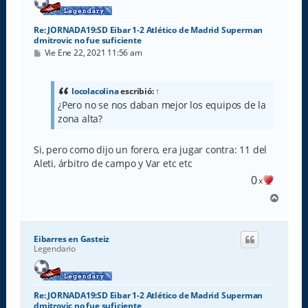
Re: JORNADA19:SD Eibar 1-2 Atlético de Madrid Superman
dmitrovic no fue suficiente
M
Vie Ene 22, 2021 11:56 am
e
n
s
a
locolacolina
escribió:
↑
j
¿Pero no se nos daban mejor los equipos de la
e
zona alta?
Si, pero como dijo un forero, era jugar contra: 11 del
Aleti, árbitro de campo y Var etc etc
0
x
A
r
r
i
Eibarres en Gasteiz
b
Legendario
a
Re: JORNADA19:SD Eibar 1-2 Atlético de Madrid Superman
dmitrovic no fue suficiente