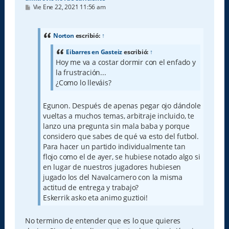
M
Vie Ene 22, 2021 11:56 am
e
n
s
a
Norton
escribió:
↑
j
e
Eibarres en Gasteiz
escribió:
↑
Hoy me va a costar dormir con el enfado y
la frustración...
¿Como lo lleváis?
Egunon. Después de apenas pegar ojo dándole
vueltas a muchos temas, arbitraje incluido, te
lanzo una pregunta sin mala baba y porque
considero que sabes de qué va esto del futbol.
Para hacer un partido individualmente tan
flojo como el de ayer, se hubiese notado algo si
en lugar de nuestros jugadores hubiesen
jugado los del Navalcarnero con la misma
actitud de entrega y trabajo?
Eskerrik asko eta animo guztioi!
No termino de entender que es lo que quieres