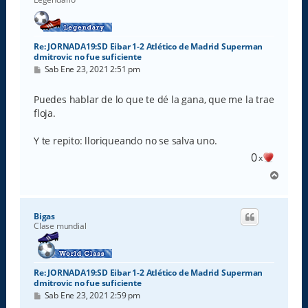
Re: JORNADA19:SD Eibar 1-2 Atlético de Madrid Superman
dmitrovic no fue suficiente
M
Sab Ene 23, 2021 2:51 pm
e
n
s
Puedes hablar de lo que te dé la gana, que me la trae
a
floja.
j
e
Y te repito: lloriqueando no se salva uno.
0
x
A
r
r
i
Bigas
b
Clase mundial
a
Re: JORNADA19:SD Eibar 1-2 Atlético de Madrid Superman
dmitrovic no fue suficiente
M
Sab Ene 23, 2021 2:59 pm
e