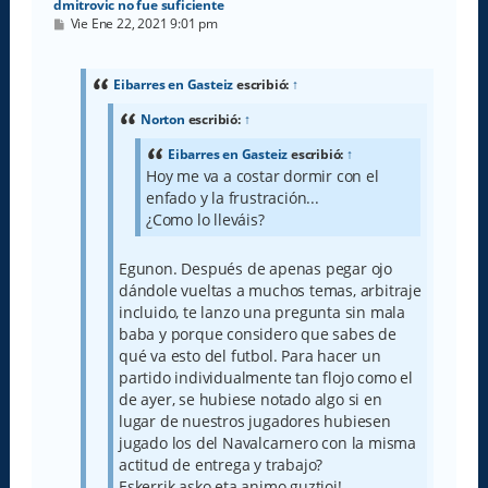
dmitrovic no fue suficiente
M
Vie Ene 22, 2021 9:01 pm
e
n
s
a
Eibarres en Gasteiz
escribió:
↑
j
e
Norton
escribió:
↑
Eibarres en Gasteiz
escribió:
↑
Hoy me va a costar dormir con el
enfado y la frustración...
¿Como lo lleváis?
Egunon. Después de apenas pegar ojo
dándole vueltas a muchos temas, arbitraje
incluido, te lanzo una pregunta sin mala
baba y porque considero que sabes de
qué va esto del futbol. Para hacer un
partido individualmente tan flojo como el
de ayer, se hubiese notado algo si en
lugar de nuestros jugadores hubiesen
jugado los del Navalcarnero con la misma
actitud de entrega y trabajo?
Eskerrik asko eta animo guztioi!