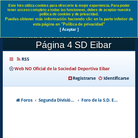
Este foro utiliza cookies para ofrecerte la mejor experiencia. Para poder
tener acceso completo a todas las funcionees, debes de aceptar nuestra
JORNADA19:SD Eibar 1-2
política de cookies y de privacidad.
Puedes obtener más información haciendo clic en la parte inferior de
Atlético de Madrid Superman
esta página en "Política de privacidad"
[ Aceptar ]
dmitrovic no fue suficiente -
Página 4 SD Eibar
RSS
Web NO Oficial de la Sociedad Deportiva Eibar
Registrarse
Identificarse
Foros
Segunda División A - Temporada 2026-2027
Foro de la S.D. Eibar