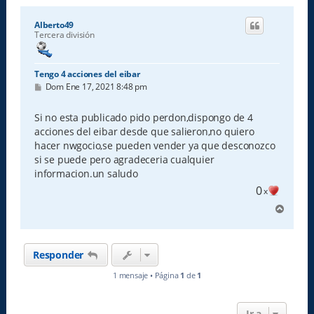
Alberto49
Tercera división
Tengo 4 acciones del eibar
M
Dom Ene 17, 2021 8:48 pm
e
n
s
Si no esta publicado pido perdon,dispongo de 4
a
acciones del eibar desde que salieron,no quiero
j
e
hacer nwgocio,se pueden vender ya que desconozco
si se puede pero agradeceria cualquier
informacion.un saludo
0
x
A
r
r
i
Responder
b
a
1 mensaje • Página
1
de
1
Ir a