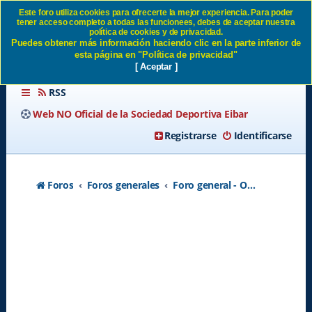
Este foro utiliza cookies para ofrecerte la mejor experiencia. Para poder
tener acceso completo a todas las funcionees, debes de aceptar nuestra
Tengo 4 acciones del eibar
política de cookies y de privacidad.
Puedes obtener más información haciendo clic en la parte inferior de
SD Eibar
esta página en "Política de privacidad"
[ Aceptar ]
RSS
Web NO Oficial de la Sociedad Deportiva Eibar
Registrarse
Identificarse
Foros
Foros generales
Foro general - Off topic