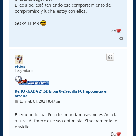
El equipo, está teniendo ese comportamiento de
compromiso y lucha, estoy con ellos.
GORA EIBAR
2
x
A
r
r
i
b
a
vicius
Legendario
Re: JORNADA 21:SD Eibar 0-2 Sevilla FC Impotencia en
ataque
M
Lun Feb 01, 2021 8:47 pm
e
n
s
El equipo lucha. Pero los mandamases no están a la
a
altura. Al forero que sea optimista. Sinceramente le
j
e
envidio.
0
x