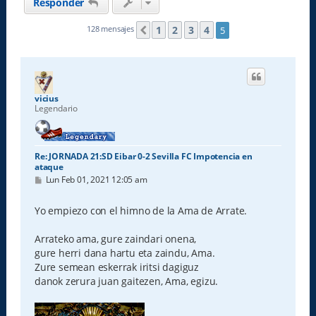
Responder
1
2
3
4
128 mensajes
5
Anterior
vicius
Legendario
Re: JORNADA 21:SD Eibar 0-2 Sevilla FC Impotencia en
ataque
M
Lun Feb 01, 2021 12:05 am
e
n
s
Yo empiezo con el himno de la Ama de Arrate.
a
j
e
Arrateko ama, gure zaindari onena,
gure herri dana hartu eta zaindu, Ama.
Zure semean eskerrak iritsi dagiguz
danok zerura juan gaitezen, Ama, egizu.