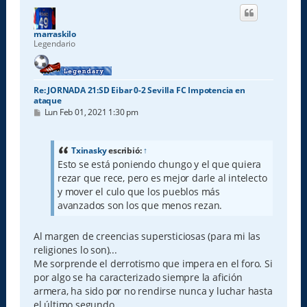
i
b
a
marraskilo
Legendario
Re: JORNADA 21:SD Eibar 0-2 Sevilla FC Impotencia en
ataque
M
Lun Feb 01, 2021 1:30 pm
e
n
s
a
Txinasky
escribió:
↑
j
Esto se está poniendo chungo y el que quiera
e
rezar que rece, pero es mejor darle al intelecto
y mover el culo que los pueblos más
avanzados son los que menos rezan.
Al margen de creencias supersticiosas (para mi las
religiones lo son)...
Me sorprende el derrotismo que impera en el foro. Si
por algo se ha caracterizado siempre la afición
armera, ha sido por no rendirse nunca y luchar hasta
el último segundo.