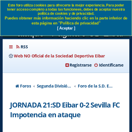
Este foro utiliza cookies para ofrecerte la mejor experiencia. Para poder
tener acceso completo a todas las funcionees, debes de aceptar nuestra
JORNADA 21:SD Eibar 0-2
política de cookies y de privacidad.
Puedes obtener más información haciendo clic en la parte inferior de
Sevilla FC Impotencia en
esta página en "Política de privacidad"
[ Aceptar ]
ataque - Página 5 SD Eibar
RSS
Web NO Oficial de la Sociedad Deportiva Eibar
Registrarse
Identificarse
Foros
Segunda División A - Temporada 2026-2027
Foro de la S.D. Eibar
JORNADA 21:SD Eibar 0-2 Sevilla FC
Impotencia en ataque