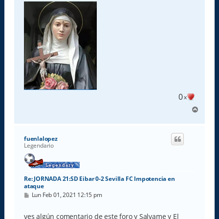
0
x
A
r
r
i
fuenlalopez
b
Legendario
a
Re: JORNADA 21:SD Eibar 0-2 Sevilla FC Impotencia en
ataque
M
Lun Feb 01, 2021 12:15 pm
e
n
s
ves algún comentario de este foro y Salvame y El