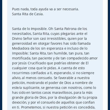
e
n
s
Pues nada, toda ayuda va a ser necesaria.
a
Santa Rita de Casia.
j
e
Santa de lo Imposible. Oh Santa Patrona de los
necesitados, Santa Rita, cuyas plegarias ante el
Divino Señor son casi irresistibles, quien por la
generosidad en otorgar favores has sido llamada
Mediadora de los sin esperanza e incluso de lo
Imposible; Santa Rita, tan humilde, tan pura, tan
mortificada, tan paciente y de tan compadecido amor
por Jesús Crucificado que podrías obtener de El
cualquier cosa que le pidas. A cuenta de esto
recurrimos confiados a ti, esperando, si no siempre
alivio, al menos consuelo. Se favorable a nuestra
petición, mostrando el poder de Dios a nombre de
este/a suplicante, se generosa con nosotros, como lo
has sido en tantos casos maravillosos, para la más
grande gloria de Dios, por la divulgación de tu propia
devoción, y por el consuelo de aquellos que confían
en ti. Prometemos, si nuestra petición es concedida,