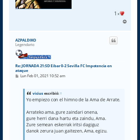
1
x
A
r
r
i
AZPALDIKO
b
Legendario
a
Re: JORNADA 21:SD Eibar 0-2 Sevilla FC Impotencia en
ataque
M
Lun Feb 01, 2021 10:52 am
e
n
s
a
vicius
escribió:
↑
j
Yo empiezo con el himno de la Ama de Arrate.
e
Arrateko ama, gure zaindari onena,
gure herri dana hartu eta zaindu, Ama.
Zure semean eskerrak iritsi dagiguz
danok zerura juan gaitezen, Ama, egizu.