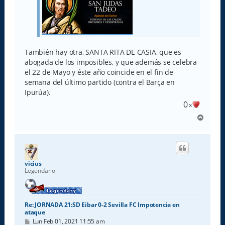
También hay otra, SANTA RITA DE CASIA, que es
abogada de los imposibles, y que además se celebra
el 22 de Mayo y éste año coincide en el fin de
semana del último partido (contra el Barça en
Ipurúa).
0
x
A
r
r
i
b
a
vicius
Legendario
Re: JORNADA 21:SD Eibar 0-2 Sevilla FC Impotencia en
ataque
M
Lun Feb 01, 2021 11:55 am