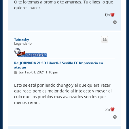
O te lo tomas a broma o te amargas. Tu eliges lo que
quieres hacer.
0
x
A
r
r
i
Txinasky
b
Legendario
a
Re: JORNADA 21:SD Eibar 0-2 Sevilla FC Impotencia en
ataque
M
Lun Feb 01, 2021 1:10 pm
e
n
s
Esto se está poniendo chungo y el que quiera rezar
a
que rece, pero es mejor darle al intelecto y mover el
j
e
culo que los pueblos más avanzados son los que
menos rezan.
2
x
A
r
r