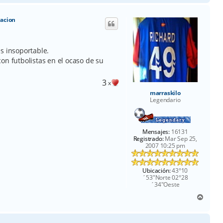
r
i
racion
b
a
s insoportable.
on futbolistas en el ocaso de su
3
x
marraskilo
Legendario
Mensajes:
16131
Registrado:
Mar Sep 25,
2007 10:25 pm
Ubicación:
43°10
´53"Norte 02°28
´34"Oeste
A
r
r
i