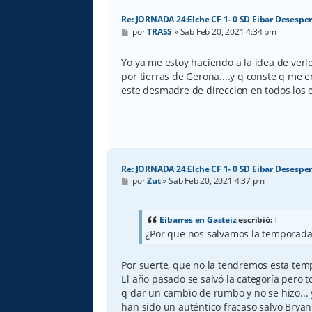
Re: JORNADA 24:Elche CF 1- 0 SD Eibar Desespe
M
por
TRASS
»
Sab Feb 20, 2021 4:34 pm
e
n
s
Yo ya me estoy haciendo a la idea de verlo
a
por tierras de Gerona....y q conste q me 
j
e
este desmadre de direccion en todos los 
Re: JORNADA 24:Elche CF 1- 0 SD Eibar Desespe
M
por
Zut
»
Sab Feb 20, 2021 4:37 pm
e
n
s
a
Eibarres en Gasteiz
escribió:
↑
j
¿Por que nos salvamos la temporad
e
Por suerte, que no la tendremos esta tem
El año pasado se salvó la categoría pero
q dar un cambio de rumbo y no se hizo... 
han sido un auténtico fracaso salvo Bryan