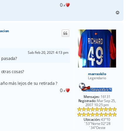
0
x
A
r
r
i
racion
b
a
Sab Feb 20, 2021 4:13 pm
a pasada?
 otras cosas?
marraskilo
Legendario
 año más lejos de su retirada ?
0
x
Mensajes:
16131
Registrado:
Mar Sep 25,
2007 10:25 pm
Ubicación:
43°10
´53"Norte 02°28
´34"Oeste