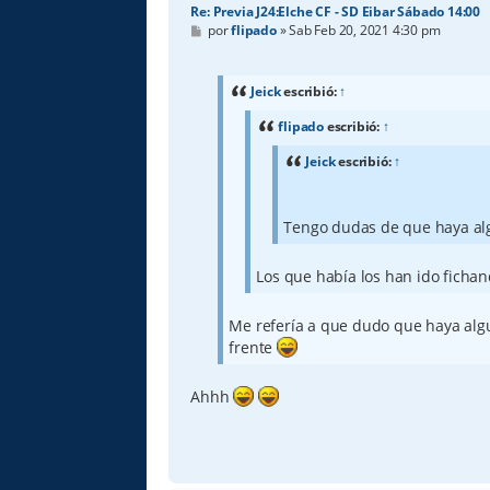
Re: Previa J24:Elche CF - SD Eibar Sábado 14:00
M
por
flipado
»
Sab Feb 20, 2021 4:30 pm
e
n
s
a
Jeick
escribió:
↑
j
e
flipado
escribió:
↑
Jeick
escribió:
↑
Tengo dudas de que haya a
Los que había los han ido fichan
Me refería a que dudo que haya algu
frente
Ahhh