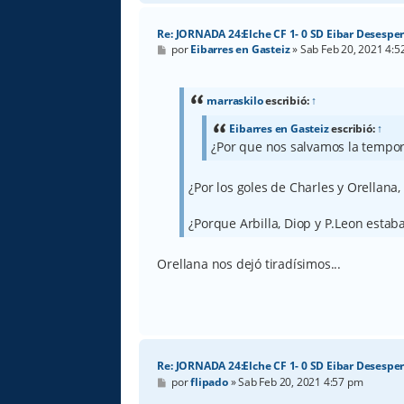
Re: JORNADA 24:Elche CF 1- 0 SD Eibar Desespe
M
por
Eibarres en Gasteiz
»
Sab Feb 20, 2021 4:
e
n
s
a
marraskilo
escribió:
↑
j
e
Eibarres en Gasteiz
escribió:
↑
¿Por que nos salvamos la tempo
¿Por los goles de Charles y Orellana,
¿Porque Arbilla, Diop y P.Leon estab
Orellana nos dejó tiradísimos...
Re: JORNADA 24:Elche CF 1- 0 SD Eibar Desespe
M
por
flipado
»
Sab Feb 20, 2021 4:57 pm
e