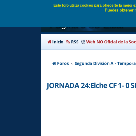
Este foro utiliza cookies para ofrecerte la mejor
Puedes obtener m
JORNADA 24:Elche CF
Página 5 SD Eibar
Inicio
RSS
Web NO Oficial de la So
Foros
Segunda División A - Tempora
JORNADA 24:Elche CF 1- 0 S