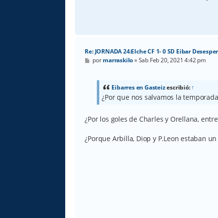
Re: JORNADA 24:Elche CF 1- 0 SD Eibar Desespe
M
por
marraskilo
»
Sab Feb 20, 2021 4:42 pm
e
n
s
a
Eibarres en Gasteiz
escribió:
↑
j
¿Por que nos salvamos la temporad
e
¿Por los goles de Charles y Orellana, entre
¿Porque Arbilla, Diop y P.Leon estaban un