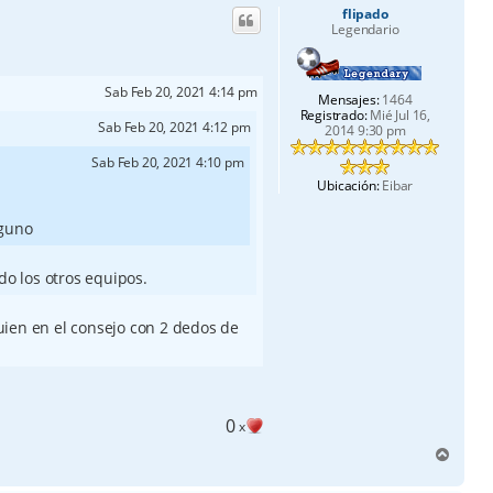
flipado
b
Legendario
a
Sab Feb 20, 2021 4:14 pm
Mensajes:
1464
Registrado:
Mié Jul 16,
Sab Feb 20, 2021 4:12 pm
2014 9:30 pm
Sab Feb 20, 2021 4:10 pm
Ubicación:
Eibar
lguno
do los otros equipos.
ien en el consejo con 2 dedos de
0
x
A
r
r