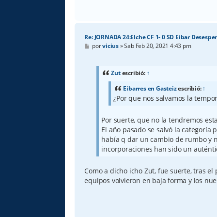
Re: JORNADA 24:Elche CF 1- 0 SD Eibar Desespe
M
por
vicius
»
Sab Feb 20, 2021 4:43 pm
e
n
s
a
Zut
escribió:
↑
j
e
Eibarres en Gasteiz
escribió:
↑
¿Por que nos salvamos la tempo
Por suerte, que no la tendremos es
El año pasado se salvó la categoría
había q dar un cambio de rumbo y no 
incorporaciones han sido un auténti
Como a dicho icho Zut, fue suerte, tras el
equipos volvieron en baja forma y los nu