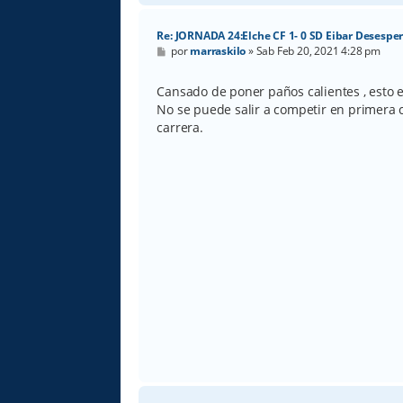
Re: JORNADA 24:Elche CF 1- 0 SD Eibar Desespe
M
por
marraskilo
»
Sab Feb 20, 2021 4:28 pm
e
n
s
Cansado de poner paños calientes , esto e
a
No se puede salir a competir en primera c
j
e
carrera.