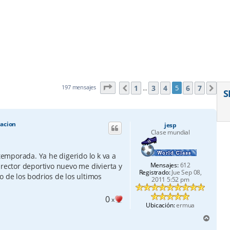
Página
5
de
7
1
3
4
6
7
197 mensajes
5
Anterior
Sig
…
S
racion
jesp
Clase mundial
 temporada. Ya he digerido lo k va a
Mensajes:
612
irector deportivo nuevo me divierta y
Registrado:
Jue Sep 08,
o de los bodrios de los ultimos
2011 5:52 pm
0
x
Ubicación:
ermua
A
r