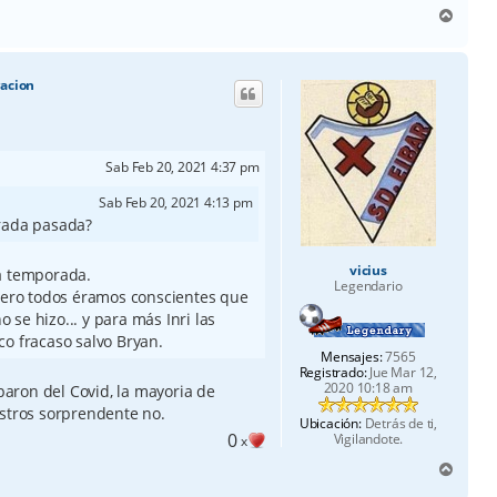
A
r
r
i
racion
b
a
Sab Feb 20, 2021 4:37 pm
Sab Feb 20, 2021 4:13 pm
rada pasada?
vicius
ta temporada.
Legendario
 pero todos éramos conscientes que
se hizo... y para más Inri las
co fracaso salvo Bryan.
Mensajes:
7565
Registrado:
Jue Mar 12,
2020 10:18 am
 paron del Covid, la mayoria de
estros sorprendente no.
Ubicación:
Detrás de ti,
0
Vigilandote.
x
A
r