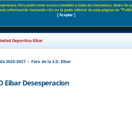
 experiencia. Para poder tener acceso completo a todas las funcionees, debes de ac
ás información haciendo clic en la parte inferior de esta página en "Políti
 1- 0 SD Eibar Desesperacion -
[ Aceptar ]
ciedad Deportiva Eibar
da 2026-2027
Foro de la S.D. Eibar
D Eibar Desesperacion