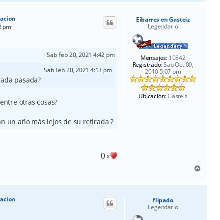
r
i
racion
Eibarres en Gasteiz
b
Legendario
52 pm
a
Sab Feb 20, 2021 4:42 pm
Mensajes:
10842
Registrado:
Sab Oct 09,
Sab Feb 20, 2021 4:13 pm
2010 5:07 pm
rada pasada?
Ubicación:
Gasteiz
 entre otras cosas?
an un año más lejos de su retirada ?
0
x
A
r
r
i
racion
flipado
b
Legendario
a