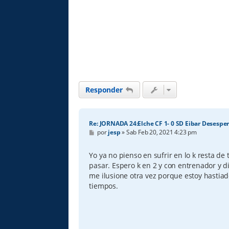
Responder
Re: JORNADA 24:Elche CF 1- 0 SD Eibar Desespe
M
por
jesp
»
Sab Feb 20, 2021 4:23 pm
e
n
s
Yo ya no pienso en sufrir en lo k resta de
a
pasar. Espero k en 2 y con entrenador y d
j
e
me ilusione otra vez porque estoy hastiad
tiempos.