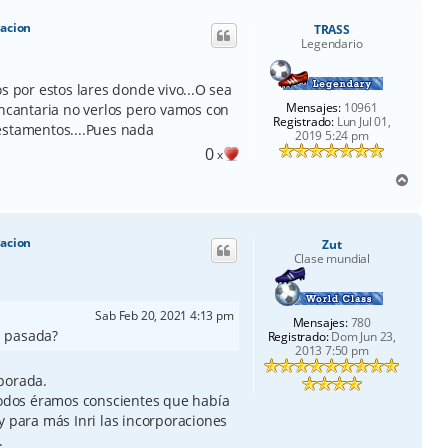
i
racion
TRASS
b
Legendario
a
s por estos lares donde vivo...O sea
Mensajes:
10961
encantaria no verlos pero vamos con
Registrado:
Lun Jul 01,
estamentos....Pues nada
2019 5:24 pm
0
x
A
r
r
i
racion
Zut
b
Clase mundial
a
Sab Feb 20, 2021 4:13 pm
Mensajes:
780
a pasada?
Registrado:
Dom Jun 23,
2013 7:50 pm
porada.
 todos éramos conscientes que había
y para más Inri las incorporaciones
.