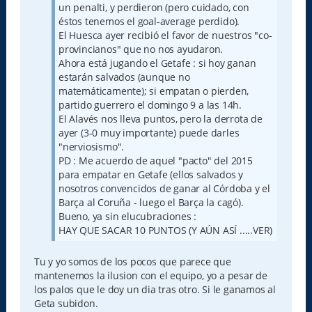
un penalti, y perdieron (pero cuidado, con
éstos tenemos el goal-average perdido).
El Huesca ayer recibió el favor de nuestros "co-
provincianos" que no nos ayudaron.
Ahora está jugando el Getafe : si hoy ganan
estarán salvados (aunque no
matemáticamente); si empatan o pierden,
partido guerrero el domingo 9 a las 14h.
El Alavés nos lleva puntos, pero la derrota de
ayer (3-0 muy importante) puede darles
"nerviosismo".
PD : Me acuerdo de aquel "pacto" del 2015
para empatar en Getafe (ellos salvados y
nosotros convencidos de ganar al Córdoba y el
Barça al Coruña - luego el Barça la cagó).
Bueno, ya sin elucubraciones :
HAY QUE SACAR 10 PUNTOS (Y AÚN ASÍ .....VER)
Tu y yo somos de los pocos que parece que
mantenemos la ilusion con el equipo, yo a pesar de
los palos que le doy un dia tras otro. Si le ganamos al
Geta subidon.