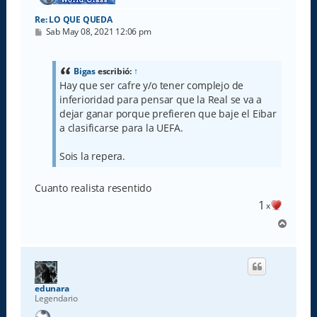
Re: LO QUE QUEDA
M
Sab May 08, 2021 12:06 pm
e
n
s
a
Bigas
escribió:
↑
j
Hay que ser cafre y/o tener complejo de
e
inferioridad para pensar que la Real se va a
dejar ganar porque prefieren que baje el Eibar
a clasificarse para la UEFA.
Sois la repera.
Cuanto realista resentido
1
x
A
r
r
i
b
a
edunara
Legendario