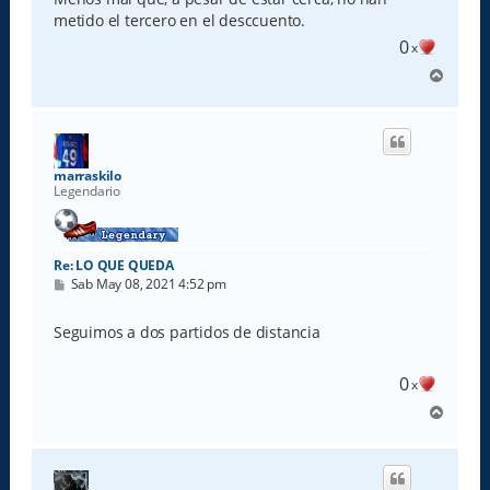
metido el tercero en el desccuento.
0
x
A
r
r
i
b
a
marraskilo
Legendario
Re: LO QUE QUEDA
M
Sab May 08, 2021 4:52 pm
e
n
s
Seguimos a dos partidos de distancia
a
j
e
0
x
A
r
r
i
b