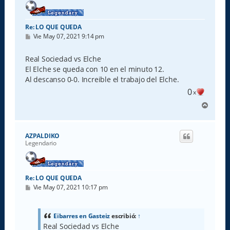
Re: LO QUE QUEDA
M
Vie May 07, 2021 9:14 pm
e
n
s
Real Sociedad vs Elche
a
El Elche se queda con 10 en el minuto 12.
j
e
Al descanso 0-0. Increible el trabajo del Elche.
0
x
A
r
r
i
AZPALDIKO
b
Legendario
a
Re: LO QUE QUEDA
M
Vie May 07, 2021 10:17 pm
e
n
s
a
Eibarres en Gasteiz
escribió:
↑
j
Real Sociedad vs Elche
e