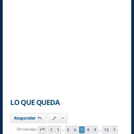
LO QUE QUEDA
Responder
Página
7
de
12
1
5
6
8
9
12
334 mensajes
7
Anterior
Siguien
…
…