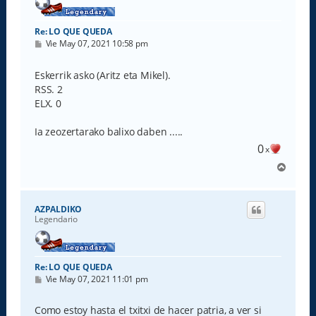
Re: LO QUE QUEDA
M
Vie May 07, 2021 10:58 pm
e
n
s
Eskerrik asko (Aritz eta Mikel).
a
RSS. 2
j
e
ELX. 0
Ia zeozertarako balixo daben .....
0
x
A
r
r
i
AZPALDIKO
b
Legendario
a
Re: LO QUE QUEDA
M
Vie May 07, 2021 11:01 pm
e
n
s
Como estoy hasta el txitxi de hacer patria, a ver si