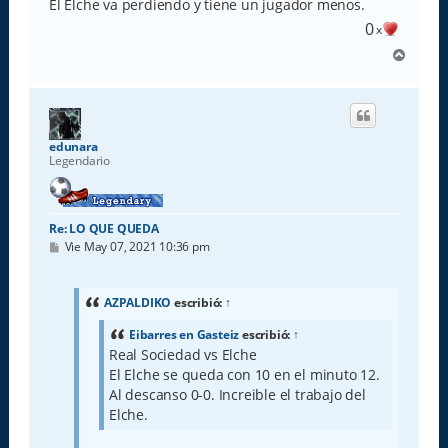
El Elche va perdiendo y tiene un jugador menos.
0
x
A
r
r
i
b
a
edunara
Legendario
Re: LO QUE QUEDA
M
Vie May 07, 2021 10:36 pm
e
n
s
a
AZPALDIKO
escribió:
↑
j
e
Eibarres en Gasteiz
escribió:
↑
Real Sociedad vs Elche
El Elche se queda con 10 en el minuto 12.
Al descanso 0-0. Increible el trabajo del
Elche.