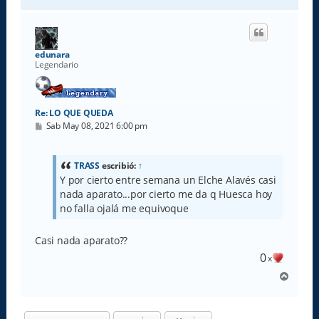
r
r
i
b
a
edunara
Legendario
Re: LO QUE QUEDA
M
Sab May 08, 2021 6:00 pm
e
n
s
a
TRASS
escribió:
↑
j
Y por cierto entre semana un Elche Alavés casi
e
nada aparato...por cierto me da q Huesca hoy
no falla ojalá me equivoque
Casi nada aparato??
0
x
A
r
r
i