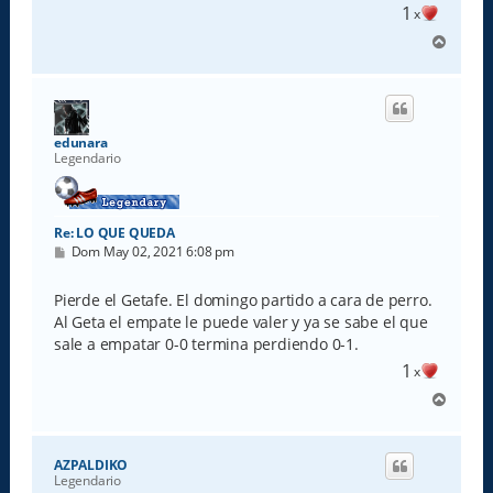
1
x
A
r
r
i
b
a
edunara
Legendario
Re: LO QUE QUEDA
M
Dom May 02, 2021 6:08 pm
e
n
s
Pierde el Getafe. El domingo partido a cara de perro.
a
Al Geta el empate le puede valer y ya se sabe el que
j
e
sale a empatar 0-0 termina perdiendo 0-1.
1
x
A
r
r
i
AZPALDIKO
b
Legendario
a