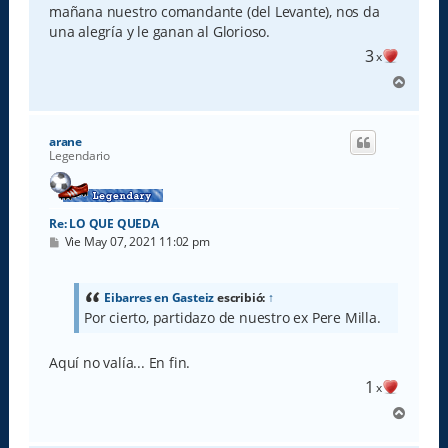
a
mañana nuestro comandante (del Levante), nos da
j
e
una alegría y le ganan al Glorioso.
3
x
A
r
r
i
arane
b
Legendario
a
Re: LO QUE QUEDA
M
Vie May 07, 2021 11:02 pm
e
n
s
a
Eibarres en Gasteiz
escribió:
↑
j
Por cierto, partidazo de nuestro ex Pere Milla.
e
Aquí no valía... En fin.
1
x
A
r
r