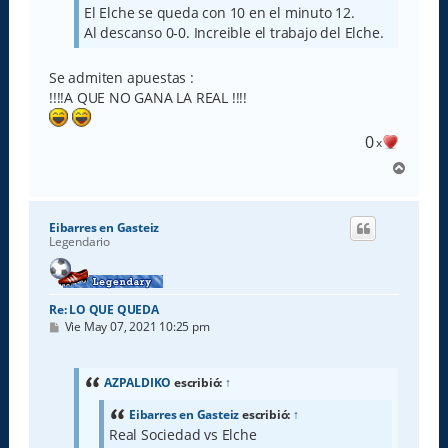
El Elche se queda con 10 en el minuto 12.
Al descanso 0-0. Increible el trabajo del Elche.
Se admiten apuestas :
!!!!A QUE NO GANA LA REAL !!!!
0
x
A
r
r
i
Eibarres en Gasteiz
b
Legendario
a
Re: LO QUE QUEDA
M
Vie May 07, 2021 10:25 pm
e
n
s
a
AZPALDIKO
escribió:
↑
j
e
Eibarres en Gasteiz
escribió:
↑
Real Sociedad vs Elche