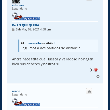
a
edunara
Legendario
Re: LO QUE QUEDA
M
Sab May 08, 2021 4:58 pm
e
n
s
a
marraskilo
escribió:
↑
j
Seguimos a dos partidos de distancia
e
Ahora hace falta que Huesca y Valladolid no hagan
bien sus deberes y nostros si.
0
x
A
r
r
i
arane
b
Legendario
a