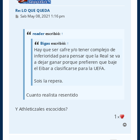
Re: LO QUE QUEDA
M
Sab May 08, 2021 1:16 pm
e
n
s
a
reader
escribió:
↑
j
e
Bigas
escribió:
↑
Hay que ser cafre y/o tener complejo de
inferioridad para pensar que la Real se va
a dejar ganar porque prefieren que baje
el Eibar a clasificarse para la UEFA.
Sois la repera.
Cuanto realista resentido
Y Athleticzales escocidos?
1
x
A
r
r