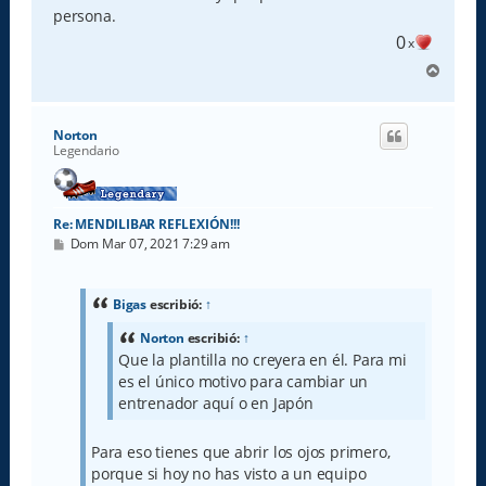
persona.
0
x
A
r
r
i
Norton
b
Legendario
a
Re: MENDILIBAR REFLEXIÓN!!!
M
Dom Mar 07, 2021 7:29 am
e
n
s
a
Bigas
escribió:
↑
j
e
Norton
escribió:
↑
Que la plantilla no creyera en él. Para mi
es el único motivo para cambiar un
entrenador aquí o en Japón
Para eso tienes que abrir los ojos primero,
porque si hoy no has visto a un equipo