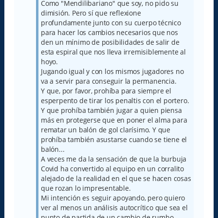
Como "Mendilibariano" que soy, no pido su
e
dimisión. Pero sí que reflexione
profundamente junto con su cuerpo técnico
para hacer los cambios necesarios que nos
den un mínimo de posibilidades de salir de
esta espiral que nos lleva irremisiblemente al
hoyo.
Jugando igual y con los mismos jugadores no
va a servir para conseguir la permanencia.
Y que, por favor, prohíba para siempre el
esperpento de tirar los penaltis con el portero.
Y que prohíba también jugar a quien piensa
más en protegerse que en poner el alma para
rematar un balón de gol clarísimo. Y que
prohíba también asustarse cuando se tiene el
balón...
A veces me da la sensación de que la burbuja
Covid ha convertido al equipo en un corralito
alejado de la realidad en el que se hacen cosas
que rozan lo impresentable.
Mi intención es seguir apoyando, pero quiero
ver al menos un análisis autocrítico que sea el
punto de partida de un cambio de rumbo