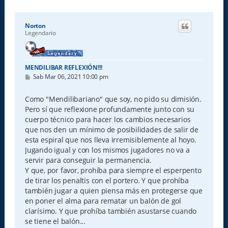
Norton
Legendario
MENDILIBAR REFLEXIÓN!!!
M
Sab Mar 06, 2021 10:00 pm
e
n
s
Como "Mendilibariano" que soy, no pido su dimisión.
a
Pero sí que reflexione profundamente junto con su
j
e
cuerpo técnico para hacer los cambios necesarios
que nos den un mínimo de posibilidades de salir de
esta espiral que nos lleva irremisiblemente al hoyo.
Jugando igual y con los mismos jugadores no va a
servir para conseguir la permanencia.
Y que, por favor, prohíba para siempre el esperpento
de tirar los penaltis con el portero. Y que prohíba
también jugar a quien piensa más en protegerse que
en poner el alma para rematar un balón de gol
clarísimo. Y que prohíba también asustarse cuando
se tiene el balón...