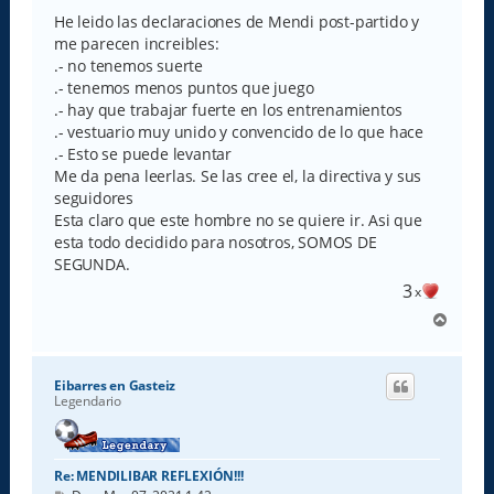
n
s
He leido las declaraciones de Mendi post-partido y
a
me parecen increibles:
j
e
.- no tenemos suerte
.- tenemos menos puntos que juego
.- hay que trabajar fuerte en los entrenamientos
.- vestuario muy unido y convencido de lo que hace
.- Esto se puede levantar
Me da pena leerlas. Se las cree el, la directiva y sus
seguidores
Esta claro que este hombre no se quiere ir. Asi que
esta todo decidido para nosotros, SOMOS DE
SEGUNDA.
3
x
A
r
r
i
Eibarres en Gasteiz
b
Legendario
a
Re: MENDILIBAR REFLEXIÓN!!!