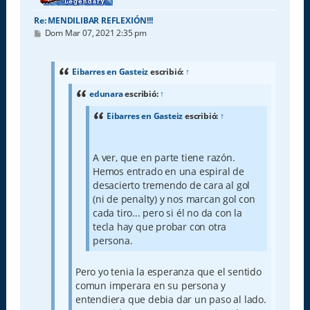
Re: MENDILIBAR REFLEXIÓN!!!
M
Dom Mar 07, 2021 2:35 pm
e
n
s
a
Eibarres en Gasteiz
escribió:
↑
j
e
edunara
escribió:
↑
Eibarres en Gasteiz
escribió:
↑
A ver, que en parte tiene razón.
Hemos entrado en una espiral de
desacierto tremendo de cara al gol
(ni de penalty) y nos marcan gol con
cada tiro... pero si él no da con la
tecla hay que probar con otra
persona.
Pero yo tenia la esperanza que el sentido
comun imperara en su persona y
entendiera que debia dar un paso al lado.