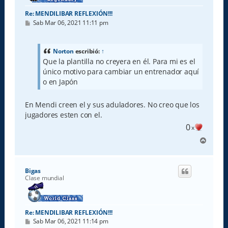
Re: MENDILIBAR REFLEXIÓN!!!
M
Sab Mar 06, 2021 11:11 pm
e
n
s
a
Norton
escribió:
↑
j
Que la plantilla no creyera en él. Para mi es el
e
único motivo para cambiar un entrenador aquí
o en Japón
En Mendi creen el y sus aduladores. No creo que los
jugadores esten con el.
0
x
A
r
r
i
Bigas
b
Clase mundial
a
Re: MENDILIBAR REFLEXIÓN!!!
M
Sab Mar 06, 2021 11:14 pm
e