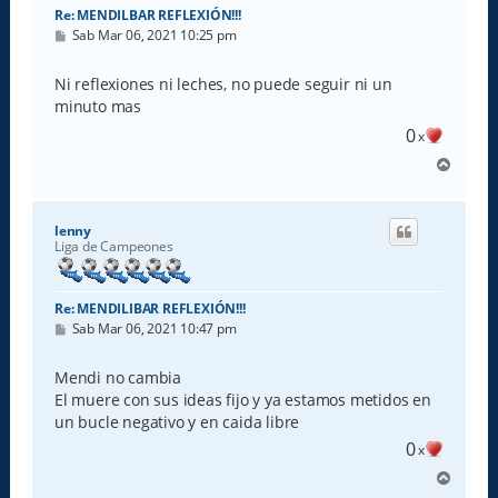
Re: MENDILBAR REFLEXIÓN!!!
M
Sab Mar 06, 2021 10:25 pm
e
n
s
Ni reflexiones ni leches, no puede seguir ni un
a
minuto mas
j
e
0
x
A
r
r
i
lenny
b
Liga de Campeones
a
Re: MENDILIBAR REFLEXIÓN!!!
M
Sab Mar 06, 2021 10:47 pm
e
n
s
Mendi no cambia
a
El muere con sus ideas fijo y ya estamos metidos en
j
e
un bucle negativo y en caida libre
0
x
A
r