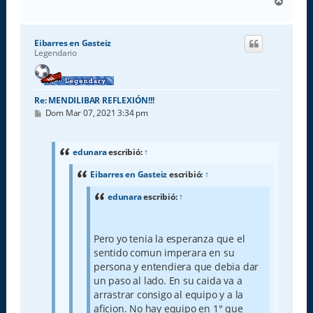
A
r
r
i
Eibarres en Gasteiz
b
Legendario
a
Re: MENDILIBAR REFLEXIÓN!!!
M
Dom Mar 07, 2021 3:34 pm
e
n
s
a
edunara
escribió:
↑
j
e
Eibarres en Gasteiz
escribió:
↑
edunara
escribió:
↑
Pero yo tenia la esperanza que el
sentido comun imperara en su
persona y entendiera que debia dar
un paso al lado. En su caida va a
arrastrar consigo al equipo y a la
aficion. No hay equipo en 1° que