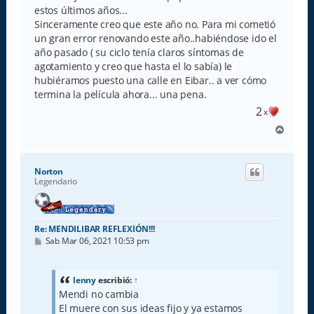
estos últimos años...
Sinceramente creo que este año no. Para mi cometió
un gran error renovando este año..habiéndose ido el
año pasado ( su ciclo tenía claros síntomas de
agotamiento y creo que hasta el lo sabía) le
hubiéramos puesto una calle en Eibar.. a ver cómo
termina la película ahora... una pena.
2
x
A
r
r
i
Norton
b
Legendario
a
Re: MENDILIBAR REFLEXIÓN!!!
M
Sab Mar 06, 2021 10:53 pm
e
n
s
a
lenny
escribió:
↑
j
Mendi no cambia
e
El muere con sus ideas fijo y ya estamos