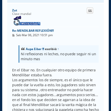
r
i
Zut
b
Clase mundial
a
Re: MENDILBAR REFLEXIÓN!!!
M
Sab Mar 06, 2021 10:51 pm
e
n
s
a
Aupa Eibar !!!
escribió:
↑
j
Ni reflexiones ni leches, no puede seguir ni un
e
minuto mas
En el Eibar no. En cualquier otro equipo de primera
Mendilibar estaba fuera.
Los argumentos los de siempre, es el único que le
puede dar la vuelta a esto, los jugadores solo sirven
para su sistema , otro entrenador no podría hacer
nada con estos jugadores...argumentos poco serios...
en el fondo los que deciden se agarran a la idea de
que al final Mendilibar sacará la varita mágica de la
chistera y nos solucionará la papeleta como ha hecho