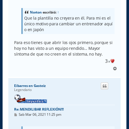
n
s
a
Norton
escribió:
↑
j
Que la plantilla no creyera en él. Para mi es el
e
único motivo para cambiar un entrenador aquí
o en Japón
Para eso tienes que abrir los ojos primero, porque si
hoy no has visto a un equipo rendido... Mayor
síntoma de que no creen en el sistema, no hay.
3
x
A
r
r
i
Eibarres en Gasteiz
b
Legendario
a
Re: MENDILIBAR REFLEXIÓN!!!
M
Sab Mar 06, 2021 11:25 pm
e
n
s