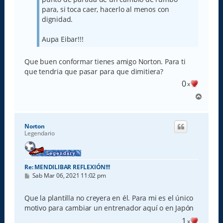
para, si toca caer, hacerlo al menos con
dignidad.
Aupa Eibar!!!
Que buen conformar tienes amigo Norton. Para ti
que tendria que pasar para que dimitiera?
0
x
A
r
r
i
Norton
b
Legendario
a
Re: MENDILIBAR REFLEXIÓN!!!
M
Sab Mar 06, 2021 11:02 pm
e
n
s
Que la plantilla no creyera en él. Para mi es el único
a
motivo para cambiar un entrenador aquí o en Japón
j
e
1
x