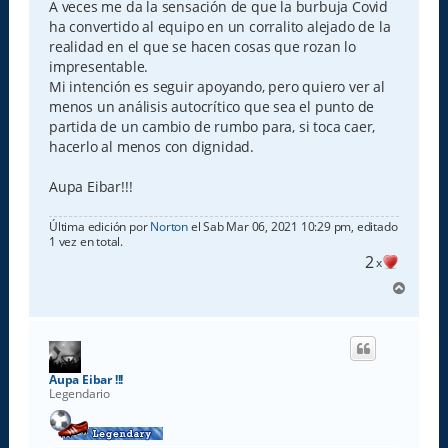
A veces me da la sensación de que la burbuja Covid
ha convertido al equipo en un corralito alejado de la
realidad en el que se hacen cosas que rozan lo
impresentable.
Mi intención es seguir apoyando, pero quiero ver al
menos un análisis autocrítico que sea el punto de
partida de un cambio de rumbo para, si toca caer,
hacerlo al menos con dignidad.
Aupa Eibar!!!
Última edición por
Norton
el Sab Mar 06, 2021 10:29 pm, editado
1 vez en total.
2
x
A
r
r
i
b
a
Aupa Eibar !!!
Legendario