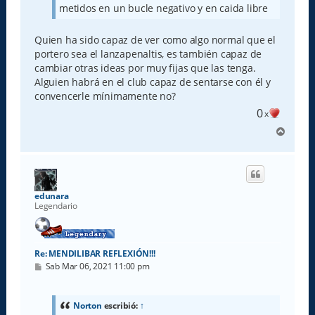
metidos en un bucle negativo y en caida libre
Quien ha sido capaz de ver como algo normal que el
portero sea el lanzapenaltis, es también capaz de
cambiar otras ideas por muy fijas que las tenga.
Alguien habrá en el club capaz de sentarse con él y
convencerle mínimamente no?
0
x
A
r
r
i
b
a
edunara
Legendario
Re: MENDILIBAR REFLEXIÓN!!!
M
Sab Mar 06, 2021 11:00 pm
e
n
s
a
Norton
escribió:
↑
j