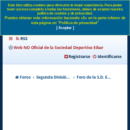
Este foro utiliza cookies para ofrecerte la mejor experiencia. Para poder
tener acceso completo a todas las funcionees, debes de aceptar nuestra
MENDILIBAR REFLEXIÓN!!!
política de cookies y de privacidad.
Puedes obtener más información haciendo clic en la parte inferior de
SD Eibar
esta página en "Política de privacidad"
[ Aceptar ]
RSS
Web NO Oficial de la Sociedad Deportiva Eibar
Registrarse
Identificarse
Foros
Segunda División A - Temporada 2026-2027
Foro de la S.D. Eibar