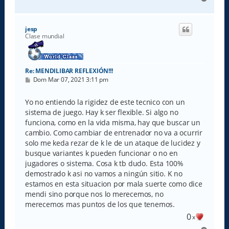
r
r
i
jesp
b
Clase mundial
a
Re: MENDILIBAR REFLEXIÓN!!!
M
Dom Mar 07, 2021 3:11 pm
e
n
s
Yo no entiendo la rigidez de este tecnico con un
a
sistema de juego. Hay k ser flexible. Si algo no
j
e
funciona, como en la vida misma, hay que buscar un
cambio. Como cambiar de entrenador no va a ocurrir
solo me keda rezar de k le de un ataque de lucidez y
busque variantes k pueden funcionar o no en
jugadores o sistema. Cosa k tb dudo. Esta 100%
demostrado k asi no vamos a ningún sitio. K no
estamos en esta situacion por mala suerte como dice
mendi sino porque nos lo merecemos, no
merecemos mas puntos de los que tenemos.
0
x