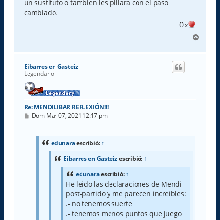
un sustituto o tambien les pillara con el paso
cambiado.
0
x
A
r
r
i
Eibarres en Gasteiz
b
Legendario
a
Re: MENDILIBAR REFLEXIÓN!!!
M
Dom Mar 07, 2021 12:17 pm
e
n
s
a
edunara
escribió:
↑
j
e
Eibarres en Gasteiz
escribió:
↑
edunara
escribió:
↑
He leido las declaraciones de Mendi
post-partido y me parecen increibles:
.- no tenemos suerte
.- tenemos menos puntos que juego