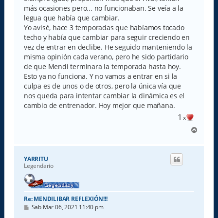
más ocasiones pero... no funcionaban. Se veía a la
legua que había que cambiar.
Yo avisé, hace 3 temporadas que habíamos tocado
techo y había que cambiar para seguir creciendo en
vez de entrar en declibe. He seguido manteniendo la
misma opinión cada verano, pero he sido partidario
de que Mendi terminara la temporada hasta hoy.
Esto ya no funciona. Y no vamos a entrar en si la
culpa es de unos o de otros, pero la única vía que
nos queda para intentar cambiar la dinámica es el
cambio de entrenador. Hoy mejor que mañana.
1
x
A
r
r
i
YARRITU
b
Legendario
a
Re: MENDILIBAR REFLEXIÓN!!!
M
Sab Mar 06, 2021 11:40 pm
e