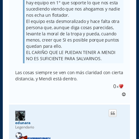
hay equipo en 1° que soporte lo que nos esta
sucediendo viendo que nos ahogamos y nadie
nos echa un flotador.
El equipo esta desmoralizado y hace falta otra
persona que, aunque diga cosas parecidas,
levante la moral de la tropa y pueda, cuando
menos, creer que SI es posible porque puntos
quedan para ello.
EL CARIÑO QUE LE PUEDAN TENER A MENDI
NO ES SUFICIENTE PARA SALVARNOS.
Las cosas siempre se ven con más claridad con cierta
distancia, y Mendi está dentro.
0
x
A
r
r
i
b
a
edunara
Legendario