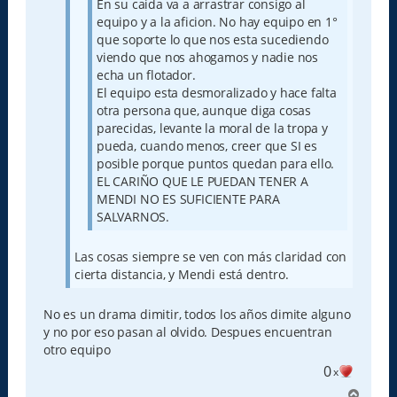
En su caida va a arrastrar consigo al
equipo y a la aficion. No hay equipo en 1°
que soporte lo que nos esta sucediendo
viendo que nos ahogamos y nadie nos
echa un flotador.
El equipo esta desmoralizado y hace falta
otra persona que, aunque diga cosas
parecidas, levante la moral de la tropa y
pueda, cuando menos, creer que SI es
posible porque puntos quedan para ello.
EL CARIÑO QUE LE PUEDAN TENER A
MENDI NO ES SUFICIENTE PARA
SALVARNOS.
Las cosas siempre se ven con más claridad con
cierta distancia, y Mendi está dentro.
No es un drama dimitir, todos los años dimite alguno
y no por eso pasan al olvido. Despues encuentran
otro equipo
0
x
A