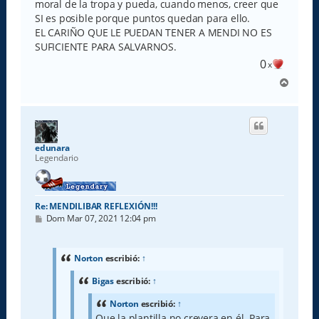
moral de la tropa y pueda, cuando menos, creer que
SI es posible porque puntos quedan para ello.
EL CARIÑO QUE LE PUEDAN TENER A MENDI NO ES
SUFICIENTE PARA SALVARNOS.
0
x
A
r
r
i
b
a
edunara
Legendario
Re: MENDILIBAR REFLEXIÓN!!!
M
Dom Mar 07, 2021 12:04 pm
e
n
s
a
Norton
escribió:
↑
j
e
Bigas
escribió:
↑
Norton
escribió:
↑
Que la plantilla no creyera en él. Para