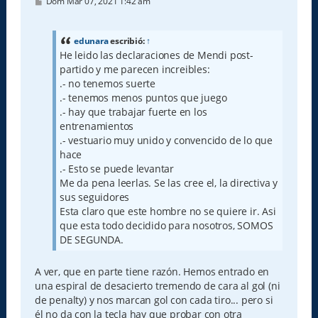
M
Dom Mar 07, 2021 1:42 am
e
n
s
a
edunara
escribió:
↑
j
He leido las declaraciones de Mendi post-
e
partido y me parecen increibles:
.- no tenemos suerte
.- tenemos menos puntos que juego
.- hay que trabajar fuerte en los
entrenamientos
.- vestuario muy unido y convencido de lo que
hace
.- Esto se puede levantar
Me da pena leerlas. Se las cree el, la directiva y
sus seguidores
Esta claro que este hombre no se quiere ir. Asi
que esta todo decidido para nosotros, SOMOS
DE SEGUNDA.
A ver, que en parte tiene razón. Hemos entrado en
una espiral de desacierto tremendo de cara al gol (ni
de penalty) y nos marcan gol con cada tiro... pero si
él no da con la tecla hay que probar con otra