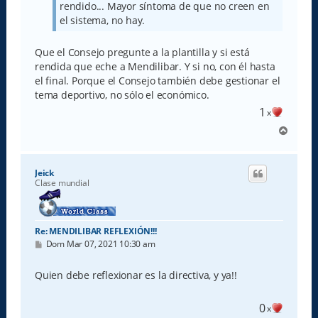
rendido... Mayor síntoma de que no creen en
el sistema, no hay.
Que el Consejo pregunte a la plantilla y si está
rendida que eche a Mendilibar. Y si no, con él hasta
el final. Porque el Consejo también debe gestionar el
tema deportivo, no sólo el económico.
1
x
A
r
r
i
Jeick
b
Clase mundial
a
Re: MENDILIBAR REFLEXIÓN!!!
M
Dom Mar 07, 2021 10:30 am
e
n
s
Quien debe reflexionar es la directiva, y ya!!
a
j
e
0
x