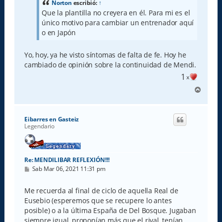
a
Norton
escribió:
↑
j
Que la plantilla no creyera en él. Para mi es el
e
único motivo para cambiar un entrenador aquí
o en Japón
Yo, hoy, ya he visto síntomas de falta de fe. Hoy he
cambiado de opinión sobre la continuidad de Mendi.
1
x
A
r
r
i
Eibarres en Gasteiz
b
Legendario
a
Re: MENDILIBAR REFLEXIÓN!!!
M
Sab Mar 06, 2021 11:31 pm
e
n
s
Me recuerda al final de ciclo de aquella Real de
a
Eusebio (esperemos que se recupere lo antes
j
e
posible) o a la última España de Del Bosque. Jugaban
siempre igual, proponían más que el rival, tenían