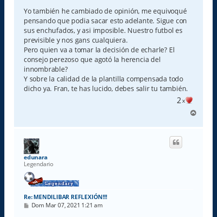
n
s
Yo también he cambiado de opinión, me equivoqué
a
pensando que podia sacar esto adelante. Sigue con
j
e
sus enchufados, y asi imposible. Nuestro futbol es
previsible y nos gans cualquiera.
Pero quien va a tomar la decisión de echarle? El
consejo perezoso que agotó la herencia del
innombrable?
Y sobre la calidad de la plantilla compensada todo
dicho ya. Fran, te has lucido, debes salir tu también.
2
x
A
r
r
i
b
a
edunara
Legendario
Re: MENDILIBAR REFLEXIÓN!!!
M
Dom Mar 07, 2021 1:21 am
e