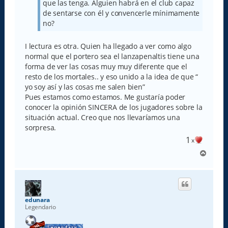
que las tenga. Alguien habrá en el club capaz
de sentarse con él y convencerle mínimamente
no?
I lectura es otra. Quien ha llegado a ver como algo
normal que el portero sea el lanzapenaltis tiene una
forma de ver las cosas muy muy diferente que el
resto de los mortales.. y eso unido a la idea de que “
yo soy así y las cosas me salen bien”
Pues estamos como estamos. Me gustaría poder
conocer la opinión SINCERA de los jugadores sobre la
situación actual. Creo que nos llevaríamos una
sorpresa.
1
x
A
r
r
i
b
a
edunara
Legendario