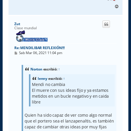
A
r
r
i
Zut
b
Clase mundial
a
Re: MENDILIBAR REFLEXIÓN!!!
M
Sab Mar 06, 2021 11:04 pm
e
n
s
a
Norton
escribió:
↑
j
e
lenny
escribió:
↑
Mendi no cambia
El muere con sus ideas fijo y ya estamos
metidos en un bucle negativo y en caida
libre
Quien ha sido capaz de ver como algo normal
que el portero sea el lanzapenaltis, es también
capaz de cambiar otras ideas por muy fijas