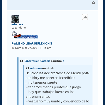
A
r
r
i
b
a
edunara
Legendario
Re: MENDILIBAR REFLEXIÓN!!!
M
Dom Mar 07, 2021 11:15 am
e
n
s
a
Eibarres en Gasteiz
escribió:
↑
j
e
edunara
escribió:
↑
He leido las declaraciones de Mendi post-
partido y me parecen increibles:
.- no tenemos suerte
.- tenemos menos puntos que juego
.- hay que trabajar fuerte en los
entrenamientos
.- vestuario muy unido y convencido de lo