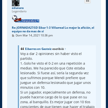
b
a
edunara
Legendario
Re: JORNADA27:SD Eibar 1-3 Villarreal Lo mejor la afición, el
equipo no da mas de sí
M
Dom Mar 14, 2021 10:36 pm
e
n
s
a
Eibarres en Gasteiz
escribió:
↑
j
Voy a dar 2 opiniones sin haber visto el
e
partido.
1.-Solo he visto el 0-2 en una repetición a
medias. Me ha parecido que Cote estaba
lesionado. Si fuese así, sería la segunda vez
que sufrimos porque Mendi prefiere que
juegue un defensa lesionado que jugar unos
minutos con 10.
Si un jugador, especialmente un defensa, no
puede hacerse cargo de lo que pase en su
zona, al banquillo. Es mejor jugar con 10 tíos
conscientes de que tienen que hacer el trabajo