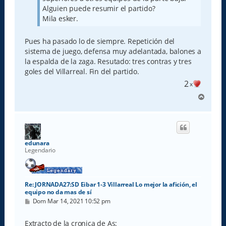
Alguien puede resumir el partido?
Mila esker.
Pues ha pasado lo de siempre. Repetición del
sistema de juego, defensa muy adelantada, balones a
la espalda de la zaga. Resutado: tres contras y tres
goles del Villarreal. Fin del partido.
2
x
A
r
r
i
b
a
edunara
Legendario
Re: JORNADA27:SD Eibar 1-3 Villarreal Lo mejor la afición, el
equipo no da mas de sí
M
Dom Mar 14, 2021 10:52 pm
e
n
s
Extracto de la cronica de As: