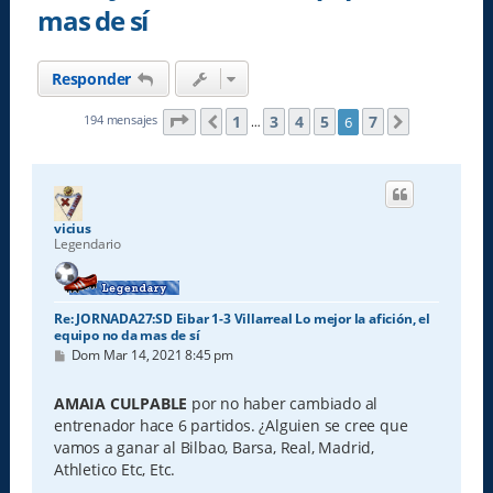
mas de sí
Responder
Página
6
de
7
1
3
4
5
7
194 mensajes
6
Anterior
Siguiente
…
vicius
Legendario
Re: JORNADA27:SD Eibar 1-3 Villarreal Lo mejor la afición, el
equipo no da mas de sí
M
Dom Mar 14, 2021 8:45 pm
e
n
s
AMAIA CULPABLE
por no haber cambiado al
a
entrenador hace 6 partidos. ¿Alguien se cree que
j
e
vamos a ganar al Bilbao, Barsa, Real, Madrid,
Athletico Etc, Etc.