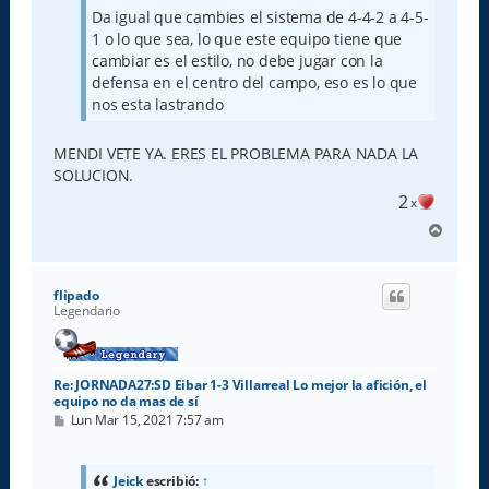
Da igual que cambies el sistema de 4-4-2 a 4-5-
1 o lo que sea, lo que este equipo tiene que
cambiar es el estilo, no debe jugar con la
defensa en el centro del campo, eso es lo que
nos esta lastrando
MENDI VETE YA. ERES EL PROBLEMA PARA NADA LA
SOLUCION.
2
x
A
r
r
i
flipado
b
Legendario
a
Re: JORNADA27:SD Eibar 1-3 Villarreal Lo mejor la afición, el
equipo no da mas de sí
M
Lun Mar 15, 2021 7:57 am
e
n
s
a
Jeick
escribió:
↑