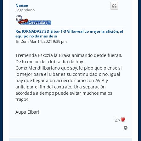
i
Norton
b
Legendario
a
Re: JORNADA27:SD Eibar 1-3 Villarreal Lo mejor la afición, el
equipo no da mas de sí
M
Dom Mar 14, 2021 9:39 pm
e
n
s
Tremenda Eskozia la Brava animando desde fuera!!.
a
De lo mejor del club a día de hoy.
j
e
Como Mendilibariano que soy, le pido que piense si
lo mejor para el Eibar es su continuidad o no. Igual
hay que llegar a un acuerdo como con AVIA y
anticipar el fin del contrato. Una separación
acordada a tiempo puede evitar muchos malos
tragos.
Aupa Eibar!!
2
x
A
r
r