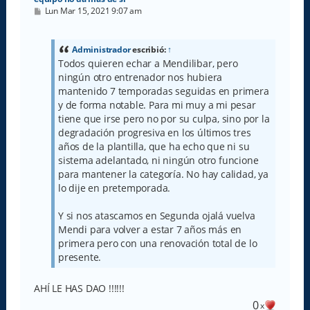
M
Lun Mar 15, 2021 9:07 am
e
n
s
a
Administrador
escribió:
↑
j
Todos quieren echar a Mendilibar, pero
e
ningún otro entrenador nos hubiera
mantenido 7 temporadas seguidas en primera
y de forma notable. Para mi muy a mi pesar
tiene que irse pero no por su culpa, sino por la
degradación progresiva en los últimos tres
años de la plantilla, que ha echo que ni su
sistema adelantado, ni ningún otro funcione
para mantener la categoría. No hay calidad, ya
lo dije en pretemporada.
Y si nos atascamos en Segunda ojalá vuelva
Mendi para volver a estar 7 años más en
primera pero con una renovación total de lo
presente.
AHÍ LE HAS DAO !!!!!!
0
x