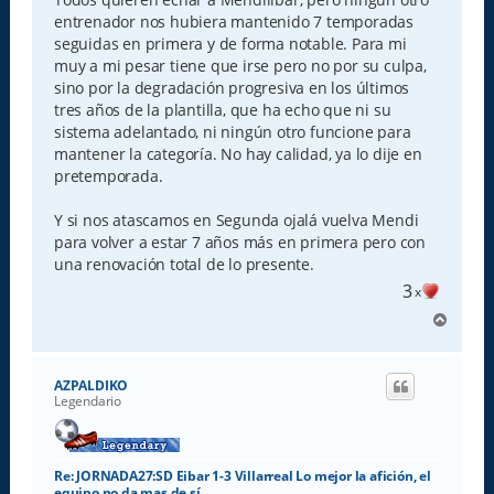
a
entrenador nos hubiera mantenido 7 temporadas
j
e
seguidas en primera y de forma notable. Para mi
muy a mi pesar tiene que irse pero no por su culpa,
sino por la degradación progresiva en los últimos
tres años de la plantilla, que ha echo que ni su
sistema adelantado, ni ningún otro funcione para
mantener la categoría. No hay calidad, ya lo dije en
pretemporada.
Y si nos atascamos en Segunda ojalá vuelva Mendi
para volver a estar 7 años más en primera pero con
una renovación total de lo presente.
3
x
A
r
r
i
AZPALDIKO
b
Legendario
a
Re: JORNADA27:SD Eibar 1-3 Villarreal Lo mejor la afición, el
equipo no da mas de sí