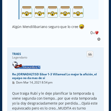
Algún Mendilibariano seguro que lo cree
0
x
A
r
r
i
TRASS
b
Legendario
a
Re: JORNADA27:SD Eibar 1-3 Villarreal Lo mejor la afición, el
equipo no da mas de sí
M
Dom Mar 14, 2021 8:54 pm
e
n
s
Que traiga Rubí y le deje planificar la temporada q
a
viene segunda con tiempo...por que esta temporada
j
e
yo la doy desgraciadamente por perdida....Ojalá este
equivocado pero es lo creo...MUDITA es turno