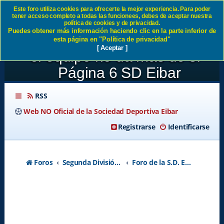
Este foro utiliza cookies para ofrecerte la mejor experiencia. Para poder
tener acceso completo a todas las funcionees, debes de aceptar nuestra
JORNADA27:SD Eibar 1-3
política de cookies y de privacidad.
Puedes obtener más información haciendo clic en la parte inferior de
Villarreal Lo mejor la afición,
esta página en "Política de privacidad"
[ Aceptar ]
el equipo no da mas de sí -
Página 6 SD Eibar
RSS
Web NO Oficial de la Sociedad Deportiva Eibar
Registrarse
Identificarse
Foros
Segunda División A - Temporada 2026-2027
Foro de la S.D. Eibar