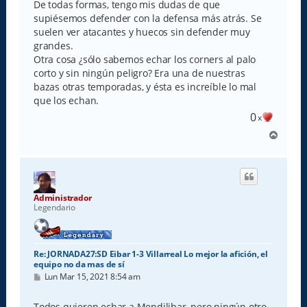
De todas formas, tengo mis dudas de que
supiésemos defender con la defensa más atrás. Se
suelen ver atacantes y huecos sin defender muy
grandes.
Otra cosa ¿sólo sabemos echar los corners al palo
corto y sin ningún peligro? Era una de nuestras
bazas otras temporadas, y ésta es increíble lo mal
que los echan.
0
x
A
r
r
i
b
a
Administrador
Legendario
Re: JORNADA27:SD Eibar 1-3 Villarreal Lo mejor la afición, el
equipo no da mas de sí
M
Lun Mar 15, 2021 8:54 am
e
n
s
Todos quieren echar a Mendilibar, pero ningún otro