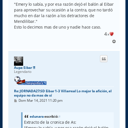
a
"Emery lo sabía, y por esa razón dejó el balón al Eibar
j
e
para aprovechar su ocasión a la contra, que no tardó
mucho en dar la razón a los detractores de
Mendilibar."
Esto lo decimos mas de uno y nadie hace caso.
4
x
A
r
r
i
b
a
Aupa Eibar !!!
Legendario
Re: JORNADA27:SD Eibar 1-3 Villarreal Lo mejor la afición, el
equipo no da mas de sí
M
Dom Mar 14, 2021 11:20 pm
e
n
s
a
edunara
escribió:
↑
j
Extracto de la cronica de As:
e
"Emery lo sabía, y por esa razón dejó el balón