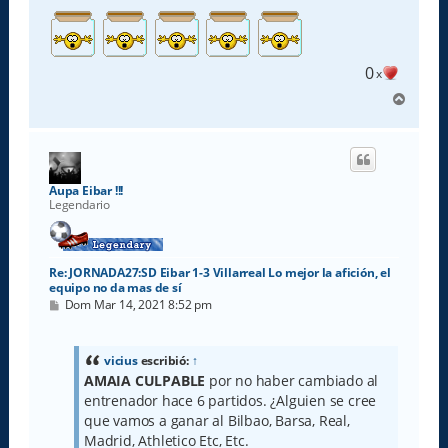
0
x
A
r
r
i
b
a
Aupa Eibar !!!
Legendario
Re: JORNADA27:SD Eibar 1-3 Villarreal Lo mejor la afición, el
equipo no da mas de sí
M
Dom Mar 14, 2021 8:52 pm
e
n
s
a
vicius
escribió:
↑
j
AMAIA CULPABLE
por no haber cambiado al
e
entrenador hace 6 partidos. ¿Alguien se cree
que vamos a ganar al Bilbao, Barsa, Real,
Madrid, Athletico Etc, Etc.