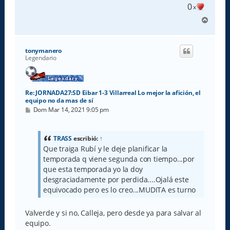
0
x
A
r
r
i
tonymanero
b
Legendario
a
Re: JORNADA27:SD Eibar 1-3 Villarreal Lo mejor la afición, el
equipo no da mas de sí
M
Dom Mar 14, 2021 9:05 pm
e
n
s
a
TRASS
escribió:
↑
j
Que traiga Rubí y le deje planificar la
e
temporada q viene segunda con tiempo...por
que esta temporada yo la doy
desgraciadamente por perdida....Ojalá este
equivocado pero es lo creo...MUDITA es turno
Valverde y si no, Calleja, pero desde ya para salvar al
equipo.