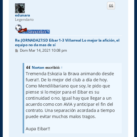
i
b
a
edunara
Legendario
Re: JORNADA27:SD Eibar 1-3 Villarreal Lo mejor la afición, el
equipo no da mas de sí
M
Dom Mar 14, 2021 10:08 pm
e
n
s
a
Norton
escribió:
↑
j
Tremenda Eskozia la Brava animando desde
e
fuera!!. De lo mejor del club a día de hoy.
Como Mendilibariano que soy, le pido que
piense si lo mejor para el Eibar es su
continuidad o no. Igual hay que llegar a un
acuerdo como con AVIA y anticipar el fin del
contrato. Una separación acordada a tiempo
puede evitar muchos malos tragos.
Aupa Eibar!!