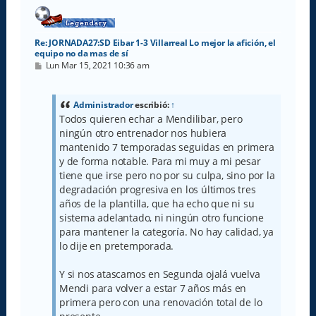
a
Re: JORNADA27:SD Eibar 1-3 Villarreal Lo mejor la afición, el
equipo no da mas de sí
M
Lun Mar 15, 2021 10:36 am
e
n
s
a
Administrador
escribió:
↑
j
Todos quieren echar a Mendilibar, pero
e
ningún otro entrenador nos hubiera
mantenido 7 temporadas seguidas en primera
y de forma notable. Para mi muy a mi pesar
tiene que irse pero no por su culpa, sino por la
degradación progresiva en los últimos tres
años de la plantilla, que ha echo que ni su
sistema adelantado, ni ningún otro funcione
para mantener la categoría. No hay calidad, ya
lo dije en pretemporada.
Y si nos atascamos en Segunda ojalá vuelva
Mendi para volver a estar 7 años más en
primera pero con una renovación total de lo