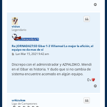
A
r
r
i
b
a
vicius
Legendario
Re: JORNADA27:SD Eibar 1-3 Villarreal Lo mejor la afición, el
equipo no da mas de sí
M
Lun Mar 15, 2021 9:42 am
e
n
s
Discrepo con el administrador y AZPALDIKO. Mendi
a
en el Eibar es historia. Y dudo que si no cambia de
j
e
sistema encuentre acomodo en algún equipo.
0
x
A
r
r
i
urkizukoa
b
Liga de Campeones
a