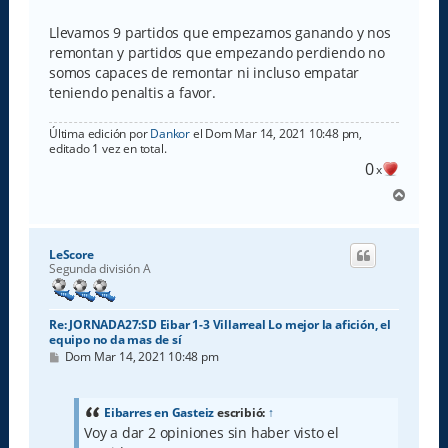
e
n
s
Llevamos 9 partidos que empezamos ganando y nos
a
remontan y partidos que empezando perdiendo no
j
e
somos capaces de remontar ni incluso empatar
teniendo penaltis a favor.
Última edición por
Dankor
el Dom Mar 14, 2021 10:48 pm,
editado 1 vez en total.
0
x
A
r
r
i
LeScore
b
Segunda división A
a
Re: JORNADA27:SD Eibar 1-3 Villarreal Lo mejor la afición, el
equipo no da mas de sí
M
Dom Mar 14, 2021 10:48 pm
e
n
s
a
Eibarres en Gasteiz
escribió:
↑
j
Voy a dar 2 opiniones sin haber visto el
e