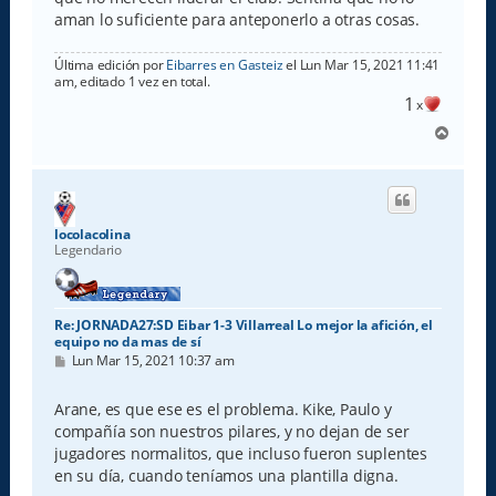
aman lo suficiente para anteponerlo a otras cosas.
Última edición por
Eibarres en Gasteiz
el Lun Mar 15, 2021 11:41
am, editado 1 vez en total.
1
x
A
r
r
i
b
a
locolacolina
Legendario
Re: JORNADA27:SD Eibar 1-3 Villarreal Lo mejor la afición, el
equipo no da mas de sí
M
Lun Mar 15, 2021 10:37 am
e
n
s
Arane, es que ese es el problema. Kike, Paulo y
a
compañía son nuestros pilares, y no dejan de ser
j
e
jugadores normalitos, que incluso fueron suplentes
en su día, cuando teníamos una plantilla digna.