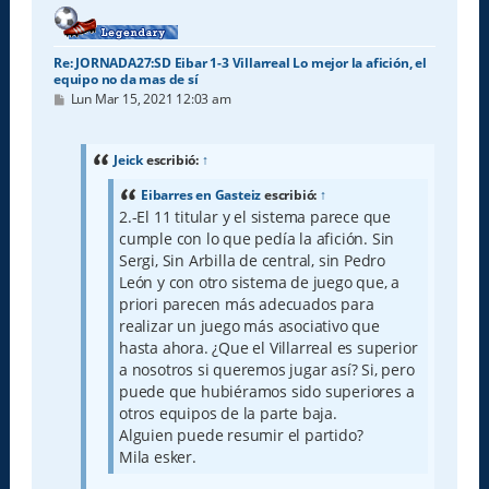
Re: JORNADA27:SD Eibar 1-3 Villarreal Lo mejor la afición, el
equipo no da mas de sí
M
Lun Mar 15, 2021 12:03 am
e
n
s
a
Jeick
escribió:
↑
j
e
Eibarres en Gasteiz
escribió:
↑
2.-El 11 titular y el sistema parece que
cumple con lo que pedía la afición. Sin
Sergi, Sin Arbilla de central, sin Pedro
León y con otro sistema de juego que, a
priori parecen más adecuados para
realizar un juego más asociativo que
hasta ahora. ¿Que el Villarreal es superior
a nosotros si queremos jugar así? Si, pero
puede que hubiéramos sido superiores a
otros equipos de la parte baja.
Alguien puede resumir el partido?
Mila esker.