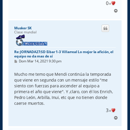
0
x
A
r
r
i
Musker SK
b
Clase mundial
a
Re: JORNADA27:SD Eibar 1-3 Villarreal Lo mejor la afición, el
equipo no da mas de sí
M
Dom Mar 14, 2021 9:30 pm
e
n
s
Mucho me temo que Mendi continúa la temporada
a
que viene en segunda con un mensaje estilo "me
j
e
siento con fuerzas para ascender al equipo a
primera el año que viene". Y ,claro, con él los Enrich,
Pedro León, Arbilla, Inui, etc que no tienen donde
caerse muertos.
3
x
A
r
r