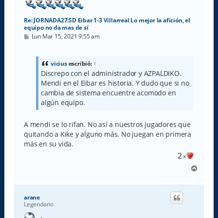
Re: JORNADA27:SD Eibar 1-3 Villarreal Lo mejor la afición, el
equipo no da mas de sí
M
Lun Mar 15, 2021 9:55 am
e
n
s
a
vicius
escribió:
↑
j
Discrepo con el administrador y AZPALDIKO.
e
Mendi en el Eibar es historia. Y dudo que si no
cambia de sistema encuentre acomodo en
algún equipo.
A mendi se lo rifan. No así a nuestros jugadores que
quitando a Kike y alguno más. No juegan en primera
más en su vida.
2
x
A
r
r
i
arane
b
Legendario
a