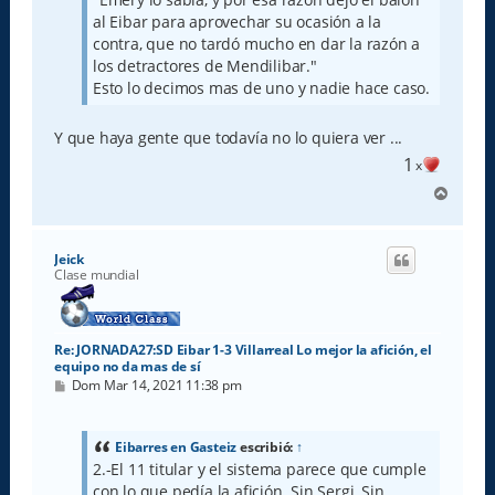
al Eibar para aprovechar su ocasión a la
contra, que no tardó mucho en dar la razón a
los detractores de Mendilibar."
Esto lo decimos mas de uno y nadie hace caso.
Y que haya gente que todavía no lo quiera ver ...
1
x
A
r
r
i
Jeick
b
Clase mundial
a
Re: JORNADA27:SD Eibar 1-3 Villarreal Lo mejor la afición, el
equipo no da mas de sí
M
Dom Mar 14, 2021 11:38 pm
e
n
s
a
Eibarres en Gasteiz
escribió:
↑
j
2.-El 11 titular y el sistema parece que cumple
e
con lo que pedía la afición. Sin Sergi, Sin