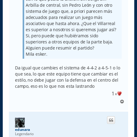
Arbilla de central, sin Pedro León y con otro
sistema de juego que, a priori parecen más
adecuados para realizar un juego más
asociativo que hasta ahora. ¿Que el Villarreal
es superior a nosotros si queremos jugar así?
Si, pero puede que hubiéramos sido
superiores a otros equipos de la parte baja.
Alguien puede resumir el partido?
Mila esker.
Da igual que cambies el sistema de 4-4-2 a 4-5-1 o lo
que sea, lo que este equipo tiene que cambiar es el
estilo, no debe jugar con la defensa en el centro del
campo, eso es lo que nos esta lastrando
1
x
A
r
r
i
b
a
edunara
Legendario