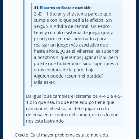
j
e
Eibarres en Gasteiz
escribió:
↑
2.-El 11 titular y el sistema parece que
cumple con lo que pedía la afición. Sin
Sergi, Sin Arbilla de central, sin Pedro
León y con otro sistema de juego que, a
priori parecen más adecuados para
realizar un juego más asociativo que
hasta ahora. ¿Que el Villarreal es superior
a nosotros si queremos jugar así? Si, pero
puede que hubiéramos sido superiores a
otros equipos de la parte baja.
Alguien puede resumir el partido?
Mila esker.
Da igual que cambies el sistema de 4-4-2 a 4-5-
1 o lo que sea, lo que este equipo tiene que
cambiar es el estilo, no debe jugar con la
defensa en el centro del campo, eso es lo que
nos esta lastrando
Exacto. Es el mayor problema esta temporada.