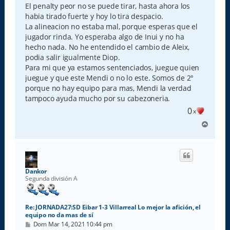
El penalty peor no se puede tirar, hasta ahora los
habia tirado fuerte y hoy lo tira despacio.
La alineacion no estaba mal, porque esperas que el
jugador rinda. Yo esperaba algo de Inui y no ha
hecho nada. No he entendido el cambio de Aleix,
podia salir igualmente Diop.
Para mi que ya estamos sentenciados, juegue quien
juegue y que este Mendi o no lo este. Somos de 2°
porque no hay equipo para mas, Mendi la verdad
tampoco ayuda mucho por su cabezoneria.
0
x
A
r
r
i
b
a
Dankor
Segunda división A
Re: JORNADA27:SD Eibar 1-3 Villarreal Lo mejor la afición, el
equipo no da mas de sí
M
Dom Mar 14, 2021 10:44 pm