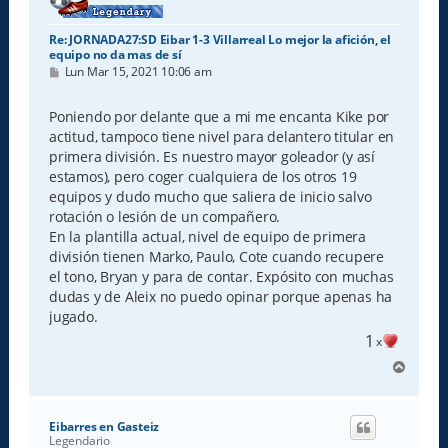
Re: JORNADA27:SD Eibar 1-3 Villarreal Lo mejor la afición, el
equipo no da mas de sí
M
Lun Mar 15, 2021 10:06 am
e
n
s
Poniendo por delante que a mi me encanta Kike por
a
actitud, tampoco tiene nivel para delantero titular en
j
e
primera división. Es nuestro mayor goleador (y así
estamos), pero coger cualquiera de los otros 19
equipos y dudo mucho que saliera de inicio salvo
rotación o lesión de un compañero.
En la plantilla actual, nivel de equipo de primera
división tienen Marko, Paulo, Cote cuando recupere
el tono, Bryan y para de contar. Expósito con muchas
dudas y de Aleix no puedo opinar porque apenas ha
jugado.
1
x
A
r
r
i
Eibarres en Gasteiz
b
Legendario