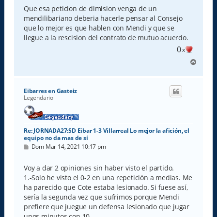
Que esa peticion de dimision venga de un
mendilibariano deberia hacerle pensar al Consejo
que lo mejor es que hablen con Mendi y que se
llegue a la rescision del contrato de mutuo acuerdo.
0
x
A
r
r
i
Eibarres en Gasteiz
b
Legendario
a
Re: JORNADA27:SD Eibar 1-3 Villarreal Lo mejor la afición, el
equipo no da mas de sí
M
Dom Mar 14, 2021 10:17 pm
e
n
s
Voy a dar 2 opiniones sin haber visto el partido.
a
1.-Solo he visto el 0-2 en una repetición a medias. Me
j
e
ha parecido que Cote estaba lesionado. Si fuese así,
sería la segunda vez que sufrimos porque Mendi
prefiere que juegue un defensa lesionado que jugar
unos minutos con 10.