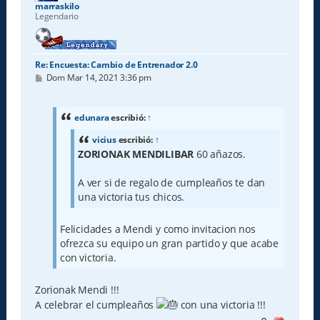
marraskilo
Legendario
Re: Encuesta: Cambio de Entrenador 2.0
M
Dom Mar 14, 2021 3:36 pm
e
n
s
a
edunara
escribió:
↑
j
e
vicius
escribió:
↑
ZORIONAK MENDILIBAR
60 añazos.
A ver si de regalo de cumpleaños te dan
una victoria tus chicos.
Felicidades a Mendi y como invitacion nos
ofrezca su equipo un gran partido y que acabe
con victoria.
Zorionak Mendi !!!
A celebrar el cumpleaños
con una victoria !!!