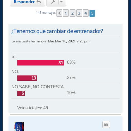
Responder
1
2
3
4
145 mensajes
5
Anterior
¿Tenemos que cambiar de entrenador?
La encuesta terminó el Mié Mar 10, 2021 9:25 pm
SI.
63%
31
NO.
27%
13
NO SABE, NO CONTESTA.
10%
5
Votos totales:
49