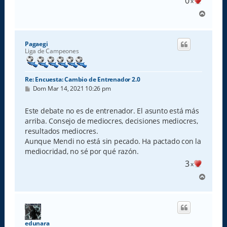
0
x
A
r
r
i
Pagaegi
b
Liga de Campeones
a
Re: Encuesta: Cambio de Entrenador 2.0
M
Dom Mar 14, 2021 10:26 pm
e
n
s
Este debate no es de entrenador. El asunto está más
a
arriba. Consejo de mediocres, decisiones mediocres,
j
e
resultados mediocres.
Aunque Mendi no está sin pecado. Ha pactado con la
mediocridad, no sé por qué razón.
3
x
A
r
r
i
b
a
edunara