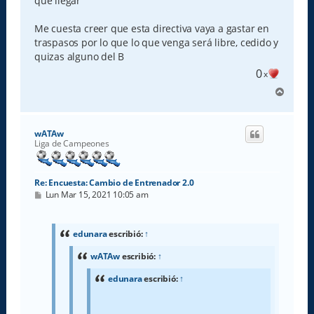
que llegar
Me cuesta creer que esta directiva vaya a gastar en
traspasos por lo que lo que venga será libre, cedido y
quizas alguno del B
0
x
A
r
r
i
wATAw
b
Liga de Campeones
a
Re: Encuesta: Cambio de Entrenador 2.0
M
Lun Mar 15, 2021 10:05 am
e
n
s
a
edunara
escribió:
↑
j
e
wATAw
escribió:
↑
edunara
escribió:
↑