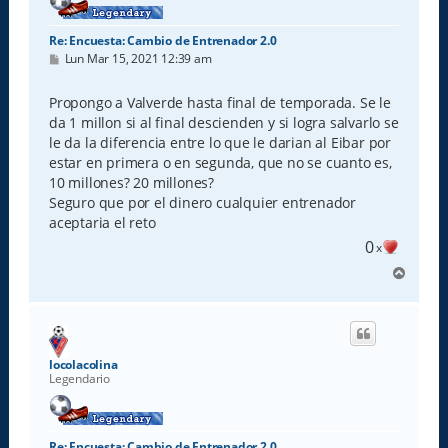
Re: Encuesta: Cambio de Entrenador 2.0
M
Lun Mar 15, 2021 12:39 am
e
n
s
Propongo a Valverde hasta final de temporada. Se le
a
da 1 millon si al final descienden y si logra salvarlo se
j
e
le da la diferencia entre lo que le darian al Eibar por
estar en primera o en segunda, que no se cuanto es,
10 millones? 20 millones?
Seguro que por el dinero cualquier entrenador
aceptaria el reto
0
x
A
r
r
i
b
a
locolacolina
Legendario
Re: Encuesta: Cambio de Entrenador 2.0