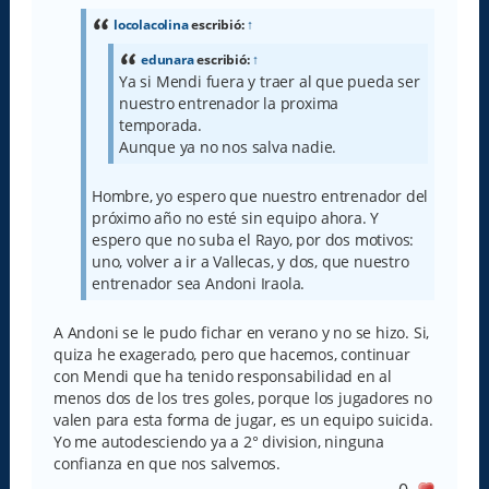
s
a
locolacolina
escribió:
↑
j
e
edunara
escribió:
↑
Ya si Mendi fuera y traer al que pueda ser
nuestro entrenador la proxima
temporada.
Aunque ya no nos salva nadie.
Hombre, yo espero que nuestro entrenador del
próximo año no esté sin equipo ahora. Y
espero que no suba el Rayo, por dos motivos:
uno, volver a ir a Vallecas, y dos, que nuestro
entrenador sea Andoni Iraola.
A Andoni se le pudo fichar en verano y no se hizo. Si,
quiza he exagerado, pero que hacemos, continuar
con Mendi que ha tenido responsabilidad en al
menos dos de los tres goles, porque los jugadores no
valen para esta forma de jugar, es un equipo suicida.
Yo me autodesciendo ya a 2° division, ninguna
confianza en que nos salvemos.