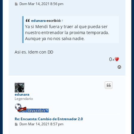
M
Dom Mar 14, 2021 8:56 pm
e
n
s
a
edunara
escribió:
↑
j
Ya si Mendi fuera y traer al que pueda ser
e
nuestro entrenador la proxima temporada.
Aunque ya no nos salva nadie.
Asi es. Idem con DD
0
x
A
r
r
i
b
a
edunara
Legendario
Re: Encuesta: Cambio de Entrenador 2.0
M
Dom Mar 14, 2021 8:57 pm
e
n