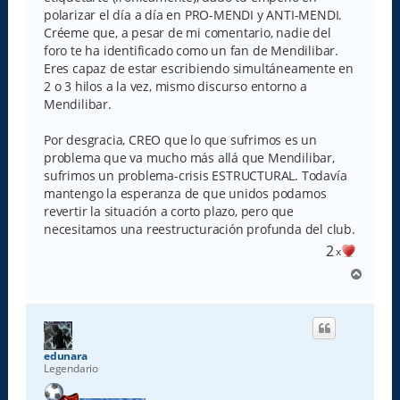
polarizar el día a día en PRO-MENDI y ANTI-MENDI.
Créeme que, a pesar de mi comentario, nadie del
foro te ha identificado como un fan de Mendilibar.
Eres capaz de estar escribiendo simultáneamente en
2 o 3 hilos a la vez, mismo discurso entorno a
Mendilibar.
Por desgracia, CREO que lo que sufrimos es un
problema que va mucho más allá que Mendilibar,
sufrimos un problema-crisis ESTRUCTURAL. Todavía
mantengo la esperanza de que unidos podamos
revertir la situación a corto plazo, pero que
necesitamos una reestructuración profunda del club.
2
x
A
r
r
i
b
a
edunara
Legendario