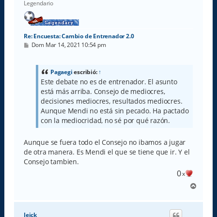
Legendario
Re: Encuesta: Cambio de Entrenador 2.0
M
Dom Mar 14, 2021 10:54 pm
e
n
s
a
Pagaegi
escribió:
↑
j
Este debate no es de entrenador. El asunto
e
está más arriba. Consejo de mediocres,
decisiones mediocres, resultados mediocres.
Aunque Mendi no está sin pecado. Ha pactado
con la mediocridad, no sé por qué razón.
Aunque se fuera todo el Consejo no ibamos a jugar
de otra manera. Es Mendi el que se tiene que ir. Y el
Consejo tambien.
0
x
A
r
r
i
Jeick