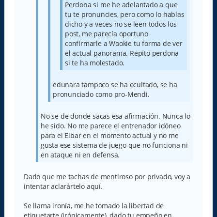
Perdona si me he adelantado a que
tu te pronuncies, pero como lo habías
dicho y a veces no se leen todos los
post, me parecía oportuno
confirmarle a Wookie tu forma de ver
el actual panorama. Repito perdona
si te ha molestado.
edunara tampoco se ha ocultado, se ha
pronunciado como pro-Mendi.
No se de donde sacas esa afirmación. Nunca lo
he sido. No me parece el entrenador idóneo
para el Eibar en el momento actual y no me
gusta ese sistema de juego que no funciona ni
en ataque ni en defensa.
Dado que me tachas de mentiroso por privado, voy a
intentar aclarártelo aquí.
Se llama ironía, me he tomado la libertad de
etiquetarte (irónicamente), dado tu empeño en