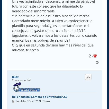
s
Una vez asimilado el descenso, a mí me da pánico el
a
futuro con este consejo que ha dilapidado lo
j
e
heredado del innombrable.
Y la herencia que deja nuestro Monchi de marca
Hacendado mete miedo. ¿Quien va confeccionar la
plantilla para segunda? ¿Los supertacañones del
consejo van a gastar un euro en fichar a 10/12
jugadores, o volveremos a los descartes como cuando
eramos los más pobres de segunda?
Ojo, que en segunda división hay mas nivel del que
muchos se creen.
2
x
A
r
r
i
Jeick
b
Clase mundial
a
Re: Encuesta: Cambio de Entrenador 2.0
M
Lun Mar 15, 2021 9:31 am
e
n