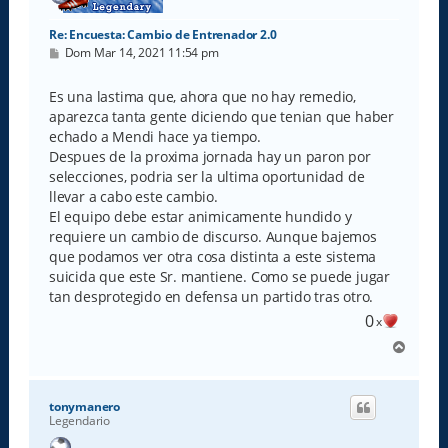
Re: Encuesta: Cambio de Entrenador 2.0
M
Dom Mar 14, 2021 11:54 pm
e
n
s
Es una lastima que, ahora que no hay remedio,
a
aparezca tanta gente diciendo que tenian que haber
j
e
echado a Mendi hace ya tiempo.
Despues de la proxima jornada hay un paron por
selecciones, podria ser la ultima oportunidad de
llevar a cabo este cambio.
El equipo debe estar animicamente hundido y
requiere un cambio de discurso. Aunque bajemos
que podamos ver otra cosa distinta a este sistema
suicida que este Sr. mantiene. Como se puede jugar
tan desprotegido en defensa un partido tras otro.
0
x
A
r
r
i
tonymanero
b
Legendario
a