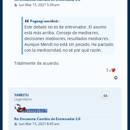
M
Lun Mar 15, 2021 5:39 am
e
n
s
a
Pagaegi
escribió:
↑
j
Este debate no es de entrenador. El asunto
e
está más arriba. Consejo de mediocres,
decisiones mediocres, resultados mediocres.
Aunque Mendi no está sin pecado. Ha pactado
con la mediocridad, no sé por qué razón.
Totalmente de acuerdo.
1
x
A
r
r
i
YARRITU
b
Legendario
a
Re: Encuesta: Cambio de Entrenador 2.0
M
Lun Mar 15, 2021 8:45 am
e