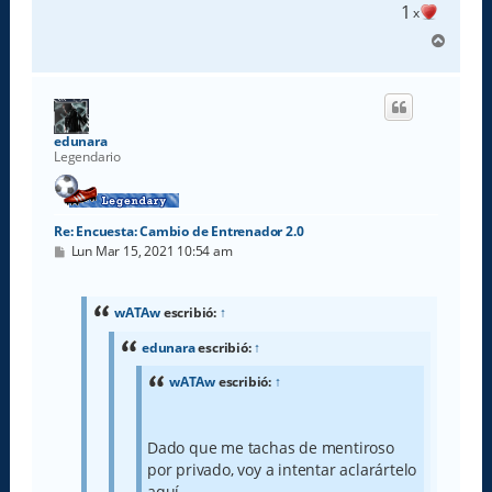
1
x
A
r
r
i
b
a
edunara
Legendario
Re: Encuesta: Cambio de Entrenador 2.0
M
Lun Mar 15, 2021 10:54 am
e
n
s
a
wATAw
escribió:
↑
j
e
edunara
escribió:
↑
wATAw
escribió:
↑
Dado que me tachas de mentiroso
por privado, voy a intentar aclarártelo
aquí.