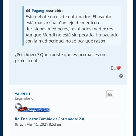
n
s
a
Pagaegi
escribió:
↑
j
Este debate no es de entrenador. El asunto
e
está más arriba. Consejo de mediocres,
decisiones mediocres, resultados mediocres.
Aunque Mendi no está sin pecado. Ha pactado
con la mediocridad, no sé por qué razón.
¿Por dinero? Que conste que es normal, es un
profesional.
0
x
A
r
r
i
YARRITU
b
Legendario
a
Re: Encuesta: Cambio de Entrenador 2.0
M
Lun Mar 15, 2021 8:53 am
e
n