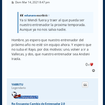
M
Dom Mar 14, 2021 8:47 pm
e
n
s
a
edunara
escribió:
↑
j
Ya si Mendi fuera y traer al que pueda ser
e
nuestro entrenador la proxima temporada.
Aunque ya no nos salva nadie.
Hombre, yo espero que nuestro entrenador del
próximo año no esté sin equipo ahora. Y espero que
no suba el Rayo, por dos motivos: uno, volver a ir a
Vallecas, y dos, que nuestro entrenador sea Andoni
Iraola.
0
x
A
r
r
i
YARRITU
b
Legendario
a
Re: Encuesta: Cambio de Entrenador 2.0