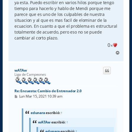
ya esta. Puedo escribir en varios hilos porque tengo
tiempo para hacerlo y hablo de Mendi porque me
parece que es uno de los culpables de nuestra
situacion y al que es mas facil de elominar de la
ecuacion. En cuanto a que el problema es estructural
totalmente de acuerdo, pero eso no se puede
cambiar al corto plazo.
0
x
A
r
r
i
wATAw
b
Liga de Campeones
a
Re: Encuesta: Cambio de Entrenador 2.0
M
Lun Mar 15, 2021 10:39 am
e
n
s
a
edunara
escribió:
↑
j
e
wATAw
escribió:
↑
edunara
escribió:
↑