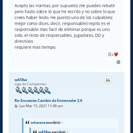
Acepto las normas, por supuesto me puedes rebatir
pero hazlo sobre lo que he escrito y no sobre lo que
crees haber leido. He puesto uno de los culpables(
mejor como dices, decir, responsable) repito es el
responsable mas facil de eliminar porque es uno
solo, el resto de responsables, jugadores, DD y
directivos
requiere mas tiempo.
0
x
A
r
r
i
wATAw
b
Liga de Campeones
a
Re: Encuesta: Cambio de Entrenador 2.0
M
Lun Mar 15, 2021 11:09 am
e
n
s
a
edunara
escribió:
↑
j
e
wATAw
escribió:
↑