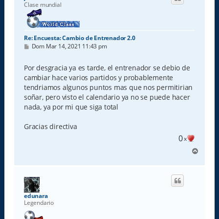
b
Clase mundial
a
Re: Encuesta: Cambio de Entrenador 2.0
M
Dom Mar 14, 2021 11:43 pm
e
n
s
Por desgracia ya es tarde, el entrenador se debio de
a
cambiar hace varios partidos y probablemente
j
e
tendriamos algunos puntos mas que nos permitirian
soñar, pero visto el calendario ya no se puede hacer
nada, ya por mi que siga total
Gracias directiva
0
x
A
r
r
i
b
a
edunara
Legendario