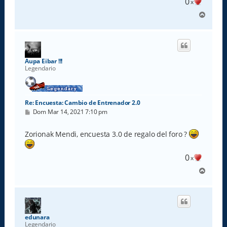
0
x
A
r
r
i
b
a
Aupa Eibar !!!
Legendario
Re: Encuesta: Cambio de Entrenador 2.0
M
Dom Mar 14, 2021 7:10 pm
e
n
s
Zorionak Mendi, encuesta 3.0 de regalo del foro ?
a
j
e
0
x
A
r
r
i
b
a
edunara
Legendario