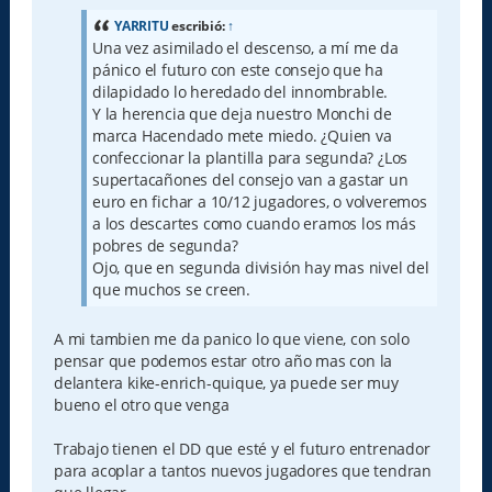
s
a
YARRITU
escribió:
↑
j
Una vez asimilado el descenso, a mí me da
e
pánico el futuro con este consejo que ha
dilapidado lo heredado del innombrable.
Y la herencia que deja nuestro Monchi de
marca Hacendado mete miedo. ¿Quien va
confeccionar la plantilla para segunda? ¿Los
supertacañones del consejo van a gastar un
euro en fichar a 10/12 jugadores, o volveremos
a los descartes como cuando eramos los más
pobres de segunda?
Ojo, que en segunda división hay mas nivel del
que muchos se creen.
A mi tambien me da panico lo que viene, con solo
pensar que podemos estar otro año mas con la
delantera kike-enrich-quique, ya puede ser muy
bueno el otro que venga
Trabajo tienen el DD que esté y el futuro entrenador
para acoplar a tantos nuevos jugadores que tendran