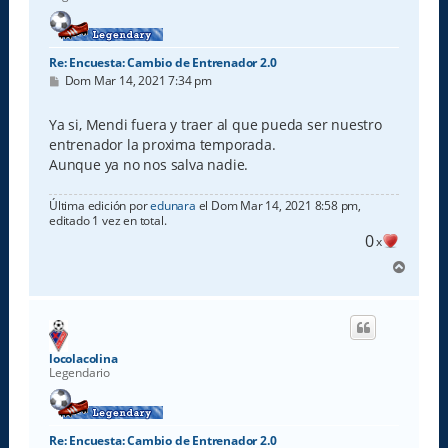
Re: Encuesta: Cambio de Entrenador 2.0
M
Dom Mar 14, 2021 7:34 pm
e
n
s
Ya si, Mendi fuera y traer al que pueda ser nuestro
a
entrenador la proxima temporada.
j
e
Aunque ya no nos salva nadie.
Última edición por
edunara
el Dom Mar 14, 2021 8:58 pm,
editado 1 vez en total.
0
x
A
r
r
i
b
a
locolacolina
Legendario
Re: Encuesta: Cambio de Entrenador 2.0