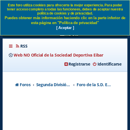
Este foro utiliza cookies para ofrecerte la mejor experiencia. Para poder
tener acceso completo a todas las funcionees, debes de aceptar nuestra
Encuesta: Cambio de
política de cookies y de privacidad.
Puedes obtener más información haciendo clic en la parte inferior de
Entrenador 2.0 - Página 5 SD
esta página en "Política de privacidad"
[ Aceptar ]
Eibar
RSS
Web NO Oficial de la Sociedad Deportiva Eibar
Registrarse
Identificarse
Foros
Segunda División A - Temporada 2026-2027
Foro de la S.D. Eibar