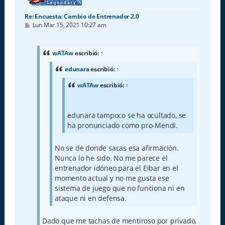
Re: Encuesta: Cambio de Entrenador 2.0
M
Lun Mar 15, 2021 10:27 am
e
n
s
a
wATAw
escribió:
↑
j
e
edunara
escribió:
↑
wATAw
escribió:
↑
edunara tampoco se ha ocultado, se
ha pronunciado como pro-Mendi.
No se de donde sacas esa afirmación.
Nunca lo he sido. No me parece el
entrenador idóneo para el Eibar en el
momento actual y no me gusta ese
sistema de juego que no funciona ni en
ataque ni en defensa.
Dado que me tachas de mentiroso por privado,