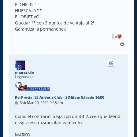
ELCHE. 0. " "
HUESCA. 0 " "
EL OBJETIVO:
Quedar 1° con 3 puntos de ventaja al 2°.
Garantiza la permanencia
0
x
A
r
r
i
b
a
marraskilo
Legendario
Re: Previa J28:Athletic Club - SD Eibar Sábado 14:00
M
Sab Mar 20, 2021 9:48 am
e
n
s
Como el contrario juega con un 4 4 2, creo que Mendi
a
elegirá ese mismo planteamiento.
j
e
MARKO