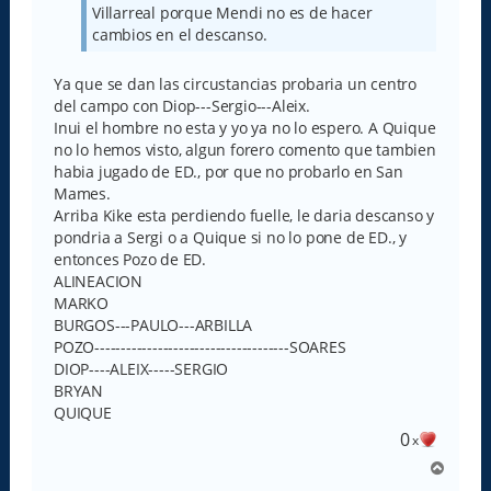
Villarreal porque Mendi no es de hacer
cambios en el descanso.
Ya que se dan las circustancias probaria un centro
del campo con Diop---Sergio---Aleix.
Inui el hombre no esta y yo ya no lo espero. A Quique
no lo hemos visto, algun forero comento que tambien
habia jugado de ED., por que no probarlo en San
Mames.
Arriba Kike esta perdiendo fuelle, le daria descanso y
pondria a Sergi o a Quique si no lo pone de ED., y
entonces Pozo de ED.
ALINEACION
MARKO
BURGOS---PAULO---ARBILLA
POZO-------------------------------------SOARES
DIOP----ALEIX-----SERGIO
BRYAN
QUIQUE
0
x
A
r