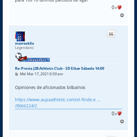
0
x
A
r
r
i
b
a
marraskilo
Legendario
Re: Previa J28:Athletic Club - SD Eibar Sábado 14:00
M
Mié Mar 17, 2021 6:50 am
e
n
s
Opiniones de aficionados bilbaínos
a
j
e
https://www.aupaathletic.com/el-finde-e ...
/8666224/2
0
x
A
r
r
i