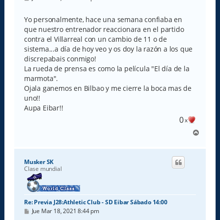
e
n
s
Yo personalmente, hace una semana confiaba en
a
que nuestro entrenador reaccionara en el partido
j
e
contra el Villarreal con un cambio de 11 o de
sistema...a día de hoy veo y os doy la razón a los que
discrepabais conmigo!
La rueda de prensa es como la película "El día de la
marmota".
Ojala ganemos en Bilbao y me cierre la boca mas de
uno!!
Aupa Eibar!!
0
x
A
r
r
i
Musker SK
b
Clase mundial
a
Re: Previa J28:Athletic Club - SD Eibar Sábado 14:00
M
Jue Mar 18, 2021 8:44 pm
e