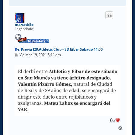
r
r
i
b
a
marraskilo
Legendario
Re: Previa J28:Athletic Club - SD Eibar Sábado 14:00
M
Vie Mar 19, 2021 8:11 am
e
n
s
a
j
e
0
x
A
r