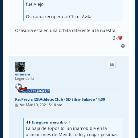
e
fue Alejo.
Osasuna recupera al Chimi Avila
Osasuna está en una órbita diferente a la nuestra
0
x
A
r
r
i
b
a
edunara
Legendario
Re: Previa J28:Athletic Club - SD Eibar Sábado 14:00
M
Vie Mar 19, 2021 5:10 pm
e
n
s
a
Ibargurena
escribió:
↑
j
La baja de Exposito, un inamobible en la
e
alineaciones de Mendi, todo y cuajar pésimas