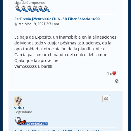
Liga de Campeones
Re: Previa J28:Athletic Club - SD Eibar Sábado 14:00
M
Vie Mar 19, 2021 2:31 pm
e
n
s
La baja de Exposito, un inamobible en la alineaciones
a
de Mendi, todo y cuajar pésimas actuaciones, da la
j
e
oportunidad al otro catalán de la plantilla, Aleix
García par tomar el mando del centro del campo.
Ojala que la aproveche!!
Vamossssss Eibar!!!!
1
x
A
r
r
i
b
a
vicius
Legendario