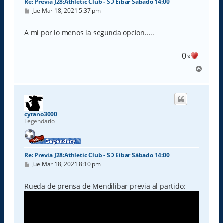
Re: Previa J28:Athletic Club - SD Eibar Sábado 14:00
M
Jue Mar 18, 2021 5:37 pm
e
n
s
A mi por lo menos la segunda opcion.....
a
j
e
0
x
A
r
r
i
b
a
cyrano3000
Legendario
Re: Previa J28:Athletic Club - SD Eibar Sábado 14:00
M
Jue Mar 18, 2021 8:10 pm
e
n
s
Rueda de prensa de Mendilibar previa al partido:
a
j
e