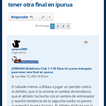
tener otra final en ipurua
Responder
2
3
84 mensajes
1
Siguiente
cyrano3000
Legendario
JORNADA 28:Athletic Club 1-1 SD Eibar Un punto trabajado
para tener otra final en ipurua
M
Lun Mar 15, 2021 8:59 am
e
n
s
El sábado iremos a Bilbao a jugar un partido contra
a
el Athletic, que si le unimos el cambio de tendencia
j
e
que el athletic ha hecho con el cambio de entrenador
y nuestra tendencia de la segunda vuelta no parece
que tendrá mucha historia. El athletic disfruta con la