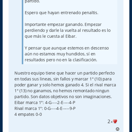
partido.
Espero que hayan entrenado penaltis.
Importante empezar ganando. Empezar
perdiendo y darle la vuelta al resultado es lo
que más le cuesta al Eibar.
Y pensar que aunque estemos en descenso
aún no estamos muy hundidos, sí en
resultados pero no en la clasificación.
Nuestro equipo tiene que hacer un partido perfecto
en todas sus lineas, sin fallos y marcar 1° (10) para
poder ganar y solo hemos ganado 4. Si el rival marca
1° (13) no ganamos, no hemos remontado ningun
partido. Son datos objetivos no son imaginaciones.
Eibar marca 1°: 4-G----2-E----4-P
Rival marca 1°: 0-G----4-E-----9-P
4 empates 0-0
2
x
A