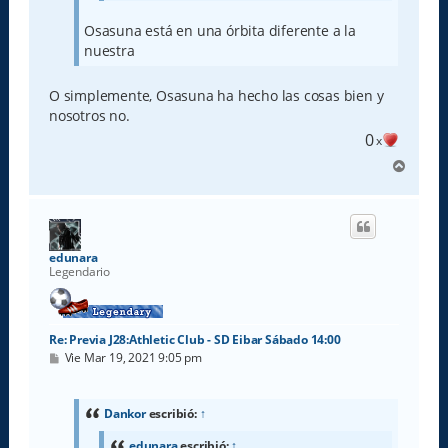
Osasuna está en una órbita diferente a la
nuestra
O simplemente, Osasuna ha hecho las cosas bien y
nosotros no.
0
x
A
r
r
i
b
a
edunara
Legendario
Re: Previa J28:Athletic Club - SD Eibar Sábado 14:00
M
Vie Mar 19, 2021 9:05 pm
e
n
s
a
Dankor
escribió:
↑
j
e
edunara
escribió:
↑