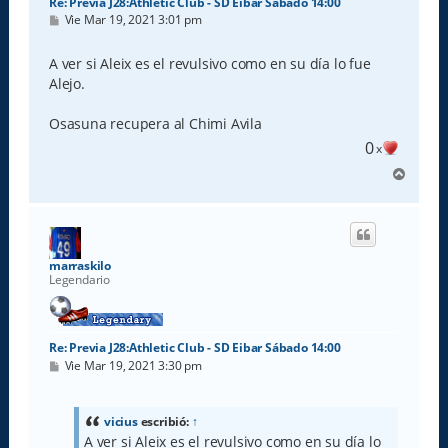
Re: Previa J28:Athletic Club - SD Eibar Sábado 14:00
M
Vie Mar 19, 2021 3:01 pm
e
n
s
A ver si Aleix es el revulsivo como en su día lo fue
a
Alejo.
j
e
Osasuna recupera al Chimi Avila
0
x
A
r
r
i
b
a
marraskilo
Legendario
Re: Previa J28:Athletic Club - SD Eibar Sábado 14:00
M
Vie Mar 19, 2021 3:30 pm
e
n
s
a
vicius
escribió:
↑
j
A ver si Aleix es el revulsivo como en su día lo