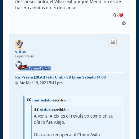
descanso contra el Villarreal porque Mendi no es de
hacer cambios en el descanso.
0
x
A
r
r
i
b
a
vicius
Legendario
Re: Previa J28:Athletic Club - SD Eibar Sábado 14:00
M
Vie Mar 19, 2021 5:41 pm
e
n
s
a
marraskilo
escribió:
↑
j
e
vicius
escribió:
↑
A ver si Aleix es el revulsivo como en su
día lo fue Alejo.
Osasuna recupera al Chimi Avila