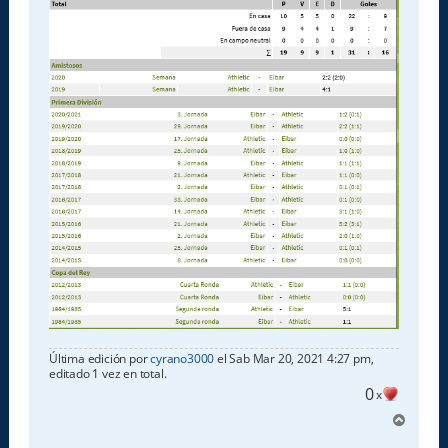
Última edición por
cyrano3000
el Sab Mar 20, 2021 4:27 pm,
editado 1 vez en total.
0
x
A
r