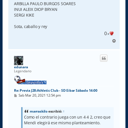
ARBILLA PAULO BURGOS SOARES
INUI ALEIX DIOP BRYAN
SERGI KIKE
Sota, caballo y rey
0
x
A
r
r
i
b
a
edunara
Legendario
Re: Previa J28:Athletic Club - SD Eibar Sábado 14:00
M
Sab Mar 20, 2021 12:54 pm
e
n
s
a
marraskilo
escribió:
↑
j
Como el contrario juega con un 4 4 2, creo que
e
Mendi elegirá ese mismo planteamiento.