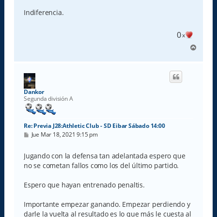
n
s
Indiferencia.
a
j
e
0
x
A
r
r
i
b
a
Dankor
Segunda división A
Re: Previa J28:Athletic Club - SD Eibar Sábado 14:00
M
Jue Mar 18, 2021 9:15 pm
e
n
s
Jugando con la defensa tan adelantada espero que
a
no se cometan fallos como los del último partido.
j
e
Espero que hayan entrenado penaltis.
Importante empezar ganando. Empezar perdiendo y
darle la vuelta al resultado es lo que más le cuesta al