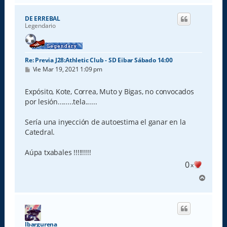
r
i
DE ERREBAL
b
Legendario
a
Re: Previa J28:Athletic Club - SD Eibar Sábado 14:00
M
Vie Mar 19, 2021 1:09 pm
e
n
s
Expósito, Kote, Correa, Muto y Bigas, no convocados
a
por lesión........tela......
j
e
Sería una inyección de autoestima el ganar en la
Catedral.
Aúpa txabales !!!!!!!!!
0
x
A
r
r
i
b
a
Ibargurena