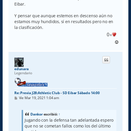
Eibar.
Y pensar que aunque estemos en descenso aún no
estamos muy hundidos, sí en resultados pero no en
la clasificación.
0
x
A
r
r
i
b
a
edunara
Legendario
Re: Previa J28:Athletic Club - SD Eibar Sábado 14:00
M
Vie Mar 19, 2021 1:04 am
e
n
s
a
Dankor
escribió:
↑
j
Jugando con la defensa tan adelantada espero
e
que no se cometan fallos como los del último