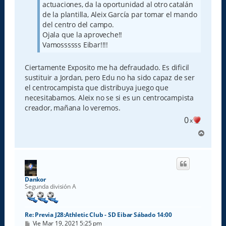
actuaciones, da la oportunidad al otro catalán
de la plantilla, Aleix García par tomar el mando
del centro del campo.
Ojala que la aproveche!!
Vamossssss Eibar!!!!
Ciertamente Exposito me ha defraudado. Es dificil
sustituir a Jordan, pero Edu no ha sido capaz de ser
el centrocampista que distribuya juego que
necesitabamos. Aleix no se si es un centrocampista
creador, mañana lo veremos.
0
x
A
r
r
i
b
a
Dankor
Segunda división A
Re: Previa J28:Athletic Club - SD Eibar Sábado 14:00
M
Vie Mar 19, 2021 5:25 pm