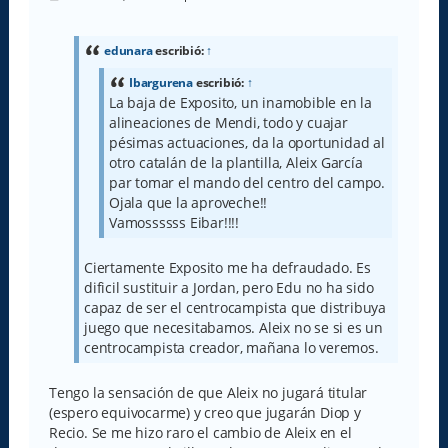
e
n
s
a
edunara
escribió:
↑
j
e
Ibargurena
escribió:
↑
La baja de Exposito, un inamobible en la
alineaciones de Mendi, todo y cuajar
pésimas actuaciones, da la oportunidad al
otro catalán de la plantilla, Aleix García
par tomar el mando del centro del campo.
Ojala que la aproveche!!
Vamossssss Eibar!!!!
Ciertamente Exposito me ha defraudado. Es
dificil sustituir a Jordan, pero Edu no ha sido
capaz de ser el centrocampista que distribuya
juego que necesitabamos. Aleix no se si es un
centrocampista creador, mañana lo veremos.
Tengo la sensación de que Aleix no jugará titular
(espero equivocarme) y creo que jugarán Diop y
Recio. Se me hizo raro el cambio de Aleix en el