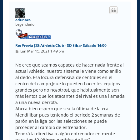
r
i
b
a
edunara
Legendario
Re: Previa J28:Athletic Club - SD Eibar Sábado 14:00
M
Lun Mar 15, 2021 1:49 pm
e
n
s
No creo que seamos capaces de hacer nada frente al
a
actual Athletic, nuestro sistema le viene como anillo
j
e
al dedo. Esa locura defensiva de centrales en el
centro del campo,(que lo pueden hacer los equipos
grandes pero no nosotros), que habitualmente son
más lentos que los atacantes del rival es una llamada
a una nueva derrota.
Ahora bien espero que sea la última de la era
Mendilibar pues teniendo el periodo 2 semanas de
parón en la liga por las selecciones se puede
proceder al cambio de entrenador.
Tendrá la directiva a algún entrenador en mente
para 1os 10 últimos partidos de liga?