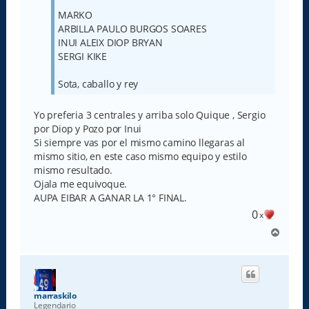
MARKO
ARBILLA PAULO BURGOS SOARES
INUI ALEIX DIOP BRYAN
SERGI KIKE
Sota, caballo y rey
Yo preferia 3 centrales y arriba solo Quique , Sergio
por Diop y Pozo por Inui
Si siempre vas por el mismo camino llegaras al
mismo sitio, en este caso mismo equipo y estilo
mismo resultado.
Ojala me equivoque.
AUPA EIBAR A GANAR LA 1° FINAL.
0
x
A
r
r
i
b
a
marraskilo
Legendario