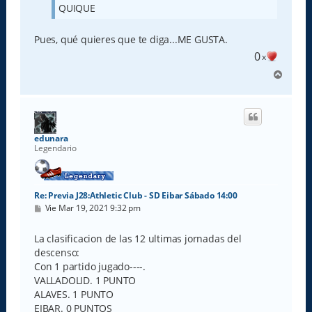
QUIQUE
Pues, qué quieres que te diga...ME GUSTA.
0
x
A
r
r
i
b
a
edunara
Legendario
Re: Previa J28:Athletic Club - SD Eibar Sábado 14:00
M
Vie Mar 19, 2021 9:32 pm
e
n
s
La clasificacion de las 12 ultimas jornadas del
a
descenso:
j
e
Con 1 partido jugado----.
VALLADOLID. 1 PUNTO
ALAVES. 1 PUNTO
EIBAR. 0 PUNTOS