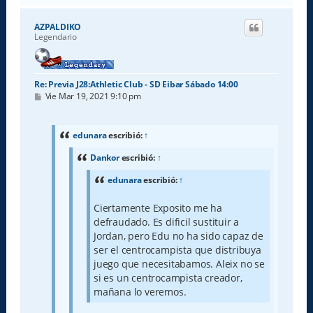
r
i
AZPALDIKO
b
Legendario
a
Re: Previa J28:Athletic Club - SD Eibar Sábado 14:00
M
Vie Mar 19, 2021 9:10 pm
e
n
s
a
edunara
escribió:
↑
j
e
Dankor
escribió:
↑
edunara
escribió:
↑
Ciertamente Exposito me ha
defraudado. Es dificil sustituir a
Jordan, pero Edu no ha sido capaz de
ser el centrocampista que distribuya
juego que necesitabamos. Aleix no se
si es un centrocampista creador,
mañana lo veremos.