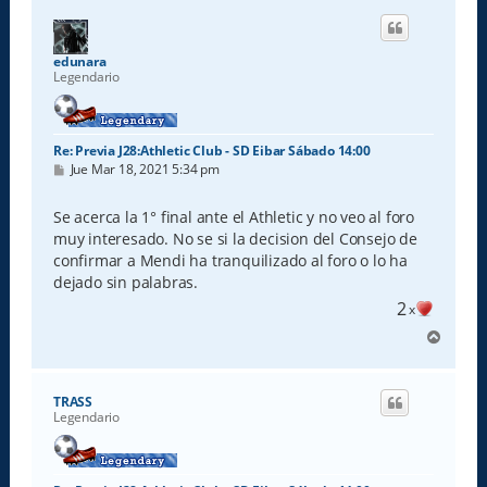
i
b
a
edunara
Legendario
Re: Previa J28:Athletic Club - SD Eibar Sábado 14:00
M
Jue Mar 18, 2021 5:34 pm
e
n
s
Se acerca la 1° final ante el Athletic y no veo al foro
a
muy interesado. No se si la decision del Consejo de
j
e
confirmar a Mendi ha tranquilizado al foro o lo ha
dejado sin palabras.
2
x
A
r
r
i
TRASS
b
Legendario
a