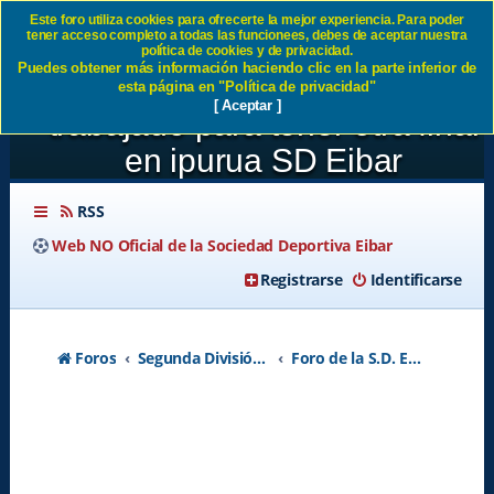
Este foro utiliza cookies para ofrecerte la mejor experiencia. Para poder
tener acceso completo a todas las funcionees, debes de aceptar nuestra
JORNADA 28:Athletic Club 1-
política de cookies y de privacidad.
Puedes obtener más información haciendo clic en la parte inferior de
1 SD Eibar Un punto
esta página en "Política de privacidad"
[ Aceptar ]
trabajado para tener otra final
en ipurua SD Eibar
RSS
Web NO Oficial de la Sociedad Deportiva Eibar
Registrarse
Identificarse
Foros
Segunda División A - Temporada 2026-2027
Foro de la S.D. Eibar