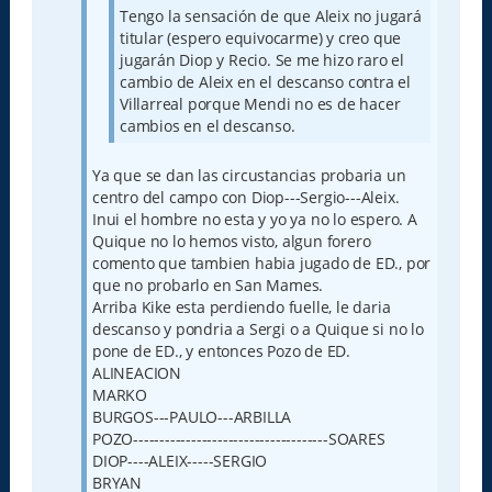
Tengo la sensación de que Aleix no jugará
titular (espero equivocarme) y creo que
jugarán Diop y Recio. Se me hizo raro el
cambio de Aleix en el descanso contra el
Villarreal porque Mendi no es de hacer
cambios en el descanso.
Ya que se dan las circustancias probaria un
centro del campo con Diop---Sergio---Aleix.
Inui el hombre no esta y yo ya no lo espero. A
Quique no lo hemos visto, algun forero
comento que tambien habia jugado de ED., por
que no probarlo en San Mames.
Arriba Kike esta perdiendo fuelle, le daria
descanso y pondria a Sergi o a Quique si no lo
pone de ED., y entonces Pozo de ED.
ALINEACION
MARKO
BURGOS---PAULO---ARBILLA
POZO-------------------------------------SOARES
DIOP----ALEIX-----SERGIO
BRYAN