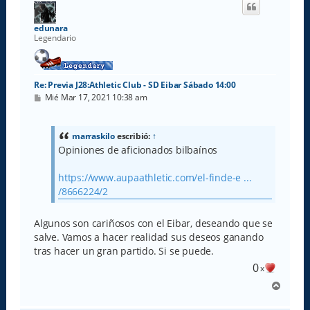
b
a
edunara
Legendario
Re: Previa J28:Athletic Club - SD Eibar Sábado 14:00
M
Mié Mar 17, 2021 10:38 am
e
n
s
a
marraskilo
escribió:
↑
j
Opiniones de aficionados bilbaínos
e
https://www.aupaathletic.com/el-finde-e ...
/8666224/2
Algunos son cariñosos con el Eibar, deseando que se
salve. Vamos a hacer realidad sus deseos ganando
tras hacer un gran partido. Si se puede.
0
x
A
r
r