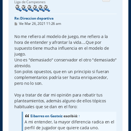
b
Liga de Campeones
a
Re: Direccion deportiva
M
Vie Mar 26, 2021 11:26 am
e
n
s
No me refiero al modelo de juego, me refiero a la
a
hora de entender y afrontar la vida....Que por
j
e
supuesto tiene mucha influencia en el modelo de
juego.
Uno es "demasiado" conservador el otro "demasiado"
atrevido.
Son polos opuestos, que en un principio si fueran
complementarios podría ser hasta enriquecedor,
pero no lo son.
Voy a tratar de dar mi opinión para rebatir tus
planteamientos, además alguno de ellos tópicos
habituales que se dan en el foro:
Eibarres en Gasteiz
escribió:
↑
A mi entender, la mayor diferencia radica en el
perfil de jugador que quiere cada uno.