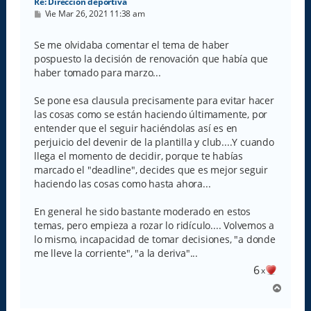
Re: Direccion deportiva
M
Vie Mar 26, 2021 11:38 am
e
n
s
Se me olvidaba comentar el tema de haber
a
pospuesto la decisión de renovación que había que
j
e
haber tomado para marzo...
Se pone esa clausula precisamente para evitar hacer
las cosas como se están haciendo últimamente, por
entender que el seguir haciéndolas así es en
perjuicio del devenir de la plantilla y club....Y cuando
llega el momento de decidir, porque te habías
marcado el "deadline", decides que es mejor seguir
haciendo las cosas como hasta ahora...
En general he sido bastante moderado en estos
temas, pero empieza a rozar lo ridículo.... Volvemos a
lo mismo, incapacidad de tomar decisiones, "a donde
me lleve la corriente", "a la deriva"...
6
x
A
r