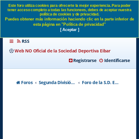
Este foro utiliza cookies para ofrecerte la mejor experiencia. Para poder
tener acceso completo a todas las funcionees, debes de aceptar nuestra
Direccion deportiva - Página 2
política de cookies y de privacidad.
Puedes obtener más información haciendo clic en la parte inferior de
SD Eibar
esta página en "Política de privacidad"
[ Aceptar ]
RSS
Web NO Oficial de la Sociedad Deportiva Eibar
Registrarse
Identificarse
Foros
Segunda División A - Temporada 2026-2027
Foro de la S.D. Eibar