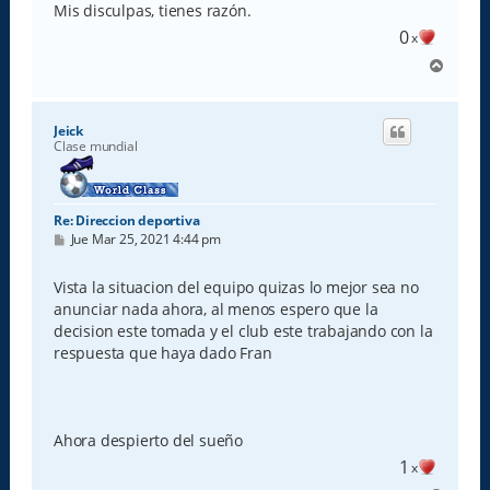
Mis disculpas, tienes razón.
0
x
A
r
r
i
Jeick
b
Clase mundial
a
Re: Direccion deportiva
M
Jue Mar 25, 2021 4:44 pm
e
n
s
Vista la situacion del equipo quizas lo mejor sea no
a
anunciar nada ahora, al menos espero que la
j
e
decision este tomada y el club este trabajando con la
respuesta que haya dado Fran
Ahora despierto del sueño
1
x