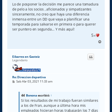
Lo de posponer la decisión me parece una tomadura
de pelo a los socios , aficionados y simpatizantes
sinceramente, no creo que haya una diferencia
inmensa entre un DD que vaya a planificar una
temporada para salvarse en primera o para querer
ser puntero en segunda... Y más aquí!
5
x
A
r
r
i
Eibarres en Gasteiz
b
Legendario
a
Re: Direccion deportiva
M
Sab Abr 03, 2021 11:33 am
e
n
s
a
Bonona
escribió:
↑
j
Si los resultados de mi trabajo fueran similares
e
a los de Fran, aunque a última hora mis
empleados hicieran horas trabajarán los 7 días