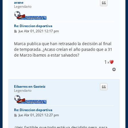
arane
b
Legendario
a
Re: Direccion deportiva
M
Jue Abr 01, 2021 12:17 pm
e
n
s
Marca publica que han retrasado la decisión al final
a
de temporada. ¿Acaso creían el año pasado que a 31
j
e
de Marzo íbamos a estar salvados?
1
x
A
r
r
i
Eibarres en Gasteiz
b
Legendario
a
Re: Direccion deportiva
M
Jue Abr 01, 2021 12:27 pm
e
n
s
¿Veis factible que todo esté ya decidido pero, para