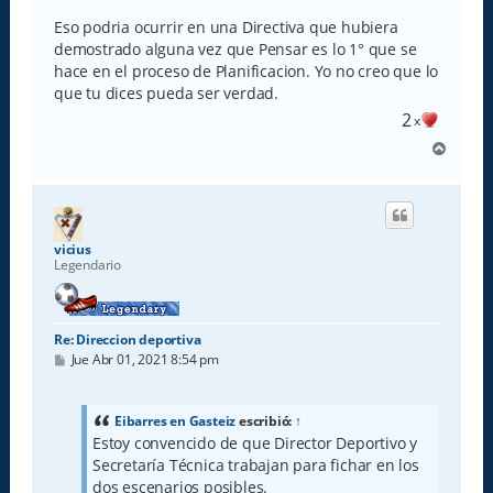
Eso podria ocurrir en una Directiva que hubiera
demostrado alguna vez que Pensar es lo 1° que se
hace en el proceso de Planificacion. Yo no creo que lo
que tu dices pueda ser verdad.
2
x
A
r
r
i
b
a
vicius
Legendario
Re: Direccion deportiva
M
Jue Abr 01, 2021 8:54 pm
e
n
s
a
Eibarres en Gasteiz
escribió:
↑
j
Estoy convencido de que Director Deportivo y
e
Secretaría Técnica trabajan para fichar en los
dos escenarios posibles.