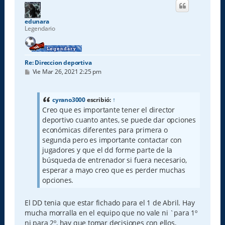
i
b
a
edunara
Legendario
Re: Direccion deportiva
M
Vie Mar 26, 2021 2:25 pm
e
n
s
a
cyrano3000
escribió:
↑
j
Creo que es importante tener el director
e
deportivo cuanto antes, se puede dar opciones
económicas diferentes para primera o
segunda pero es importante contactar con
jugadores y que el dd forme parte de la
búsqueda de entrenador si fuera necesario,
esperar a mayo creo que es perder muchas
opciones.
El DD tenia que estar fichado para el 1 de Abril. Hay
mucha morralla en el equipo que no vale ni `para 1º
ni para 2º, hay que tomar decisiones con ellos,