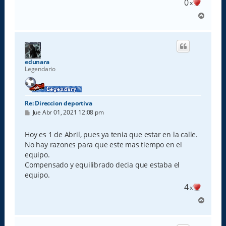
0
x
A
r
r
i
b
a
edunara
Legendario
Re: Direccion deportiva
M
Jue Abr 01, 2021 12:08 pm
e
n
s
Hoy es 1 de Abril, pues ya tenia que estar en la calle.
a
No hay razones para que este mas tiempo en el
j
e
equipo.
Compensado y equilibrado decia que estaba el
equipo.
4
x
A
r
r
i