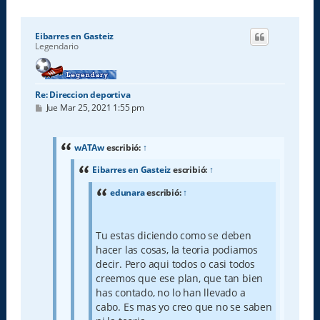
Eibarres en Gasteiz
Legendario
Re: Direccion deportiva
M
Jue Mar 25, 2021 1:55 pm
e
n
s
a
wATAw
escribió:
↑
j
e
Eibarres en Gasteiz
escribió:
↑
edunara
escribió:
↑
Tu estas diciendo como se deben
hacer las cosas, la teoria podiamos
decir. Pero aqui todos o casi todos
creemos que ese plan, que tan bien
has contado, no lo han llevado a
cabo. Es mas yo creo que no se saben