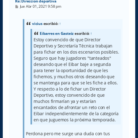
Re: Direccion deportiva
M
Jue Abr 01, 2021 9:58 pm
e
n
s
a
vicius
escribió:
↑
j
e
Eibarres en Gasteiz
escribió:
↑
Estoy convencido de que Director
Deportivo y Secretaría Técnica trabajan
para fichar en los dos escenarios posibles.
Seguro que hay jugadores "tanteados"
deseando que el Eibar baje a segunda
para tener la oportunidad de que les
fichemos, y muchos otros deseando que
se mantenga para que se les fiche a ellos.
Y respecto a lo de fichar un Director
Deportivo, estoy convencido de que
muchos firmarían ya y estarían
encantados de afrontar un reto con el
Eibar independientemente de la categoría
en que juguemos la próxima temporada.
Perdona pero me surge una duda con tus