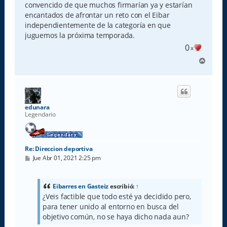
convencido de que muchos firmarían ya y estarían
encantados de afrontar un reto con el Eibar
independientemente de la categoría en que
juguemos la próxima temporada.
0
x
A
r
r
i
b
a
edunara
Legendario
Re: Direccion deportiva
M
Jue Abr 01, 2021 2:25 pm
e
n
s
a
Eibarres en Gasteiz
escribió:
↑
j
¿Veis factible que todo esté ya decidido pero,
e
para tener unido al entorno en busca del
objetivo común, no se haya dicho nada aun?