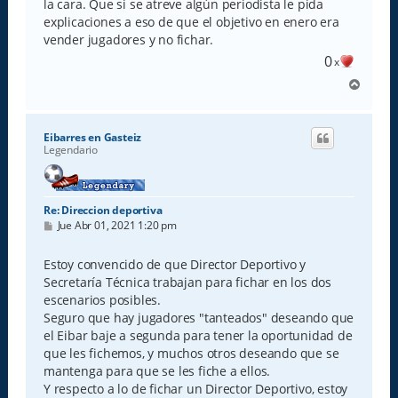
la cara. Que si se atreve algún periodista le pida
explicaciones a eso de que el objetivo en enero era
vender jugadores y no fichar.
0
x
A
r
r
i
Eibarres en Gasteiz
b
Legendario
a
Re: Direccion deportiva
M
Jue Abr 01, 2021 1:20 pm
e
n
s
Estoy convencido de que Director Deportivo y
a
Secretaría Técnica trabajan para fichar en los dos
j
e
escenarios posibles.
Seguro que hay jugadores "tanteados" deseando que
el Eibar baje a segunda para tener la oportunidad de
que les fichemos, y muchos otros deseando que se
mantenga para que se les fiche a ellos.
Y respecto a lo de fichar un Director Deportivo, estoy