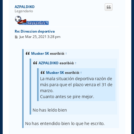
i
AZPALDIKO
b
Legendario
a
Re: Direccion deportiva
M
Jue Mar 25, 2021 3:28 pm
e
n
s
a
Musker SK
escribió:
↑
j
e
AZPALDIKO
escribió:
↑
Musker SK
escribió:
↑
La mala situación deportiva razón de
más para que el plazo venza el 31 de
marzo.
Cuanto antes se pire mejor.
No has leído bien
No has entendido bien lo que he escrito.