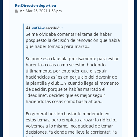
Re: Direccion deportiva
M
Vie Mar 26, 2021 1:58 pm
e
n
s
a
wATAw
escribió:
↑
j
Se me olvidaba comentar el tema de haber
e
pospuesto la decisión de renovación que había
que haber tomado para marzo...
Se pone esa clausula precisamente para evitar
hacer las cosas como se están haciendo
últimamente, por entender que el seguir
haciéndolas así es en perjuicio del devenir de
la plantilla y club....Y cuando llega el momento
de decidir, porque te habías marcado el
"deadline", decides que es mejor seguir
haciendo las cosas como hasta ahora...
En general he sido bastante moderado en
estos temas, pero empieza a rozar lo ridículo....
Volvemos a lo mismo, incapacidad de tomar
decisiones, "a donde me lleve la corriente", "a