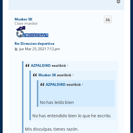
A
r
r
i
Musker SK
b
Clase mundial
a
Re: Direccion deportiva
M
Jue Mar 25, 2021 7:12 pm
e
n
s
a
AZPALDIKO
escribió:
↑
j
e
Musker SK
escribió:
↑
AZPALDIKO
escribió:
↑
No has leído bien
No has entendido bien lo que he escrito.
Mis disculpas, tienes razón.