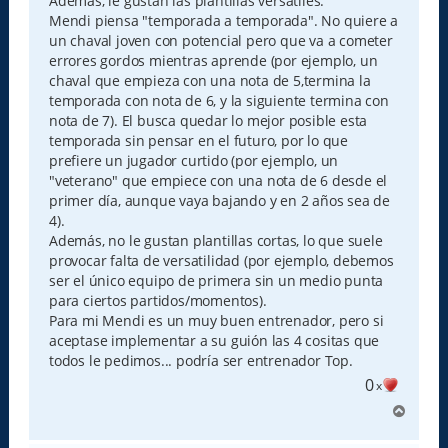
Además, le gustan las plantillas versátiles.
Mendi piensa "temporada a temporada". No quiere a
un chaval joven con potencial pero que va a cometer
errores gordos mientras aprende (por ejemplo, un
chaval que empieza con una nota de 5,termina la
temporada con nota de 6, y la siguiente termina con
nota de 7). El busca quedar lo mejor posible esta
temporada sin pensar en el futuro, por lo que
prefiere un jugador curtido (por ejemplo, un
"veterano" que empiece con una nota de 6 desde el
primer día, aunque vaya bajando y en 2 años sea de
4).
Además, no le gustan plantillas cortas, lo que suele
provocar falta de versatilidad (por ejemplo, debemos
ser el único equipo de primera sin un medio punta
para ciertos partidos/momentos).
Para mi Mendi es un muy buen entrenador, pero si
aceptase implementar a su guión las 4 cositas que
todos le pedimos... podría ser entrenador Top.
0
x
A
r
r