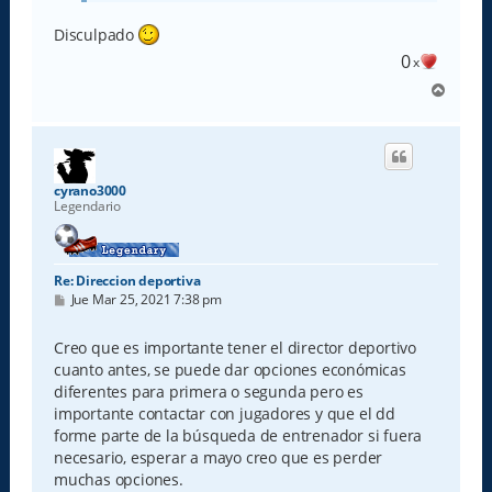
Disculpado
0
x
A
r
r
i
b
a
cyrano3000
Legendario
Re: Direccion deportiva
M
Jue Mar 25, 2021 7:38 pm
e
n
s
Creo que es importante tener el director deportivo
a
cuanto antes, se puede dar opciones económicas
j
e
diferentes para primera o segunda pero es
importante contactar con jugadores y que el dd
forme parte de la búsqueda de entrenador si fuera
necesario, esperar a mayo creo que es perder
muchas opciones.