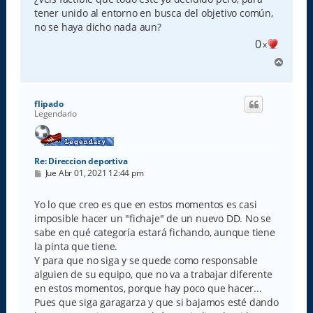
a
tener unido al entorno en busca del objetivo común,
j
e
no se haya dicho nada aun?
0
x
A
r
r
i
flipado
b
Legendario
a
Re: Direccion deportiva
M
Jue Abr 01, 2021 12:44 pm
e
n
s
Yo lo que creo es que en estos momentos es casi
a
imposible hacer un "fichaje" de un nuevo DD. No se
j
e
sabe en qué categoría estará fichando, aunque tiene
la pinta que tiene.
Y para que no siga y se quede como responsable
alguien de su equipo, que no va a trabajar diferente
en estos momentos, porque hay poco que hacer...
Pues que siga garagarza y que si bajamos esté dando