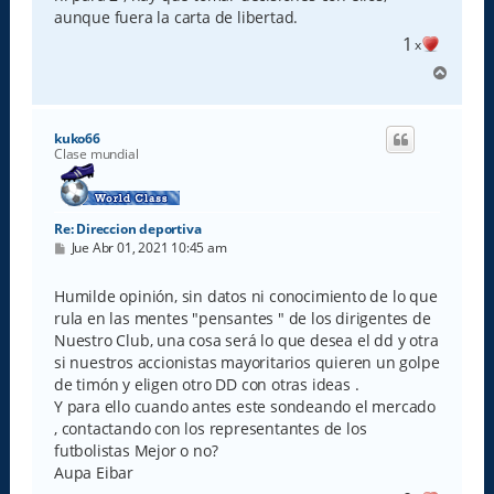
aunque fuera la carta de libertad.
1
x
A
r
r
i
kuko66
b
Clase mundial
a
Re: Direccion deportiva
M
Jue Abr 01, 2021 10:45 am
e
n
s
Humilde opinión, sin datos ni conocimiento de lo que
a
rula en las mentes "pensantes " de los dirigentes de
j
e
Nuestro Club, una cosa será lo que desea el dd y otra
si nuestros accionistas mayoritarios quieren un golpe
de timón y eligen otro DD con otras ideas .
Y para ello cuando antes este sondeando el mercado
, contactando con los representantes de los
futbolistas Mejor o no?
Aupa Eibar