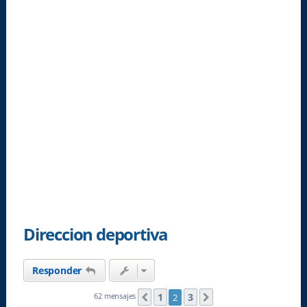
Direccion deportiva
Responder
1
3
62 mensajes
2
Anterior
Siguiente