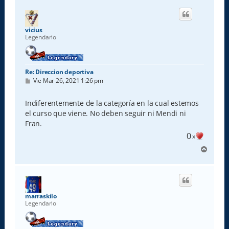
r
i
b
a
vicius
Legendario
Re: Direccion deportiva
M
Vie Mar 26, 2021 1:26 pm
e
n
s
Indiferentemente de la categoría en la cual estemos
a
el curso que viene. No deben seguir ni Mendi ni
j
e
Fran.
0
x
A
r
r
i
b
a
marraskilo
Legendario