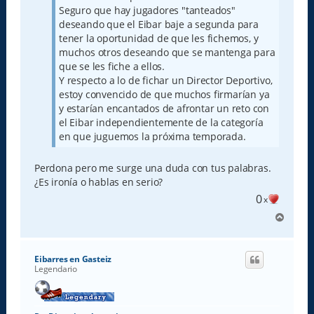
Seguro que hay jugadores "tanteados"
deseando que el Eibar baje a segunda para
tener la oportunidad de que les fichemos, y
muchos otros deseando que se mantenga para
que se les fiche a ellos.
Y respecto a lo de fichar un Director Deportivo,
estoy convencido de que muchos firmarían ya
y estarían encantados de afrontar un reto con
el Eibar independientemente de la categoría
en que juguemos la próxima temporada.
Perdona pero me surge una duda con tus palabras.
¿Es ironía o hablas en serio?
0
x
A
r
r
i
Eibarres en Gasteiz
b
Legendario
a