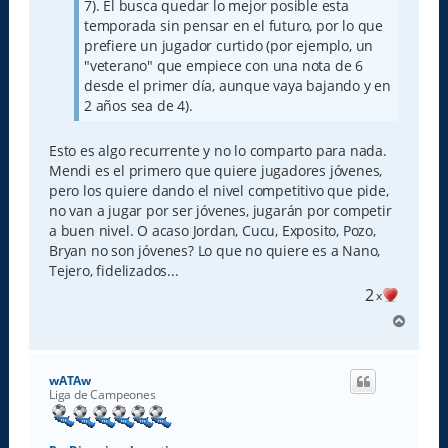
7). El busca quedar lo mejor posible esta
temporada sin pensar en el futuro, por lo que
prefiere un jugador curtido (por ejemplo, un
"veterano" que empiece con una nota de 6
desde el primer día, aunque vaya bajando y en
2 años sea de 4).
Esto es algo recurrente y no lo comparto para nada.
Mendi es el primero que quiere jugadores jóvenes,
pero los quiere dando el nivel competitivo que pide,
no van a jugar por ser jóvenes, jugarán por competir
a buen nivel. O acaso Jordan, Cucu, Exposito, Pozo,
Bryan no son jóvenes? Lo que no quiere es a Nano,
Tejero, fidelizados...
2
x
A
r
r
i
wATAw
b
Liga de Campeones
a