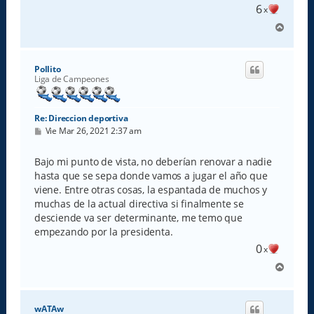
6
x
A
r
r
i
Pollito
b
Liga de Campeones
a
Re: Direccion deportiva
M
Vie Mar 26, 2021 2:37 am
e
n
s
Bajo mi punto de vista, no deberían renovar a nadie
a
hasta que se sepa donde vamos a jugar el año que
j
e
viene. Entre otras cosas, la espantada de muchos y
muchas de la actual directiva si finalmente se
desciende va ser determinante, me temo que
empezando por la presidenta.
0
x
A
r
r
i
wATAw