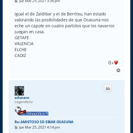
M
Jue Mar 25, 2021 3:36 pm
e
n
s
Igual el de Zaldibar y el de Berritxu, han estado
a
valorando las posibilidades de que Osasuna nos
j
e
eche un capote en cuatro partidos que los navarros
juegan en casa.
GETAFE
VALENCIA
ELCHE
CADIZ
0
x
A
r
r
i
b
a
edunara
Legendario
Re: AMISTOSO SD EIBAR OSASUNA
M
Jue Mar 25, 2021 4:14 pm
e