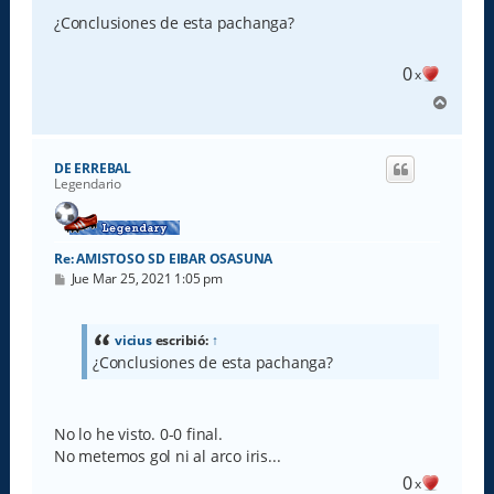
n
s
¿Conclusiones de esta pachanga?
a
j
e
0
x
A
r
r
i
DE ERREBAL
b
Legendario
a
Re: AMISTOSO SD EIBAR OSASUNA
M
Jue Mar 25, 2021 1:05 pm
e
n
s
a
vicius
escribió:
↑
j
¿Conclusiones de esta pachanga?
e
No lo he visto. 0-0 final.
No metemos gol ni al arco iris...
0
x