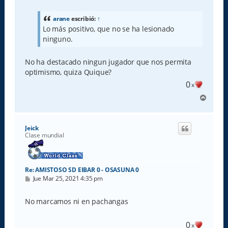
n
s
a
arane
escribió:
↑
j
Lo más positivo, que no se ha lesionado
e
ninguno.
No ha destacado ningun jugador que nos permita
optimismo, quiza Quique?
0
x
A
r
r
i
Jeick
b
Clase mundial
a
Re: AMISTOSO SD EIBAR 0 - OSASUNA 0
M
Jue Mar 25, 2021 4:35 pm
e
n
s
No marcamos ni en pachangas
a
j
e
0
x