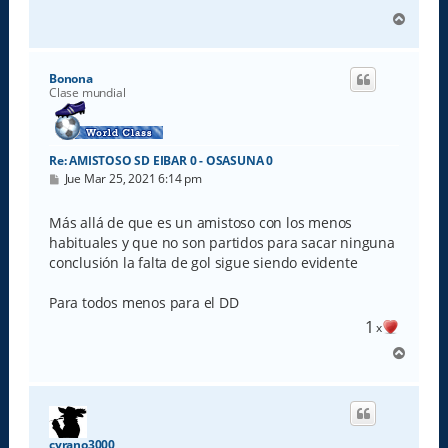
A
r
r
i
Bonona
b
Clase mundial
a
Re: AMISTOSO SD EIBAR 0 - OSASUNA 0
M
Jue Mar 25, 2021 6:14 pm
e
n
s
Más allá de que es un amistoso con los menos
a
habituales y que no son partidos para sacar ninguna
j
e
conclusión la falta de gol sigue siendo evidente
Para todos menos para el DD
1
x
A
r
r
i
b
a
cyrano3000