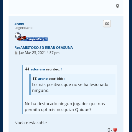
A
r
r
i
arane
b
Legendario
a
Re: AMISTOSO SD EIBAR OSASUNA
M
Jue Mar 25, 2021 4:37 pm
e
n
s
a
edunara
escribió:
↑
j
e
arane
escribió:
↑
Lo más positivo, que no se ha lesionado
ninguno.
No ha destacado ningun jugador que nos
permita optimismo, quiza Quique?
Nada destacable
0
x