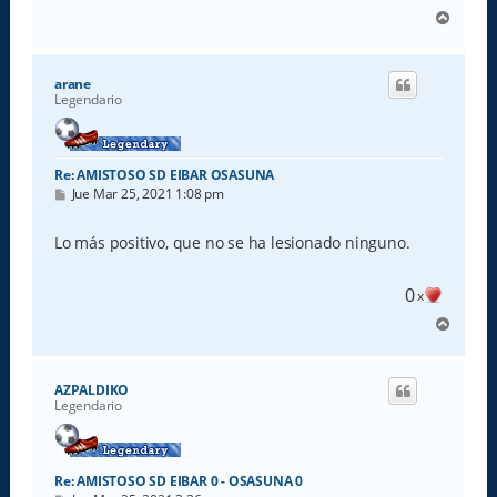
A
r
r
i
arane
b
Legendario
a
Re: AMISTOSO SD EIBAR OSASUNA
M
Jue Mar 25, 2021 1:08 pm
e
n
s
Lo más positivo, que no se ha lesionado ninguno.
a
j
e
0
x
A
r
r
i
AZPALDIKO
b
Legendario
a
Re: AMISTOSO SD EIBAR 0 - OSASUNA 0