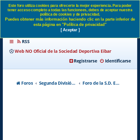
Este foro utiliza cookies para ofrecerte la mejor experiencia. Para poder
tener acceso completo a todas las funcionees, debes de aceptar nuestra
AMISTOSO SD EIBAR 0 -
política de cookies y de privacidad.
Puedes obtener más información haciendo clic en la parte inferior de
OSASUNA 0 SD Eibar
esta página en "Política de privacidad"
[ Aceptar ]
RSS
Web NO Oficial de la Sociedad Deportiva Eibar
Registrarse
Identificarse
Foros
Segunda División A - Temporada 2026-2027
Foro de la S.D. Eibar