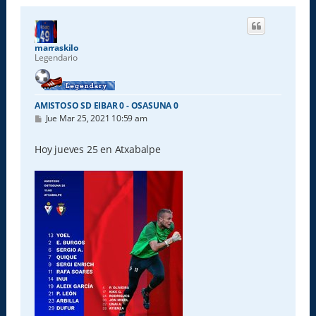
marraskilo
Legendario
AMISTOSO SD EIBAR 0 - OSASUNA 0
M
Jue Mar 25, 2021 10:59 am
e
n
s
Hoy jueves 25 en Atxabalpe
a
j
e