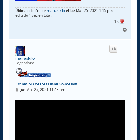
Última edición por
marraskilo
el Jue Mar 25, 2021 1:15 pm,
editado 1 vez en total.
1
x
A
r
r
i
b
a
marraskilo
Legendario
Re: AMISTOSO SD EIBAR OSASUNA
M
Jue Mar 25, 2021 11:13 am
e
n
s
a
j
e