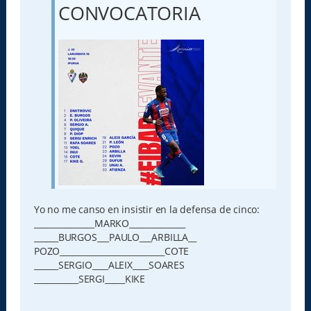
j
CONVOCATORIA
e
Yo no me canso en insistir en la defensa de cinco:
_______________MARKO______________
______BURGOS___PAULO___ARBILLA__
POZO__________________________COTE
______SERGIO____ALEIX____SOARES
___________SERGI_____KIKE