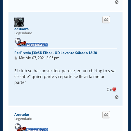
A
r
r
i
b
a
edunara
Legendario
Re: Previa J30:SD Eibar - UD Levante Sábado 18:30
M
Mié Abr 07, 2021 3:05 pm
e
n
s
El club se ha convertido, parece, en un chiringito y ya
a
se sabe" quien parte y reparte se lleva la mejor
j
e
parte"
0
x
A
r
r
i
Arrateko
b
Legendario
a