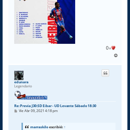
0
x
A
r
r
i
b
a
edunara
Legendario
Re: Previa J30:SD Eibar - UD Levante Sábado 18:30
M
Vie Abr 09, 2021 4:18 pm
e
n
s
a
marraskilo
escribió:
↑