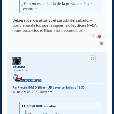
j
¿ Esta no es la charla de la previa del Eibar -
e
Levante ?
Debiera, pero a algunos el partido del sábado, y
posiblemente los que le siguen, no les dicen NADA
(pues para ellos el Eibar está descendido).
1
x
A
r
r
i
b
a
edunara
Legendario
Re: Previa J30:SD Eibar - UD Levante Sábado 18:30
M
Jue Abr 08, 2021 10:46 am
e
n
s
a
AZPALDIKO
escribió:
↑
j
e