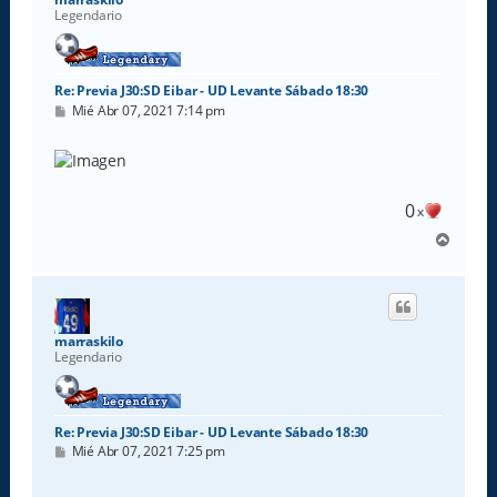
Legendario
Re: Previa J30:SD Eibar - UD Levante Sábado 18:30
M
Mié Abr 07, 2021 7:14 pm
e
n
s
a
j
e
0
x
A
r
r
i
b
a
marraskilo
Legendario
Re: Previa J30:SD Eibar - UD Levante Sábado 18:30
M
Mié Abr 07, 2021 7:25 pm
e
n
s