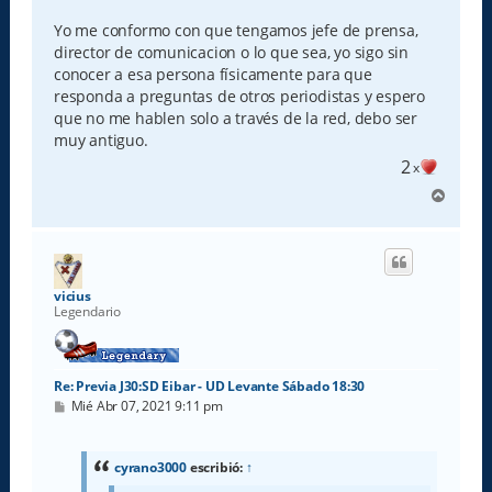
Yo me conformo con que tengamos jefe de prensa,
director de comunicacion o lo que sea, yo sigo sin
conocer a esa persona físicamente para que
responda a preguntas de otros periodistas y espero
que no me hablen solo a través de la red, debo ser
muy antiguo.
2
x
A
r
r
i
b
a
vicius
Legendario
Re: Previa J30:SD Eibar - UD Levante Sábado 18:30
M
Mié Abr 07, 2021 9:11 pm
e
n
s
a
cyrano3000
escribió:
↑
j