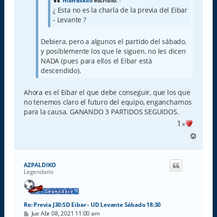
marraskilo
escribió:
↑
¿ Esta no es la charla de la previa del Eibar
- Levante ?
Debiera, pero a algunos el partido del sábado,
y posiblemente los que le siguen, no les dicen
NADA (pues para ellos el Eibar está
descendido).
Ahora es el Eibar el que debe conseguir, que los que
no tenemos claro el futuro del equipo, engancharnos
para la causa. GANANDO 3 PARTIDOS SEGUIDOS.
1
x
A
r
r
i
AZPALDIKO
b
Legendario
a
Re: Previa J30:SD Eibar - UD Levante Sábado 18:30
M
Jue Abr 08, 2021 11:00 am