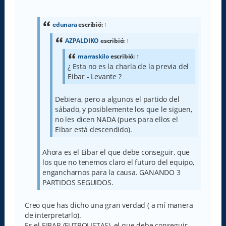
e
n
s
a
edunara
escribió:
↑
j
e
AZPALDIKO
escribió:
↑
marraskilo
escribió:
↑
¿ Esta no es la charla de la previa del
Eibar - Levante ?
Debiera, pero a algunos el partido del
sábado, y posiblemente los que le siguen,
no les dicen NADA (pues para ellos el
Eibar está descendido).
Ahora es el Eibar el que debe conseguir, que
los que no tenemos claro el futuro del equipo,
engancharnos para la causa. GANANDO 3
PARTIDOS SEGUIDOS.
Creo que has dicho una gran verdad ( a mí manera
de interpretarlo).
Es el EIBAR (FUTBOLISTAS), el que debe conseguir