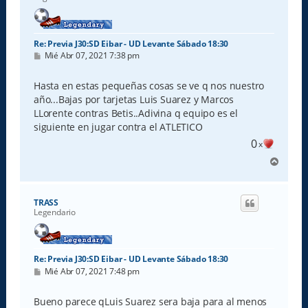
a
Re: Previa J30:SD Eibar - UD Levante Sábado 18:30
M
Mié Abr 07, 2021 7:38 pm
e
n
s
Hasta en estas pequeñas cosas se ve q nos nuestro
a
año...Bajas por tarjetas Luis Suarez y Marcos
j
e
LLorente contras Betis..Adivina q equipo es el
siguiente en jugar contra el ATLETICO
0
x
A
r
r
i
TRASS
b
Legendario
a
Re: Previa J30:SD Eibar - UD Levante Sábado 18:30
M
Mié Abr 07, 2021 7:48 pm
e
n
s
Bueno parece qLuis Suarez sera baja para al menos