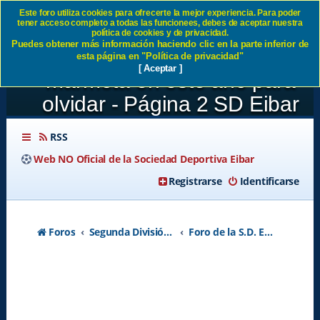
Este foro utiliza cookies para ofrecerte la mejor experiencia. Para poder
tener acceso completo a todas las funcionees, debes de aceptar nuestra
JORNADA30:SD Eibar 0-1
política de cookies y de privacidad.
Puedes obtener más información haciendo clic en la parte inferior de
UD Levante Otro día de la
esta página en "Política de privacidad"
[ Aceptar ]
marmota en este año para
olvidar - Página 2 SD Eibar
RSS
Web NO Oficial de la Sociedad Deportiva Eibar
Registrarse
Identificarse
Foros
Segunda División A - Temporada 2026-2027
Foro de la S.D. Eibar