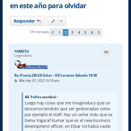
en este año para olvidar
Responder
1
3
4
5
6
170 mensajes
2
Anterior
Siguiente
YARRITU
Legendario
Re: Previa J30:SD Eibar - UD Levante Sábado 18:30
M
Mié Abr 07, 2021 9:10 am
e
n
s
a
Pollito
escribió:
↑
j
Luego hay cosas que me imaginaba y que un
e
descenso tendrán que ser gestionadas como
por ejemplo el staff, hay un señor Indu que se
llama Yogaraf Kumar que es el new business
development officer, en Eibar no había nadie