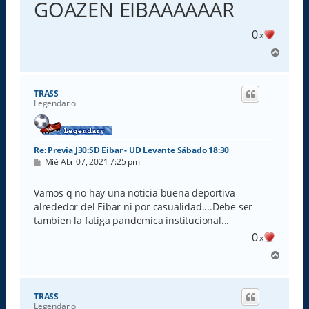
GOAZEN EIBAAAAAAR
a
j
e
0
x
A
r
r
i
TRASS
b
Legendario
a
Re: Previa J30:SD Eibar - UD Levante Sábado 18:30
M
Mié Abr 07, 2021 7:25 pm
e
n
s
Vamos q no hay una noticia buena deportiva
a
alrededor del Eibar ni por casualidad....Debe ser
j
e
tambien la fatiga pandemica institucional...
0
x
A
r
r
i
TRASS
b
Legendario