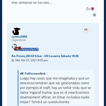
a
tres semanas se ha roto....
j
e
0
x
A
r
r
i
b
a
cyrano3000
Legendario
Re: Previa J30:SD Eibar - UD Levante Sábado 18:30
M
Mié Abr 07, 2021 8:05 pm
e
n
s
a
Pollito
escribió:
↑
j
Luego hay cosas que me imaginaba y que un
e
descenso tendrán que ser gestionadas como
por ejemplo el staff, hay un señor Indu que se
llama Yogaraf Kumar que es el new business
development officer, en Eibar no había nadie
mejor? Tendrá un sueldo bonito