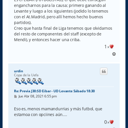
engancharnos para la causa; primero ganando al
Levante y luego a los siguientes (jodido lo tenemos
con el At.Madrid, pero allí hemos hecho buenos
partidos).
Creo que hasta final de Liga tenemos que olvidarnos
del resto de componentes del staff (excepto de
Mendi), y entonces hacer una criba.
1
x
A
r
r
i
urdin
b
Copa de la Uefa
a
Re: Previa J30:SD Eibar - UD Levante Sábado 18:30
M
Jue Abr 08, 2021 6:55 pm
e
n
s
Eso es, menos mamandurrias y más futbol, que
a
estamoa con opciines aún....
j
e
0
x