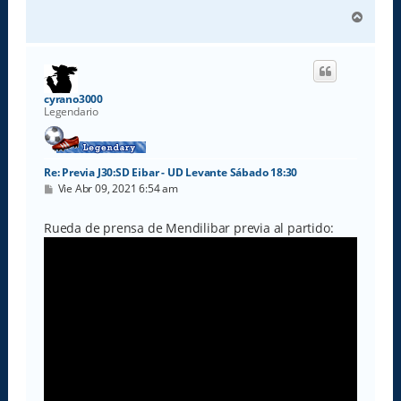
A
r
r
i
b
a
cyrano3000
Legendario
Re: Previa J30:SD Eibar - UD Levante Sábado 18:30
M
Vie Abr 09, 2021 6:54 am
e
n
s
Rueda de prensa de Mendilibar previa al partido:
a
j
e