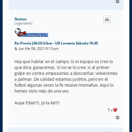
A
r
r
i
Norton
b
Legendario
a
Re: Previa J30:SD Eibar - UD Levante Sábado 18:30
M
Jue Abr 08, 2021 8:13 pm
e
n
s
Hay que hablar en el campo. Si el equipo se cree lo
a
que dice, ganaremos. Si no se lo cree, si al primer
j
e
golpe en contra empezamos a desconfiar, volveremos
a palmar. De calidad estamos justitos, pero en el
futbol algunas veces la fe mueve montañas. Aquí lo
hemos visto más de una vez.
Aupa Eibar!!!. Jo ta ke!!!!
1
x
A
r
r