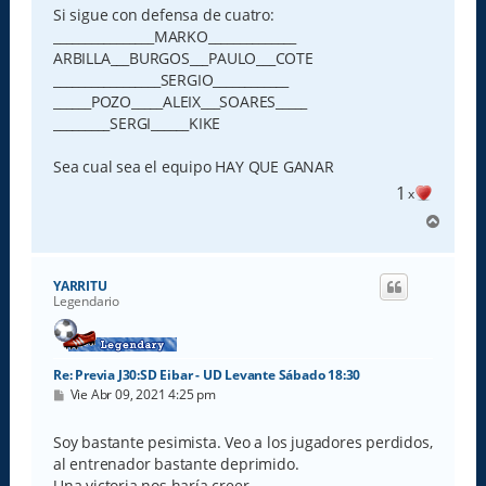
Si sigue con defensa de cuatro:
________________MARKO______________
ARBILLA___BURGOS___PAULO___COTE
_________________SERGIO____________
______POZO_____ALEIX___SOARES_____
_________SERGI______KIKE
Sea cual sea el equipo HAY QUE GANAR
1
x
A
r
r
i
YARRITU
b
Legendario
a
Re: Previa J30:SD Eibar - UD Levante Sábado 18:30
M
Vie Abr 09, 2021 4:25 pm
e
n
s
Soy bastante pesimista. Veo a los jugadores perdidos,
a
al entrenador bastante deprimido.
j
e
Una victoria nos haría creer,