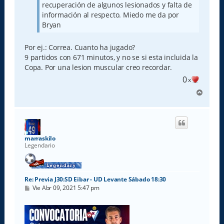
recuperación de algunos lesionados y falta de
información al respecto. Miedo me da por
Bryan
Por ej.: Correa. Cuanto ha jugado?
9 partidos con 671 minutos, y no se si esta incluida la
Copa. Por una lesion muscular creo recordar.
0
x
A
r
r
i
b
a
marraskilo
Legendario
Re: Previa J30:SD Eibar - UD Levante Sábado 18:30
M
Vie Abr 09, 2021 5:47 pm
e
n
s
a
j