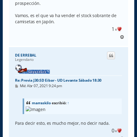
prospección.
Vamos, es el que va ha vender el stock sobrante de
camisetas en Japón.
1
x
A
r
r
i
DE ERREBAL
b
Legendario
a
Re: Previa J30:SD Eibar - UD Levante Sábado 18:30
M
Mié Abr 07, 2021 9:24 pm
e
n
s
a
marraskilo
escribió:
↑
j
e
Para decir esto, es mucho mejor, no decir nada.
0
x