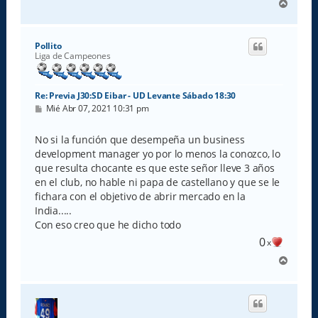
A
r
r
i
Pollito
b
Liga de Campeones
a
Re: Previa J30:SD Eibar - UD Levante Sábado 18:30
M
Mié Abr 07, 2021 10:31 pm
e
n
s
No si la función que desempeña un business
a
development manager yo por lo menos la conozco, lo
j
e
que resulta chocante es que este señor lleve 3 años
en el club, no hable ni papa de castellano y que se le
fichara con el objetivo de abrir mercado en la
India.....
Con eso creo que he dicho todo
0
x
A
r
r
i
b