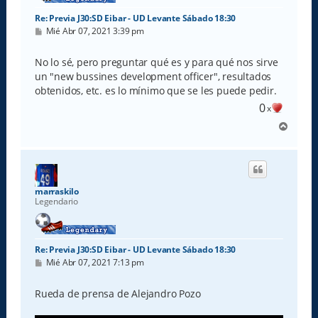
Re: Previa J30:SD Eibar - UD Levante Sábado 18:30
M
Mié Abr 07, 2021 3:39 pm
e
n
s
No lo sé, pero preguntar qué es y para qué nos sirve
a
un "new bussines development officer", resultados
j
e
obtenidos, etc. es lo mínimo que se les puede pedir.
0
x
A
r
r
i
b
a
marraskilo
Legendario
Re: Previa J30:SD Eibar - UD Levante Sábado 18:30
M
Mié Abr 07, 2021 7:13 pm
e
n
s
Rueda de prensa de Alejandro Pozo
a
j