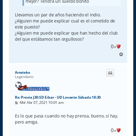
mejor? Tendrá un sueldo bonito
Llevamos un par de años haciendo el indio.
¿Alguien me puede explicar cual es el cometido de
este puesto?
¿Alguien me puede explicar que han hecho del club
del que estábamos tan orgullosos?
0
x
A
r
r
i
Arrateko
b
Legendario
a
Re: Previa J30:SD Eibar - UD Levante Sábado 18:30
M
Mié Abr 07, 2021 10:01 am
e
n
s
Es lo que pasa cuando no hay prensa, bueno, sí hay,
a
pero amiga.
j
e
0
x