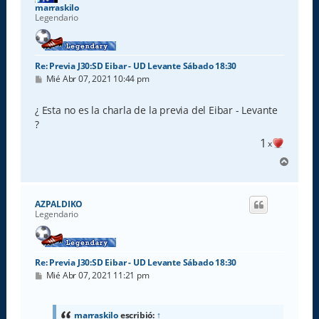
a
marraskilo
Legendario
Re: Previa J30:SD Eibar - UD Levante Sábado 18:30
M
Mié Abr 07, 2021 10:44 pm
e
n
s
¿ Esta no es la charla de la previa del Eibar - Levante
a
?
j
e
1
x
A
r
r
i
AZPALDIKO
b
Legendario
a
Re: Previa J30:SD Eibar - UD Levante Sábado 18:30
M
Mié Abr 07, 2021 11:21 pm
e
n
s
a
marraskilo
escribió:
↑