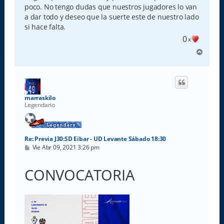
poco. No tengo dudas que nuestros jugadores lo van
a dar todo y deseo que la suerte este de nuestro lado
si hace falta.
0
x
A
r
r
i
b
a
marraskilo
Legendario
Re: Previa J30:SD Eibar - UD Levante Sábado 18:30
M
Vie Abr 09, 2021 3:26 pm
e
n
s
CONVOCATORIA
a
j
e