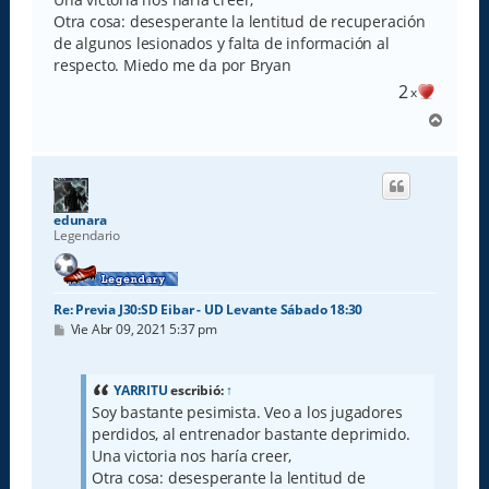
Otra cosa: desesperante la lentitud de recuperación
de algunos lesionados y falta de información al
respecto. Miedo me da por Bryan
2
x
A
r
r
i
b
a
edunara
Legendario
Re: Previa J30:SD Eibar - UD Levante Sábado 18:30
M
Vie Abr 09, 2021 5:37 pm
e
n
s
a
YARRITU
escribió:
↑
j
Soy bastante pesimista. Veo a los jugadores
e
perdidos, al entrenador bastante deprimido.
Una victoria nos haría creer,
Otra cosa: desesperante la lentitud de