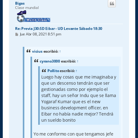
i
Bigas
b
Clase mundial
a
Re: Previa J30:SD Eibar - UD Levante Sábado 18:30
M
Jue Abr 08, 2021 8:51 pm
e
n
s
a
vicius
escribió:
↑
j
e
cyrano3000
escribió:
↑
Pollito
escribió:
↑
Luego hay cosas que me imaginaba y
que un descenso tendrán que ser
gestionadas como por ejemplo el
staff, hay un señor Indu que se llama
Yogaraf Kumar que es el new
business development officer, en
Eibar no había nadie mejor? Tendrá
un sueldo bonito
Yo me conformo con que tengamos jefe