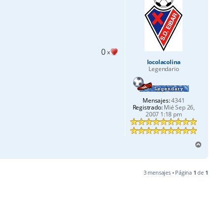
a
0
x
locolacolina
Legendario
Mensajes:
4341
Registrado:
Mié Sep 26,
2007 1:18 pm
A
r
r
i
3 mensajes • Página
1
de
1
b
a