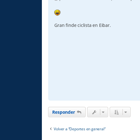
e
n
s
a
j
e
Gran finde ciclista en Eibar.
Responder
Volver a “Deportes en general”