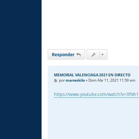
Responder
MEMORIAL VALENCIAGA 2021 EN DIRECTO
M
por
marraskilo
»
Dom Abr 11, 2021 11:59 am
e
n
s
https://www.youtube.com/watch?v=3fNh
a
j
e