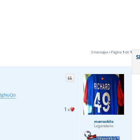
3 mensajes • Página
1
de
1
S
1tgNuQo
1
x
marraskilo
Legendario