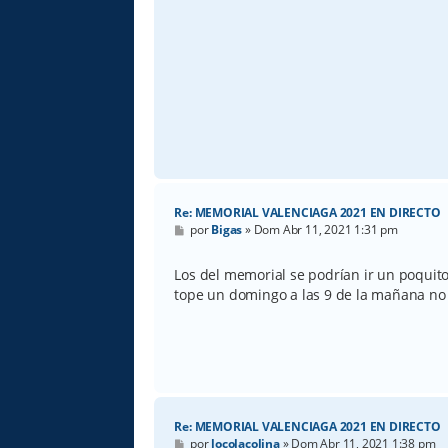
Re: MEMORIAL VALENCIAGA 2021 EN DIRECTO
M
por
Bigas
»
Dom Abr 11, 2021 1:31 pm
e
n
s
Los del memorial se podrían ir un poquito
a
tope un domingo a las 9 de la mañana no 
j
e
Re: MEMORIAL VALENCIAGA 2021 EN DIRECTO
M
por
locolacolina
»
Dom Abr 11, 2021 1:38 pm