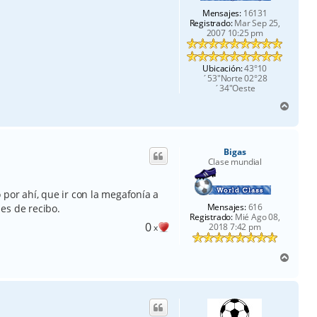
Mensajes:
16131
Registrado:
Mar Sep 25,
2007 10:25 pm
Ubicación:
43°10
´53"Norte 02°28
´34"Oeste
A
r
r
i
Bigas
b
Clase mundial
a
 por ahí, que ir con la megafonía a
Mensajes:
616
es de recibo.
Registrado:
Mié Ago 08,
0
2018 7:42 pm
x
A
r
r
i
b