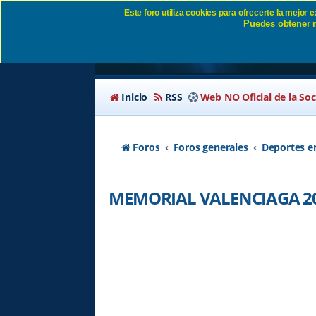
Este foro utiliza cookies para ofrecerte la mejor
Puedes obtener m
MEMORIAL VALENCI
Inicio
RSS
Web NO Oficial de la So
Foros
Foros generales
Deportes e
MEMORIAL VALENCIAGA 20