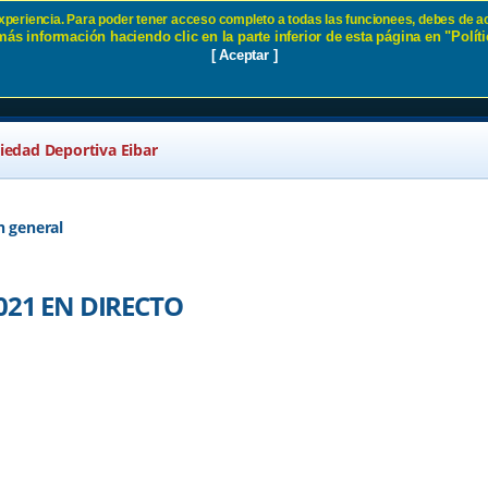
 experiencia. Para poder tener acceso completo a todas las funcionees, debes de ac
ás información haciendo clic en la parte inferior de esta página en "Políti
AGA 2021 EN DIRECTO SD Eiba
[ Aceptar ]
ciedad Deportiva Eibar
n general
21 EN DIRECTO