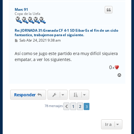
r
i
Marc 91
b
Copa de la Uefa
a
Re: JORNADA 31:Granada CF 4-1 SD Eibar Es el fin de un ciclo
fantastico, trabajemos para el siguiente.
M
Sab Abr 24, 2021 9:38 am
e
n
s
Así como se jugo este partido era muy difícil siquiera
a
empatar, a ver los siguientes.
j
e
0
x
A
r
r
i
Responder
b
a
1
2
78 mensajes
3
Anterior
Ir a