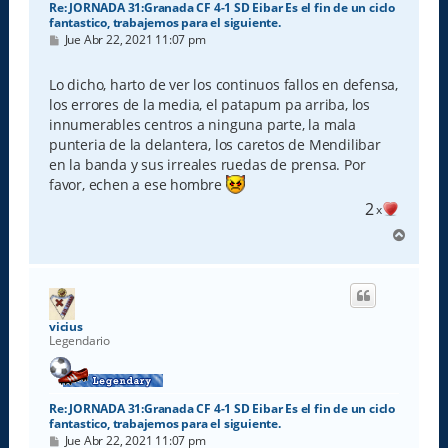
Re: JORNADA 31:Granada CF 4-1 SD Eibar Es el fin de un ciclo
fantastico, trabajemos para el siguiente.
M
Jue Abr 22, 2021 11:07 pm
e
n
s
Lo dicho, harto de ver los continuos fallos en defensa,
a
los errores de la media, el patapum pa arriba, los
j
e
innumerables centros a ninguna parte, la mala
punteria de la delantera, los caretos de Mendilibar
en la banda y sus irreales ruedas de prensa. Por
favor, echen a ese hombre
2
x
A
r
r
i
b
a
vicius
Legendario
Re: JORNADA 31:Granada CF 4-1 SD Eibar Es el fin de un ciclo
fantastico, trabajemos para el siguiente.
M
Jue Abr 22, 2021 11:07 pm