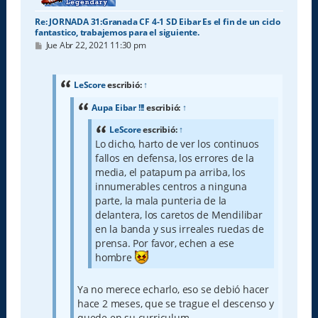
Re: JORNADA 31:Granada CF 4-1 SD Eibar Es el fin de un ciclo
fantastico, trabajemos para el siguiente.
M
Jue Abr 22, 2021 11:30 pm
e
n
s
a
LeScore
escribió:
↑
j
e
Aupa Eibar !!!
escribió:
↑
LeScore
escribió:
↑
Lo dicho, harto de ver los continuos
fallos en defensa, los errores de la
media, el patapum pa arriba, los
innumerables centros a ninguna
parte, la mala punteria de la
delantera, los caretos de Mendilibar
en la banda y sus irreales ruedas de
prensa. Por favor, echen a ese
hombre
Ya no merece echarlo, eso se debió hacer
hace 2 meses, que se trague el descenso y
quede en su curriculum