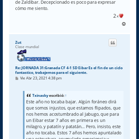
de Zaldibar. Decepcionado es poco para expresar
cómo me siento.
2
x
A
r
r
i
Zut
b
Clase mundial
a
Re: JORNADA 31:Granada CF 4-1 SD Eibar Es el fin de un ciclo
fantastico, trabajemos para el siguiente.
M
Vie Abr 23, 2021 4:38 pm
e
n
s
a
Txinasky
escribió:
↑
j
Este año no tocaba bajar. Algún foráneo dirá
e
que somos injustos, que estamos flipados, que
nos hemos acostumbrado al Jabugo, que para
un Eibar estar 7 años en primera es un
milagro, y patatín y patatán… Pero, insisto, este
año no tocaba. Estos 7 años hemos apuntalado
una estructura, acumulado experiencia y