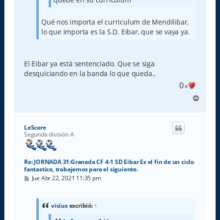
Qué nos importa el curriculum de Mendilibar,
lo que importa es la S.D. Eibar, que se vaya ya.
El Eibar ya está sentenciado. Que se siga
desquiciando en la banda lo que queda..
0
x
A
r
r
i
LeScore
b
Segunda división A
a
Re: JORNADA 31:Granada CF 4-1 SD Eibar Es el fin de un ciclo
fantastico, trabajemos para el siguiente.
M
Jue Abr 22, 2021 11:35 pm
e
n
s
a
vicius
escribió:
↑
j
e