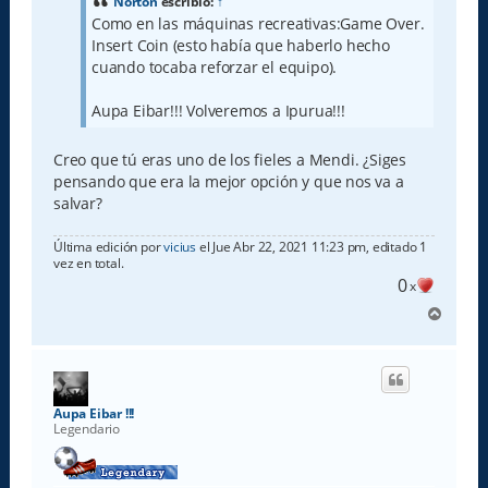
a
Norton
escribió:
↑
j
Como en las máquinas recreativas:Game Over.
e
Insert Coin (esto había que haberlo hecho
cuando tocaba reforzar el equipo).
Aupa Eibar!!! Volveremos a Ipurua!!!
Creo que tú eras uno de los fieles a Mendi. ¿Siges
pensando que era la mejor opción y que nos va a
salvar?
Última edición por
vicius
el Jue Abr 22, 2021 11:23 pm, editado 1
vez en total.
0
x
A
r
r
i
b
a
Aupa Eibar !!!
Legendario