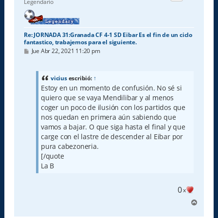
Legendario
a
Re: JORNADA 31:Granada CF 4-1 SD Eibar Es el fin de un ciclo
fantastico, trabajemos para el siguiente.
M
Jue Abr 22, 2021 11:20 pm
e
n
s
a
vicius
escribió:
↑
j
Estoy en un momento de confusión. No sé si
e
quiero que se vaya Mendilibar y al menos
coger un poco de ilusión con los partidos que
nos quedan en primera aún sabiendo que
vamos a bajar. O que siga hasta el final y que
carge con el lastre de descender al Eibar por
pura cabezoneria.
[/quote
La B
0
x
A
r