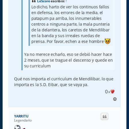
LeScore
escribió:
↑
Lo dicho, harto de ver los continuos fallos
en defensa, los errores de la media, el
patapum pa arriba, los innumerables
centros a ninguna parte, la mala punteria
de la delantera, los caretos de Mendilibar
en la banda y sus irreales ruedas de
prensa. Por favor, echen a ese hombre
Ya no merece echarlo, eso se debió hacer hace
2 meses, que se trague el descenso y quede en
su curriculum
Qué nos importa el curriculum de Mendilibar, lo que
importa es la S.D. Eibar, que se vaya ya.
0
x
A
r
r
i
YARRITU
b
Legendario
a