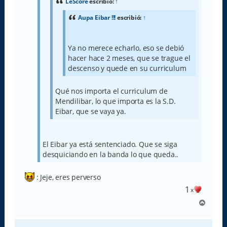
LeScore
escribió:
↑
Aupa Eibar !!!
escribió:
↑
Ya no merece echarlo, eso se debió
hacer hace 2 meses, que se trague el
descenso y quede en su curriculum
Qué nos importa el curriculum de
Mendilibar, lo que importa es la S.D.
Eibar, que se vaya ya.
El Eibar ya está sentenciado. Que se siga
desquiciando en la banda lo que queda..
: Jeje, eres perverso
1
x
A
r
r