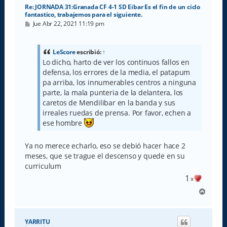
Re: JORNADA 31:Granada CF 4-1 SD Eibar Es el fin de un ciclo
fantastico, trabajemos para el siguiente.
M
Jue Abr 22, 2021 11:19 pm
e
n
s
a
LeScore
escribió:
↑
j
Lo dicho, harto de ver los continuos fallos en
e
defensa, los errores de la media, el patapum
pa arriba, los innumerables centros a ninguna
parte, la mala punteria de la delantera, los
caretos de Mendilibar en la banda y sus
irreales ruedas de prensa. Por favor, echen a
ese hombre
Ya no merece echarlo, eso se debió hacer hace 2
meses, que se trague el descenso y quede en su
curriculum
1
x
A
r
r
i
YARRITU
b