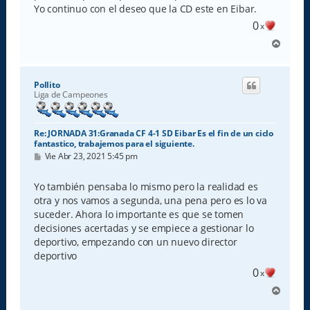
Yo continuo con el deseo que la CD este en Eibar.
0
x
A
r
r
i
Pollito
b
Liga de Campeones
a
Re: JORNADA 31:Granada CF 4-1 SD Eibar Es el fin de un ciclo
fantastico, trabajemos para el siguiente.
M
Vie Abr 23, 2021 5:45 pm
e
n
s
Yo también pensaba lo mismo pero la realidad es
a
otra y nos vamos a segunda, una pena pero es lo va
j
e
suceder. Ahora lo importante es que se tomen
decisiones acertadas y se empiece a gestionar lo
deportivo, empezando con un nuevo director
deportivo
0
x
A
r