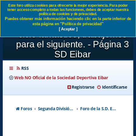
Este foro utiliza cookies para ofrecerte la mejor experiencia. Para poder
tener acceso completo a todas las funcionees, debes de aceptar nuestra
JORNADA 31:Granada CF 4-
política de cookies y de privacidad.
Puedes obtener más información haciendo clic en la parte inferior de
1 SD Eibar Es el fin de un
esta página en "Política de privacidad"
[ Aceptar ]
ciclo fantastico, trabajemos
para el siguiente. - Página 3
SD Eibar
RSS
Web NO Oficial de la Sociedad Deportiva Eibar
Registrarse
Identificarse
Foros
Segunda División A - Temporada 2026-2027
Foro de la S.D. Eibar