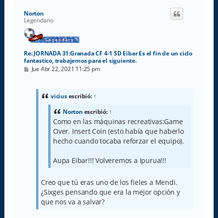
r
i
Norton
b
Legendario
a
Re: JORNADA 31:Granada CF 4-1 SD Eibar Es el fin de un ciclo
fantastico, trabajemos para el siguiente.
M
Jue Abr 22, 2021 11:25 pm
e
n
s
a
vicius
escribió:
↑
j
e
Norton
escribió:
↑
Como en las máquinas recreativas:Game
Over. Insert Coin (esto había que haberlo
hecho cuando tocaba reforzar el equipo).
Aupa Eibar!!! Volveremos a Ipurua!!!
Creo que tú eras uno de los fieles a Mendi.
¿Sixges pensando que era la mejor opción y
que nos va a salvar?