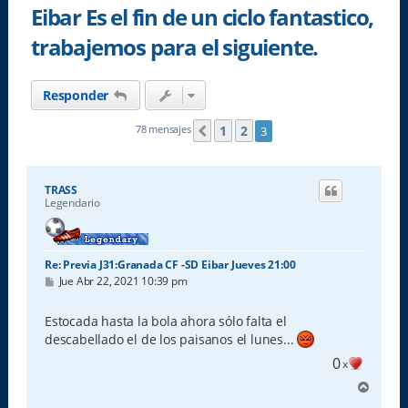
Eibar Es el fin de un ciclo fantastico,
trabajemos para el siguiente.
Responder
1
2
78 mensajes
3
Anterior
TRASS
Legendario
Re: Previa J31:Granada CF -SD Eibar Jueves 21:00
M
Jue Abr 22, 2021 10:39 pm
e
n
s
Estocada hasta la bola ahora sólo falta el
a
descabellado el de los paisanos el lunes...
j
e
0
x
A
r