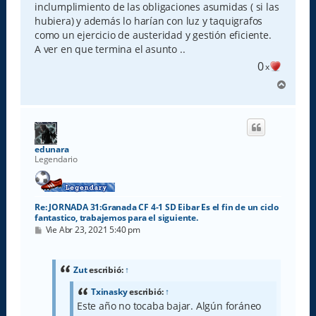
inclumplimiento de las obligaciones asumidas ( si las
hubiera) y además lo harían con luz y taquigrafos
como un ejercicio de austeridad y gestión eficiente.
A ver en que termina el asunto ..
0
x
A
r
r
i
b
a
edunara
Legendario
Re: JORNADA 31:Granada CF 4-1 SD Eibar Es el fin de un ciclo
fantastico, trabajemos para el siguiente.
M
Vie Abr 23, 2021 5:40 pm
e
n
s
a
Zut
escribió:
↑
j
e
Txinasky
escribió:
↑
Este año no tocaba bajar. Algún foráneo