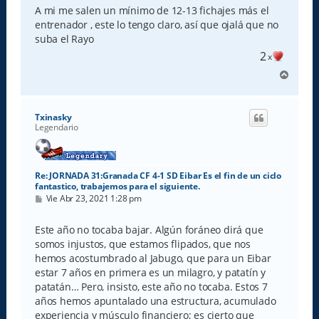
A mi me salen un mínimo de 12-13 fichajes más el
entrenador , este lo tengo claro, así que ojalá que no
suba el Rayo
2
x
A
r
r
i
Txinasky
b
Legendario
a
Re: JORNADA 31:Granada CF 4-1 SD Eibar Es el fin de un ciclo
fantastico, trabajemos para el siguiente.
M
Vie Abr 23, 2021 1:28 pm
e
n
s
Este año no tocaba bajar. Algún foráneo dirá que
a
somos injustos, que estamos flipados, que nos
j
e
hemos acostumbrado al Jabugo, que para un Eibar
estar 7 años en primera es un milagro, y patatín y
patatán… Pero, insisto, este año no tocaba. Estos 7
años hemos apuntalado una estructura, acumulado
experiencia y músculo financiero; es cierto que