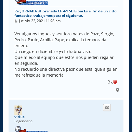
Re: JORNADA 31:Granada CF 4-1 SD Eibar Es el fin de un ciclo
fantastico, trabajemos para el siguiente.
M
Jue Abr 22, 2021 11:28 pm
e
n
s
Ver algunos toques y seudoremates de Pozo, Sergio,
a
Pedro, Paulo, Arbilla, Pape, explica la temporada
j
e
entera.
Un ciego en diciembre ya lo habria visto.
Que miedo al equipo que estos nos pueden regalar
en segunda.
No recuerdo una directiva peor que esta, que alguien
me refresque la memoria
2
x
A
r
r
i
b
a
vicius
Legendario