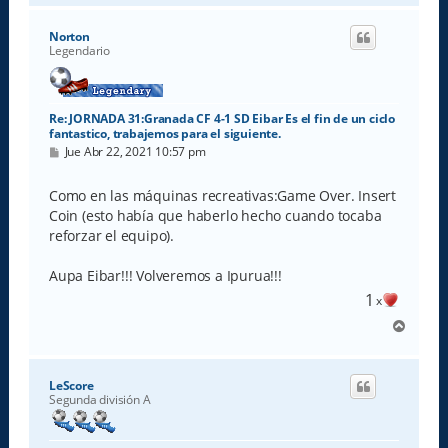
r
i
Norton
b
Legendario
a
Re: JORNADA 31:Granada CF 4-1 SD Eibar Es el fin de un ciclo
fantastico, trabajemos para el siguiente.
M
Jue Abr 22, 2021 10:57 pm
e
n
s
Como en las máquinas recreativas:Game Over. Insert
a
Coin (esto había que haberlo hecho cuando tocaba
j
e
reforzar el equipo).
Aupa Eibar!!! Volveremos a Ipurua!!!
1
x
A
r
r
i
LeScore
b
Segunda división A
a