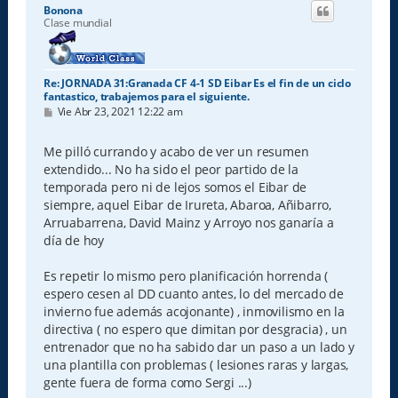
i
Bonona
b
Clase mundial
a
Re: JORNADA 31:Granada CF 4-1 SD Eibar Es el fin de un ciclo
fantastico, trabajemos para el siguiente.
M
Vie Abr 23, 2021 12:22 am
e
n
s
Me pilló currando y acabo de ver un resumen
a
extendido... No ha sido el peor partido de la
j
e
temporada pero ni de lejos somos el Eibar de
siempre, aquel Eibar de Irureta, Abaroa, Añibarro,
Arruabarrena, David Mainz y Arroyo nos ganaría a
día de hoy
Es repetir lo mismo pero planificación horrenda (
espero cesen al DD cuanto antes, lo del mercado de
invierno fue además acojonante) , inmovilismo en la
directiva ( no espero que dimitan por desgracia) , un
entrenador que no ha sabido dar un paso a un lado y
una plantilla con problemas ( lesiones raras y largas,
gente fuera de forma como Sergi ...)