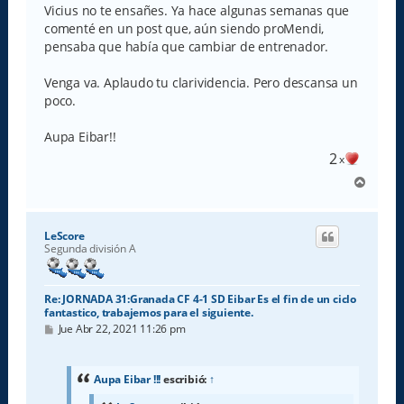
Vicius no te ensañes. Ya hace algunas semanas que
comenté en un post que, aún siendo proMendi,
pensaba que había que cambiar de entrenador.
Venga va. Aplaudo tu clarividencia. Pero descansa un
poco.
Aupa Eibar!!
2
x
A
r
r
i
LeScore
b
Segunda división A
a
Re: JORNADA 31:Granada CF 4-1 SD Eibar Es el fin de un ciclo
fantastico, trabajemos para el siguiente.
M
Jue Abr 22, 2021 11:26 pm
e
n
s
a
Aupa Eibar !!!
escribió:
↑
j
e