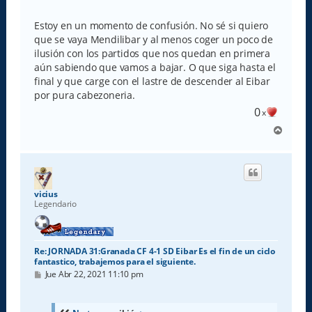
e
n
s
Estoy en un momento de confusión. No sé si quiero
a
que se vaya Mendilibar y al menos coger un poco de
j
e
ilusión con los partidos que nos quedan en primera
aún sabiendo que vamos a bajar. O que siga hasta el
final y que carge con el lastre de descender al Eibar
por pura cabezoneria.
0
x
A
r
r
i
b
a
vicius
Legendario
Re: JORNADA 31:Granada CF 4-1 SD Eibar Es el fin de un ciclo
fantastico, trabajemos para el siguiente.
M
Jue Abr 22, 2021 11:10 pm
e
n
s