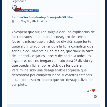
Legendario
Re: Ilma Sra Presidenta y Consejo de SD Eibar.
M
Lun May 03, 2021 8:40 pm
e
n
s
Yo espero que alguien salga a dar una explicación de
a
los contratos en un hipotético/seguro descenso.
j
e
No es lo mismo que un club de división superior te
quite a un jugador pagándole la ficha completa, que
sería un equivalente a una cesión, que darle la carta
de libertad?/ dejarlos libres?/ despedir? a todos los
jugadores que no tengan contrato para 2º división y
que puedan fichar por el club que los quiera.
Para mí ha sido una desagradable sorpresa que
desconocía por completo, no se si vosotros estábais
al tanto de esta maniobra que nos descapitaliza por
completo.
3
x
A
r
r