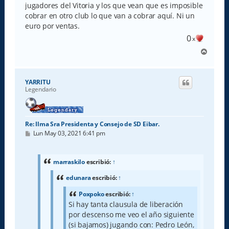
jugadores del Vitoria y los que vean que es imposible
cobrar en otro club lo que van a cobrar aquí. Ni un
euro por ventas.
0
x
A
r
r
i
YARRITU
b
Legendario
a
Re: Ilma Sra Presidenta y Consejo de SD Eibar.
M
Lun May 03, 2021 6:41 pm
e
n
s
a
marraskilo
escribió:
↑
j
e
edunara
escribió:
↑
Poxpoko
escribió:
↑
Si hay tanta clausula de liberación
por descenso me veo el año siguiente
(si bajamos) jugando con: Pedro León,