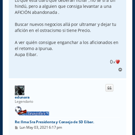
Lo que está claro que deberán fichar , no sé si a un
hindú, pero a alguien que consiga levantar a una
AFICIÓN abandonada .
Buscar nuevos negocios allá por ultramar y dejar tu
afición en el ostracismo si tiene Precio.
A ver quién consigue enganchar a los aficionados en
el retorno a Ipurua.
Aupa Eibar.
0
x
A
r
r
i
b
a
edunara
Legendario
Re: Ilma Sra Presidenta y Consejo de SD Eibar.
M
Lun May 03, 2021 6:17 pm
e