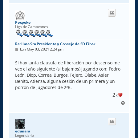
r
i
b
a
Poxpoko
Liga de Campeones
Re: Ilma Sra Presidenta y Consejo de SD Eibar.
M
Lun May 03, 2021 2:24 pm
e
n
s
Si hay tanta clausula de liberación por descenso me
a
veo el año siguiente (si bajamos) jugando con: Pedro
j
e
León, Diop, Correa, Burgos, Tejero, Olabe, Asier
Benito, Atienza, alguna cesión de un primera y un
porrón de jugadores de 2ªB.
2
x
A
r
r
i
b
a
edunara
Legendario