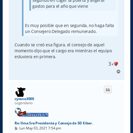
segundo en coger la puerta y aligerar
gastos para el año que viene
Es muy posible que en segunda, no haga falta
un Consejero Delegado remunerado.
Cuando se creó esa figura, el consejo de aquel
momento dijo que el cargo era mientras el equipo
estuviera en primera.
3
x
A
r
r
i
b
a
cyrano3000
Legendario
Re: Ilma Sra Presidenta y Consejo de SD Eibar.
M
Lun May 03, 2021 7:54 pm
e