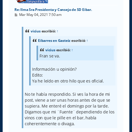
Re: Ilma Sra Presidenta y Consejo de SD Eibar.
M
Mar May 04, 2021 7:50 am
e
n
s
a
vicius
escribió:
↑
j
e
Eibarres en Gasteiz
escribió:
↑
vicius
escribió:
↑
Fran se va.
Información u opinión?
Edito:
Ya he leído en otro hilo que es oficial.
No te había respondido. Si ves la hora de mi
post, viene a ser unas horas antes de que se
supiera. Me enteré el domingo por la tarde.
Digamos que mi ¨Fuente¨ dependiendo de los
vinos con que le pille en el bar, habla
coherentemente o divaga.