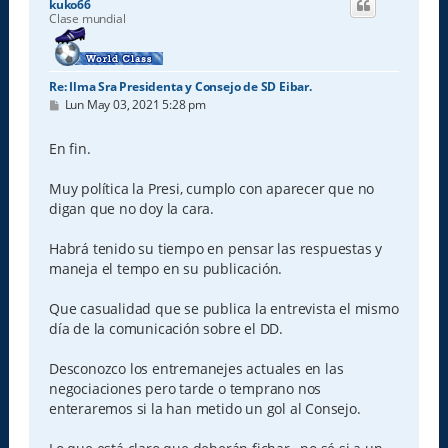
kuko66
b
Clase mundial
a
Re: Ilma Sra Presidenta y Consejo de SD Eibar.
M
Lun May 03, 2021 5:28 pm
e
n
s
En fin.
a
j
e
Muy política la Presi, cumplo con aparecer que no
digan que no doy la cara.
Habrá tenido su tiempo en pensar las respuestas y
maneja el tempo en su publicación.
Que casualidad que se publica la entrevista el mismo
día de la comunicación sobre el DD.
Desconozco los entremanejes actuales en las
negociaciones pero tarde o temprano nos
enteraremos si la han metido un gol al Consejo.