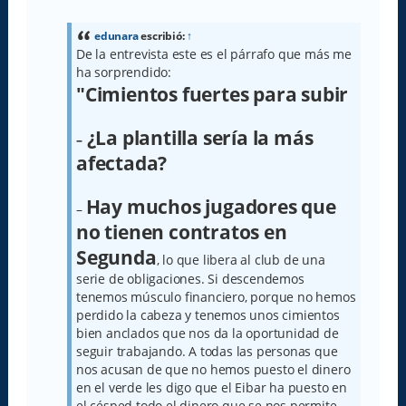
n
s
a
edunara
escribió:
↑
j
De la entrevista este es el párrafo que más me
e
ha sorprendido:
"Cimientos fuertes para subir
¿La plantilla sería la más
–
afectada?
Hay muchos jugadores que
–
no tienen contratos en
Segunda
, lo que libera al club de una
serie de obligaciones. Si descendemos
tenemos músculo financiero, porque no hemos
perdido la cabeza y tenemos unos cimientos
bien anclados que nos da la oportunidad de
seguir trabajando. A todas las personas que
nos acusan de que no hemos puesto el dinero
en el verde les digo que el Eibar ha puesto en
el césped todo el dinero que se nos permite