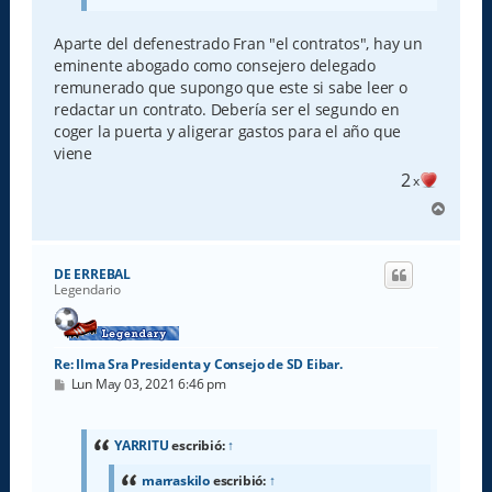
Aparte del defenestrado Fran "el contratos", hay un
eminente abogado como consejero delegado
remunerado que supongo que este si sabe leer o
redactar un contrato. Debería ser el segundo en
coger la puerta y aligerar gastos para el año que
viene
2
x
A
r
r
i
DE ERREBAL
b
Legendario
a
Re: Ilma Sra Presidenta y Consejo de SD Eibar.
M
Lun May 03, 2021 6:46 pm
e
n
s
a
YARRITU
escribió:
↑
j
e
marraskilo
escribió:
↑