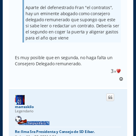
Aparte del defenestrado Fran "el contratos",
hay un eminente abogado como consejero
delegado remunerado que supongo que este
si sabe leer o redactar un contrato. Debería ser
el segundo en coger la puerta y aligerar gastos
para el año que viene
Es muy posible que en segunda, no haga falta un
Consejero Delegado remunerado.
3
x
A
r
r
i
b
a
marraskilo
Legendario
Re: Ilma Sra Presidenta y Consejo de SD Eibar.