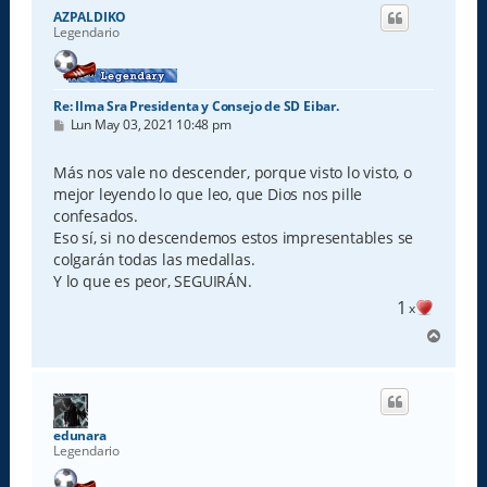
i
AZPALDIKO
b
Legendario
a
Re: Ilma Sra Presidenta y Consejo de SD Eibar.
M
Lun May 03, 2021 10:48 pm
e
n
s
Más nos vale no descender, porque visto lo visto, o
a
mejor leyendo lo que leo, que Dios nos pille
j
e
confesados.
Eso sí, si no descendemos estos impresentables se
colgarán todas las medallas.
Y lo que es peor, SEGUIRÁN.
1
x
A
r
r
i
b
a
edunara
Legendario