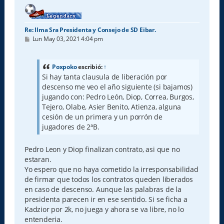
Re: Ilma Sra Presidenta y Consejo de SD Eibar.
M
Lun May 03, 2021 4:04 pm
e
n
s
a
Poxpoko
escribió:
↑
j
Si hay tanta clausula de liberación por
e
descenso me veo el año siguiente (si bajamos)
jugando con: Pedro León, Diop, Correa, Burgos,
Tejero, Olabe, Asier Benito, Atienza, alguna
cesión de un primera y un porrón de
jugadores de 2ªB.
Pedro Leon y Diop finalizan contrato, asi que no
estaran.
Yo espero que no haya cometido la irresponsabilidad
de firmar que todos los contratos queden liberados
en caso de descenso. Aunque las palabras de la
presidenta parecen ir en ese sentido. Si se ficha a
Kadzior por 2k, no juega y ahora se va libre, no lo
entenderia.