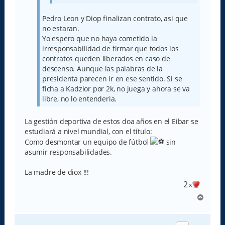
Pedro Leon y Diop finalizan contrato, asi que
no estaran.
Yo espero que no haya cometido la
irresponsabilidad de firmar que todos los
contratos queden liberados en caso de
descenso. Aunque las palabras de la
presidenta parecen ir en ese sentido. Si se
ficha a Kadzior por 2k, no juega y ahora se va
libre, no lo entenderia.
La gestión deportiva de estos doa años en el Eibar se
estudiará a nivel mundial, con el título:
Como desmontar un equipo de fútbol
sin
asumir responsabilidades.
La madre de diox !!!
2
x
A
r
r
i