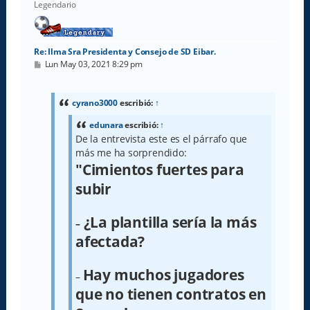
Legendario
Re: Ilma Sra Presidenta y Consejo de SD Eibar.
M
Lun May 03, 2021 8:29 pm
e
n
s
a
cyrano3000
escribió:
↑
j
e
edunara
escribió:
↑
De la entrevista este es el párrafo que
más me ha sorprendido:
"Cimientos fuertes para
subir
¿La plantilla sería la más
–
afectada?
Hay muchos jugadores
–
que no tienen contratos en