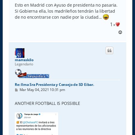
Esto en Madrid con Ayuso de presidenta no pasaria.
Si Gobierna ella, los madrileños tendrán la libertad
de no encontrarse con nadie por la ciudad...
1
x
A
r
r
i
b
a
marraskilo
Legendario
Re: Ilma Sra Presidenta y Consejo de SD Eibar.
M
Mar May 04, 2021 10:31 pm
e
n
s
ANOTHER FOOTBALL IS POSSIBLE
a
j
e