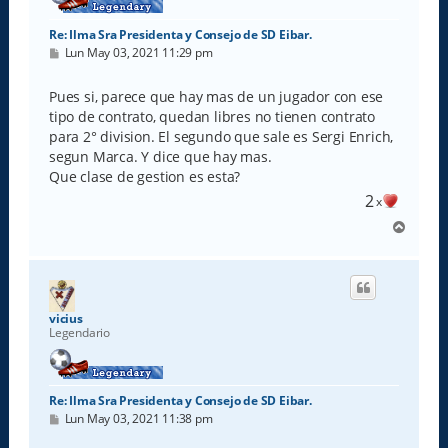
Re: Ilma Sra Presidenta y Consejo de SD Eibar.
M
Lun May 03, 2021 11:29 pm
e
n
s
Pues si, parece que hay mas de un jugador con ese
a
tipo de contrato, quedan libres no tienen contrato
j
e
para 2° division. El segundo que sale es Sergi Enrich,
segun Marca. Y dice que hay mas.
Que clase de gestion es esta?
2
x
A
r
r
i
b
a
vicius
Legendario
Re: Ilma Sra Presidenta y Consejo de SD Eibar.
M
Lun May 03, 2021 11:38 pm
e
n