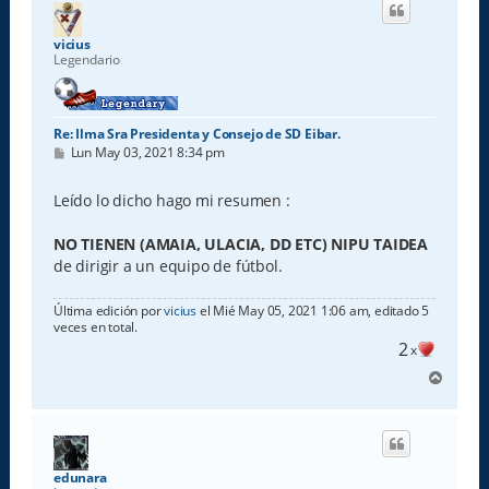
b
a
vicius
Legendario
Re: Ilma Sra Presidenta y Consejo de SD Eibar.
M
Lun May 03, 2021 8:34 pm
e
n
s
Leído lo dicho hago mi resumen :
a
j
e
NO TIENEN (AMAIA, ULACIA, DD ETC) NIPU TAIDEA
de dirigir a un equipo de fútbol.
Última edición por
vicius
el Mié May 05, 2021 1:06 am, editado 5
veces en total.
2
x
A
r
r
i
b
a
edunara