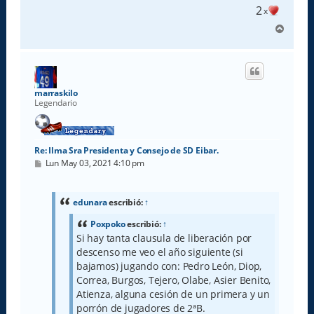
2
x
A
r
r
i
b
a
marraskilo
Legendario
Re: Ilma Sra Presidenta y Consejo de SD Eibar.
M
Lun May 03, 2021 4:10 pm
e
n
s
a
edunara
escribió:
↑
j
e
Poxpoko
escribió:
↑
Si hay tanta clausula de liberación por
descenso me veo el año siguiente (si
bajamos) jugando con: Pedro León, Diop,
Correa, Burgos, Tejero, Olabe, Asier Benito,
Atienza, alguna cesión de un primera y un
porrón de jugadores de 2ªB.