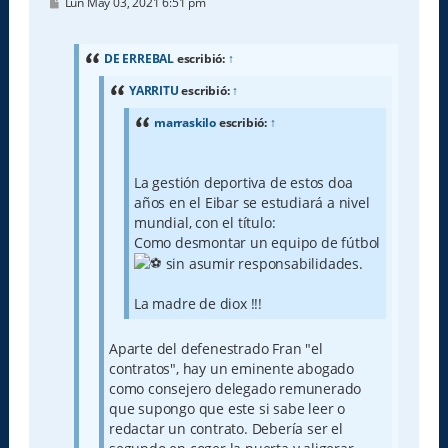
M
Lun May 03, 2021 6:51 pm
e
n
s
a
DE ERREBAL
escribió:
↑
j
e
YARRITU
escribió:
↑
marraskilo
escribió:
↑
La gestión deportiva de estos doa
años en el Eibar se estudiará a nivel
mundial, con el título:
Como desmontar un equipo de fútbol
sin asumir responsabilidades.
La madre de diox !!!
Aparte del defenestrado Fran "el
contratos", hay un eminente abogado
como consejero delegado remunerado
que supongo que este si sabe leer o
redactar un contrato. Debería ser el