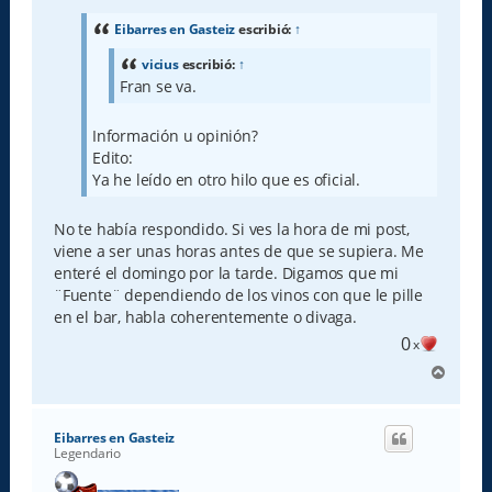
s
a
Eibarres en Gasteiz
escribió:
↑
j
e
vicius
escribió:
↑
Fran se va.
Información u opinión?
Edito:
Ya he leído en otro hilo que es oficial.
No te había respondido. Si ves la hora de mi post,
viene a ser unas horas antes de que se supiera. Me
enteré el domingo por la tarde. Digamos que mi
¨Fuente¨ dependiendo de los vinos con que le pille
en el bar, habla coherentemente o divaga.
0
x
A
r
r
i
Eibarres en Gasteiz
b
Legendario
a