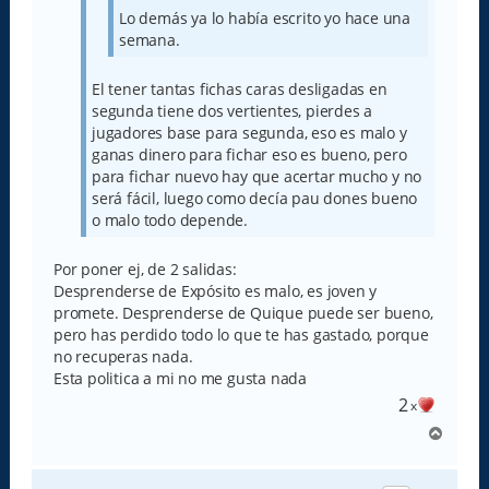
Lo demás ya lo había escrito yo hace una
semana.
El tener tantas fichas caras desligadas en
segunda tiene dos vertientes, pierdes a
jugadores base para segunda, eso es malo y
ganas dinero para fichar eso es bueno, pero
para fichar nuevo hay que acertar mucho y no
será fácil, luego como decía pau dones bueno
o malo todo depende.
Por poner ej, de 2 salidas:
Desprenderse de Expósito es malo, es joven y
promete. Desprenderse de Quique puede ser bueno,
pero has perdido todo lo que te has gastado, porque
no recuperas nada.
Esta politica a mi no me gusta nada
2
x
A
r
r
i