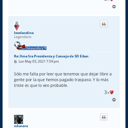
A
r
r
i
b
a
locolacolina
Legendario
Re: Ilma Sra Presidenta y Consejo de SD Eibar.
M
Lun May 03, 2021 7:59 pm
e
n
s
Sólo me falta por leer que tenemos que dejar libre a
a
gente por la que hemos pagado traspaso. Y lo más
j
e
triste es que lo veo probable.
3
x
A
r
r
i
b
a
edunara