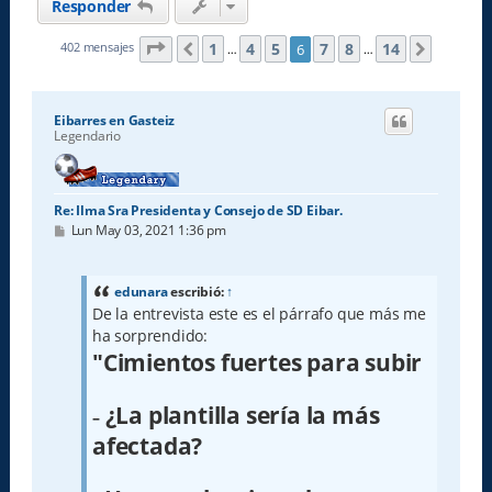
Responder
Página
6
de
14
1
4
5
7
8
14
402 mensajes
6
Anterior
Siguien
…
…
Eibarres en Gasteiz
Legendario
Re: Ilma Sra Presidenta y Consejo de SD Eibar.
M
Lun May 03, 2021 1:36 pm
e
n
s
a
edunara
escribió:
↑
j
De la entrevista este es el párrafo que más me
e
ha sorprendido:
"Cimientos fuertes para subir
¿La plantilla sería la más
–
afectada?