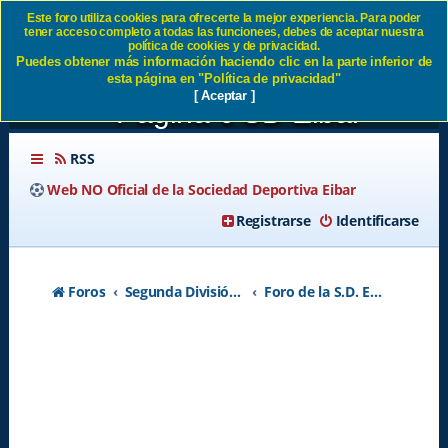
Este foro utiliza cookies para ofrecerte la mejor experiencia. Para poder
tener acceso completo a todas las funcionees, debes de aceptar nuestra
Ilma Sra Presidenta y
política de cookies y de privacidad.
Puedes obtener más información haciendo clic en la parte inferior de
Consejo de SD Eibar. -
esta página en "Política de privacidad"
[ Aceptar ]
Página 6 SD Eibar
RSS
Web NO Oficial de la Sociedad Deportiva Eibar
Registrarse
Identificarse
Foros
Segunda División A - Temporada 2026-2027
Foro de la S.D. Eibar