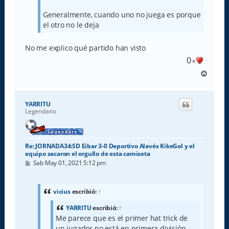
Generalmente, cuando uno no juega es porque
el otro no le deja
No me explico qué partido han visto
0
x
A
r
r
i
YARRITU
b
Legendario
a
Re: JORNADA34:SD Eibar 3-0 Deportivo Alavés KikeGol y el
equipo sacaron el orgullo de esta camiseta
M
Sab May 01, 2021 5:12 pm
e
n
s
a
vicius
escribió:
↑
j
e
YARRITU
escribió:
↑
Me parece que es el primer hat trick de
un jugador no está en primera división