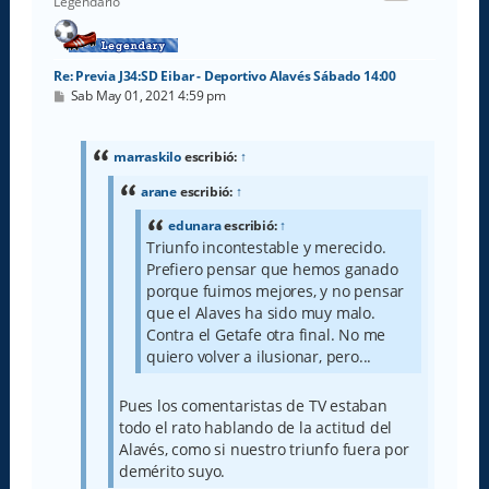
Legendario
a
Re: Previa J34:SD Eibar - Deportivo Alavés Sábado 14:00
M
Sab May 01, 2021 4:59 pm
e
n
s
a
marraskilo
escribió:
↑
j
e
arane
escribió:
↑
edunara
escribió:
↑
Triunfo incontestable y merecido.
Prefiero pensar que hemos ganado
porque fuimos mejores, y no pensar
que el Alaves ha sido muy malo.
Contra el Getafe otra final. No me
quiero volver a ilusionar, pero...
Pues los comentaristas de TV estaban
todo el rato hablando de la actitud del
Alavés, como si nuestro triunfo fuera por
demérito suyo.