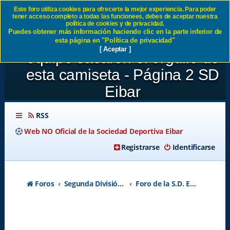
Este foro utiliza cookies para ofrecerte la mejor experiencia. Para poder
tener acceso completo a todas las funcionees, debes de aceptar nuestra
JORNADA34:SD Eibar 3-0
política de cookies y de privacidad.
Puedes obtener más información haciendo clic en la parte inferior de
Deportivo Alavés KikeGol y el
esta página en "Política de privacidad"
[ Aceptar ]
equipo sacaron el orgullo de
esta camiseta - Página 2 SD
Eibar
RSS
Web NO Oficial de la Sociedad Deportiva Eibar
Registrarse
Identificarse
Foros
Segunda División A - Temporada 2026-2027
Foro de la S.D. Eibar