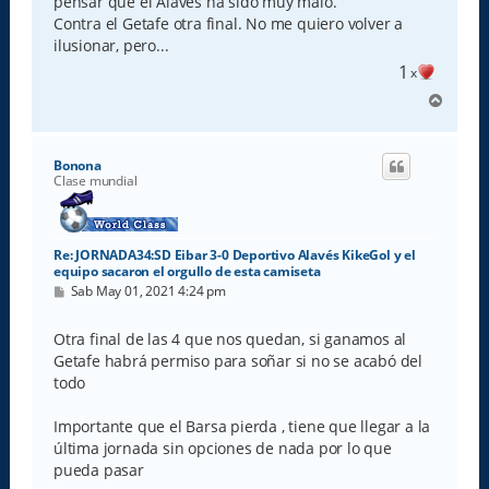
e
pensar que el Alaves ha sido muy malo.
Contra el Getafe otra final. No me quiero volver a
ilusionar, pero...
1
x
A
r
r
i
Bonona
b
Clase mundial
a
Re: JORNADA34:SD Eibar 3-0 Deportivo Alavés KikeGol y el
equipo sacaron el orgullo de esta camiseta
M
Sab May 01, 2021 4:24 pm
e
n
s
Otra final de las 4 que nos quedan, si ganamos al
a
Getafe habrá permiso para soñar si no se acabó del
j
e
todo
Importante que el Barsa pierda , tiene que llegar a la
última jornada sin opciones de nada por lo que
pueda pasar