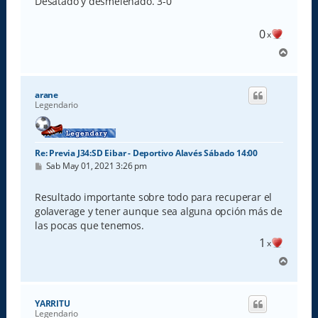
Desatado y desmelenado. 3-0
a
j
e
0
x
A
r
r
i
arane
b
Legendario
a
Re: Previa J34:SD Eibar - Deportivo Alavés Sábado 14:00
M
Sab May 01, 2021 3:26 pm
e
n
s
Resultado importante sobre todo para recuperar el
a
golaverage y tener aunque sea alguna opción más de
j
e
las pocas que tenemos.
1
x
A
r
r
i
YARRITU
b
Legendario