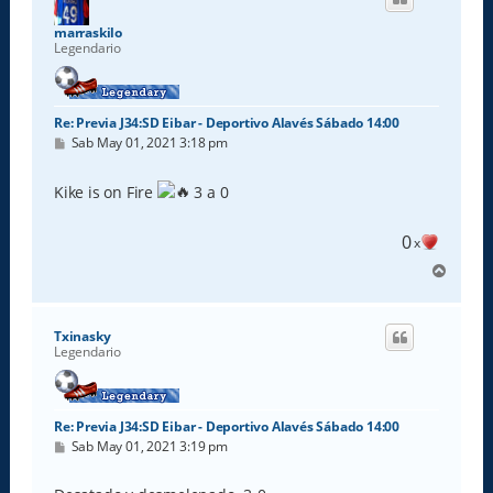
b
a
marraskilo
Legendario
Re: Previa J34:SD Eibar - Deportivo Alavés Sábado 14:00
M
Sab May 01, 2021 3:18 pm
e
n
s
Kike is on Fire
3 a 0
a
j
e
0
x
A
r
r
i
Txinasky
b
Legendario
a
Re: Previa J34:SD Eibar - Deportivo Alavés Sábado 14:00
M
Sab May 01, 2021 3:19 pm
e
n
s