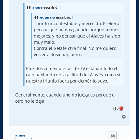
s
a
arane
escribió:
↑
j
e
edunara
escribió:
↑
Triunfo incontestable y merecido. Prefiero
pensar que hemos ganado porque fuimos
mejores, y no pensar que el Alaves ha sido
muy malo.
Contra el Getafe otra final. No me quiero
volver a ilusionar, pero...
Pues los comentaristas de TV estaban todo el
rato hablando de la actitud del Alavés, como si
nuestro triunfo fuera por demérito suyo.
Generalmente, cuando uno no juega es porque el
otro no le deja
0
x
A
r
r
i
arane
b