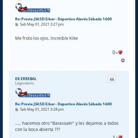
a
Re: Previa J34:SD Eibar - Deportivo Alavés Sábado 14:00
M
Sab May 01, 2021 3:27 pm
e
n
s
Me froto los ojos. Increible Kike
a
j
e
0
x
A
r
r
i
DE ERREBAL
b
Legendario
a
Re: Previa J34:SD Eibar - Deportivo Alavés Sábado 14:00
M
Sab May 01, 2021 3:28 pm
e
n
s
..... hacemos otro "Barasoain" y les dejamos a todos
a
con la boca abierta ???
j
e
1
x