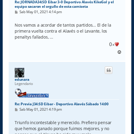
Re: JORNADA34:SD Eibar 3-0 Deportivo Alavés KikeGol y el
equipo sacaron el orgullo de esta camiseta
M
Sab May 01, 2021 4:14 pm
e
n
s
Nos vamos a acordar de tantos partidos... El de la
a
primera vuelta contra el Alavés o el Levante, los
j
e
penaltys fallados, ...
0
x
A
r
r
i
b
a
edunara
Legendario
Re: Previa J34:SD Eibar - Deportivo Alavés Sábado 14:00
M
Sab May 01, 2021 4:19 pm
e
n
s
Triunfo incontestable y merecido. Prefiero pensar
a
que hemos ganado porque fuimos mejores, y no
j