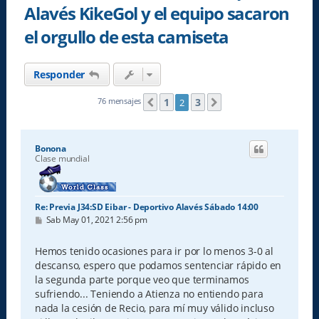
Alavés KikeGol y el equipo sacaron
el orgullo de esta camiseta
Responder
1
3
76 mensajes
2
Anterior
Siguiente
Bonona
Clase mundial
Re: Previa J34:SD Eibar - Deportivo Alavés Sábado 14:00
M
Sab May 01, 2021 2:56 pm
e
n
s
Hemos tenido ocasiones para ir por lo menos 3-0 al
a
descanso, espero que podamos sentenciar rápido en
j
e
la segunda parte porque veo que terminamos
sufriendo... Teniendo a Atienza no entiendo para
nada la cesión de Recio, para mí muy válido incluso