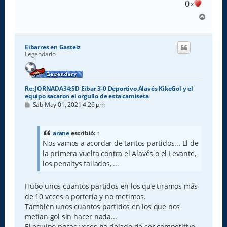
0
x
A
r
r
i
Eibarres en Gasteiz
b
Legendario
a
Re: JORNADA34:SD Eibar 3-0 Deportivo Alavés KikeGol y el
equipo sacaron el orgullo de esta camiseta
M
Sab May 01, 2021 4:26 pm
e
n
s
a
arane
escribió:
↑
j
Nos vamos a acordar de tantos partidos... El de
e
la primera vuelta contra el Alavés o el Levante,
los penaltys fallados, ...
Hubo unos cuantos partidos en los que tiramos más
de 10 veces a portería y no metimos.
También unos cuantos partidos en los que nos
metían gol sin hacer nada...
El equipo pocas veces ha dejado de ser competitivo