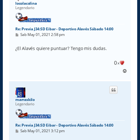
a
locolacolina
Legendario
Re: Previa J34:SD Eibar - Deportivo Alavés Sábado 14:00
M
Sab May 01, 2021 2:58 pm
e
n
s
¿El Alavés quiere puntuar? Tengo mis dudas.
a
j
e
0
x
A
r
r
i
b
a
marraskilo
Legendario
Re: Previa J34:SD Eibar - Deportivo Alavés Sábado 14:00
M
Sab May 01, 2021 3:12 pm
e
n