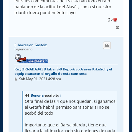
Pues los comentaristas de TV estaban todo el rato
hablando de la actitud del Alavés, como si nuestro
triunfo fuera por demérito suyo.
0
x
A
r
r
i
Eibarres en Gasteiz
b
Legendario
a
Re: JORNADA34:SD Eibar 3-0 Deportivo Alavés KikeGol y el
equipo sacaron el orgullo de esta camiseta
M
Sab May 01, 2021 4:28 pm
e
n
s
a
Bonona
escribió:
↑
j
Otra final de las 4 que nos quedan, si ganamos
e
al Getafe habrá permiso para soñar si no se
acabó del todo
Importante que el Barsa pierda , tiene que
llegar a la última jornada sin opciones de nada