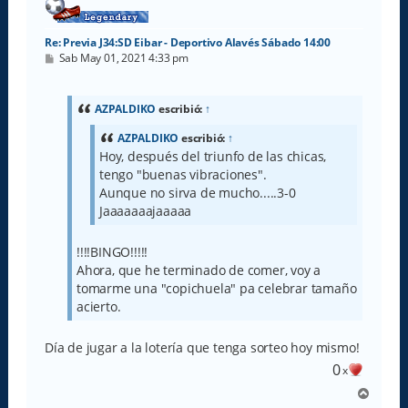
Re: Previa J34:SD Eibar - Deportivo Alavés Sábado 14:00
M
Sab May 01, 2021 4:33 pm
e
n
s
a
AZPALDIKO
escribió:
↑
j
e
AZPALDIKO
escribió:
↑
Hoy, después del triunfo de las chicas,
tengo "buenas vibraciones".
Aunque no sirva de mucho.....3-0
Jaaaaaaajaaaaa
!!!!BINGO!!!!!
Ahora, que he terminado de comer, voy a
tomarme una "copichuela" pa celebrar tamaño
acierto.
Día de jugar a la lotería que tenga sorteo hoy mismo!
0
x
A