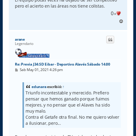
pero el acierto en las áreas nos tiene colistas.
0
x
A
r
r
i
arane
b
Legendario
a
Re: Previa J34:SD Eibar - Deportivo Alavés Sábado 14:00
M
Sab May 01, 2021 4:26 pm
e
n
s
a
edunara
escribió:
↑
j
Triunfo incontestable y merecido. Prefiero
e
pensar que hemos ganado porque fuimos
mejores, y no pensar que el Alaves ha sido
muy malo.
Contra el Getafe otra final. No me quiero volver
a ilusionar, pero...