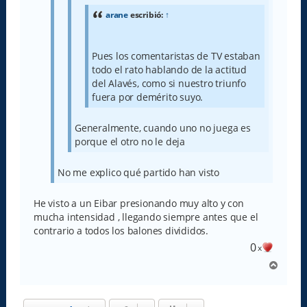
arane
escribió:
↑
Pues los comentaristas de TV estaban
todo el rato hablando de la actitud
del Alavés, como si nuestro triunfo
fuera por demérito suyo.
Generalmente, cuando uno no juega es
porque el otro no le deja
No me explico qué partido han visto
He visto a un Eibar presionando muy alto y con
mucha intensidad , llegando siempre antes que el
contrario a todos los balones divididos.
0
x
A
r
r
i