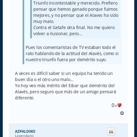
Triunfo incontestable y merecido. Prefiero
pensar que hemos ganado porque fuimos
mejores, y no pensar que el Alaves ha sido
muy malo.
Contra el Getafe otra final. No me quiero
volver a ilusionar, pero...
Pues los comentaristas de TV estaban todo el
rato hablando de la actitud del Alavés, como si
nuestro triunfo fuera por demérito suyo.
A veces es difícil saber si un equipo ha tenido un
buen día o el otro uno malo...
Yo hoy veo más mérito del Eibar que demérito del
Alavés, pero seguro que más de un amigo pensará
diferente.
0
x
A
r
r
i
AZPALDIKO
b
Legendario