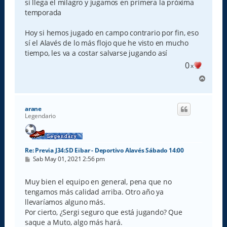
si llega el milagro y jugamos en primera la próxima
temporada
Hoy si hemos jugado en campo contrario por fin, eso
sí el Alavés de lo más flojo que he visto en mucho
tiempo, les va a costar salvarse jugando así
0
x
A
r
r
i
arane
b
Legendario
a
Re: Previa J34:SD Eibar - Deportivo Alavés Sábado 14:00
M
Sab May 01, 2021 2:56 pm
e
n
s
Muy bien el equipo en general, pena que no
a
tengamos más calidad arriba. Otro año ya
j
e
llevaríamos alguno más.
Por cierto, ¿Sergi seguro que está jugando? Que
saque a Muto, algo más hará.