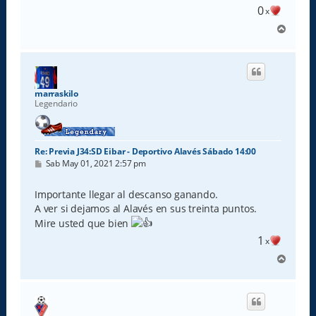
0
x
A
r
r
i
b
a
marraskilo
Legendario
Re: Previa J34:SD Eibar - Deportivo Alavés Sábado 14:00
M
Sab May 01, 2021 2:57 pm
e
n
s
Importante llegar al descanso ganando.
a
A ver si dejamos al Alavés en sus treinta puntos.
j
e
Mire usted que bien
1
x
A
r
r
i
b