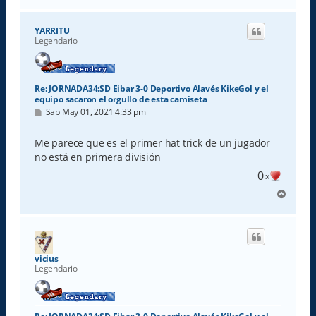
r
r
i
YARRITU
b
Legendario
a
Re: JORNADA34:SD Eibar 3-0 Deportivo Alavés KikeGol y el
equipo sacaron el orgullo de esta camiseta
M
Sab May 01, 2021 4:33 pm
e
n
s
Me parece que es el primer hat trick de un jugador
a
no está en primera división
j
e
0
x
A
r
r
i
b
a
vicius
Legendario