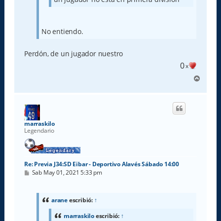
No entiendo.
Perdón, de un jugador nuestro
0
x
A
r
r
i
b
a
marraskilo
Legendario
Re: Previa J34:SD Eibar - Deportivo Alavés Sábado 14:00
M
Sab May 01, 2021 5:33 pm
e
n
s
a
arane
escribió:
↑
j
e
marraskilo
escribió:
↑