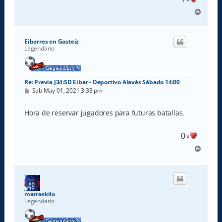
A
r
r
i
Eibarres en Gasteiz
b
Legendario
a
Re: Previa J34:SD Eibar - Deportivo Alavés Sábado 14:00
M
Sab May 01, 2021 3:33 pm
e
n
s
Hora de reservar jugadores para futuras batallas.
a
j
e
0
x
A
r
r
i
b
a
marraskilo
Legendario