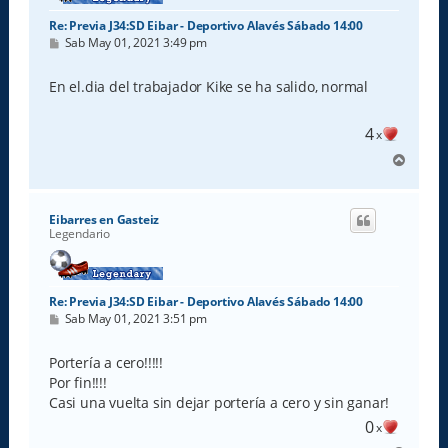
Re: Previa J34:SD Eibar - Deportivo Alavés Sábado 14:00
M
Sab May 01, 2021 3:49 pm
e
n
s
En el.dia del trabajador Kike se ha salido, normal
a
j
e
4
x
A
r
r
i
Eibarres en Gasteiz
b
Legendario
a
Re: Previa J34:SD Eibar - Deportivo Alavés Sábado 14:00
M
Sab May 01, 2021 3:51 pm
e
n
s
Portería a cero!!!!!
a
Por fin!!!!
j
e
Casi una vuelta sin dejar portería a cero y sin ganar!
0
x