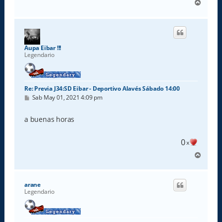
A
r
r
i
b
a
Aupa Eibar !!!
Legendario
Re: Previa J34:SD Eibar - Deportivo Alavés Sábado 14:00
M
Sab May 01, 2021 4:09 pm
e
n
s
a buenas horas
a
j
e
0
x
A
r
r
i
arane
b
Legendario
a