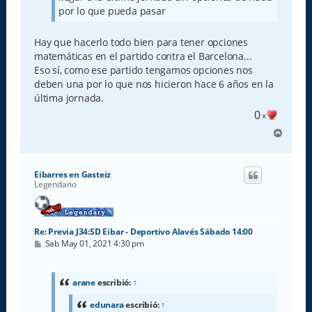
por lo que pueda pasar
Hay que hacerlo todo bien para tener opciones
matemáticas en el partido contra el Barcelona...
Eso sí, como ese partido tengamos opciones nos
deben una por lo que nos hicieron hace 6 años en la
última jornada.
0
x
A
r
r
i
Eibarres en Gasteiz
b
Legendario
a
Re: Previa J34:SD Eibar - Deportivo Alavés Sábado 14:00
M
Sab May 01, 2021 4:30 pm
e
n
s
a
arane
escribió:
↑
j
e
edunara
escribió:
↑