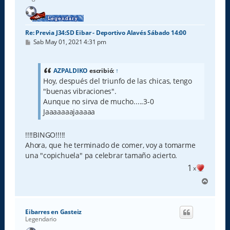
a
Re: Previa J34:SD Eibar - Deportivo Alavés Sábado 14:00
M
Sab May 01, 2021 4:31 pm
e
n
s
a
AZPALDIKO
escribió:
↑
j
Hoy, después del triunfo de las chicas, tengo
e
"buenas vibraciones".
Aunque no sirva de mucho.....3-0
Jaaaaaaajaaaaa
!!!!BINGO!!!!!
Ahora, que he terminado de comer, voy a tomarme
una "copichuela" pa celebrar tamaño acierto.
1
x
A
r
r
i
Eibarres en Gasteiz
b
Legendario
a