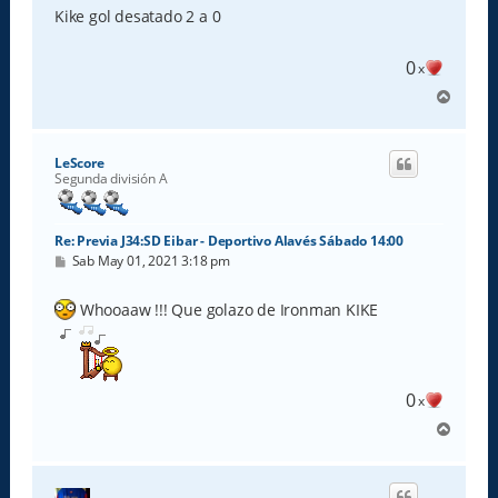
s
Kike gol desatado 2 a 0
a
j
e
0
x
A
r
r
i
LeScore
b
Segunda división A
a
Re: Previa J34:SD Eibar - Deportivo Alavés Sábado 14:00
M
Sab May 01, 2021 3:18 pm
e
n
s
Whooaaw !!! Que golazo de Ironman KIKE
a
j
e
0
x
A
r
r
i