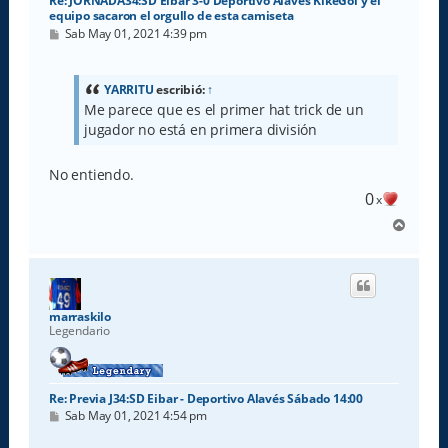
Re: JORNADA34:SD Eibar 3-0 Deportivo Alavés KikeGol y el
equipo sacaron el orgullo de esta camiseta
M
Sab May 01, 2021 4:39 pm
e
n
s
a
YARRITU
escribió:
↑
j
Me parece que es el primer hat trick de un
e
jugador no está en primera división
No entiendo.
0
x
A
r
r
i
b
a
marraskilo
Legendario
Re: Previa J34:SD Eibar - Deportivo Alavés Sábado 14:00
M
Sab May 01, 2021 4:54 pm
e
n