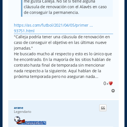
me gusta Calleja. No sé si tiene alguna
cláusula de renovación con el Alavés en caso
de conseguir la permanencia.
https://as.com/futbol/2021/04/05/primer ...
93751.html
"Calleja podría tener una cláusula de renovación en
caso de conseguir el objetivo en las últimas nueve
jornadas."
He buscado mucho al respecto y esto es lo único que
he encontrado. En la mayoría de los sitios hablan de
contrato hasta final de temporada sin mencionar
nada respecto a la siguiente. Aquí hablan de la
próxima temporada pero no aseguran nada...
0
x
A
r
r
i
arane
b
Legendario
a