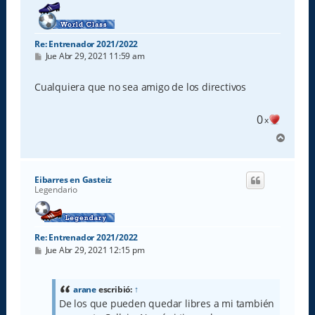
a
Re: Entrenador 2021/2022
M
Jue Abr 29, 2021 11:59 am
e
n
s
Cualquiera que no sea amigo de los directivos
a
j
e
0
x
A
r
r
i
Eibarres en Gasteiz
b
Legendario
a
Re: Entrenador 2021/2022
M
Jue Abr 29, 2021 12:15 pm
e
n
s
a
arane
escribió:
↑
j
De los que pueden quedar libres a mi también
e