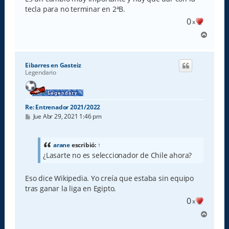
tecla para no terminar en 2ªB.
0
x
A
r
r
i
Eibarres en Gasteiz
b
Legendario
a
Re: Entrenador 2021/2022
M
Jue Abr 29, 2021 1:46 pm
e
n
s
a
arane
escribió:
↑
j
¿Lasarte no es seleccionador de Chile ahora?
e
Eso dice Wikipedia. Yo creía que estaba sin equipo
tras ganar la liga en Egipto.
0
x
A
r