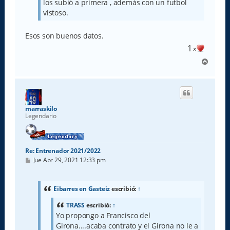
los subió a primera , además con un futbol
vistoso.
Esos son buenos datos.
1
x
A
r
r
i
b
a
marraskilo
Legendario
Re: Entrenador 2021/2022
M
Jue Abr 29, 2021 12:33 pm
e
n
s
a
Eibarres en Gasteiz
escribió:
↑
j
e
TRASS
escribió:
↑
Yo propongo a Francisco del
Girona....acaba contrato y el Girona no le a