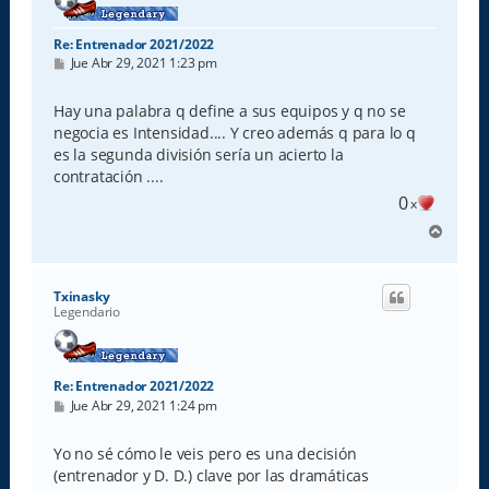
Re: Entrenador 2021/2022
M
Jue Abr 29, 2021 1:23 pm
e
n
s
Hay una palabra q define a sus equipos y q no se
a
negocia es Intensidad.... Y creo además q para lo q
j
e
es la segunda división sería un acierto la
contratación ....
0
x
A
r
r
i
Txinasky
b
Legendario
a
Re: Entrenador 2021/2022
M
Jue Abr 29, 2021 1:24 pm
e
n
s
Yo no sé cómo le veis pero es una decisión
a
(entrenador y D. D.) clave por las dramáticas
j