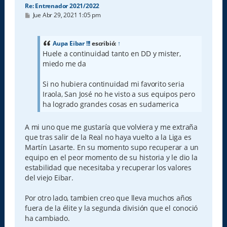
Re: Entrenador 2021/2022
M
Jue Abr 29, 2021 1:05 pm
e
n
s
a
Aupa Eibar !!!
escribió:
↑
j
Huele a continuidad tanto en DD y mister,
e
miedo me da
Si no hubiera continuidad mi favorito seria
Iraola, San José no he visto a sus equipos pero
ha logrado grandes cosas en sudamerica
A mi uno que me gustaría que volviera y me extraña
que tras salir de la Real no haya vuelto a la Liga es
Martín Lasarte. En su momento supo recuperar a un
equipo en el peor momento de su historia y le dio la
estabilidad que necesitaba y recuperar los valores
del viejo Eibar.
Por otro lado, tambien creo que lleva muchos años
fuera de la élite y la segunda división que el conoció
ha cambiado.