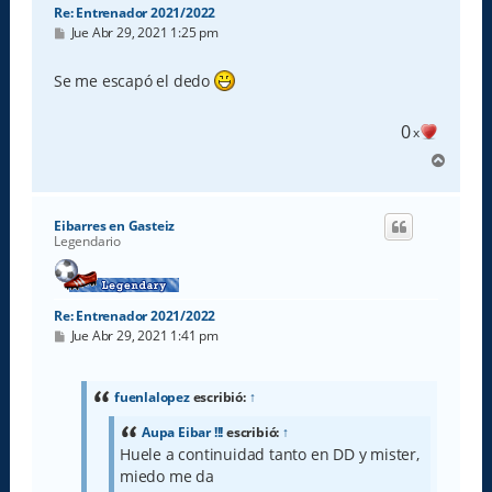
Re: Entrenador 2021/2022
M
Jue Abr 29, 2021 1:25 pm
e
n
s
Se me escapó el dedo
a
j
e
0
x
A
r
r
i
Eibarres en Gasteiz
b
Legendario
a
Re: Entrenador 2021/2022
M
Jue Abr 29, 2021 1:41 pm
e
n
s
a
fuenlalopez
escribió:
↑
j
e
Aupa Eibar !!!
escribió:
↑
Huele a continuidad tanto en DD y mister,
miedo me da