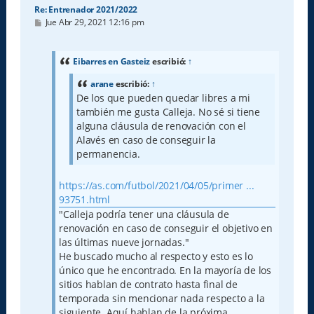
Re: Entrenador 2021/2022
M
Jue Abr 29, 2021 12:16 pm
e
n
s
a
Eibarres en Gasteiz
escribió:
↑
j
e
arane
escribió:
↑
De los que pueden quedar libres a mi
también me gusta Calleja. No sé si tiene
alguna cláusula de renovación con el
Alavés en caso de conseguir la
permanencia.
https://as.com/futbol/2021/04/05/primer ...
93751.html
"Calleja podría tener una cláusula de
renovación en caso de conseguir el objetivo en
las últimas nueve jornadas."
He buscado mucho al respecto y esto es lo
único que he encontrado. En la mayoría de los
sitios hablan de contrato hasta final de
temporada sin mencionar nada respecto a la
siguiente. Aquí hablan de la próxima