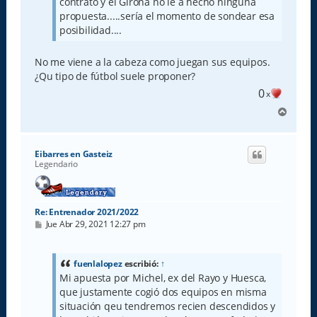
contrato y el Girona no le a hecho ninguna
propuesta.....sería el momento de sondear esa
posibilidad....
No me viene a la cabeza como juegan sus equipos.
¿Qu tipo de fútbol suele proponer?
0
x
A
r
r
i
Eibarres en Gasteiz
b
Legendario
a
Re: Entrenador 2021/2022
M
Jue Abr 29, 2021 12:27 pm
e
n
s
a
fuenlalopez
escribió:
↑
j
Mi apuesta por Michel, ex del Rayo y Huesca,
e
que justamente cogió dos equipos en misma
situación qeu tendremos recien descendidos y