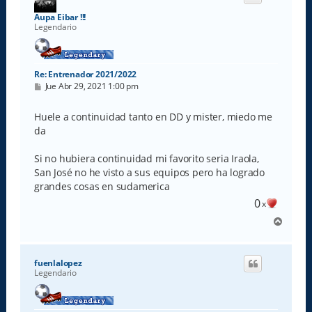
b
a
Aupa Eibar !!!
Legendario
Re: Entrenador 2021/2022
M
Jue Abr 29, 2021 1:00 pm
e
n
s
Huele a continuidad tanto en DD y mister, miedo me
a
da
j
e
Si no hubiera continuidad mi favorito seria Iraola,
San José no he visto a sus equipos pero ha logrado
grandes cosas en sudamerica
0
x
A
r
r
i
fuenlalopez
b
Legendario
a