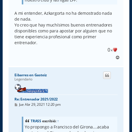
A mi entender, Azkargorta no ha demostrado nada
de nada.
Yo creo que hay muchísimos buenos entrenadores
disponibles como para apostar por alguien que no
tiene experiencia profesional como primer
entrenador.
0
x
A
r
r
i
Eibarres en Gasteiz
b
Legendario
a
Re: Entrenador 2021/2022
M
Jue Abr 29, 2021 12:20 pm
e
n
s
a
TRASS
escribió:
↑
j
Yo propongo a Francisco del Girona....acaba
e