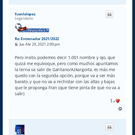
r
r
i
fuenlalopez
b
Legendario
a
Re: Entrenador 2021/2022
M
Jue Abr 29, 2021 2:00 pm
e
n
s
Pero insito, podemos decir 1.001 nombre y ojo, que
a
quizá me equivoque, pero como muchos apuntamos
j
e
la terna va salir de Garitano/Azkargorta, es más me
quedo con la segunda opción, porque va a ser más
barato, y que no va a rechistar con las altas y bajas
que le proponga Fran (que tiene pinta de que no va a
salir)
1
x
A
r
r
i
b
a