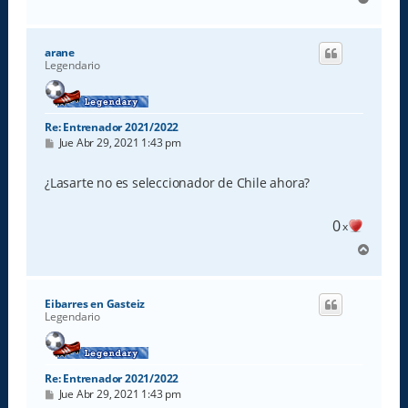
r
r
i
arane
b
Legendario
a
Re: Entrenador 2021/2022
M
Jue Abr 29, 2021 1:43 pm
e
n
s
¿Lasarte no es seleccionador de Chile ahora?
a
j
e
0
x
A
r
r
i
Eibarres en Gasteiz
b
Legendario
a
Re: Entrenador 2021/2022
M
Jue Abr 29, 2021 1:43 pm
e