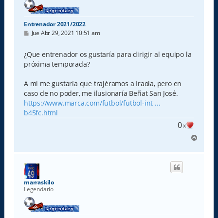
Entrenador 2021/2022
M
Jue Abr 29, 2021 10:51 am
e
n
s
¿Que entrenador os gustaría para dirigir al equipo la
a
próxima temporada?
j
e
A mi me gustaría que trajéramos a Iraola, pero en
caso de no poder, me ilusionaría Beñat San José.
https://www.marca.com/futbol/futbol-int ...
b45fc.html
0
x
A
r
r
i
b
a
marraskilo
Legendario