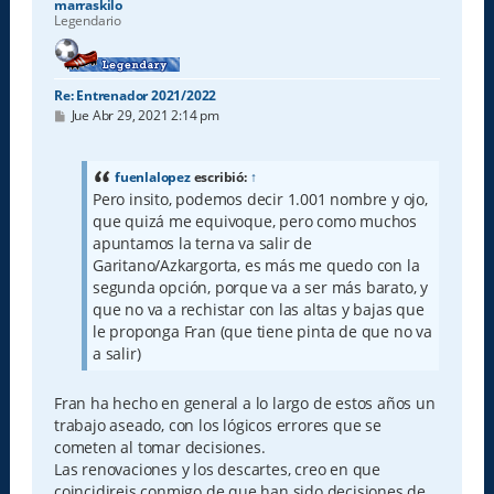
marraskilo
Legendario
Re: Entrenador 2021/2022
M
Jue Abr 29, 2021 2:14 pm
e
n
s
a
fuenlalopez
escribió:
↑
j
Pero insito, podemos decir 1.001 nombre y ojo,
e
que quizá me equivoque, pero como muchos
apuntamos la terna va salir de
Garitano/Azkargorta, es más me quedo con la
segunda opción, porque va a ser más barato, y
que no va a rechistar con las altas y bajas que
le proponga Fran (que tiene pinta de que no va
a salir)
Fran ha hecho en general a lo largo de estos años un
trabajo aseado, con los lógicos errores que se
cometen al tomar decisiones.
Las renovaciones y los descartes, creo en que
coincidireis conmigo de que han sido decisiones de