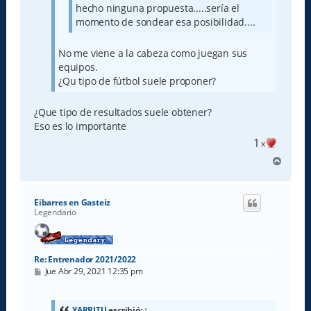
hecho ninguna propuesta.....sería el
momento de sondear esa posibilidad....
No me viene a la cabeza como juegan sus
equipos.
¿Qu tipo de fútbol suele proponer?
¿Que tipo de resultados suele obtener?
Eso es lo importante
1
x
A
r
r
i
Eibarres en Gasteiz
b
Legendario
a
Re: Entrenador 2021/2022
M
Jue Abr 29, 2021 12:35 pm
e
n
s
a
YARRITU
escribió:
↑