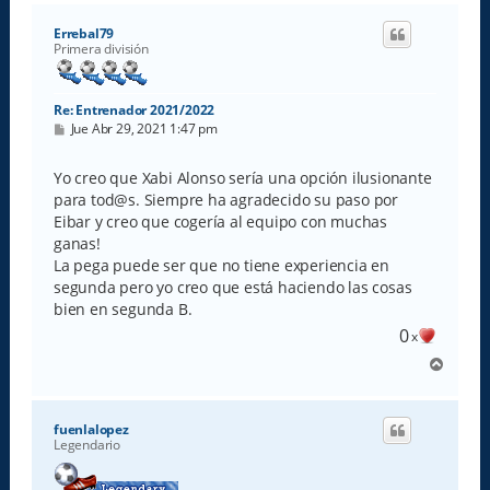
r
i
Errebal79
b
Primera división
a
Re: Entrenador 2021/2022
M
Jue Abr 29, 2021 1:47 pm
e
n
s
Yo creo que Xabi Alonso sería una opción ilusionante
a
para tod@s. Siempre ha agradecido su paso por
j
e
Eibar y creo que cogería al equipo con muchas
ganas!
La pega puede ser que no tiene experiencia en
segunda pero yo creo que está haciendo las cosas
bien en segunda B.
0
x
A
r
r
i
fuenlalopez
b
Legendario
a