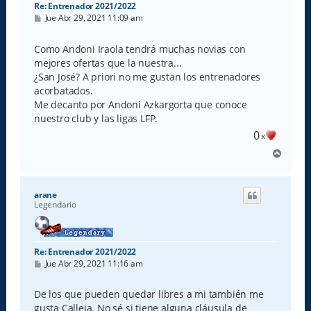
Re: Entrenador 2021/2022
M
Jue Abr 29, 2021 11:09 am
e
n
s
Como Andoni Iraola tendrá muchas novias con
a
mejores ofertas que la nuestra...
j
e
¿San José? A priori no me gustan los entrenadores
acorbatados.
Me decanto por Andoni Azkargorta que conoce
nuestro club y las ligas LFP.
0
x
A
r
r
i
arane
b
Legendario
a
Re: Entrenador 2021/2022
M
Jue Abr 29, 2021 11:16 am
e
n
s
De los que pueden quedar libres a mi también me
a
gusta Calleja. No sé si tiene alguna cláusula de