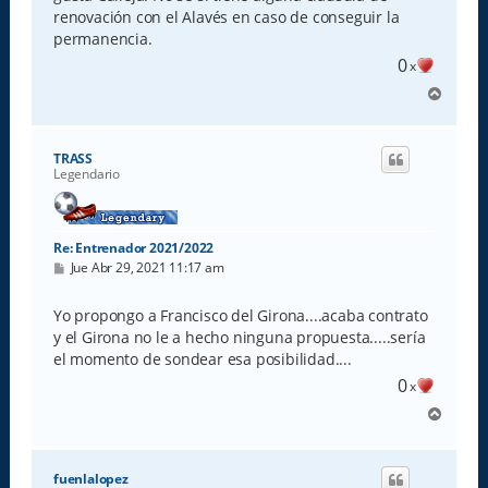
j
e
renovación con el Alavés en caso de conseguir la
permanencia.
0
x
A
r
r
i
TRASS
b
Legendario
a
Re: Entrenador 2021/2022
M
Jue Abr 29, 2021 11:17 am
e
n
s
Yo propongo a Francisco del Girona....acaba contrato
a
y el Girona no le a hecho ninguna propuesta.....sería
j
e
el momento de sondear esa posibilidad....
0
x
A
r
r
i
fuenlalopez
b