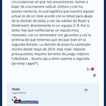
e
circunstancias en que nos encontramos. Vamos a
bajar de una manera radical, últimos y con los
peores números, lo cual significa que nuestro equipo
actual es de un nivel acorde con la mitad para abajo
de la división de plata, y con las salidas de Bryan y
Dimitrovich directamente es un equipo 2ª B. Por lo
tanto, hay que confeccionar un equipo muy
renovado, con un entrenador con garantías y con la
premisa de que tenemos que encajar bien en la
segunda división. La división de plata ha cambiado
mucho desde mayo de 2014: más nivel, mejores
presupuestos, mejores terrenos de juego, mejores
futbolistas... Mucho ojo a cómo caemos a segunda
(yo estoy cagad*).
3
x
A
r
r
i
TRASS
b
Legendario
a