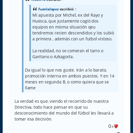
j
e
fuenlalopez
escribió:
↑
Mi apuesta por Michel, ex del Rayo y
Huesca, que justamente cogió dos
equipos en misma situación qeu
tendremos recien descendidos y los subió
a primera , además con un futbol vistoso.
La realidad, no se comeran el tarro o
Garitano o Azkagorta.
Da igual lo que nos guste. Irán a lo barato,
promoción interna en ambos puestos. Y en 14
meses en segunda B, o como quiera que se
llame
La verdad es que, viendo el recorrido de nuestra
Directiva, todo hace pensar en que su
desconocimiento del mundo del fútbol les llevará a
tomar esa decisión.
0
x