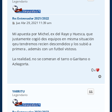
Legendario
a
Re: Entrenador 2021/2022
M
Jue Abr 29, 2021 11:39 am
e
n
s
Mi apuesta por Michel, ex del Rayo y Huesca, que
a
justamente cogió dos equipos en misma situación
j
e
qeu tendremos recien descendidos y los subió a
primera , además con un futbol vistoso.
La realidad, no se comeran el tarro o Garitano o
Azkagorta.
0
x
A
r
r
i
YARRITU
b
Legendario
a
Re: Entrenador 2021/2022