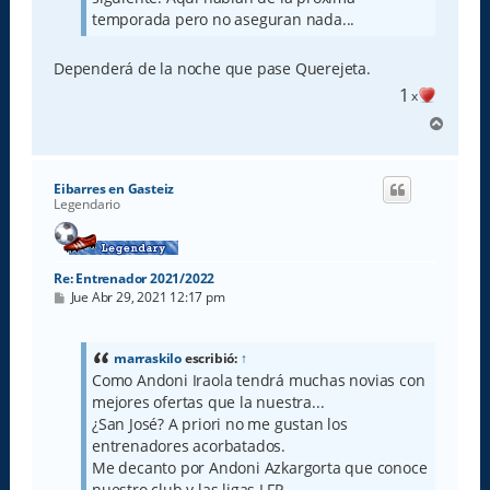
temporada pero no aseguran nada...
Dependerá de la noche que pase Querejeta.
1
x
A
r
r
i
Eibarres en Gasteiz
b
Legendario
a
Re: Entrenador 2021/2022
M
Jue Abr 29, 2021 12:17 pm
e
n
s
a
marraskilo
escribió:
↑
j
Como Andoni Iraola tendrá muchas novias con
e
mejores ofertas que la nuestra...
¿San José? A priori no me gustan los
entrenadores acorbatados.
Me decanto por Andoni Azkargorta que conoce
nuestro club y las ligas LFP.