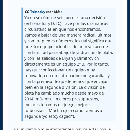
n
s
a
Txinasky
escribió:
↑
j
Yo no sé cómo le veis pero es una decisión
e
(entrenador y D. D.) clave por las dramáticas
circunstancias en que nos encontramos.
Vamos a bajar de una manera radical, últimos
y con los peores números, lo cual significa que
nuestro equipo actual es de un nivel acorde
con la mitad para abajo de la división de plata,
y con las salidas de Bryan y Dimitrovich
directamente es un equipo 2ª B. Por lo tanto,
hay que confeccionar un equipo muy
renovado, con un entrenador con garantías y
con la premisa de que tenemos que encajar
bien en la segunda división. La división de
plata ha cambiado mucho desde mayo de
2014: más nivel, mejores presupuestos,
mejores terrenos de juego, mejores
futbolistas... Mucho ojo a cómo caemos a
segunda (yo estoy cagad*).
Es un cambio muy importante y hay que dar con la