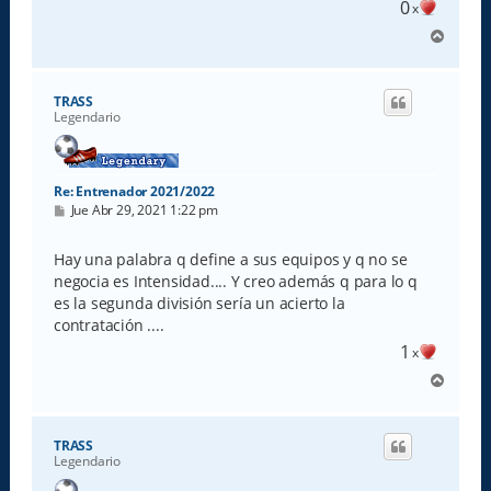
0
x
A
r
r
i
TRASS
b
Legendario
a
Re: Entrenador 2021/2022
M
Jue Abr 29, 2021 1:22 pm
e
n
s
Hay una palabra q define a sus equipos y q no se
a
negocia es Intensidad.... Y creo además q para lo q
j
e
es la segunda división sería un acierto la
contratación ....
1
x
A
r
r
i
TRASS
b
Legendario
a