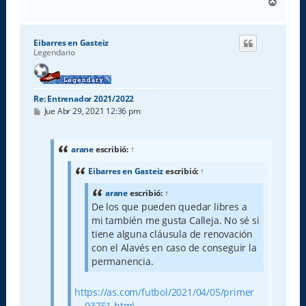
A
r
r
i
Eibarres en Gasteiz
b
Legendario
a
Re: Entrenador 2021/2022
M
Jue Abr 29, 2021 12:36 pm
e
n
s
a
arane
escribió:
↑
j
e
Eibarres en Gasteiz
escribió:
↑
arane
escribió:
↑
De los que pueden quedar libres a
mi también me gusta Calleja. No sé si
tiene alguna cláusula de renovación
con el Alavés en caso de conseguir la
permanencia.
https://as.com/futbol/2021/04/05/primer
... 93751.html