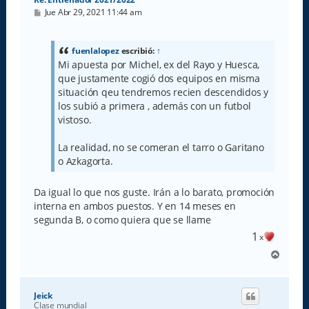
M
Jue Abr 29, 2021 11:44 am
e
n
s
a
fuenlalopez
escribió:
↑
j
Mi apuesta por Michel, ex del Rayo y Huesca,
e
que justamente cogió dos equipos en misma
situación qeu tendremos recien descendidos y
los subió a primera , además con un futbol
vistoso.
La realidad, no se comeran el tarro o Garitano
o Azkagorta.
Da igual lo que nos guste. Irán a lo barato, promoción
interna en ambos puestos. Y en 14 meses en
segunda B, o como quiera que se llame
1
x
A
r
r
i
Jeick
b
Clase mundial