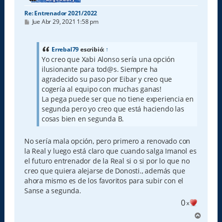
Re: Entrenador 2021/2022
M
Jue Abr 29, 2021 1:58 pm
e
n
s
a
Errebal79
escribió:
↑
j
Yo creo que Xabi Alonso sería una opción
e
ilusionante para tod@s. Siempre ha
agradecido su paso por Eibar y creo que
cogería al equipo con muchas ganas!
La pega puede ser que no tiene experiencia en
segunda pero yo creo que está haciendo las
cosas bien en segunda B.
No sería mala opción, pero primero a renovado con
la Real y luego está claro que cuando salga Imanol es
el futuro entrenador de la Real si o si por lo que no
creo que quiera alejarse de Donosti., además que
ahora mismo es de los favoritos para subir con el
Sanse a segunda.
0
x
A