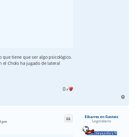
 que tiene que ser algo psicológico.
n el Cholo ha jugado de lateral
0
x
A
r
r
i
Eibarres en Gasteiz
b
Legendario
30 pm
a