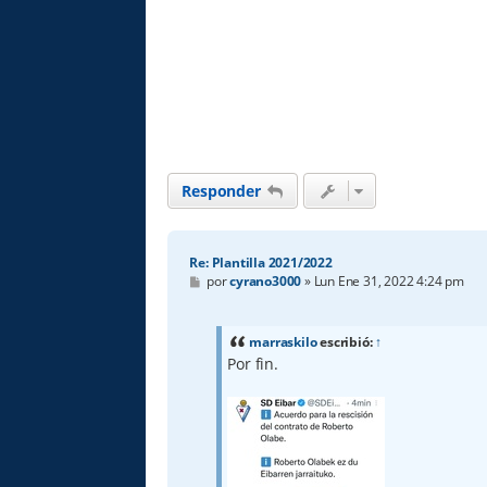
Responder
Re: Plantilla 2021/2022
M
por
cyrano3000
»
Lun Ene 31, 2022 4:24 pm
e
n
s
a
marraskilo
escribió:
↑
j
Por fin.
e