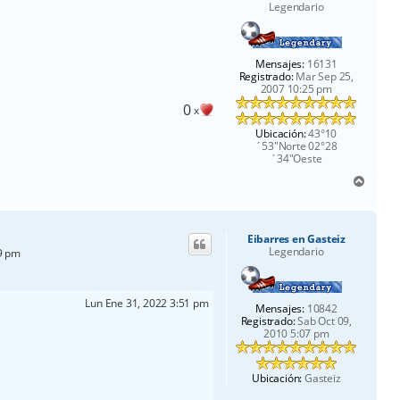
Legendario
Mensajes:
16131
Registrado:
Mar Sep 25,
2007 10:25 pm
0
x
Ubicación:
43°10
´53"Norte 02°28
´34"Oeste
A
r
r
i
Eibarres en Gasteiz
b
Legendario
29 pm
a
Lun Ene 31, 2022 3:51 pm
Mensajes:
10842
Registrado:
Sab Oct 09,
2010 5:07 pm
Ubicación:
Gasteiz