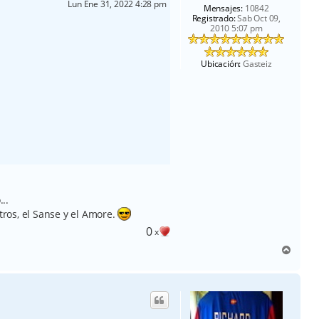
Lun Ene 31, 2022 4:28 pm
Mensajes:
10842
Registrado:
Sab Oct 09,
2010 5:07 pm
Ubicación:
Gasteiz
..
ros, el Sanse y el Amore.
0
x
A
r
r
i
b
a