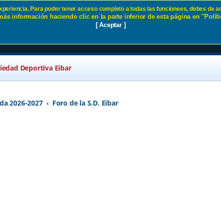
 experiencia. Para poder tener acceso completo a todas las funcionees, debes de ac
ás información haciendo clic en la parte inferior de esta página en "Políti
- Página 59 SD Eibar
[ Aceptar ]
ciedad Deportiva Eibar
da 2026-2027
Foro de la S.D. Eibar