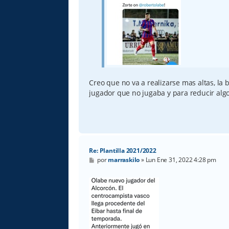
Creo que no va a realizarse mas altas, la 
jugador que no jugaba y para reducir algo
Re: Plantilla 2021/2022
M
por
marraskilo
»
Lun Ene 31, 2022 4:28 pm
e
n
s
a
j
e