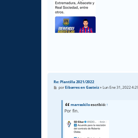
Re: Plantilla 2021/2022
M
por
Eibarres en Gasteiz
»
Lun Ene 31, 2022 4:
e
n
s
a
marraskilo
escribió:
↑
j
Por fin.
e