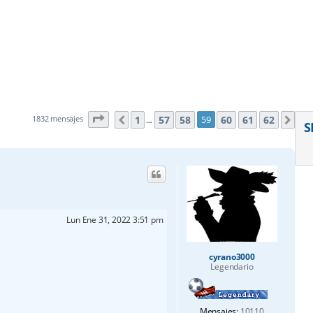
Página
59
de
62
1
57
58
60
61
62
1832 mensajes
59
Anterior
Sig
…
S
Lun Ene 31, 2022 3:51 pm
cyrano3000
Legendario
Mensajes:
10110