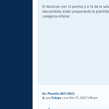
n
s
El Alcorcon con 12 puntos y a 16 de la sa
a
descendido, están preparando la plantill
j
e
categoría inferior
Re: Plantilla 2021/2022
M
por
Zubipe
»
Lun Ene 31, 2022 5:40 pm
e
n
s