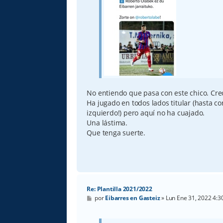
No entiendo que pasa con este chico. Creo
Ha jugado en todos lados titular (hasta co
izquierdo!) pero aquí no ha cuajado.
Una lástima.
Que tenga suerte.
Re: Plantilla 2021/2022
M
por
Eibarres en Gasteiz
»
Lun Ene 31, 2022 4:
e
n
s