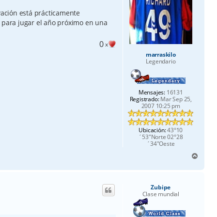
lvación está prácticamente
a para jugar el año próximo en una
0
x
marraskilo
Legendario
Mensajes:
16131
Registrado:
Mar Sep 25,
2007 10:25 pm
Ubicación:
43°10
´53"Norte 02°28
´34"Oeste
A
r
r
i
Zubipe
b
Clase mundial
a