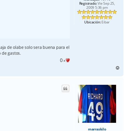
Registrado:
Vie Sep 25,
2009 5:36 pm
Ubicación:
Eibar
baja de olabe solo sera buena para el
 de gastos.
0
x
A
r
r
i
b
a
marraskilo