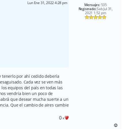
Lun Ene 31, 2022 4:28 pm
Mensajes:
535
Registrado:
Sab Jul 31,
2021 1:52 pm
 tenerlo por ahí cedido debería
 desaguisado. Cada vez se ven más
 los equipos del país en todas las
l nos vendría bien un poco de
 habrá que desear mucha suerte a un
ncia. Que el cambio de aires cambie
0
x
A