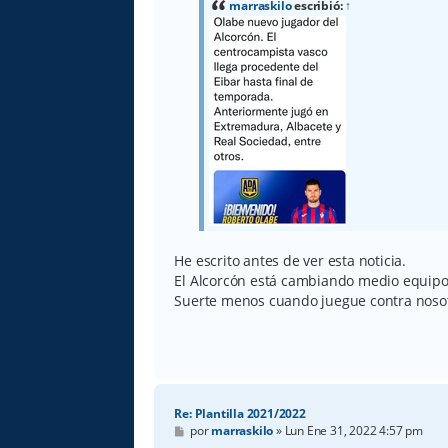
a
marraskilo
escribió:
↑
j
e
He escrito antes de ver esta noticia.
El Alcorcón está cambiando medio equipo.
Suerte menos cuando juegue contra nosot
Re: Plantilla 2021/2022
M
por
marraskilo
»
Lun Ene 31, 2022 4:57 pm
e