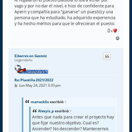
vago y por no dar el nivel, e hizo de confidente para
Aperri y compañía para "ganarse" un puesto) y una
persona que ha estudiado, ha adquirido experiencia
y ha hecho méritos para que le ofrecieran el puesto.
0
x
A
r
r
i
Eibarres en Gasteiz
b
Legendario
a
Re: Plantilla 2021/2022
M
Lun May 24, 2021 3:33 pm
e
n
s
a
marraskilo
escribió:
↑
j
e
Alexyis_p
escribió:
↑
Antes que nada para crear el proyecto hay
que fijar nuestro objetivo. Cual es?
Ascender? No descender? Mantenernos