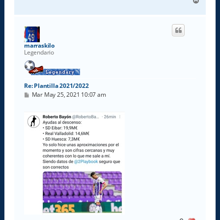
A
r
r
i
b
a
marraskilo
Legendario
Re: Plantilla 2021/2022
M
Mar May 25, 2021 10:07 am
e
n
s
a
j
e