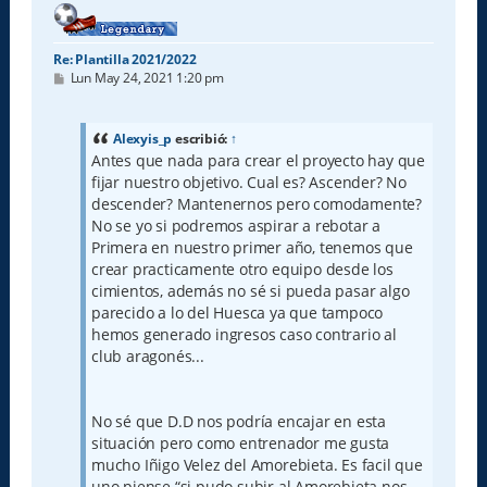
Re: Plantilla 2021/2022
M
Lun May 24, 2021 1:20 pm
e
n
s
a
Alexyis_p
escribió:
↑
j
Antes que nada para crear el proyecto hay que
e
fijar nuestro objetivo. Cual es? Ascender? No
descender? Mantenernos pero comodamente?
No se yo si podremos aspirar a rebotar a
Primera en nuestro primer año, tenemos que
crear practicamente otro equipo desde los
cimientos, además no sé si pueda pasar algo
parecido a lo del Huesca ya que tampoco
hemos generado ingresos caso contrario al
club aragonés...
No sé que D.D nos podría encajar en esta
situación pero como entrenador me gusta
mucho Iñigo Velez del Amorebieta. Es facil que
uno piense “si pudo subir al Amorebieta nos