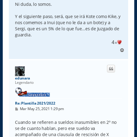
Ni duda, lo somos.
Y el siguiente paso, será, que se irá Kote como Kike, y
nos comemos a Inui (que no le da a un bote) y a
Sergi, que es un 5% de lo que fue...es de Juzgado de
guardia.
4
x
A
r
r
i
b
a
edunara
Legendario
Re: Plantilla 2021/2022
M
Mar May 25, 2021 1:29 pm
e
n
s
Cuando se refieren a sueldos inasumibles en 2º no
a
se de cuanto hablan, pero ese sueldo va
j
e
acompañado de una clausula de rescisión de X