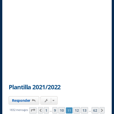
Plantilla 2021/2022
Responder
Página
11
de
62
1
9
10
12
13
62
1832 mensajes
11
Anterior
Sigu
…
…