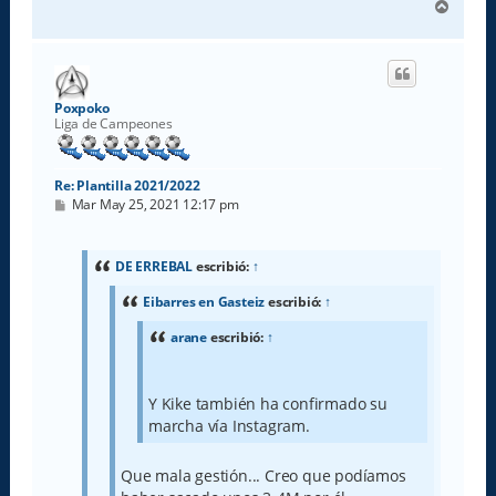
A
r
r
i
b
a
Poxpoko
Liga de Campeones
Re: Plantilla 2021/2022
M
Mar May 25, 2021 12:17 pm
e
n
s
a
DE ERREBAL
escribió:
↑
j
e
Eibarres en Gasteiz
escribió:
↑
arane
escribió:
↑
Y Kike también ha confirmado su
marcha vía Instagram.
Que mala gestión... Creo que podíamos