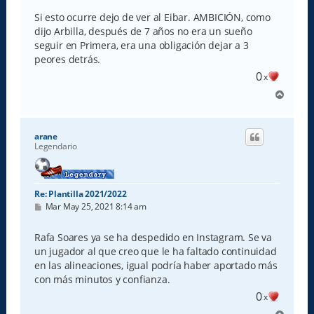
Si esto ocurre dejo de ver al Eibar. AMBICIÓN, como
dijo Arbilla, después de 7 años no era un sueño
seguir en Primera, era una obligación dejar a 3
peores detrás.
0
x
A
r
r
i
arane
b
Legendario
a
Re: Plantilla 2021/2022
M
Mar May 25, 2021 8:14 am
e
n
s
Rafa Soares ya se ha despedido en Instagram. Se va
a
un jugador al que creo que le ha faltado continuidad
j
e
en las alineaciones, igual podría haber aportado más
con más minutos y confianza.
0
x