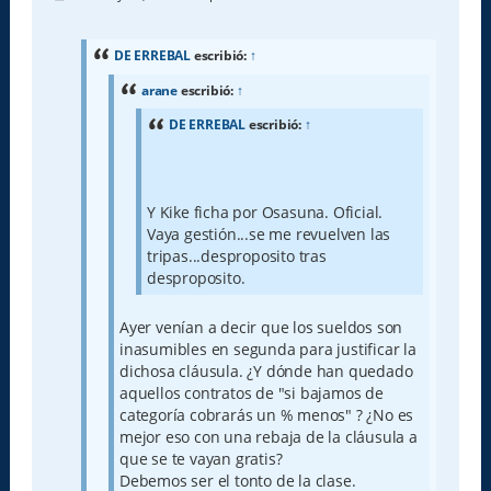
e
n
s
a
DE ERREBAL
escribió:
↑
j
e
arane
escribió:
↑
DE ERREBAL
escribió:
↑
Y Kike ficha por Osasuna. Oficial.
Vaya gestión...se me revuelven las
tripas...desproposito tras
desproposito.
Ayer venían a decir que los sueldos son
inasumibles en segunda para justificar la
dichosa cláusula. ¿Y dónde han quedado
aquellos contratos de "si bajamos de
categoría cobrarás un % menos" ? ¿No es
mejor eso con una rebaja de la cláusula a
que se te vayan gratis?
Debemos ser el tonto de la clase.