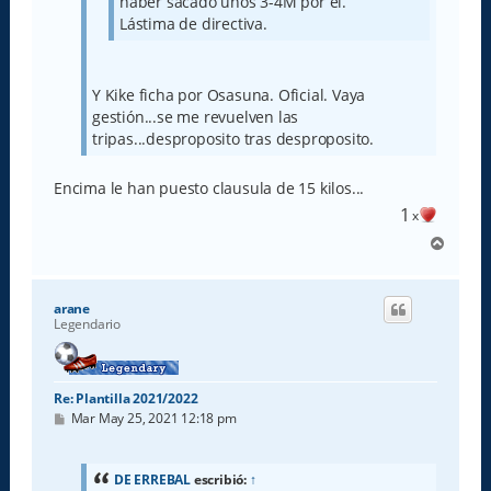
haber sacado unos 3-4M por él.
Lástima de directiva.
Y Kike ficha por Osasuna. Oficial. Vaya
gestión...se me revuelven las
tripas...desproposito tras desproposito.
Encima le han puesto clausula de 15 kilos...
1
x
A
r
r
i
arane
b
Legendario
a
Re: Plantilla 2021/2022
M
Mar May 25, 2021 12:18 pm
e
n
s
a
DE ERREBAL
escribió:
↑