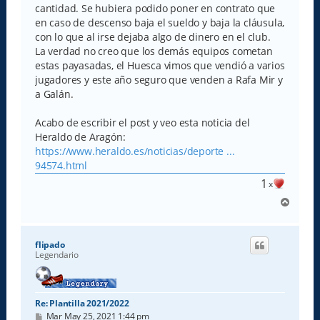
cantidad. Se hubiera podido poner en contrato que
en caso de descenso baja el sueldo y baja la cláusula,
con lo que al irse dejaba algo de dinero en el club.
La verdad no creo que los demás equipos cometan
estas payasadas, el Huesca vimos que vendió a varios
jugadores y este año seguro que venden a Rafa Mir y
a Galán.
Acabo de escribir el post y veo esta noticia del
Heraldo de Aragón:
https://www.heraldo.es/noticias/deporte ...
94574.html
1
x
A
r
r
i
flipado
b
Legendario
a
Re: Plantilla 2021/2022
M
Mar May 25, 2021 1:44 pm