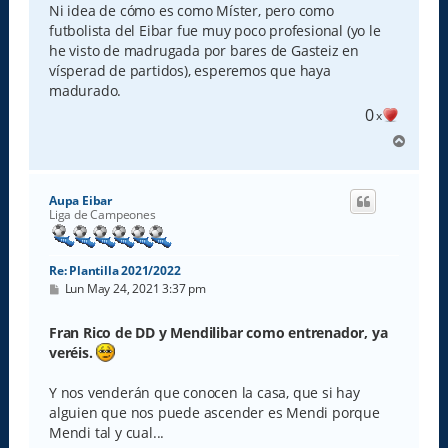
Ni idea de cómo es como Míster, pero como
futbolista del Eibar fue muy poco profesional (yo le
he visto de madrugada por bares de Gasteiz en
vísperad de partidos), esperemos que haya
madurado.
0
x
A
r
r
i
Aupa Eibar
b
Liga de Campeones
a
Re: Plantilla 2021/2022
M
Lun May 24, 2021 3:37 pm
e
n
s
Fran Rico de DD y Mendilibar como entrenador, ya
a
veréis.
j
e
Y nos venderán que conocen la casa, que si hay
alguien que nos puede ascender es Mendi porque
Mendi tal y cual...