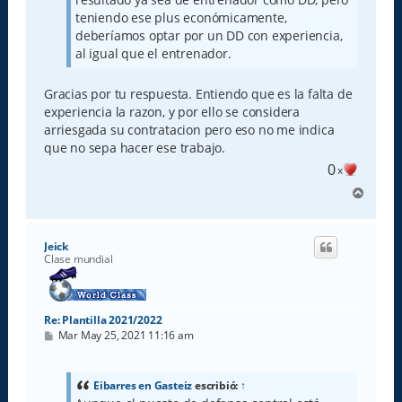
teniendo ese plus económicamente,
deberíamos optar por un DD con experiencia,
al igual que el entrenador.
Gracias por tu respuesta. Entiendo que es la falta de
experiencia la razon, y por ello se considera
arriesgada su contratacion pero eso no me indica
que no sepa hacer ese trabajo.
0
x
A
r
r
i
Jeick
b
Clase mundial
a
Re: Plantilla 2021/2022
M
Mar May 25, 2021 11:16 am
e
n
s
a
Eibarres en Gasteiz
escribió:
↑
j