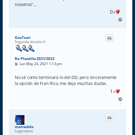
nosotros”...
0
x
A
r
r
i
GauTxori
b
Segunda división A
a
Re: Plantilla 2021/2022
M
Lun May 24, 2021 1:13 pm
e
n
s
No sé como terminará lo del DD, pero sinceramente
a
la opción de Fran Rico, me deja muchas dudas.
j
e
1
x
A
r
r
i
b
a
marraskilo
Legendario