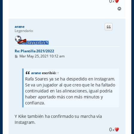
0
x
A
r
r
i
arane
b
Legendario
a
Re: Plantilla 2021/2022
M
Mar May 25, 2021 10:12 am
e
n
s
a
arane
escribió:
↑
j
Rafa Soares ya se ha despedido en Instagram.
e
Se va un jugador al que creo que le ha faltado
continuidad en las alineaciones, igual podría
haber aportado más con más minutos y
confianza.
Y Kike también ha confirmado su marcha vía
Instagram.
0
x