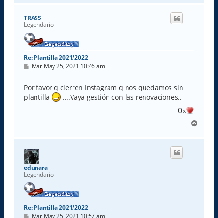
r
i
TRASS
b
Legendario
a
Re: Plantilla 2021/2022
M
Mar May 25, 2021 10:46 am
e
n
s
Por favor q cierren Instagram q nos quedamos sin
a
plantilla
....Vaya gestión con las renovaciones..
j
e
0
x
A
r
r
i
b
a
edunara
Legendario
Re: Plantilla 2021/2022
M
Mar May 25, 2021 10:57 am