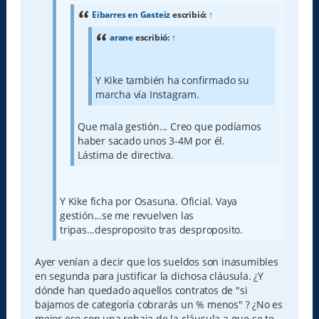
j
e
Eibarres en Gasteiz
escribió:
↑
arane
escribió:
↑
Y Kike también ha confirmado su
marcha vía Instagram.
Que mala gestión... Creo que podíamos
haber sacado unos 3-4M por él.
Lástima de directiva.
Y Kike ficha por Osasuna. Oficial. Vaya
gestión...se me revuelven las
tripas...desproposito tras desproposito.
Ayer venían a decir que los sueldos son inasumibles
en segunda para justificar la dichosa cláusula. ¿Y
dónde han quedado aquellos contratos de "si
bajamos de categoría cobrarás un % menos" ? ¿No es
mejor eso con una rebaja de la cláusula a que se te