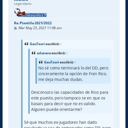
Legendario
Re: Plantilla 2021/2022
M
Mar May 25, 2021 11:08 am
e
n
s
a
GauTxori
escribió:
↑
j
e
edunara
escribió:
↑
GauTxori
escribió:
↑
No sé como terminará lo del DD, pero
sinceramente la opción de Fran Rico,
me deja muchas dudas.
Desconozco las capacidades de Rico para
este puesto, pero tampoco se en que os
basais para decir que no es valido.
Alguien puede orientarme?
Sé que muchos ex-jugadores han dado
resultado ya sea de entrenador como DD, pero