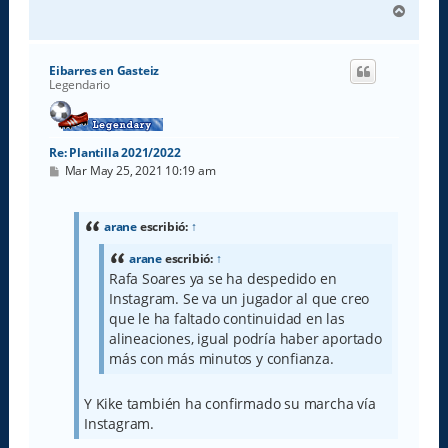
A
r
r
i
Eibarres en Gasteiz
b
Legendario
a
Re: Plantilla 2021/2022
M
Mar May 25, 2021 10:19 am
e
n
s
a
arane
escribió:
↑
j
e
arane
escribió:
↑
Rafa Soares ya se ha despedido en
Instagram. Se va un jugador al que creo
que le ha faltado continuidad en las
alineaciones, igual podría haber aportado
más con más minutos y confianza.
Y Kike también ha confirmado su marcha vía
Instagram.