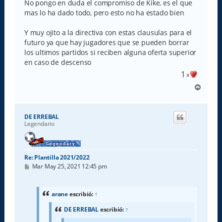
No pongo en duda el compromiso de Kike, es el que
mas lo ha dado todo, pero esto no ha estado bien
Y muy ojito a la directiva con estas clausulas para el
futuro ya que hay jugadores que se pueden borrar
los ultimos partidos si reciben alguna oferta superior
en caso de descenso
1
x
A
r
r
i
DE ERREBAL
b
Legendario
a
Re: Plantilla 2021/2022
M
Mar May 25, 2021 12:45 pm
e
n
s
a
arane
escribió:
↑
j
e
DE ERREBAL
escribió:
↑