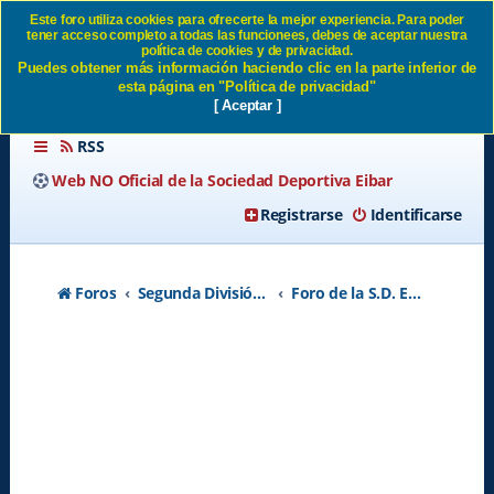
Este foro utiliza cookies para ofrecerte la mejor experiencia. Para poder
tener acceso completo a todas las funcionees, debes de aceptar nuestra
Plantilla 2021/2022 - Página
política de cookies y de privacidad.
Puedes obtener más información haciendo clic en la parte inferior de
11 SD Eibar
esta página en "Política de privacidad"
[ Aceptar ]
RSS
Web NO Oficial de la Sociedad Deportiva Eibar
Registrarse
Identificarse
Foros
Segunda División A - Temporada 2026-2027
Foro de la S.D. Eibar