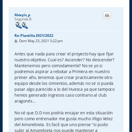
Alexyis_p
Segunda B
Re: Plantilla 2021/2022
M
Dom May 23, 2021 3:22 pm
e
n
s
Antes que nada para crear el proyecto hay que fijar
a
nuestro objetivo. Cual es? Ascender? No descender?
j
e
Mantenernos pero comodamente? No se yo si
podremos aspirar a rebotar a Primera en nuestro
primer año, tenemos que crear practicamente otro
equipo desde los cimientos, además no sé si pueda
pasar algo parecido a lo del Huesca ya que tampoco
hemos generado ingresos caso contrario al club
aragonés...
No sé que D.D nos podría encajar en esta situación
pero como entrenador me gusta mucho Iñigo Velez
del Amorebieta. Es facil que uno piense “si pudo
subir al Amorebieta nos puede mantener a