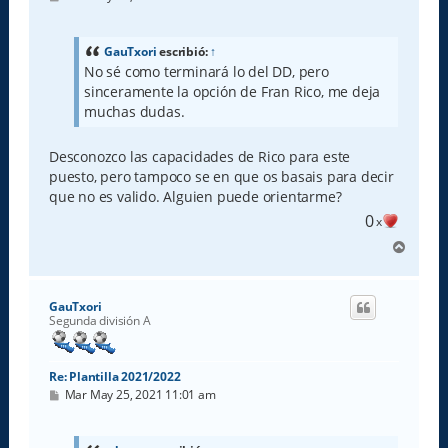
e
n
s
a
GauTxori
escribió:
↑
j
No sé como terminará lo del DD, pero
e
sinceramente la opción de Fran Rico, me deja
muchas dudas.
Desconozco las capacidades de Rico para este
puesto, pero tampoco se en que os basais para decir
que no es valido. Alguien puede orientarme?
0
x
A
r
r
i
GauTxori
b
Segunda división A
a
Re: Plantilla 2021/2022
M
Mar May 25, 2021 11:01 am
e
n
s