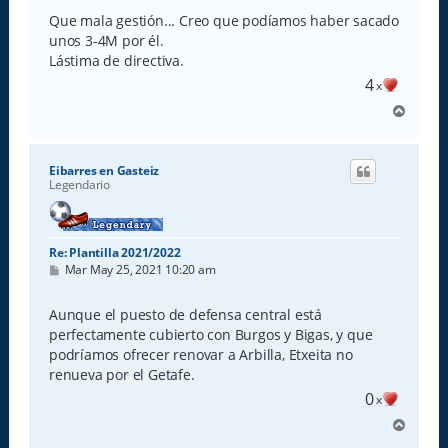
Que mala gestión... Creo que podíamos haber sacado
unos 3-4M por él.
Lástima de directiva.
4
x
A
r
r
i
Eibarres en Gasteiz
b
Legendario
a
Re: Plantilla 2021/2022
M
Mar May 25, 2021 10:20 am
e
n
s
Aunque el puesto de defensa central está
a
perfectamente cubierto con Burgos y Bigas, y que
j
e
podríamos ofrecer renovar a Arbilla, Etxeita no
renueva por el Getafe.
0
x
A
r