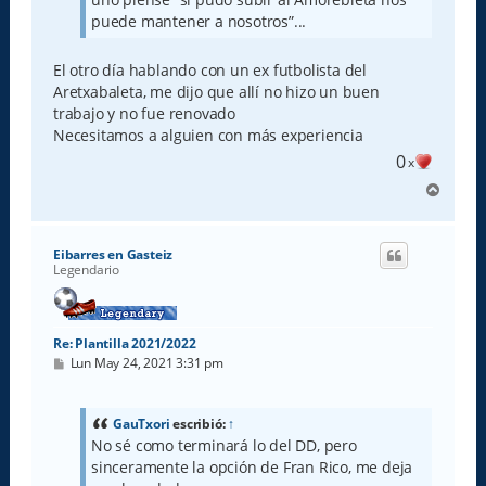
puede mantener a nosotros”...
El otro día hablando con un ex futbolista del
Aretxabaleta, me dijo que allí no hizo un buen
trabajo y no fue renovado
Necesitamos a alguien con más experiencia
0
x
A
r
r
i
Eibarres en Gasteiz
b
Legendario
a
Re: Plantilla 2021/2022
M
Lun May 24, 2021 3:31 pm
e
n
s
a
GauTxori
escribió:
↑
j
No sé como terminará lo del DD, pero
e
sinceramente la opción de Fran Rico, me deja