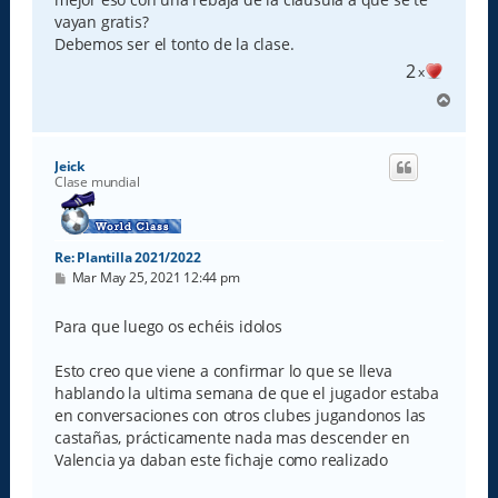
vayan gratis?
Debemos ser el tonto de la clase.
2
x
A
r
r
i
Jeick
b
Clase mundial
a
Re: Plantilla 2021/2022
M
Mar May 25, 2021 12:44 pm
e
n
s
Para que luego os echéis idolos
a
j
e
Esto creo que viene a confirmar lo que se lleva
hablando la ultima semana de que el jugador estaba
en conversaciones con otros clubes jugandonos las
castañas, prácticamente nada mas descender en
Valencia ya daban este fichaje como realizado