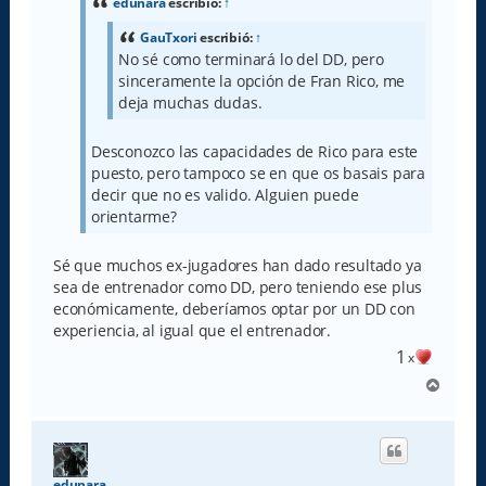
a
edunara
escribió:
↑
j
e
GauTxori
escribió:
↑
No sé como terminará lo del DD, pero
sinceramente la opción de Fran Rico, me
deja muchas dudas.
Desconozco las capacidades de Rico para este
puesto, pero tampoco se en que os basais para
decir que no es valido. Alguien puede
orientarme?
Sé que muchos ex-jugadores han dado resultado ya
sea de entrenador como DD, pero teniendo ese plus
económicamente, deberíamos optar por un DD con
experiencia, al igual que el entrenador.
1
x
A
r
r
i
b
a
edunara