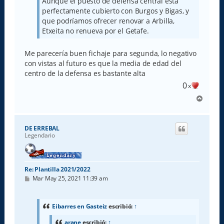
Aunque el puesto de defensa central está
e
perfectamente cubierto con Burgos y Bigas, y
que podríamos ofrecer renovar a Arbilla,
Etxeita no renueva por el Getafe.
Me parecería buen fichaje para segunda, lo negativo
con vistas al futuro es que la media de edad del
centro de la defensa es bastante alta
0
x
A
r
r
i
DE ERREBAL
b
Legendario
a
Re: Plantilla 2021/2022
M
Mar May 25, 2021 11:39 am
e
n
s
a
Eibarres en Gasteiz
escribió:
↑
j
e
arane
escribió:
↑