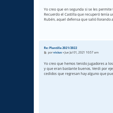
Yo creo que en segunda si se les permite
Recuerdo el Castilla que recuperó tenía u
Rubén, aquel defensa que salió llorando a
Re: Plantilla 2021/2022
M
por
vicius
»
Jue Jul 01, 2021 10:57 am
e
n
s
Yo creo que hemos tenido jugadores a los 
a
y que eran bastante buenos, Verdi por eje
j
e
cedidos que regresan hay alguno que pue