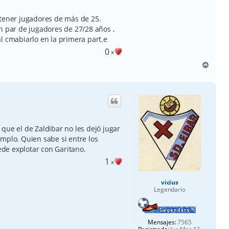
 tener jugadores de más de 25.
n par de jugadores de 27/28 años ,
l cmabiarlo en la primera part.e
0
x
A
r
r
i
b
a
que el de Zaldibar no les dejó jugar
mplo. Quien sabe si entre los
de explotar con Garitano.
1
x
vicius
Legendario
Mensajes:
7565