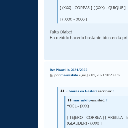
[ (XXX) - CORPAS ] [ (XXX) - QUIQUE ]
[ ( XXX) - (XXX) ]
Falta Olabe!
Ha debido hacerlo bastante bien en la p
Re: Plantilla 2021/2022
M
por
marraskilo
»
Jue Jul 01, 2021 10:23 am
e
n
s
a
Eibarres en Gasteiz
escribió:
↑
j
e
marraskilo
escribió:
↑
YOEL - (XXX)
[ TEJERO - CORREA ] [ ARBILLA - B
(GLAUDER) - (XXX) ]