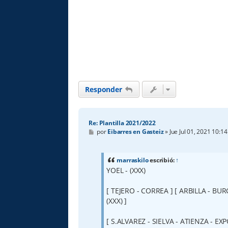
Responder
Re: Plantilla 2021/2022
M
por
Eibarres en Gasteiz
»
Jue Jul 01, 2021 10:1
e
n
s
a
marraskilo
escribió:
↑
j
YOEL - (XXX)
e
[ TEJERO - CORREA ] [ ARBILLA - BURG
(XXX) ]
[ S.ALVAREZ - SIELVA - ATIENZA - EX