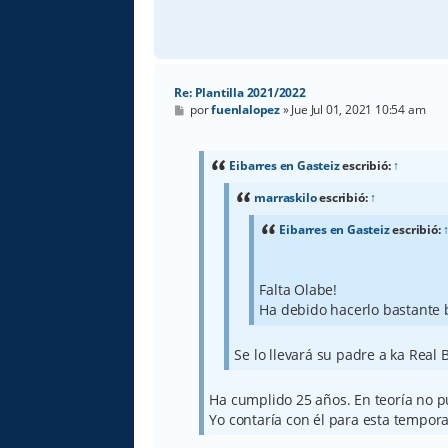
Re: Plantilla 2021/2022
M
por
fuenlalopez
»
Jue Jul 01, 2021 10:54 am
e
n
s
a
Eibarres en Gasteiz
escribió:
↑
j
e
marraskilo
escribió:
↑
Eibarres en Gasteiz
escribió:
Falta Olabe!
Ha debido hacerlo bastante 
Se lo llevará su padre a ka Real B
Ha cumplido 25 años. En teoría no pu
Yo contaría con él para esta tempor