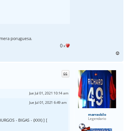
rimera poruguesa.
0
x
A
r
r
i
b
a
Jue Jul 01, 2021 10:14 am
Jue Jul 01, 2021 6:49 am
marraskilo
Legendario
URGOS - BIGAS - (XXX) ] [