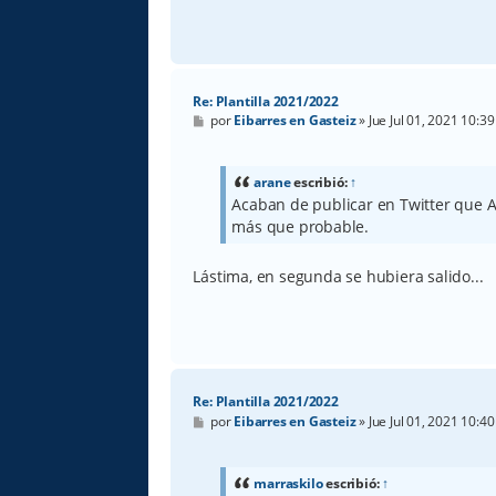
Re: Plantilla 2021/2022
M
por
Eibarres en Gasteiz
»
Jue Jul 01, 2021 10:3
e
n
s
a
arane
escribió:
↑
j
Acaban de publicar en Twitter que A
e
más que probable.
Lástima, en segunda se hubiera salido...
Re: Plantilla 2021/2022
M
por
Eibarres en Gasteiz
»
Jue Jul 01, 2021 10:4
e
n
s
a
marraskilo
escribió:
↑