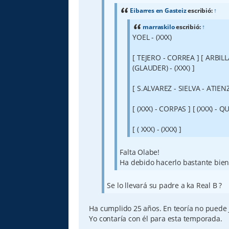
j
e
Eibarres en Gasteiz
escribió:
↑
marraskilo
escribió:
↑
YOEL - (XXX)
[ TEJERO - CORREA ] [ ARBILLA
(GLAUDER) - (XXX) ]
[ S.ALVAREZ - SIELVA - ATIEN
[ (XXX) - CORPAS ] [ (XXX) - Q
[ ( XXX) - (XXX) ]
Falta Olabe!
Ha debido hacerlo bastante bien
Se lo llevará su padre a ka Real B ?
Ha cumplido 25 años. En teoría no puede ju
Yo contaría con él para esta temporada.