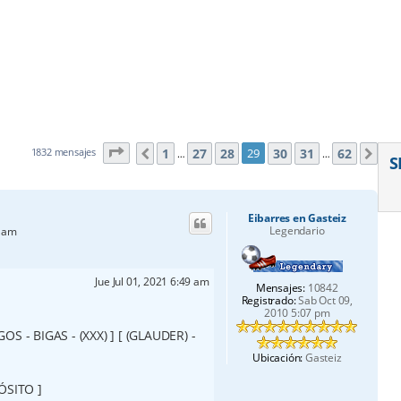
Página
29
de
62
1
27
28
30
31
62
1832 mensajes
29
Anterior
Sig
…
…
S
Eibarres en Gasteiz
Legendario
4 am
Jue Jul 01, 2021 6:49 am
Mensajes:
10842
Registrado:
Sab Oct 09,
2010 5:07 pm
OS - BIGAS - (XXX) ] [ (GLAUDER) -
Ubicación:
Gasteiz
PÓSITO ]