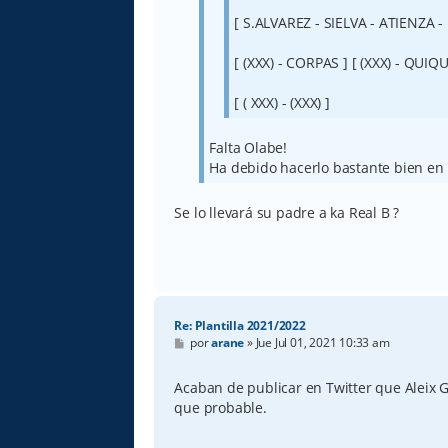
[ S.ALVAREZ - SIELVA - ATIENZA -
[ (XXX) - CORPAS ] [ (XXX) - QUIQU
[ ( XXX) - (XXX) ]
Falta Olabe!
Ha debido hacerlo bastante bien en
Se lo llevará su padre a ka Real B ?
Re: Plantilla 2021/2022
M
por
arane
»
Jue Jul 01, 2021 10:33 am
e
n
s
Acaban de publicar en Twitter que Aleix 
a
que probable.
j
e