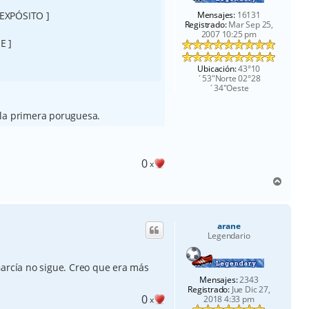
 EXPÓSITO ]
Mensajes:
16131
Registrado:
Mar Sep 25,
2007 10:25 pm
E ]
Ubicación:
43°10
´53"Norte 02°28
´34"Oeste
 la primera poruguesa.
0
x
A
r
r
i
arane
b
Legendario
a
García no sigue. Creo que era más
Mensajes:
2343
Registrado:
Jue Dic 27,
0
2018 4:33 pm
x