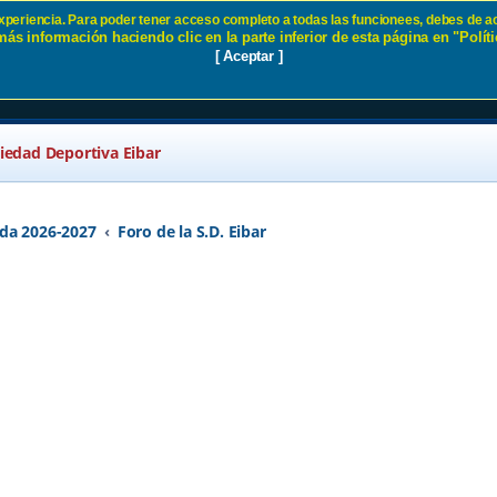
 experiencia. Para poder tener acceso completo a todas las funcionees, debes de ac
ás información haciendo clic en la parte inferior de esta página en "Políti
- Página 29 SD Eibar
[ Aceptar ]
ciedad Deportiva Eibar
da 2026-2027
Foro de la S.D. Eibar