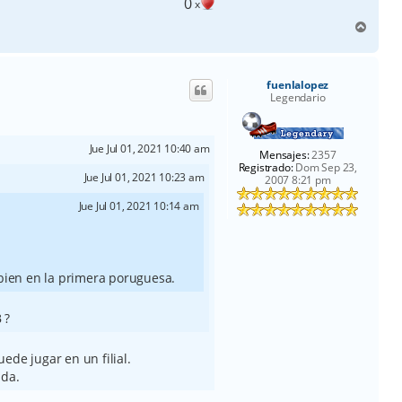
0
x
A
r
r
i
fuenlalopez
b
Legendario
a
Jue Jul 01, 2021 10:40 am
Mensajes:
2357
Registrado:
Dom Sep 23,
Jue Jul 01, 2021 10:23 am
2007 8:21 pm
↑
Jue Jul 01, 2021 10:14 am
bien en la primera poruguesa.
 ?
ede jugar en un filial.
ada.