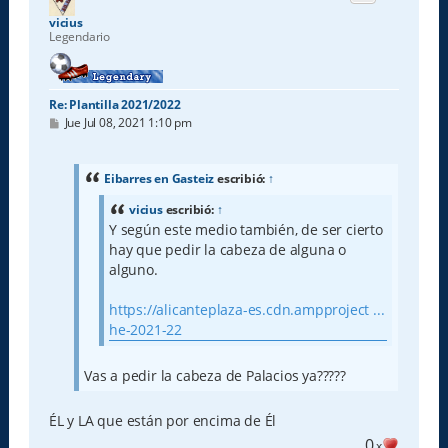
a
vicius
Legendario
Re: Plantilla 2021/2022
M
Jue Jul 08, 2021 1:10 pm
e
n
s
a
Eibarres en Gasteiz
escribió:
↑
j
e
vicius
escribió:
↑
Y según este medio también, de ser cierto
hay que pedir la cabeza de alguna o
alguno.
https://alicanteplaza-es.cdn.ampproject ...
he-2021-22
Vas a pedir la cabeza de Palacios ya?????
ÉL y LA que están por encima de Él
0
x