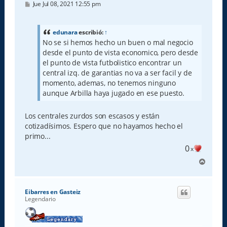
M
Jue Jul 08, 2021 12:55 pm
e
n
s
a
edunara
escribió:
↑
j
No se si hemos hecho un buen o mal negocio
e
desde el punto de vista economico, pero desde
el punto de vista futbolistico encontrar un
central izq. de garantias no va a ser facil y de
momento, ademas, no tenemos ninguno
aunque Arbilla haya jugado en ese puesto.
Los centrales zurdos son escasos y están
cotizadísimos. Espero que no hayamos hecho el
primo...
0
x
A
r
r
i
Eibarres en Gasteiz
b
Legendario
a