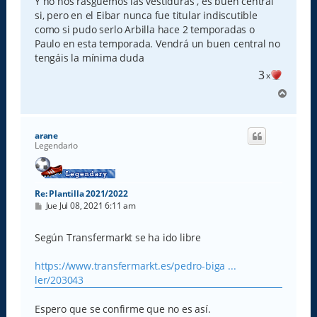
Y no nos rasguemos las vestiduras , es buen central
si, pero en el Eibar nunca fue titular indiscutible
como si pudo serlo Arbilla hace 2 temporadas o
Paulo en esta temporada. Vendrá un buen central no
tengáis la mínima duda
3
x
A
r
r
i
arane
b
Legendario
a
Re: Plantilla 2021/2022
M
Jue Jul 08, 2021 6:11 am
e
n
s
Según Transfermarkt se ha ido libre
a
j
e
https://www.transfermarkt.es/pedro-biga ...
ler/203043
Espero que se confirme que no es así.