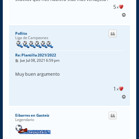
5
x
A
r
r
i
Pollito
b
Liga de Campeones
a
Re: Plantilla 2021/2022
M
Jue Jul 08, 2021 6:59 pm
e
n
s
Muy buen argumento
a
j
e
1
x
A
r
r
i
Eibarres en Gasteiz
b
Legendario
a