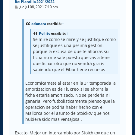
Re: Plantilla 2021/2022
M
Jue Jul 08, 2021 7:10 pm
e
n
s
a
edunara
escribió:
↑
j
e
Pollito
escribió:
↑
Se mire como se mire y se justifique como
se justifique es una pésima gestión,
porque la excusa de que te ahorras su
ficha no me vale puesto que vas a tener
que fichar otro que no vendrá gratis
sabiendo que el Eibar tiene recursos
Economicamete al estar en la 3° temporada la
amortizacion es de 1k, creo, si se ahorra la
ficha estaria amortizado. No se perderia ni
ganaria. Pero futbolisticamente pienso que la
operacion se podria haber hecho con el
Mallorca por el asunto de Stoickov que nos
hubiera sido mas ventajosa .
Exacto! Mejor un intercambio por Stoichkov que un