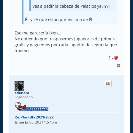
Vas a pedir la cabeza de Palacios ya?????
ÉL y LA que están por encima de Él
Eso me parecería bien...
No entiendo que traspasemos jugadores de primera
gratis y paguemos por cada jugador de segunda que
traemos...
1
x
A
r
r
i
b
a
edunara
Legendario
Re: Plantilla 2021/2022
M
Jue Jul 08, 2021 1:57 pm
e
n