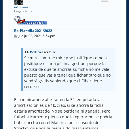
b
a
edunara
Legendario
Re: Plantilla 2021/2022
M
Jue Jul 08, 2021 6:54 pm
e
n
s
a
Pollito
escribió:
↑
j
Se mire como se mire y se justifique como se
e
justifique es una pésima gestión, porque la
excusa de que te ahorras su ficha no me vale
puesto que vas a tener que fichar otro que no
vendrá gratis sabiendo que el Eibar tiene
recursos
Economicamete al estar en la 3° temporada la
amortizacion es de 1k, creo, si se ahorra la ficha
estaria amortizado. No se perderia ni ganaria. Pero
futbolisticamente pienso que la operacion se podria
haber hecho con el Mallorca por el asunto de
Stoickov que nos hubiera sido mas ventajosa .