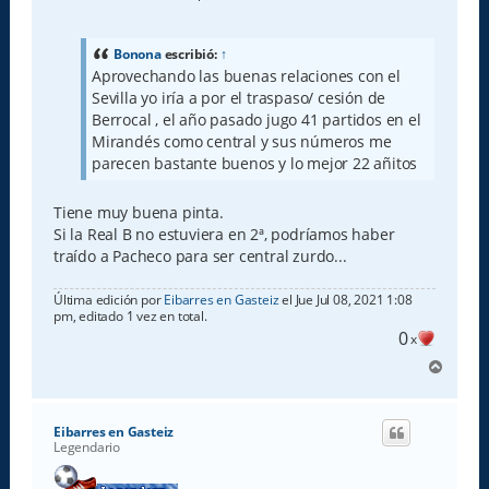
e
n
s
a
Bonona
escribió:
↑
j
Aprovechando las buenas relaciones con el
e
Sevilla yo iría a por el traspaso/ cesión de
Berrocal , el año pasado jugo 41 partidos en el
Mirandés como central y sus números me
parecen bastante buenos y lo mejor 22 añitos
Tiene muy buena pinta.
Si la Real B no estuviera en 2ª, podríamos haber
traído a Pacheco para ser central zurdo...
Última edición por
Eibarres en Gasteiz
el Jue Jul 08, 2021 1:08
pm, editado 1 vez en total.
0
x
A
r
r
i
Eibarres en Gasteiz
b
Legendario
a