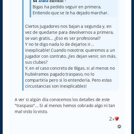
arane
escribió:
↑
Bigas ha pedido seguir en primera.
Entiendo que se le ha dejado marchar.
Ciertos jugadores nos bajan a segunda y, en
vez de quedarse para devolvernos a primera,
se van gratis... ¿Eso es ser profesional?
Y no te digo nada lo de dejarlos ir...
inexplicable! Cuando nosotros queremos a un
jugador con contrato, ¿les dejan venir, sin más,
sus clubes?
Y, en el caso concreto de Bigas, si al menos no
hubiéramos pagado traspaso, no lo
compartiría pero si lo entendería. Pero estas
circustancias son inexplicables!
A ver si algún día conocemos los detalles de este
"traspaso"... Si al menos hemos cobrado algo ni tan
mal visto lo visto.
2
x
A
r