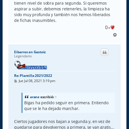
tienen nivel de sobra para segunda. Si queremos
aspirar a subir, debemos retenerles, la limpieza ha
sido muy profunda y también nos hemos liberados
de fichas inasumibles.
0
x
A
r
r
i
Eibarres en Gasteiz
b
Legendario
a
Re: Plantilla 2021/2022
M
Jue Jul 08, 2021 3:19 pm
e
n
s
a
arane
escribió:
↑
j
Bigas ha pedido seguir en primera. Entiendo
e
que se le ha dejado marchar.
Ciertos jugadores nos bajan a segunda y, en vez de
quedarse para devolvernos a primera, se van gratis...