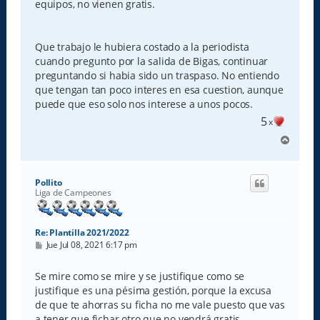
equipos, no vienen gratis.
Que trabajo le hubiera costado a la periodista
cuando pregunto por la salida de Bigas, continuar
preguntando si habia sido un traspaso. No entiendo
que tengan tan poco interes en esa cuestion, aunque
puede que eso solo nos interese a unos pocos.
5
x
A
r
r
i
Pollito
b
Liga de Campeones
a
Re: Plantilla 2021/2022
M
Jue Jul 08, 2021 6:17 pm
e
n
s
Se mire como se mire y se justifique como se
a
justifique es una pésima gestión, porque la excusa
j
e
de que te ahorras su ficha no me vale puesto que vas
a tener que fichar otro que no vendrá gratis