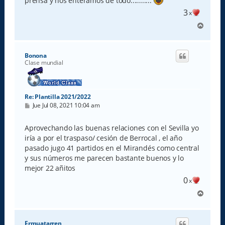
prensa y nos enteramos de todo...........
3
x
A
r
r
i
Bonona
b
Clase mundial
a
Re: Plantilla 2021/2022
M
Jue Jul 08, 2021 10:04 am
e
n
s
Aprovechando las buenas relaciones con el Sevilla yo
a
iría a por el traspaso/ cesión de Berrocal , el año
j
e
pasado jugo 41 partidos en el Mirandés como central
y sus números me parecen bastante buenos y lo
mejor 22 añitos
0
x
A
r
r
i
Ermuatarren