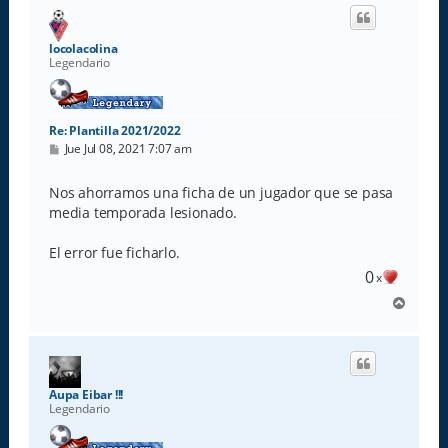
i
b
a
locolacolina
Legendario
Re: Plantilla 2021/2022
M
Jue Jul 08, 2021 7:07 am
e
n
s
Nos ahorramos una ficha de un jugador que se pasa
a
media temporada lesionado.
j
e
El error fue ficharlo.
0
x
A
r
r
i
b
a
Aupa Eibar !!!
Legendario