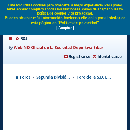
Este foro utiliza cookies para ofrecerte la mejor experiencia. Para poder
tener acceso completo a todas las funcionees, debes de aceptar nuestra
Plantilla 2021/2022 - Página
política de cookies y de privacidad.
Puedes obtener más información haciendo clic en la parte inferior de
34 SD Eibar
esta página en "Política de privacidad"
[ Aceptar ]
RSS
Web NO Oficial de la Sociedad Deportiva Eibar
Registrarse
Identificarse
Foros
Segunda División A - Temporada 2026-2027
Foro de la S.D. Eibar