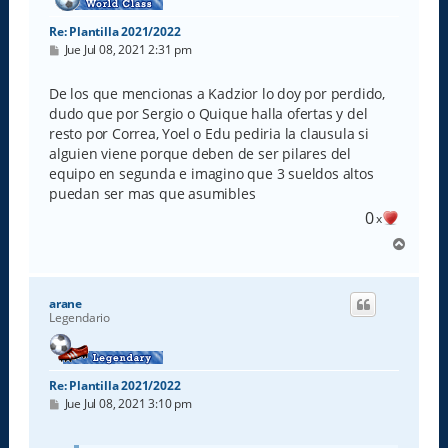
Re: Plantilla 2021/2022
M
Jue Jul 08, 2021 2:31 pm
e
n
s
De los que mencionas a Kadzior lo doy por perdido,
a
dudo que por Sergio o Quique halla ofertas y del
j
e
resto por Correa, Yoel o Edu pediria la clausula si
alguien viene porque deben de ser pilares del
equipo en segunda e imagino que 3 sueldos altos
puedan ser mas que asumibles
0
x
A
r
r
i
arane
b
Legendario
a
Re: Plantilla 2021/2022
M
Jue Jul 08, 2021 3:10 pm
e
n
s