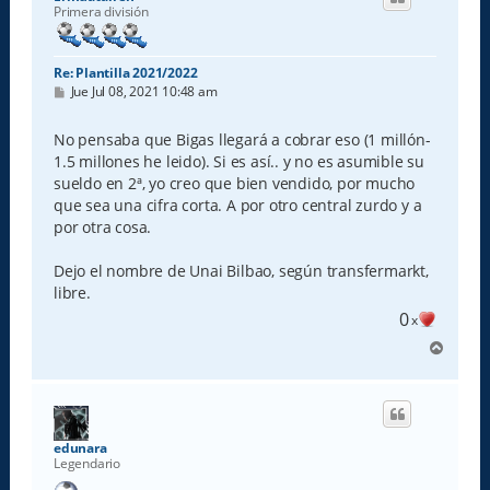
b
Primera división
a
Re: Plantilla 2021/2022
M
Jue Jul 08, 2021 10:48 am
e
n
s
No pensaba que Bigas llegará a cobrar eso (1 millón-
a
1.5 millones he leido). Si es así.. y no es asumible su
j
e
sueldo en 2ª, yo creo que bien vendido, por mucho
que sea una cifra corta. A por otro central zurdo y a
por otra cosa.
Dejo el nombre de Unai Bilbao, según transfermarkt,
libre.
0
x
A
r
r
i
b
a
edunara
Legendario