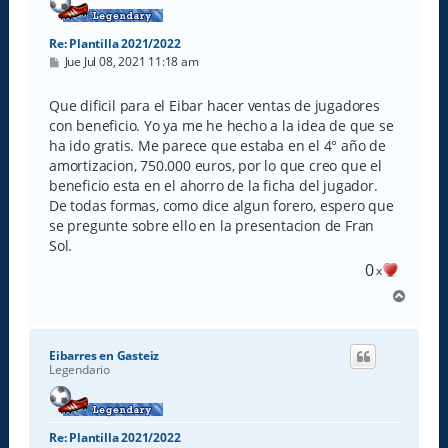
Re: Plantilla 2021/2022
M
Jue Jul 08, 2021 11:18 am
e
n
s
Que dificil para el Eibar hacer ventas de jugadores
a
con beneficio. Yo ya me he hecho a la idea de que se
j
e
ha ido gratis. Me parece que estaba en el 4° año de
amortizacion, 750.000 euros, por lo que creo que el
beneficio esta en el ahorro de la ficha del jugador.
De todas formas, como dice algun forero, espero que
se pregunte sobre ello en la presentacion de Fran
Sol.
0
x
A
r
r
i
Eibarres en Gasteiz
b
Legendario
a
Re: Plantilla 2021/2022