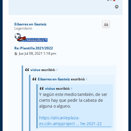
A
r
r
i
Eibarres en Gasteiz
b
Legendario
a
Re: Plantilla 2021/2022
M
Jue Jul 08, 2021 1:18 pm
e
n
s
a
vicius
escribió:
↑
j
e
Eibarres en Gasteiz
escribió:
↑
vicius
escribió:
↑
Y según este medio también, de ser
cierto hay que pedir la cabeza de
alguna o alguno.
https://alicanteplaza-
es.cdn.ampproject ... he-2021-22