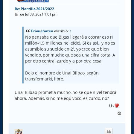
Re: Plantilla 2021/2022
M
Jue Jul 08, 2021 1:01 pm
e
n
s
a
Ermuatarren
escribió:
↑
j
No pensaba que Bigas llegará a cobrar eso (1
e
millón-1.5 millones he leido). Si es así.. y no es
asumible su sueldo en 2ª, yo creo que bien
vendido, por mucho que sea una cifra corta. A
por otro central zurdo y a por otra cosa.
Dejo el nombre de Unai Bilbao, según
transfermarkt, libre.
Unai Bilbao prometía mucho, no se que nivel tendrá
ahora. Además, si no me equivoco, es zurdo, no?
0
x
A
r
r
i
b