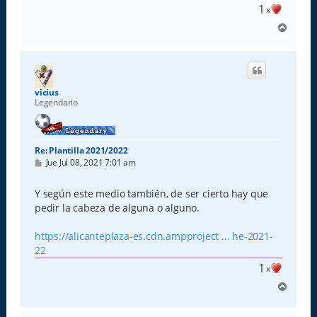
1
x
A
r
r
i
b
a
vicius
Legendario
Re: Plantilla 2021/2022
M
Jue Jul 08, 2021 7:01 am
e
n
s
Y según este medio también, de ser cierto hay que
a
pedir la cabeza de alguna o alguno.
j
e
https://alicanteplaza-es.cdn.ampproject ... he-2021-
22
1
x
A
r
r