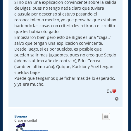
s
Si no dan una explicacion convincente sobre la salida
a
de Bigas, pues no tengo nada claro que tuviera
j
e
clausula por descenso si estuvo pasando el
reconocimiento medico, yo que pensaba que estaban
haciendo las cosas con criterio les retiraria el credito
que les habia otorgado.
Empezaron bien pero esto de Bigas es una "caga.."
salvo que tengan una explicacion convincente.
Desde luego, si es por sueldos, es posible que
puedan salir mas jugadores, pues no creo que Sergio
(ademas ultimo año de contrato), Edu, Correa
(tambien ultimo año), Quique, Kadzior y Yoel tengan
sueldos bajos.
Puede que tengamos que fichar mas de lo esperado,
y ya era mucho.
0
x
A
r
r
i
Bonona
b
Clase mundial
a