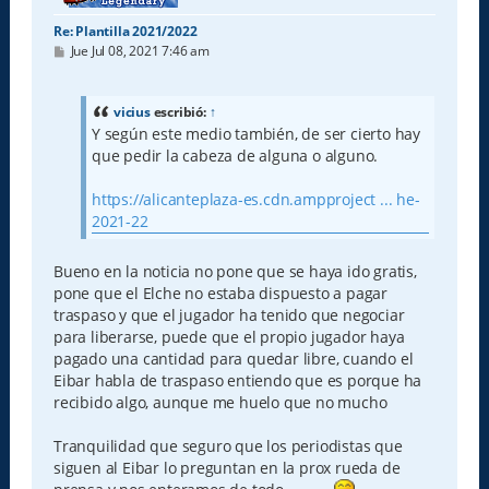
Re: Plantilla 2021/2022
M
Jue Jul 08, 2021 7:46 am
e
n
s
a
vicius
escribió:
↑
j
Y según este medio también, de ser cierto hay
e
que pedir la cabeza de alguna o alguno.
https://alicanteplaza-es.cdn.ampproject ... he-
2021-22
Bueno en la noticia no pone que se haya ido gratis,
pone que el Elche no estaba dispuesto a pagar
traspaso y que el jugador ha tenido que negociar
para liberarse, puede que el propio jugador haya
pagado una cantidad para quedar libre, cuando el
Eibar habla de traspaso entiendo que es porque ha
recibido algo, aunque me huelo que no mucho
Tranquilidad que seguro que los periodistas que
siguen al Eibar lo preguntan en la prox rueda de