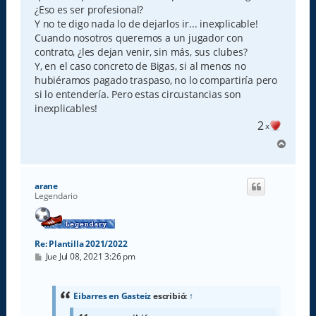
¿Eso es ser profesional?
Y no te digo nada lo de dejarlos ir... inexplicable!
Cuando nosotros queremos a un jugador con
contrato, ¿les dejan venir, sin más, sus clubes?
Y, en el caso concreto de Bigas, si al menos no
hubiéramos pagado traspaso, no lo compartiría pero
si lo entendería. Pero estas circustancias son
inexplicables!
2
x
A
r
r
i
arane
b
Legendario
a
Re: Plantilla 2021/2022
M
Jue Jul 08, 2021 3:26 pm
e
n
s
a
Eibarres en Gasteiz
escribió:
↑
j
e