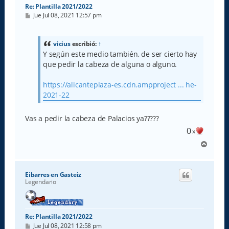
Re: Plantilla 2021/2022
M
Jue Jul 08, 2021 12:57 pm
e
n
s
a
vicius
escribió:
↑
j
Y según este medio también, de ser cierto hay
e
que pedir la cabeza de alguna o alguno.
https://alicanteplaza-es.cdn.ampproject ... he-
2021-22
Vas a pedir la cabeza de Palacios ya?????
0
x
A
r
r
i
Eibarres en Gasteiz
b
Legendario
a
Re: Plantilla 2021/2022
M
Jue Jul 08, 2021 12:58 pm