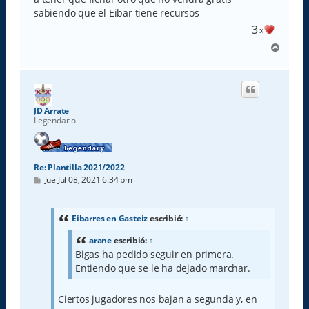
sabiendo que el Eibar tiene recursos
3
x
A
r
r
i
b
a
JD Arrate
Legendario
Re: Plantilla 2021/2022
M
Jue Jul 08, 2021 6:34 pm
e
n
s
a
Eibarres en Gasteiz
escribió:
↑
j
e
arane
escribió:
↑
Bigas ha pedido seguir en primera.
Entiendo que se le ha dejado marchar.
Ciertos jugadores nos bajan a segunda y, en