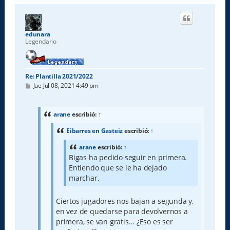
r
i
b
a
edunara
Legendario
Re: Plantilla 2021/2022
M
Jue Jul 08, 2021 4:49 pm
e
n
s
a
arane
escribió:
↑
j
e
Eibarres en Gasteiz
escribió:
↑
arane
escribió:
↑
Bigas ha pedido seguir en primera.
Entiendo que se le ha dejado
marchar.
Ciertos jugadores nos bajan a segunda y,
en vez de quedarse para devolvernos a
primera, se van gratis... ¿Eso es ser