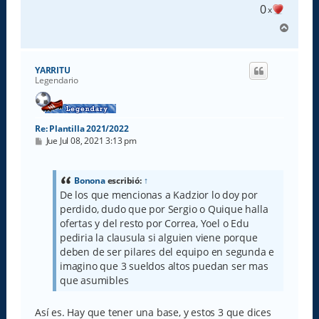
0
x
A
r
r
i
YARRITU
b
Legendario
a
Re: Plantilla 2021/2022
M
Jue Jul 08, 2021 3:13 pm
e
n
s
a
Bonona
escribió:
↑
j
De los que mencionas a Kadzior lo doy por
e
perdido, dudo que por Sergio o Quique halla
ofertas y del resto por Correa, Yoel o Edu
pediria la clausula si alguien viene porque
deben de ser pilares del equipo en segunda e
imagino que 3 sueldos altos puedan ser mas
que asumibles
Así es. Hay que tener una base, y estos 3 que dices