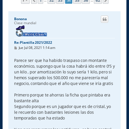
Página
34
de
62
1
32
33
35
36
62
34
Anterior
Siguiente
…
…
Bonona
Clase mundial
Re: Plantilla 2021/2022
M
Jue Jul 08, 2021 1:14 am
e
n
s
Parece ser que ha habido traspaso con montante
a
económico, supongo que la cosa habrá ido entre 0'5 y
j
e
un kilo , por amortización lo suyo sería 1 kilo, pero si
hemos superado los 500.000 no me parecería mal
negocio, contando que el año que viene se iría gratis
Primero porque te ahorras la ficha que pintaba era
bastante alta
Segundo porque es un jugador que es de cristal, yo
le recuerdo con bastantes lesiones las dos
temporadas que ha estado